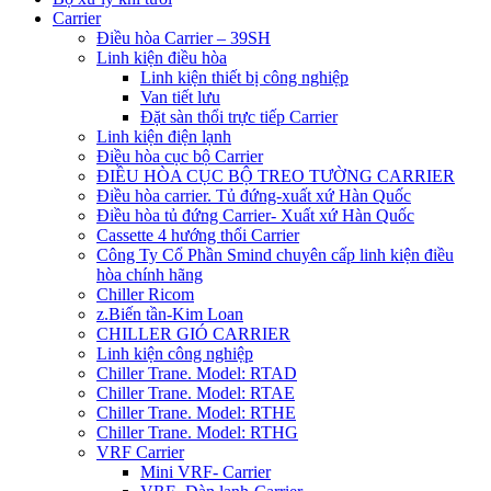
Carrier
Điều hòa Carrier – 39SH
Linh kiện điều hòa
Linh kiện thiết bị công nghiệp
Van tiết lưu
Đặt sàn thổi trực tiếp Carrier
Linh kiện điện lạnh
Điều hòa cục bộ Carrier
ĐIỀU HÒA CỤC BỘ TREO TƯỜNG CARRIER
Điều hòa carrier. Tủ đứng-xuất xứ Hàn Quốc
Điều hòa tủ đứng Carrier- Xuất xứ Hàn Quốc
Cassette 4 hướng thổi Carrier
Công Ty Cổ Phần Smind chuyên cấp linh kiện điều
hòa chính hãng
Chiller Ricom
z.Biến tần-Kim Loan
CHILLER GIÓ CARRIER
Linh kiện công nghiệp
Chiller Trane. Model: RTAD
Chiller Trane. Model: RTAE
Chiller Trane. Model: RTHE
Chiller Trane. Model: RTHG
VRF Carrier
Mini VRF- Carrier