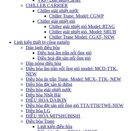
VRF- Dàn lạnh-Carrier
CHILLER CARRIER
Chiller giải nhiệt nước
Chiller Trane. Model: CGWP
Chiller giải nhiệt gió
Chiller giải nhiệt gió Model: RTAG
Chiller giải nhiệt gió. Model: SRUB
Chiller Trane Model: CGAT- NEW
Linh kiện thiết bị công nghiệp
Dàn lạnh điều hòa
Điều hoà âm trần nối ống gió
Điều hoà đặt sàn nối ống gió
Dàn nóng điều hòa
Điều hòa âm trần nối ống gió model: MCD-TTK.
NEW
Điều hòa áp trần Trane. Model: MCX- TTK- NEW
Điều hòa đặt sàn tủ đứng
Điều hòa giải nhiệt nước
Điều hòa Nhật Bãi
ĐIÊU HOA DAIKIN
Điều hòa đặt sàn nối ống gió TTA/TTH/TWE-NEW
Điều hòa LG
ĐIỀU HÒA MITSHUBISHI
Điều hòa Trane
Linh kiện điều hòa