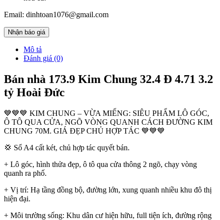
Email: dinhtoan1076@gmail.com
Nhận báo giá
Mô tả
Đánh giá (0)
Bán nhà 173.9 Kim Chung 32.4 Đ 4.71 3.2
tỷ Hoài Đức
💙💙💙 KIM CHUNG – VỪA MIẾNG: SIÊU PHẨM LÔ GÓC,
Ô TÔ QUA CỬA, NGÕ VÒNG QUANH CÁCH ĐƯỜNG KIM
CHUNG 70M. GIÁ ĐẸP CHỦ HỢP TÁC 💙💙💙
💢 Sổ A4 cất két, chủ hợp tác quyết bán.
+ Lô góc, hình thửa đẹp, ô tô qua cửa thông 2 ngõ, chạy vòng
quanh ra phố.
+ Vị trí: Hạ tầng đồng bộ, đường lớn, xung quanh nhiều khu đô thị
hiện đại.
+ Môi trường sống: Khu dân cư hiện hữu, full tiện ích, đường rộng