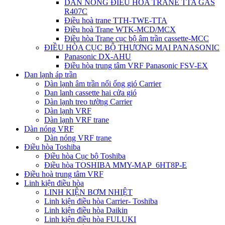
DÀN NÓNG ĐIỀU HÒA TRANE TTA GAS
R407C
Điều hoà trane TTH-TWE-TTA
Điều hoà Trane WTK-MCD/MCX
Điều hòa Trane cục bộ âm trần cassette-MCC
ĐIỀU HÒA CỤC BỘ THƯƠNG MẠI PANASONIC
Panasonic DX-AHU
Điều hòa trung tâm VRF Panasonic FSV-EX
Dan lạnh áp trần
Dàn lạnh âm trần nối ống gió Carrier
Dan lanh cassette hai cửa gió
Dàn lạnh treo tường Carrier
Dàn lạnh VRF
Dàn lạnh VRF trane
Dàn nóng VRF
Dàn nóng VRF trane
Điều hòa Toshiba
Điều hòa Cục bộ Toshiba
Điều hòa TOSHIBA MMY-MAP_6HT8P-E
Điều hoà trung tâm VRF
Linh kiện điều hòa
LINH KIỆN BƠM NHIỆT
Linh kiện điều hòa Carrier- Toshiba
Linh kiện điều hòa Daikin
Linh kiện điều hòa FULUKI