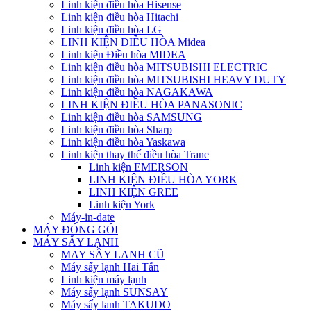
Linh kiện điều hòa Hisense
Linh kiện điều hòa Hitachi
Linh kiện điều hòa LG
LINH KIỆN ĐIỀU HÒA Midea
Linh kiện Điều hòa MIDEA
Linh kiện điều hòa MITSUBISHI ELECTRIC
Linh kiện điều hòa MITSUBISHI HEAVY DUTY
Linh kiện điều hòa NAGAKAWA
LINH KIỆN ĐIỀU HÒA PANASONIC
Linh kiện điều hòa SAMSUNG
Linh kiện điều hòa Sharp
Linh kiện điều hòa Yaskawa
Linh kiện thay thế điều hòa Trane
Linh kiện EMERSON
LINH KIỆN ĐIỀU HÒA YORK
LINH KIỆN GREE
Linh kiện York
Máy-in-date
MÁY ĐÓNG GÓI
MÁY SẤY LẠNH
MAY SÂY LANH CŨ
Máy sấy lạnh Hai Tấn
Linh kiện máy lạnh
Máy sấy lạnh SUNSAY
Máy sấy lanh TAKUDO