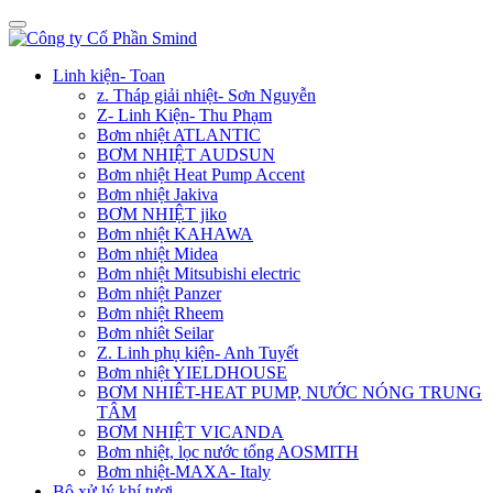
Linh kiện- Toan
z. Tháp giải nhiệt- Sơn Nguyễn
Z- Linh Kiện- Thu Phạm
Bơm nhiệt ATLANTIC
BƠM NHIỆT AUDSUN
Bơm nhiệt Heat Pump Accent
Bơm nhiệt Jakiva
BƠM NHIỆT jiko
Bơm nhiệt KAHAWA
Bơm nhiệt Midea
Bơm nhiệt Mitsubishi electric
Bơm nhiệt Panzer
Bơm nhiệt Rheem
Bơm nhiêt Seilar
Z. Linh phụ kiện- Anh Tuyết
Bơm nhiệt YIELDHOUSE
BƠM NHIÊT-HEAT PUMP, NƯỚC NÓNG TRUNG
TÂM
BƠM NHIỆT VICANDA
Bơm nhiệt, lọc nước tổng AOSMITH
Bơm nhiệt-MAXA- Italy
Bộ xử lý khí tươi