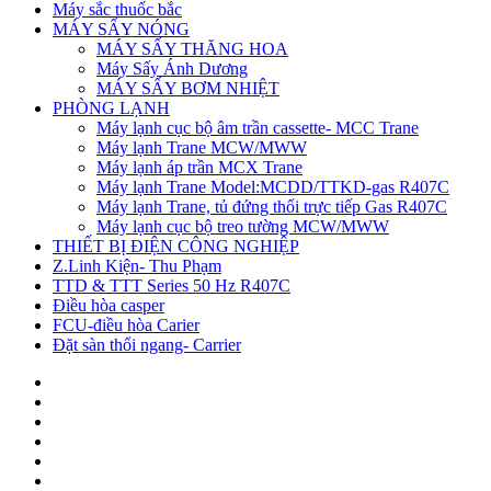
Máy sắc thuốc bắc
MÁY SẤY NÓNG
MÁY SẤY THĂNG HOA
Máy Sấy Ánh Dương
MÁY SẤY BƠM NHIỆT
PHÒNG LẠNH
Máy lạnh cục bộ âm trần cassette- MCC Trane
Máy lạnh Trane MCW/MWW
Máy lạnh áp trần MCX Trane
Máy lạnh Trane Model:MCDD/TTKD-gas R407C
Máy lạnh Trane, tủ đứng thổi trực tiếp Gas R407C
Máy lạnh cục bộ treo tường MCW/MWW
THIẾT BỊ ĐIỆN CÔNG NGHIỆP
Z.Linh Kiện- Thu Phạm
TTD & TTT Series 50 Hz R407C
Điều hòa casper
FCU-điều hòa Carier
Đặt sàn thổi ngang- Carrier