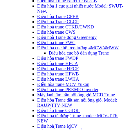
ĐIều hòa Trane BDHA / BDCB
Điều hòa 1 cục giải nhiệt nước Model: SWUT-
New.
Điều hòa Trane CFEB
Điều hòa Trane CLCP
Điều hoà trane CTKD/CWKD
Điều hòa trane CWS
Điều hoà Trane dòng Greenergy
Điều hòa trane FWC
Điều hòa cục bộ treo tường 4MCW/4MWW
Điều hòa cục bộ dân dụng Trane
Điều hòa trane FWDP
Điều hòa trane HFCA
Điều hòa Trane HFCF
Điều hòa trane HFWB
Điều hòa trane LWHA
ĐIều hòa trane MCV Yukon
Điều hoà trane PREMIO Inverter
Máy lạnh âm trần nối ống gió MCD Trane
Điều hòa Trane đặt sàn nối ống gió. Model:
RAUP/TTV-NEW
Điều hào trane CGDR
Điều hòa tủ đứng Trane, model: MCV-TTK
NEW
Điều hoà Trane MCV