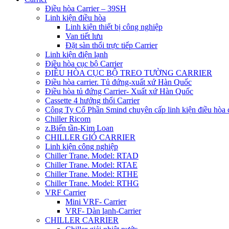
Điều hòa Carrier – 39SH
Linh kiện điều hòa
Linh kiện thiết bị công nghiệp
Van tiết lưu
Đặt sàn thổi trực tiếp Carrier
Linh kiện điện lạnh
Điều hòa cục bộ Carrier
ĐIỀU HÒA CỤC BỘ TREO TƯỜNG CARRIER
Điều hòa carrier. Tủ đứng-xuất xứ Hàn Quốc
Điều hòa tủ đứng Carrier- Xuất xứ Hàn Quốc
Cassette 4 hướng thổi Carrier
Công Ty Cổ Phần Smind chuyên cấp linh kiện điều hòa 
Chiller Ricom
z.Biến tần-Kim Loan
CHILLER GIÓ CARRIER
Linh kiện công nghiệp
Chiller Trane. Model: RTAD
Chiller Trane. Model: RTAE
Chiller Trane. Model: RTHE
Chiller Trane. Model: RTHG
VRF Carrier
Mini VRF- Carrier
VRF- Dàn lạnh-Carrier
CHILLER CARRIER