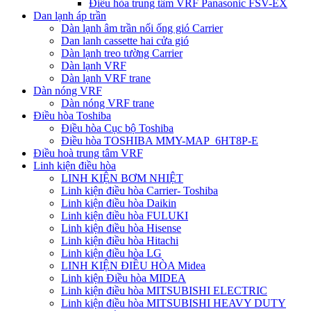
Điều hòa trung tâm VRF Panasonic FSV-EX
Dan lạnh áp trần
Dàn lạnh âm trần nối ống gió Carrier
Dan lanh cassette hai cửa gió
Dàn lạnh treo tường Carrier
Dàn lạnh VRF
Dàn lạnh VRF trane
Dàn nóng VRF
Dàn nóng VRF trane
Điều hòa Toshiba
Điều hòa Cục bộ Toshiba
Điều hòa TOSHIBA MMY-MAP_6HT8P-E
Điều hoà trung tâm VRF
Linh kiện điều hòa
LINH KIỆN BƠM NHIỆT
Linh kiện điều hòa Carrier- Toshiba
Linh kiện điều hòa Daikin
Linh kiện điều hòa FULUKI
Linh kiện điều hòa Hisense
Linh kiện điều hòa Hitachi
Linh kiện điều hòa LG
LINH KIỆN ĐIỀU HÒA Midea
Linh kiện Điều hòa MIDEA
Linh kiện điều hòa MITSUBISHI ELECTRIC
Linh kiện điều hòa MITSUBISHI HEAVY DUTY