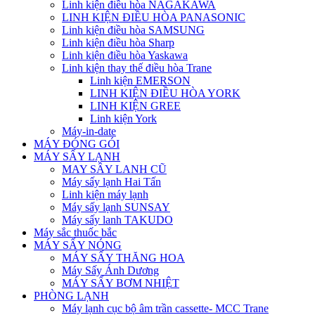
Linh kiện điều hòa NAGAKAWA
LINH KIỆN ĐIỀU HÒA PANASONIC
Linh kiện điều hòa SAMSUNG
Linh kiện điều hòa Sharp
Linh kiện điều hòa Yaskawa
Linh kiện thay thế điều hòa Trane
Linh kiện EMERSON
LINH KIỆN ĐIỀU HÒA YORK
LINH KIỆN GREE
Linh kiện York
Máy-in-date
MÁY ĐÓNG GÓI
MÁY SẤY LẠNH
MAY SÂY LANH CŨ
Máy sấy lạnh Hai Tấn
Linh kiện máy lạnh
Máy sấy lạnh SUNSAY
Máy sấy lanh TAKUDO
Máy sắc thuốc bắc
MÁY SẤY NÓNG
MÁY SẤY THĂNG HOA
Máy Sấy Ánh Dương
MÁY SẤY BƠM NHIỆT
PHÒNG LẠNH
Máy lạnh cục bộ âm trần cassette- MCC Trane