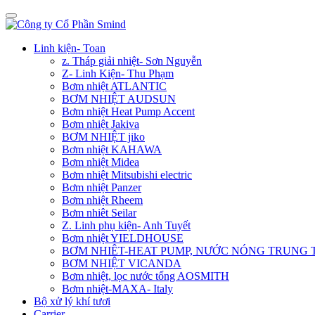
Linh kiện- Toan
z. Tháp giải nhiệt- Sơn Nguyễn
Z- Linh Kiện- Thu Phạm
Bơm nhiệt ATLANTIC
BƠM NHIỆT AUDSUN
Bơm nhiệt Heat Pump Accent
Bơm nhiệt Jakiva
BƠM NHIỆT jiko
Bơm nhiệt KAHAWA
Bơm nhiệt Midea
Bơm nhiệt Mitsubishi electric
Bơm nhiệt Panzer
Bơm nhiệt Rheem
Bơm nhiêt Seilar
Z. Linh phụ kiện- Anh Tuyết
Bơm nhiệt YIELDHOUSE
BƠM NHIÊT-HEAT PUMP, NƯỚC NÓNG TRUNG
BƠM NHIỆT VICANDA
Bơm nhiệt, lọc nước tổng AOSMITH
Bơm nhiệt-MAXA- Italy
Bộ xử lý khí tươi
Carrier