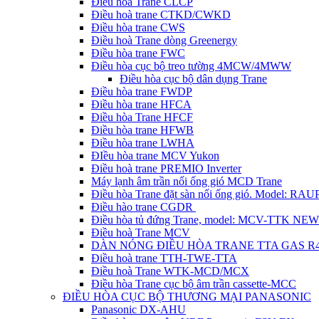
Điều hòa Trane CLCP
Điều hoà trane CTKD/CWKD
Điều hòa trane CWS
Điều hoà Trane dòng Greenergy
Điều hòa trane FWC
Điều hòa cục bộ treo tường 4MCW/4MWW
Điều hòa cục bộ dân dụng Trane
Điều hòa trane FWDP
Điều hòa trane HFCA
Điều hòa Trane HFCF
Điều hòa trane HFWB
Điều hòa trane LWHA
ĐIều hòa trane MCV Yukon
Điều hoà trane PREMIO Inverter
Máy lạnh âm trần nối ống gió MCD Trane
Điều hòa Trane đặt sàn nối ống gió. Model: R
Điều hào trane CGDR
Điều hòa tủ đứng Trane, model: MCV-TTK NEW
Điều hoà Trane MCV
DÀN NÓNG ĐIỀU HÒA TRANE TTA GAS R
Điều hoà trane TTH-TWE-TTA
Điều hoà Trane WTK-MCD/MCX
Điều hòa Trane cục bộ âm trần cassette-MCC
ĐIỀU HÒA CỤC BỘ THƯƠNG MẠI PANASONIC
Panasonic DX-AHU