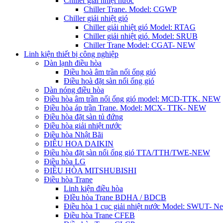
Chiller giải nhiệt nước
Chiller Trane. Model: CGWP
Chiller giải nhiệt gió
Chiller giải nhiệt gió Model: RTAG
Chiller giải nhiệt gió. Model: SRUB
Chiller Trane Model: CGAT- NEW
Linh kiện thiết bị công nghiệp
Dàn lạnh điều hòa
Điều hoà âm trần nối ống gió
Điều hoà đặt sàn nối ống gió
Dàn nóng điều hòa
Điều hòa âm trần nối ống gió model: MCD-TTK. NEW
Điều hòa áp trần Trane. Model: MCX- TTK- NEW
Điều hòa đặt sàn tủ đứng
Điều hòa giải nhiệt nước
Điều hòa Nhật Bãi
ĐIÊU HOA DAIKIN
Điều hòa đặt sàn nối ống gió TTA/TTH/TWE-NEW
Điều hòa LG
ĐIỀU HÒA MITSHUBISHI
Điều hòa Trane
Linh kiện điều hòa
ĐIều hòa Trane BDHA / BDCB
Điều hòa 1 cục giải nhiệt nước Model: SWUT- N
Điều hòa Trane CFEB