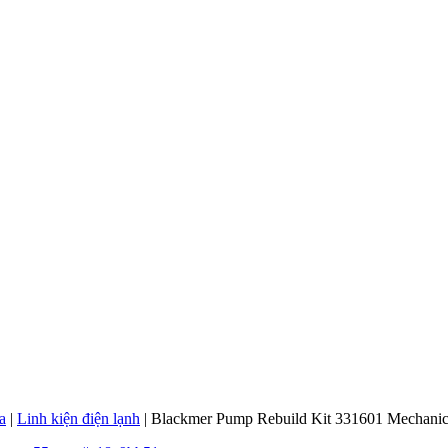
a
|
Linh kiện điện lạnh
|
Blackmer Pump Rebuild Kit 331601 Mechan