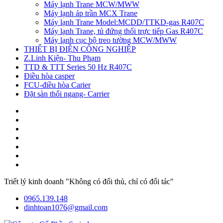
Máy lạnh Trane MCW/MWW
Máy lạnh áp trần MCX Trane
Máy lạnh Trane Model:MCDD/TTKD-gas R407C
Máy lạnh Trane, tủ đứng thổi trực tiếp Gas R407C
Máy lạnh cục bộ treo tường MCW/MWW
THIẾT BỊ ĐIỆN CÔNG NGHIỆP
Z.Linh Kiện- Thu Phạm
TTD & TTT Series 50 Hz R407C
Điều hòa casper
FCU-điều hòa Carier
Đặt sàn thổi ngang- Carrier
Triết lý kinh doanh "Không có đối thủ, chỉ có đối tác"
0965.139.148
dinhtoan1076@gmail.com