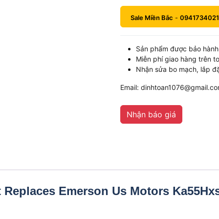
Sale Miền Bắc
-
0941734021
Sản phẩm được bảo hành 
Miễn phí giao hàng trên t
Nhận sửa bo mạch, lắp đặ
Email: dinhtoan1076@gmail.c
Nhận báo giá
lt Replaces Emerson Us Motors Ka55Hx