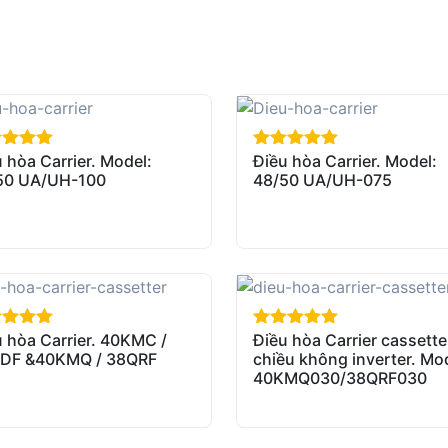
 hòa Carrier. Model:
Điều hòa Carrier. Model:
of 5
out of 5
50 UA/UH-100
48/50 UA/UH-075
 hòa Carrier. 40KMC /
Điều hòa Carrier cassette
of 5
out of 5
DF &40KMQ / 38QRF
chiều không inverter. Mo
40KMQ030/38QRF030