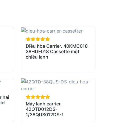
Điều hòa Carrier. 40KMC018
out of 5
38HDF018 Cassette một
chiều lạnh
r hai
del
Máy lạnh carrier.
out of 5
42QTD012DS-
1/38QUS012DS-1