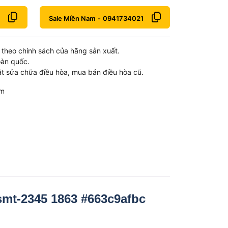
Sale Miền Nam
-
0941734021
theo chính sách của hãng sản xuất.
oàn quốc.
t sửa chữa điều hòa, mua bán điều hòa cũ.
om
smt-2345 1863 #663c9afbc