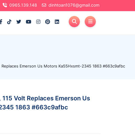
0965.139.148
dinhtoan1076@gmail.com
olt Replaces Emerson Us Motors Ka55Hxsmt-2345 1863 #663c9afbc
, 115 Volt Replaces Emerson Us
2345 1863 #663c9afbc