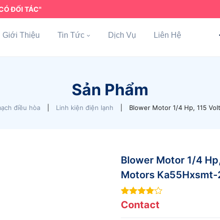
CÓ ĐỐI TÁC"
Giới Thiệu
Tin Tức
Dịch Vụ
Liên Hệ
Sản Phẩm
ạch điều hòa
|
Linh kiện điện lạnh
|
Blower Motor 1/4 Hp, 115 V
Blower Motor 1/4 Hp
Motors Ka55Hxsmt-
4
out of
Contact
5