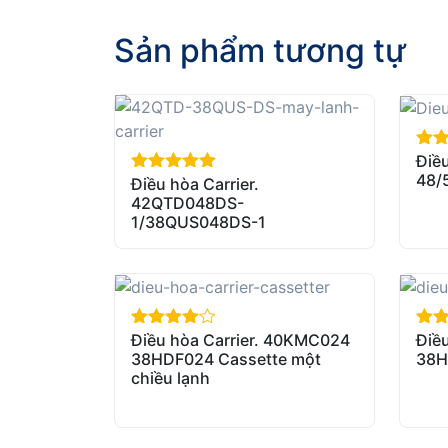
Sản phẩm tương tự
Điều
out 
48/
Điều hòa Carrier.
out of 5
42QTD048DS-
1/38QUS048DS-1
Điều hòa Carrier. 40KMC024
Điều
out of 5
out 
38HDF024 Cassette một
38H
chiều lạnh