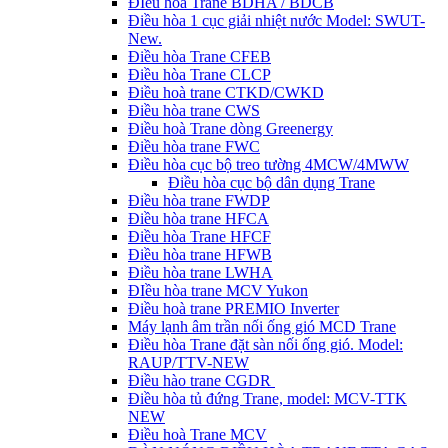
ĐIều hòa Trane BDHA / BDCB
Điều hòa 1 cục giải nhiệt nước Model: SWUT-
New.
Điều hòa Trane CFEB
Điều hòa Trane CLCP
Điều hoà trane CTKD/CWKD
Điều hòa trane CWS
Điều hoà Trane dòng Greenergy
Điều hòa trane FWC
Điều hòa cục bộ treo tường 4MCW/4MWW
Điều hòa cục bộ dân dụng Trane
Điều hòa trane FWDP
Điều hòa trane HFCA
Điều hòa Trane HFCF
Điều hòa trane HFWB
Điều hòa trane LWHA
ĐIều hòa trane MCV Yukon
Điều hoà trane PREMIO Inverter
Máy lạnh âm trần nối ống gió MCD Trane
Điều hòa Trane đặt sàn nối ống gió. Model:
RAUP/TTV-NEW
Điều hào trane CGDR
Điều hòa tủ đứng Trane, model: MCV-TTK
NEW
Điều hoà Trane MCV