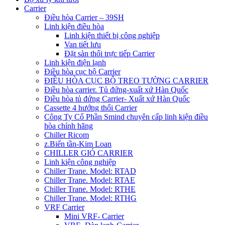
Carrier
Điều hòa Carrier – 39SH
Linh kiện điều hòa
Linh kiện thiết bị công nghiệp
Van tiết lưu
Đặt sàn thổi trực tiếp Carrier
Linh kiện điện lạnh
Điều hòa cục bộ Carrier
ĐIỀU HÒA CỤC BỘ TREO TƯỜNG CARRIER
Điều hòa carrier. Tủ đứng-xuất xứ Hàn Quốc
Điều hòa tủ đứng Carrier- Xuất xứ Hàn Quốc
Cassette 4 hướng thổi Carrier
Công Ty Cổ Phần Smind chuyên cấp linh kiện điều
hòa chính hãng
Chiller Ricom
z.Biến tần-Kim Loan
CHILLER GIÓ CARRIER
Linh kiện công nghiệp
Chiller Trane. Model: RTAD
Chiller Trane. Model: RTAE
Chiller Trane. Model: RTHE
Chiller Trane. Model: RTHG
VRF Carrier
Mini VRF- Carrier