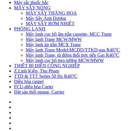
Máy sắc thuốc bắc
MÁY SẤY NÓNG
MÁY SẤY THĂNG HOA
Máy Sấy Ánh Dương
MÁY SẤY BƠM NHIỆT
PHÒNG LẠNH
Máy lạnh cục bộ âm trần cassette- MCC Trane
Máy lạnh Trane MCW/MWW
Máy lạnh áp trần MCX Trane
Máy lạnh Trane Model:MCDD/TTKD-gas R407C
Máy lạnh Trane, tủ đứng thổi trực tiếp Gas R407C
Máy lạnh cục bộ treo tường MCW/MWW
THIẾT BỊ ĐIỆN CÔNG NGHIỆP
Z.Linh Kiện- Thu Phạm
TTD & TTT Series 50 Hz R407C
Điều hòa casper
FCU-điều hòa Carier
Đặt sàn thổi ngang- Carrier