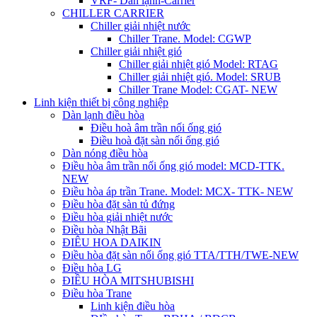
VRF- Dàn lạnh-Carrier
CHILLER CARRIER
Chiller giải nhiệt nước
Chiller Trane. Model: CGWP
Chiller giải nhiệt gió
Chiller giải nhiệt gió Model: RTAG
Chiller giải nhiệt gió. Model: SRUB
Chiller Trane Model: CGAT- NEW
Linh kiện thiết bị công nghiệp
Dàn lạnh điều hòa
Điều hoà âm trần nối ống gió
Điều hoà đặt sàn nối ống gió
Dàn nóng điều hòa
Điều hòa âm trần nối ống gió model: MCD-TTK.
NEW
Điều hòa áp trần Trane. Model: MCX- TTK- NEW
Điều hòa đặt sàn tủ đứng
Điều hòa giải nhiệt nước
Điều hòa Nhật Bãi
ĐIÊU HOA DAIKIN
Điều hòa đặt sàn nối ống gió TTA/TTH/TWE-NEW
Điều hòa LG
ĐIỀU HÒA MITSHUBISHI
Điều hòa Trane
Linh kiện điều hòa