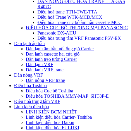
DÀN NÓNG ĐIỀU HÒA TRANE TTA GAS
R407C
Điều hoà trane TTH-TWE-TTA
Điều hoà Trane WTK-MCD/MCX
Điều hòa Trane cục bộ âm trần cassette-MCC
ĐIỀU HÒA CỤC BỘ THƯƠNG MẠI PANASONIC
Panasonic DX-AHU
Điều hòa trung tâm VRF Panasonic FSV-EX
Dan lạnh áp trần
Dàn lạnh âm trần nối ống gió Carrier
Dan lanh cassette hai cửa gió
Dàn lạnh treo tường Carrier
Dàn lạnh VRF
Dàn lạnh VRF trane
Dàn nóng VRF
Dàn nóng VRF trane
Điều hòa Toshiba
Điều hòa Cục bộ Toshiba
Điều hòa TOSHIBA MMY-MAP_6HT8P-E
Điều hoà trung tâm VRF
Linh kiện điều hòa
LINH KIỆN BƠM NHIỆT
Linh kiện điều hòa Carrier- Toshiba
Linh kiện điều hòa Daikin
Linh kiện điều hòa FULUKI