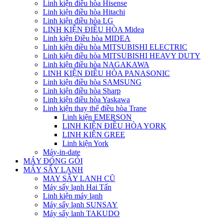
Linh kiện điều hòa Hisense
Linh kiện điều hòa Hitachi
Linh kiện điều hòa LG
LINH KIỆN ĐIỀU HÒA Midea
Linh kiện Điều hòa MIDEA
Linh kiện điều hòa MITSUBISHI ELECTRIC
Linh kiện điều hòa MITSUBISHI HEAVY DUTY
Linh kiện điều hòa NAGAKAWA
LINH KIỆN ĐIỀU HÒA PANASONIC
Linh kiện điều hòa SAMSUNG
Linh kiện điều hòa Sharp
Linh kiện điều hòa Yaskawa
Linh kiện thay thế điều hòa Trane
Linh kiện EMERSON
LINH KIỆN ĐIỀU HÒA YORK
LINH KIỆN GREE
Linh kiện York
Máy-in-date
MÁY ĐÓNG GÓI
MÁY SẤY LẠNH
MAY SÂY LANH CŨ
Máy sấy lạnh Hai Tấn
Linh kiện máy lạnh
Máy sấy lạnh SUNSAY
Máy sấy lanh TAKUDO