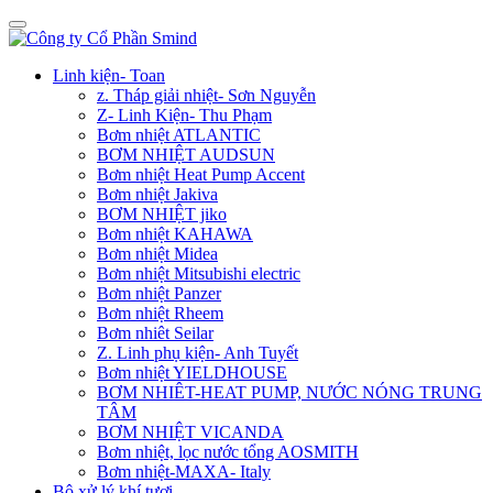
Linh kiện- Toan
z. Tháp giải nhiệt- Sơn Nguyễn
Z- Linh Kiện- Thu Phạm
Bơm nhiệt ATLANTIC
BƠM NHIỆT AUDSUN
Bơm nhiệt Heat Pump Accent
Bơm nhiệt Jakiva
BƠM NHIỆT jiko
Bơm nhiệt KAHAWA
Bơm nhiệt Midea
Bơm nhiệt Mitsubishi electric
Bơm nhiệt Panzer
Bơm nhiệt Rheem
Bơm nhiêt Seilar
Z. Linh phụ kiện- Anh Tuyết
Bơm nhiệt YIELDHOUSE
BƠM NHIÊT-HEAT PUMP, NƯỚC NÓNG TRUNG
TÂM
BƠM NHIỆT VICANDA
Bơm nhiệt, lọc nước tổng AOSMITH
Bơm nhiệt-MAXA- Italy
Bộ xử lý khí tươi