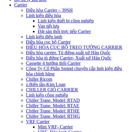
Carrier
Điều hòa Carrier – 39SH
Linh kiện điều hòa
Linh kiện thiết bị công nghiệp
Van tiết lưu
Đặt sàn thổi trực tiếp Carrier
Linh kiện điện lạnh
Điều hòa cục bộ Carrier
ĐIỀU HÒA CỤC BỘ TREO TƯỜNG CARRIER
Điều hòa carrier. Tủ đứng-xuất xứ Hàn Quốc
Điều hòa tủ đứng Carrier- Xuất xứ Hàn Quốc
Cassette 4 hướng thổi Carrier
Công Ty Cổ Phần Smind chuyên cấp linh kiện điều
hòa chính hãng
Chiller Ricom
z.Biến tần-Kim Loan
CHILLER GIÓ CARRIER
Linh kiện công nghiệp
Chiller Trane. Model: RTAD
Chiller Trane. Model: RTAE
Chiller Trane. Model: RTHE
Chiller Trane. Model: RTHG
VRF Carrier
Mini VRF- Carrier