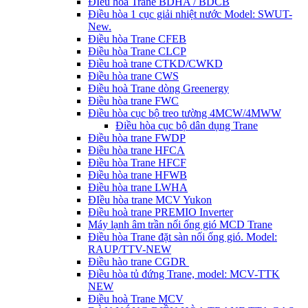
ĐIều hòa Trane BDHA / BDCB
Điều hòa 1 cục giải nhiệt nước Model: SWUT-
New.
Điều hòa Trane CFEB
Điều hòa Trane CLCP
Điều hoà trane CTKD/CWKD
Điều hòa trane CWS
Điều hoà Trane dòng Greenergy
Điều hòa trane FWC
Điều hòa cục bộ treo tường 4MCW/4MWW
Điều hòa cục bộ dân dụng Trane
Điều hòa trane FWDP
Điều hòa trane HFCA
Điều hòa Trane HFCF
Điều hòa trane HFWB
Điều hòa trane LWHA
ĐIều hòa trane MCV Yukon
Điều hoà trane PREMIO Inverter
Máy lạnh âm trần nối ống gió MCD Trane
Điều hòa Trane đặt sàn nối ống gió. Model:
RAUP/TTV-NEW
Điều hào trane CGDR
Điều hòa tủ đứng Trane, model: MCV-TTK
NEW
Điều hoà Trane MCV