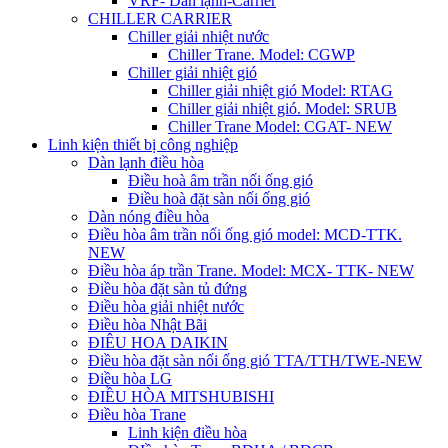
VRF- Dàn lạnh-Carrier
CHILLER CARRIER
Chiller giải nhiệt nước
Chiller Trane. Model: CGWP
Chiller giải nhiệt gió
Chiller giải nhiệt gió Model: RTAG
Chiller giải nhiệt gió. Model: SRUB
Chiller Trane Model: CGAT- NEW
Linh kiện thiết bị công nghiệp
Dàn lạnh điều hòa
Điều hoà âm trần nối ống gió
Điều hoà đặt sàn nối ống gió
Dàn nóng điều hòa
Điều hòa âm trần nối ống gió model: MCD-TTK.
NEW
Điều hòa áp trần Trane. Model: MCX- TTK- NEW
Điều hòa đặt sàn tủ đứng
Điều hòa giải nhiệt nước
Điều hòa Nhật Bãi
ĐIÊU HOA DAIKIN
Điều hòa đặt sàn nối ống gió TTA/TTH/TWE-NEW
Điều hòa LG
ĐIỀU HÒA MITSHUBISHI
Điều hòa Trane
Linh kiện điều hòa