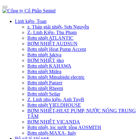
Linh kiện- Toan
z. Tháp giải nhiệt- Sơn Nguyễn
Z- Linh Kiện- Thu Phạm
Bơm nhiệt ATLANTIC
BƠM NHIỆT AUDSUN
Bơm nhiệt Heat Pump Accent
Bơm nhiệt Jakiva
BƠM NHIỆT jiko
Bơm nhiệt KAHAWA
Bơm nhiệt Midea
Bơm nhiệt Mitsubishi electric
Bơm nhiệt Panzer
Bơm nhiệt Rheem
Bơm nhiêt Seilar
Z. Linh phụ kiện- Anh Tuyết
Bơm nhiệt YIELDHOUSE
BƠM NHIÊT-HEAT PUMP, NƯỚC NÓNG TRUNG
TÂM
BƠM NHIỆT VICANDA
Bơm nhiệt, lọc nước tổng AOSMITH
Bơm nhiệt-MAXA- Italy
Bộ xử lý khí tươi