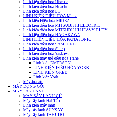
Linh kiện điều hòa Hisense
Linh kiện điều hòa Hitachi
Linh kiện điều hòa LG
LINH KIỆN ĐIỀU HÒA Midea
Linh kiện Điều hòa MIDEA
Linh kiện điều hòa MITSUBISHI ELECTRIC
Linh kiện điều hòa MITSUBISHI HEAVY DUTY
Linh kiện điều hòa NAGAKAWA
LINH KIỆN ĐIỀU HÒA PANASONIC
Linh kiện điều hòa SAMSUNG
Linh kiện điều hòa Sharp
Linh kiện điều hòa Yaskawa
Linh kiện thay thế điều hòa Trane
Linh kiện EMERSON
LINH KIỆN ĐIỀU HÒA YORK
LINH KIỆN GREE
Linh kiện York
Máy-in-date
MÁY ĐÓNG GÓI
MÁY SẤY LẠNH
MAY SÂY LANH CŨ
Máy sấy lạnh Hai Tấn
Linh kiện máy lạnh
Máy sấy lạnh SUNSAY
Máy sấy lanh TAKUDO