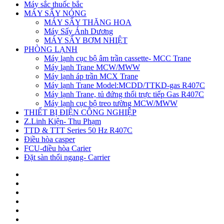
Máy sắc thuốc bắc
MÁY SẤY NÓNG
MÁY SẤY THĂNG HOA
Máy Sấy Ánh Dương
MÁY SẤY BƠM NHIỆT
PHÒNG LẠNH
Máy lạnh cục bộ âm trần cassette- MCC Trane
Máy lạnh Trane MCW/MWW
Máy lạnh áp trần MCX Trane
Máy lạnh Trane Model:MCDD/TTKD-gas R407C
Máy lạnh Trane, tủ đứng thổi trực tiếp Gas R407C
Máy lạnh cục bộ treo tường MCW/MWW
THIẾT BỊ ĐIỆN CÔNG NGHIỆP
Z.Linh Kiện- Thu Phạm
TTD & TTT Series 50 Hz R407C
Điều hòa casper
FCU-điều hòa Carier
Đặt sàn thổi ngang- Carrier