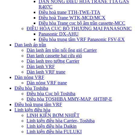
DÀN NÓNG ĐIỀU HÒA TRANE TTA GAS
R407C
Điều hoà trane TTH-TWE-TTA
Điều hoà Trane WTK-MCD/MCX
Điều hòa Trane cục bộ âm trần cassette-MCC
ĐIỀU HÒA CỤC BỘ THƯƠNG MẠI PANASONIC
Panasonic DX-AHU
Điều hòa trung tâm VRF Panasonic FSV-EX
Dan lạnh áp trần
Dàn lạnh âm trần nối ống gió Carrier
Dan lanh cassette hai cửa gió
Dàn lạnh treo tường Carrier
Dàn lạnh VRF
Dàn lạnh VRF trane
Dàn nóng VRF
Dàn nóng VRF trane
Điều hòa Toshiba
Điều hòa Cục bộ Toshiba
Điều hòa TOSHIBA MMY-MAP_6HT8P-E
Điều hoà trung tâm VRF
Linh kiện điều hòa
LINH KIỆN BƠM NHIỆT
Linh kiện điều hòa Carrier- Toshiba
Linh kiện điều hòa Daikin
Linh kiện điều hòa FULUKI