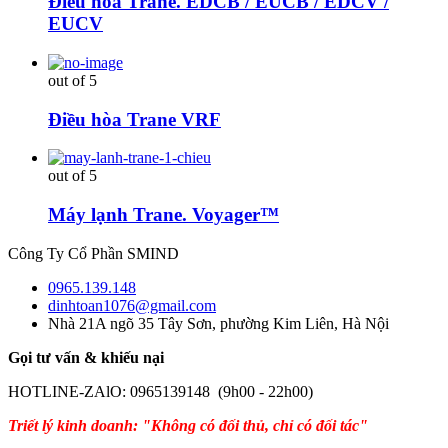
Điều hòa Trane. EDCB / EUCB / EDCV /
EUCV
out of 5
Điều hòa Trane VRF
out of 5
Máy lạnh Trane. Voyager™
Công Ty Cổ Phần SMIND
0965.139.148
dinhtoan1076@gmail.com
Nhà 21A ngõ 35 Tây Sơn, phường Kim Liên, Hà Nội
Gọi tư vấn & khiếu nại
HOTLINE-ZAlO: 0965139148 (9h00 - 22h00)
Triết lý kinh doanh: "Không có đối thủ, chỉ có đối tác"