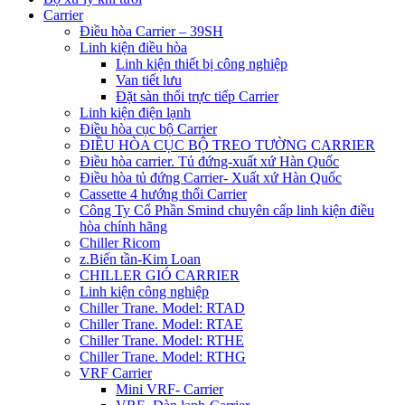
Carrier
Điều hòa Carrier – 39SH
Linh kiện điều hòa
Linh kiện thiết bị công nghiệp
Van tiết lưu
Đặt sàn thổi trực tiếp Carrier
Linh kiện điện lạnh
Điều hòa cục bộ Carrier
ĐIỀU HÒA CỤC BỘ TREO TƯỜNG CARRIER
Điều hòa carrier. Tủ đứng-xuất xứ Hàn Quốc
Điều hòa tủ đứng Carrier- Xuất xứ Hàn Quốc
Cassette 4 hướng thổi Carrier
Công Ty Cổ Phần Smind chuyên cấp linh kiện điều
hòa chính hãng
Chiller Ricom
z.Biến tần-Kim Loan
CHILLER GIÓ CARRIER
Linh kiện công nghiệp
Chiller Trane. Model: RTAD
Chiller Trane. Model: RTAE
Chiller Trane. Model: RTHE
Chiller Trane. Model: RTHG
VRF Carrier
Mini VRF- Carrier