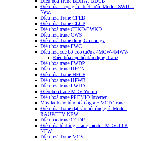
ĐIều hòa Trane BDHA / BDCB
Điều hòa 1 cục giải nhiệt nước Model: SWUT-
New.
Điều hòa Trane CFEB
Điều hòa Trane CLCP
Điều hoà trane CTKD/CWKD
Điều hòa trane CWS
Điều hoà Trane dòng Greenergy
Điều hòa trane FWC
Điều hòa cục bộ treo tường 4MCW/4MWW
Điều hòa cục bộ dân dụng Trane
Điều hòa trane FWDP
Điều hòa trane HFCA
Điều hòa Trane HFCF
Điều hòa trane HFWB
Điều hòa trane LWHA
ĐIều hòa trane MCV Yukon
Điều hoà trane PREMIO Inverter
Máy lạnh âm trần nối ống gió MCD Trane
Điều hòa Trane đặt sàn nối ống gió. Model:
RAUP/TTV-NEW
Điều hào trane CGDR
Điều hòa tủ đứng Trane, model: MCV-TTK
NEW
Điều hoà Trane MCV