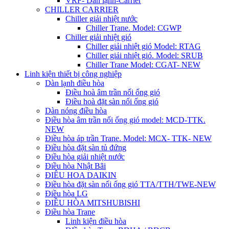
VRF- Dàn lạnh-Carrier
CHILLER CARRIER
Chiller giải nhiệt nước
Chiller Trane. Model: CGWP
Chiller giải nhiệt gió
Chiller giải nhiệt gió Model: RTAG
Chiller giải nhiệt gió. Model: SRUB
Chiller Trane Model: CGAT- NEW
Linh kiện thiết bị công nghiệp
Dàn lạnh điều hòa
Điều hoà âm trần nối ống gió
Điều hoà đặt sàn nối ống gió
Dàn nóng điều hòa
Điều hòa âm trần nối ống gió model: MCD-TTK.
NEW
Điều hòa áp trần Trane. Model: MCX- TTK- NEW
Điều hòa đặt sàn tủ đứng
Điều hòa giải nhiệt nước
Điều hòa Nhật Bãi
ĐIÊU HOA DAIKIN
Điều hòa đặt sàn nối ống gió TTA/TTH/TWE-NEW
Điều hòa LG
ĐIỀU HÒA MITSHUBISHI
Điều hòa Trane
Linh kiện điều hòa