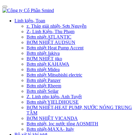
Linh kiện- Toan
z. Tháp giải nhiệt- Sơn Nguyễn
Z- Linh Kiện- Thu Phạm
Bơm nhiệt ATLANTIC
BƠM NHIỆT AUDSUN
Bơm nhiệt Heat Pump Accent
Bơm nhiệt Jakiva
BƠM NHIỆT jiko
Bơm nhiệt KAHAWA
Bơm nhiệt Midea
Bơm nhiệt Mitsubishi electric
Bơm nhiệt Panzer
Bơm nhiệt Rheem
Bơm nhiêt Seilar
Z. Linh phụ kiện- Anh Tuyết
Bơm nhiệt YIELDHOUSE
BƠM NHIÊT-HEAT PUMP, NƯỚC NÓNG TRUNG
TÂM
BƠM NHIỆT VICANDA
Bơm nhiệt, lọc nước tổng AOSMITH
Bơm nhiệt-MAXA- Italy
Bộ xử lý khí tươi