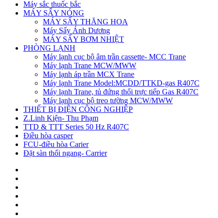
Máy sắc thuốc bắc
MÁY SẤY NÓNG
MÁY SẤY THĂNG HOA
Máy Sấy Ánh Dương
MÁY SẤY BƠM NHIỆT
PHÒNG LẠNH
Máy lạnh cục bộ âm trần cassette- MCC Trane
Máy lạnh Trane MCW/MWW
Máy lạnh áp trần MCX Trane
Máy lạnh Trane Model:MCDD/TTKD-gas R407C
Máy lạnh Trane, tủ đứng thổi trực tiếp Gas R407C
Máy lạnh cục bộ treo tường MCW/MWW
THIẾT BỊ ĐIỆN CÔNG NGHIỆP
Z.Linh Kiện- Thu Phạm
TTD & TTT Series 50 Hz R407C
Điều hòa casper
FCU-điều hòa Carier
Đặt sàn thổi ngang- Carrier