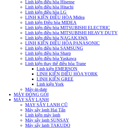
Linh kiện điều hòa Hisense
Linh kiện điều hòa Hitachi
Linh kiện điều hòa LG
LINH KIỆN ĐIỀU HÒA Midea
Linh kiện Điều hòa MIDEA
Linh kiện điều hòa MITSUBISHI ELECTRIC
Linh kiện điều hòa MITSUBISHI HEAVY DUTY
Linh kiện điều hòa NAGAKAWA
LINH KIỆN ĐIỀU HÒA PANASONIC
Linh kiện điều hòa SAMSUNG
Linh kiện điều hòa Sharp
Linh kiện điều hòa Yaskawa
Linh kiện thay thế điều hòa Trane
Linh kiện EMERSON
LINH KIỆN ĐIỀU HÒA YORK
LINH KIỆN GREE
Linh kiện York
Máy-in-date
MÁY ĐÓNG GÓI
MÁY SẤY LẠNH
MAY SÂY LANH CŨ
Máy sấy lạnh Hai Tấn
Linh kiện máy lạnh
Máy sấy lạnh SUNSAY
Máy sấy lanh TAKUDO