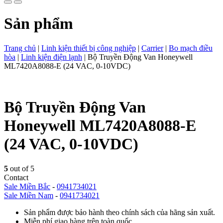
Sản phẩm
Trang chủ
|
Linh kiện thiết bị công nghiệp
|
Carrier
|
Bo mạch điều
hòa
|
Linh kiện điện lạnh
|
Bộ Truyền Động Van Honeywell
ML7420A8088-E (24 VAC, 0-10VDC)
Bộ Truyền Động Van
Honeywell ML7420A8088-E
(24 VAC, 0-10VDC)
5
out of 5
Contact
Sale Miền Bắc
-
0941734021
Sale Miền Nam
-
0941734021
Sản phẩm được bảo hành theo chính sách của hãng sản xuất.
Miễn phí giao hàng trên toàn quốc.