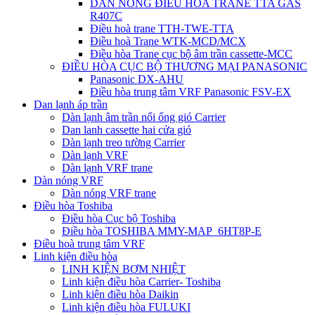
DÀN NÓNG ĐIỀU HÒA TRANE TTA GAS
R407C
Điều hoà trane TTH-TWE-TTA
Điều hoà Trane WTK-MCD/MCX
Điều hòa Trane cục bộ âm trần cassette-MCC
ĐIỀU HÒA CỤC BỘ THƯƠNG MẠI PANASONIC
Panasonic DX-AHU
Điều hòa trung tâm VRF Panasonic FSV-EX
Dan lạnh áp trần
Dàn lạnh âm trần nối ống gió Carrier
Dan lanh cassette hai cửa gió
Dàn lạnh treo tường Carrier
Dàn lạnh VRF
Dàn lạnh VRF trane
Dàn nóng VRF
Dàn nóng VRF trane
Điều hòa Toshiba
Điều hòa Cục bộ Toshiba
Điều hòa TOSHIBA MMY-MAP_6HT8P-E
Điều hoà trung tâm VRF
Linh kiện điều hòa
LINH KIỆN BƠM NHIỆT
Linh kiện điều hòa Carrier- Toshiba
Linh kiện điều hòa Daikin
Linh kiện điều hòa FULUKI