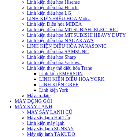
Linh kiện điều hòa Hisense
Linh kiện điều hòa Hitachi
Linh kiện điều hòa LG
LINH KIỆN ĐIỀU HÒA Midea
Linh kiện Điều hòa MIDEA
Linh kiện điều hòa MITSUBISHI ELECTRIC
Linh kiện điều hòa MITSUBISHI HEAVY DUTY
Linh kiện điều hòa NAGAKAWA
LINH KIỆN ĐIỀU HÒA PANASONIC
Linh kiện điều hòa SAMSUNG
Linh kiện điều hòa Sharp
Linh kiện điều hòa Yaskawa
Linh kiện thay thế điều hòa Trane
Linh kiện EMERSON
LINH KIỆN ĐIỀU HÒA YORK
LINH KIỆN GREE
Linh kiện York
Máy-in-date
MÁY ĐÓNG GÓI
MÁY SẤY LẠNH
MAY SÂY LANH CŨ
Máy sấy lạnh Hai Tấn
Linh kiện máy lạnh
Máy sấy lạnh SUNSAY
Máy sấy lanh TAKUDO