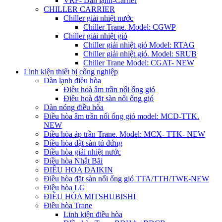
VRF- Dàn lạnh-Carrier
CHILLER CARRIER
Chiller giải nhiệt nước
Chiller Trane. Model: CGWP
Chiller giải nhiệt gió
Chiller giải nhiệt gió Model: RTAG
Chiller giải nhiệt gió. Model: SRUB
Chiller Trane Model: CGAT- NEW
Linh kiện thiết bị công nghiệp
Dàn lạnh điều hòa
Điều hoà âm trần nối ống gió
Điều hoà đặt sàn nối ống gió
Dàn nóng điều hòa
Điều hòa âm trần nối ống gió model: MCD-TTK.
NEW
Điều hòa áp trần Trane. Model: MCX- TTK- NEW
Điều hòa đặt sàn tủ đứng
Điều hòa giải nhiệt nước
Điều hòa Nhật Bãi
ĐIÊU HOA DAIKIN
Điều hòa đặt sàn nối ống gió TTA/TTH/TWE-NEW
Điều hòa LG
ĐIỀU HÒA MITSHUBISHI
Điều hòa Trane
Linh kiện điều hòa