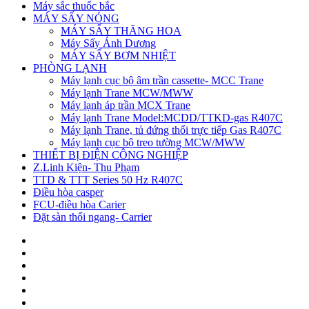
Máy sắc thuốc bắc
MÁY SẤY NÓNG
MÁY SẤY THĂNG HOA
Máy Sấy Ánh Dương
MÁY SẤY BƠM NHIỆT
PHÒNG LẠNH
Máy lạnh cục bộ âm trần cassette- MCC Trane
Máy lạnh Trane MCW/MWW
Máy lạnh áp trần MCX Trane
Máy lạnh Trane Model:MCDD/TTKD-gas R407C
Máy lạnh Trane, tủ đứng thổi trực tiếp Gas R407C
Máy lạnh cục bộ treo tường MCW/MWW
THIẾT BỊ ĐIỆN CÔNG NGHIỆP
Z.Linh Kiện- Thu Phạm
TTD & TTT Series 50 Hz R407C
Điều hòa casper
FCU-điều hòa Carier
Đặt sàn thổi ngang- Carrier