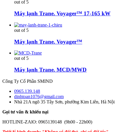
out of 5
Máy lạnh Trane. Voyager™ 17-165 kW
out of 5
Máy lạnh Trane. Voyager™
out of 5
Máy lạnh Trane. MCD/MWD
Công Ty Cổ Phần SMIND
0965.139.148
dinhtoan1076@gmail.com
Nhà 21A ngõ 35 Tây Sơn, phường Kim Liên, Hà Nội
Gọi tư vấn & khiếu nại
HOTLINE-ZAlO: 0965139148 (9h00 - 22h00)
Triết lý kinh doanh: "Không có đối thủ, chỉ có đối tác"