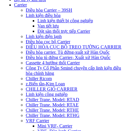
Carrier
Điều hòa Carrier – 39SH
Linh kiện điều hòa
Linh kiện thiết bị công nghiệp
Van tiết lưu
Đặt sàn thổi trực tiếp Carrier
Linh kiện điện lạnh
Điều hòa cục bộ Carrier
ĐIỀU HÒA CỤC BỘ TREO TƯỜNG CARRIER
Điều hòa carrier. Tủ đứng-xuất xứ Hàn Quốc
Điều hòa tủ đứng Carrier- Xuất xứ Hàn Quốc
Cassette 4 hướng thổi Carrier
Công Ty Cổ Phần Smind chuyên cấp linh kiện điều
hòa chính hãng
Chiller Ricom
z.Biến tần-Kim Loan
CHILLER GIÓ CARRIER
Linh kiện công nghiệp
Chiller Trane. Model: RTAD
Chiller Trane. Model: RTAE
Chiller Trane. Model: RTHE
Chiller Trane. Model: RTHG
VRF Carrier
Mini VRF- Carrier