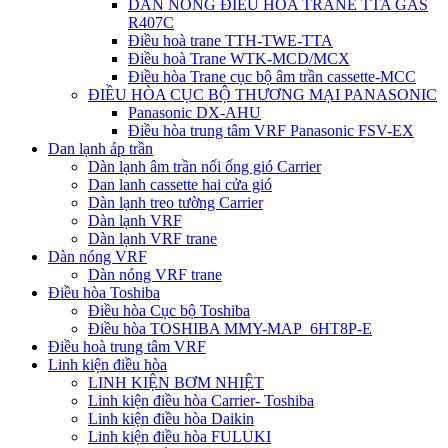
DÀN NÓNG ĐIỀU HÒA TRANE TTA GAS
R407C
Điều hoà trane TTH-TWE-TTA
Điều hoà Trane WTK-MCD/MCX
Điều hòa Trane cục bộ âm trần cassette-MCC
ĐIỀU HÒA CỤC BỘ THƯƠNG MẠI PANASONIC
Panasonic DX-AHU
Điều hòa trung tâm VRF Panasonic FSV-EX
Dan lạnh áp trần
Dàn lạnh âm trần nối ống gió Carrier
Dan lanh cassette hai cửa gió
Dàn lạnh treo tường Carrier
Dàn lạnh VRF
Dàn lạnh VRF trane
Dàn nóng VRF
Dàn nóng VRF trane
Điều hòa Toshiba
Điều hòa Cục bộ Toshiba
Điều hòa TOSHIBA MMY-MAP_6HT8P-E
Điều hoà trung tâm VRF
Linh kiện điều hòa
LINH KIỆN BƠM NHIỆT
Linh kiện điều hòa Carrier- Toshiba
Linh kiện điều hòa Daikin
Linh kiện điều hòa FULUKI