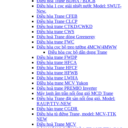
ĐIều hòa Trane BDHA / BDCB
Điều hòa 1 cục giải nhiệt nước Model: SWUT-
New.
Điều hòa Trane CFEB
Điều hòa Trane CLCP
Điều hoà trane CTKD/CWKD
Điều hòa trane CWS
Điều hoà Trane dòng Greenergy
Điều hòa trane FWC
Điều hòa cục bộ treo tường 4MCW/4MWW
Điều hòa cục bộ dân dụng Trane
Điều hòa trane FWDP
Điều hòa trane HFCA
Điều hòa Trane HFCF
Điều hòa trane HFWB
Điều hòa trane LWHA
ĐIều hòa trane MCV Yukon
Điều hoà trane PREMIO Inverter
Máy lạnh âm trần nối ống gió MCD Trane
Điều hòa Trane đặt sàn nối ống gió. Model:
RAUP/TTV-NEW
Điều hào trane CGDR
Điều hòa tủ đứng Trane, model: MCV-TTK
NEW
Điều hoà Trane MCV