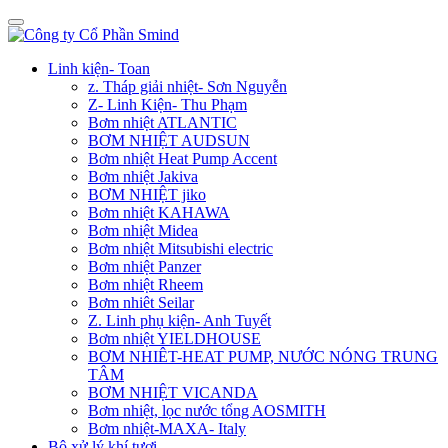
Linh kiện- Toan
z. Tháp giải nhiệt- Sơn Nguyễn
Z- Linh Kiện- Thu Phạm
Bơm nhiệt ATLANTIC
BƠM NHIỆT AUDSUN
Bơm nhiệt Heat Pump Accent
Bơm nhiệt Jakiva
BƠM NHIỆT jiko
Bơm nhiệt KAHAWA
Bơm nhiệt Midea
Bơm nhiệt Mitsubishi electric
Bơm nhiệt Panzer
Bơm nhiệt Rheem
Bơm nhiêt Seilar
Z. Linh phụ kiện- Anh Tuyết
Bơm nhiệt YIELDHOUSE
BƠM NHIÊT-HEAT PUMP, NƯỚC NÓNG TRUNG
TÂM
BƠM NHIỆT VICANDA
Bơm nhiệt, lọc nước tổng AOSMITH
Bơm nhiệt-MAXA- Italy
Bộ xử lý khí tươi