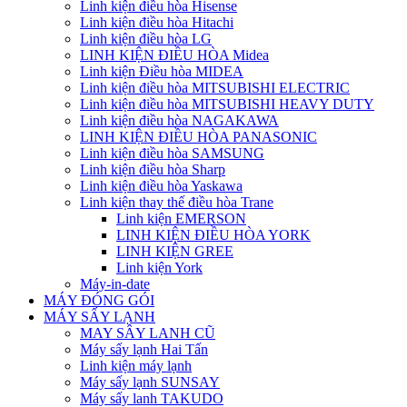
Linh kiện điều hòa Hisense
Linh kiện điều hòa Hitachi
Linh kiện điều hòa LG
LINH KIỆN ĐIỀU HÒA Midea
Linh kiện Điều hòa MIDEA
Linh kiện điều hòa MITSUBISHI ELECTRIC
Linh kiện điều hòa MITSUBISHI HEAVY DUTY
Linh kiện điều hòa NAGAKAWA
LINH KIỆN ĐIỀU HÒA PANASONIC
Linh kiện điều hòa SAMSUNG
Linh kiện điều hòa Sharp
Linh kiện điều hòa Yaskawa
Linh kiện thay thế điều hòa Trane
Linh kiện EMERSON
LINH KIỆN ĐIỀU HÒA YORK
LINH KIỆN GREE
Linh kiện York
Máy-in-date
MÁY ĐÓNG GÓI
MÁY SẤY LẠNH
MAY SÂY LANH CŨ
Máy sấy lạnh Hai Tấn
Linh kiện máy lạnh
Máy sấy lạnh SUNSAY
Máy sấy lanh TAKUDO