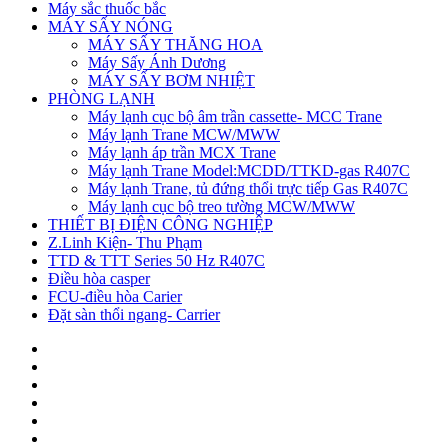
Máy sắc thuốc bắc
MÁY SẤY NÓNG
MÁY SẤY THĂNG HOA
Máy Sấy Ánh Dương
MÁY SẤY BƠM NHIỆT
PHÒNG LẠNH
Máy lạnh cục bộ âm trần cassette- MCC Trane
Máy lạnh Trane MCW/MWW
Máy lạnh áp trần MCX Trane
Máy lạnh Trane Model:MCDD/TTKD-gas R407C
Máy lạnh Trane, tủ đứng thổi trực tiếp Gas R407C
Máy lạnh cục bộ treo tường MCW/MWW
THIẾT BỊ ĐIỆN CÔNG NGHIỆP
Z.Linh Kiện- Thu Phạm
TTD & TTT Series 50 Hz R407C
Điều hòa casper
FCU-điều hòa Carier
Đặt sàn thổi ngang- Carrier