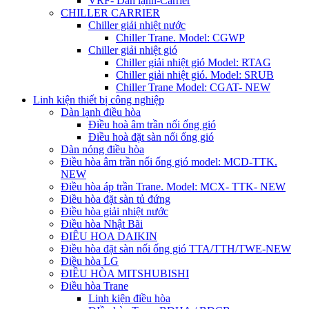
VRF- Dàn lạnh-Carrier
CHILLER CARRIER
Chiller giải nhiệt nước
Chiller Trane. Model: CGWP
Chiller giải nhiệt gió
Chiller giải nhiệt gió Model: RTAG
Chiller giải nhiệt gió. Model: SRUB
Chiller Trane Model: CGAT- NEW
Linh kiện thiết bị công nghiệp
Dàn lạnh điều hòa
Điều hoà âm trần nối ống gió
Điều hoà đặt sàn nối ống gió
Dàn nóng điều hòa
Điều hòa âm trần nối ống gió model: MCD-TTK.
NEW
Điều hòa áp trần Trane. Model: MCX- TTK- NEW
Điều hòa đặt sàn tủ đứng
Điều hòa giải nhiệt nước
Điều hòa Nhật Bãi
ĐIÊU HOA DAIKIN
Điều hòa đặt sàn nối ống gió TTA/TTH/TWE-NEW
Điều hòa LG
ĐIỀU HÒA MITSHUBISHI
Điều hòa Trane
Linh kiện điều hòa