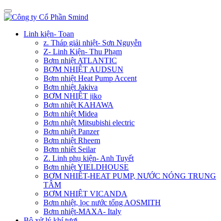
Linh kiện- Toan
z. Tháp giải nhiệt- Sơn Nguyễn
Z- Linh Kiện- Thu Phạm
Bơm nhiệt ATLANTIC
BƠM NHIỆT AUDSUN
Bơm nhiệt Heat Pump Accent
Bơm nhiệt Jakiva
BƠM NHIỆT jiko
Bơm nhiệt KAHAWA
Bơm nhiệt Midea
Bơm nhiệt Mitsubishi electric
Bơm nhiệt Panzer
Bơm nhiệt Rheem
Bơm nhiêt Seilar
Z. Linh phụ kiện- Anh Tuyết
Bơm nhiệt YIELDHOUSE
BƠM NHIÊT-HEAT PUMP, NƯỚC NÓNG TRUNG
TÂM
BƠM NHIỆT VICANDA
Bơm nhiệt, lọc nước tổng AOSMITH
Bơm nhiệt-MAXA- Italy
Bộ xử lý khí tươi