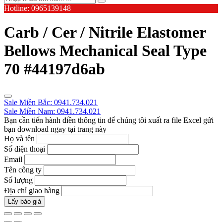
Hotline: 0965139148
Carb / Cer / Nitrile Elastomer
Bellows Mechanical Seal Type
70 #44197d6ab
Sale Miền Bắc: 0941.734.021
Sale Miền Nam: 0941.734.021
Bạn cần tiến hành điền thông tin để chúng tôi xuất ra file Excel gửi
bạn download ngay tại trang này
Họ và tên
Số điện thoại
Email
Tên công ty
Số lượng
Địa chỉ giao hàng