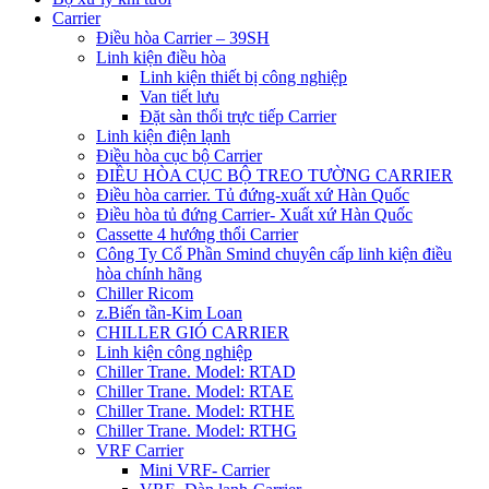
Carrier
Điều hòa Carrier – 39SH
Linh kiện điều hòa
Linh kiện thiết bị công nghiệp
Van tiết lưu
Đặt sàn thổi trực tiếp Carrier
Linh kiện điện lạnh
Điều hòa cục bộ Carrier
ĐIỀU HÒA CỤC BỘ TREO TƯỜNG CARRIER
Điều hòa carrier. Tủ đứng-xuất xứ Hàn Quốc
Điều hòa tủ đứng Carrier- Xuất xứ Hàn Quốc
Cassette 4 hướng thổi Carrier
Công Ty Cổ Phần Smind chuyên cấp linh kiện điều
hòa chính hãng
Chiller Ricom
z.Biến tần-Kim Loan
CHILLER GIÓ CARRIER
Linh kiện công nghiệp
Chiller Trane. Model: RTAD
Chiller Trane. Model: RTAE
Chiller Trane. Model: RTHE
Chiller Trane. Model: RTHG
VRF Carrier
Mini VRF- Carrier