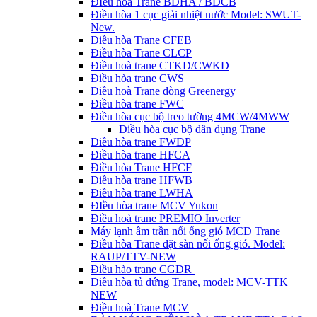
ĐIều hòa Trane BDHA / BDCB
Điều hòa 1 cục giải nhiệt nước Model: SWUT-
New.
Điều hòa Trane CFEB
Điều hòa Trane CLCP
Điều hoà trane CTKD/CWKD
Điều hòa trane CWS
Điều hoà Trane dòng Greenergy
Điều hòa trane FWC
Điều hòa cục bộ treo tường 4MCW/4MWW
Điều hòa cục bộ dân dụng Trane
Điều hòa trane FWDP
Điều hòa trane HFCA
Điều hòa Trane HFCF
Điều hòa trane HFWB
Điều hòa trane LWHA
ĐIều hòa trane MCV Yukon
Điều hoà trane PREMIO Inverter
Máy lạnh âm trần nối ống gió MCD Trane
Điều hòa Trane đặt sàn nối ống gió. Model:
RAUP/TTV-NEW
Điều hào trane CGDR
Điều hòa tủ đứng Trane, model: MCV-TTK
NEW
Điều hoà Trane MCV