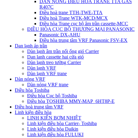
DÀN NÓNG ĐIỀU HÒA TRANE TTA GAS
R407C
Điều hoà trane TTH-TWE-TTA
Điều hoà Trane WTK-MCD/MCX
Điều hòa Trane cục bộ âm trần cassette-MCC
ĐIỀU HÒA CỤC BỘ THƯƠNG MẠI PANASONIC
Panasonic DX-AHU
Điều hòa trung tâm VRF Panasonic FSV-EX
Dan lạnh áp trần
Dàn lạnh âm trần nối ống gió Carrier
Dan lanh cassette hai cửa gió
Dàn lạnh treo tường Carrier
Dàn lạnh VRF
Dàn lạnh VRF trane
Dàn nóng VRF
Dàn nóng VRF trane
Điều hòa Toshiba
Điều hòa Cục bộ Toshiba
Điều hòa TOSHIBA MMY-MAP_6HT8P-E
Điều hoà trung tâm VRF
Linh kiện điều hòa
LINH KIỆN BƠM NHIỆT
Linh kiện điều hòa Carrier- Toshiba
Linh kiện điều hòa Daikin
Linh kiện điều hòa FULUKI