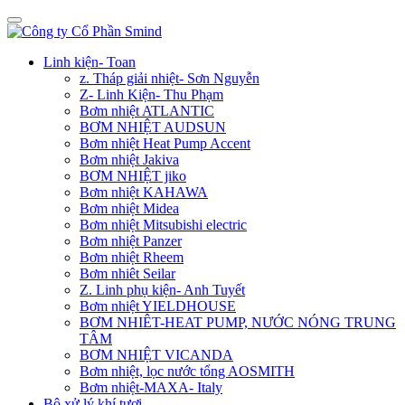
Linh kiện- Toan
z. Tháp giải nhiệt- Sơn Nguyễn
Z- Linh Kiện- Thu Phạm
Bơm nhiệt ATLANTIC
BƠM NHIỆT AUDSUN
Bơm nhiệt Heat Pump Accent
Bơm nhiệt Jakiva
BƠM NHIỆT jiko
Bơm nhiệt KAHAWA
Bơm nhiệt Midea
Bơm nhiệt Mitsubishi electric
Bơm nhiệt Panzer
Bơm nhiệt Rheem
Bơm nhiêt Seilar
Z. Linh phụ kiện- Anh Tuyết
Bơm nhiệt YIELDHOUSE
BƠM NHIÊT-HEAT PUMP, NƯỚC NÓNG TRUNG
TÂM
BƠM NHIỆT VICANDA
Bơm nhiệt, lọc nước tổng AOSMITH
Bơm nhiệt-MAXA- Italy
Bộ xử lý khí tươi