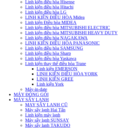
Linh kiện điều hòa Hisense
Linh kiện điều hòa Hitachi
Linh kiện điều hòa LG
LINH KIỆN ĐIỀU HÒA Midea
Linh kiện Điều hòa MIDEA
Linh kiện điều hòa MITSUBISHI ELECTRIC
Linh kiện điều hòa MITSUBISHI HEAVY DUTY
Linh kiện điều hòa NAGAKAWA
LINH KIỆN ĐIỀU HÒA PANASONIC
Linh kiện điều hòa SAMSUNG
Linh kiện điều hòa Sharp
Linh kiện điều hòa Yaskawa
Linh kiện thay thế điều hòa Trane
Linh kiện EMERSON
LINH KIỆN ĐIỀU HÒA YORK
LINH KIỆN GREE
Linh kiện York
Máy-in-date
MÁY ĐÓNG GÓI
MÁY SẤY LẠNH
MAY SÂY LANH CŨ
Máy sấy lạnh Hai Tấn
Linh kiện máy lạnh
Máy sấy lạnh SUNSAY
Máy sấy lanh TAKUDO