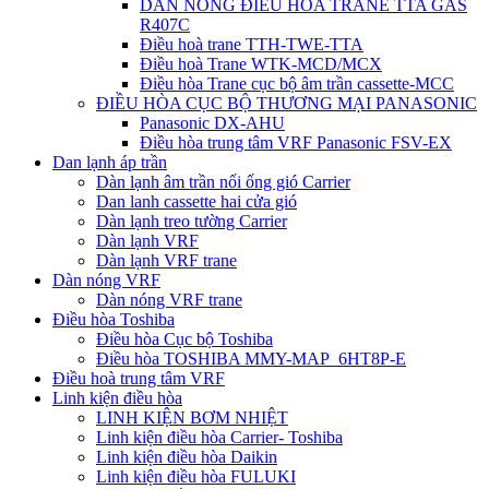
DÀN NÓNG ĐIỀU HÒA TRANE TTA GAS
R407C
Điều hoà trane TTH-TWE-TTA
Điều hoà Trane WTK-MCD/MCX
Điều hòa Trane cục bộ âm trần cassette-MCC
ĐIỀU HÒA CỤC BỘ THƯƠNG MẠI PANASONIC
Panasonic DX-AHU
Điều hòa trung tâm VRF Panasonic FSV-EX
Dan lạnh áp trần
Dàn lạnh âm trần nối ống gió Carrier
Dan lanh cassette hai cửa gió
Dàn lạnh treo tường Carrier
Dàn lạnh VRF
Dàn lạnh VRF trane
Dàn nóng VRF
Dàn nóng VRF trane
Điều hòa Toshiba
Điều hòa Cục bộ Toshiba
Điều hòa TOSHIBA MMY-MAP_6HT8P-E
Điều hoà trung tâm VRF
Linh kiện điều hòa
LINH KIỆN BƠM NHIỆT
Linh kiện điều hòa Carrier- Toshiba
Linh kiện điều hòa Daikin
Linh kiện điều hòa FULUKI