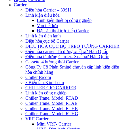
Carrier
Điều hòa Carrier – 39SH
Linh kiện điều hòa
Linh kiện thiết bị công nghiệp
Van tiết lưu
Đặt sàn thổi trực tiếp Carrier
Linh kiện điện lạnh
Điều hòa cục bộ Carrier
ĐIỀU HÒA CỤC BỘ TREO TƯỜNG CARRIER
Điều hòa carrier. Tủ đứng-xuất xứ Hàn Quốc
Điều hòa tủ đứng Carrier- Xuất xứ Hàn Quốc
Cassette 4 hướng thổi Carrier
Công Ty Cổ Phần Smind chuyên cấp linh kiện điều
hòa chính hãng
Chiller Ricom
z.Biến tần-Kim Loan
CHILLER GIÓ CARRIER
Linh kiện công nghiệp
Chiller Trane. Model: RTAD
Chiller Trane. Model: RTAE
Chiller Trane. Model: RTHE
Chiller Trane. Model: RTHG
VRF Carrier
Mini VRF- Carrier