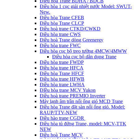
ĐIều hòa Trane BDHA / BDCB
Điều hòa 1 cục giải nhiệt nước Model: SWUT-
New.
Điều hòa Trane CFEB
Điều hòa Trane CLCP
Điều hoà trane CTKD/CWKD
Điều hòa trane CWS
Điều hoà Trane dòng Greenergy
Điều hòa trane FWC
Điều hòa cục bộ treo tường 4MCW/4MWW
Điều hòa cục bộ dân dụng Trane
Điều hòa trane FWDP
Điều hòa trane HFCA
Điều hòa Trane HFCF
Điều hòa trane HFWB
Điều hòa trane LWHA
ĐIều hòa trane MCV Yukon
Điều hoà trane PREMIO Inverter
Máy lạnh âm trần nối ống gió MCD Trane
Điều hòa Trane đặt sàn nối ống gió. Model:
RAUP/TTV-NEW
Điều hào trane CGDR
Điều hòa tủ đứng Trane, model: MCV-TTK
NEW
Điều hoà Trane MCV