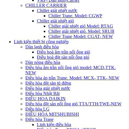
VRF- Dàn lạnh-Carrier
CHILLER CARRIER
Chiller giải nhiệt nước
Chiller Trane. Model: CGWP
Chiller giải nhiệt gió
Chiller giải nhiệt gió Model: RTAG
Chiller giải nhiệt gió. Model: SRUB
Chiller Trane Model: CGAT- NEW
Linh kiện thiết bị công nghiệp
Dàn lạnh điều hòa
Điều hoà âm trần nối ống gió
Điều hoà đặt sàn nối ống gió
Dàn nóng điều hòa
Điều hòa âm trần nối ống gió model: MCD-TTK.
NEW
Điều hòa áp trần Trane. Model: MCX- TTK- NEW
Điều hòa đặt sàn tủ đứng
Điều hòa giải nhiệt nước
Điều hòa Nhật Bãi
ĐIÊU HOA DAIKIN
Điều hòa đặt sàn nối ống gió TTA/TTH/TWE-NEW
Điều hòa LG
ĐIỀU HÒA MITSHUBISHI
Điều hòa Trane
Linh kiện điều hòa