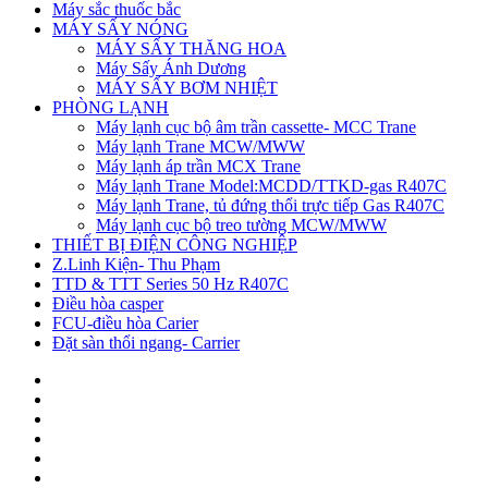
Máy sắc thuốc bắc
MÁY SẤY NÓNG
MÁY SẤY THĂNG HOA
Máy Sấy Ánh Dương
MÁY SẤY BƠM NHIỆT
PHÒNG LẠNH
Máy lạnh cục bộ âm trần cassette- MCC Trane
Máy lạnh Trane MCW/MWW
Máy lạnh áp trần MCX Trane
Máy lạnh Trane Model:MCDD/TTKD-gas R407C
Máy lạnh Trane, tủ đứng thổi trực tiếp Gas R407C
Máy lạnh cục bộ treo tường MCW/MWW
THIẾT BỊ ĐIỆN CÔNG NGHIỆP
Z.Linh Kiện- Thu Phạm
TTD & TTT Series 50 Hz R407C
Điều hòa casper
FCU-điều hòa Carier
Đặt sàn thổi ngang- Carrier