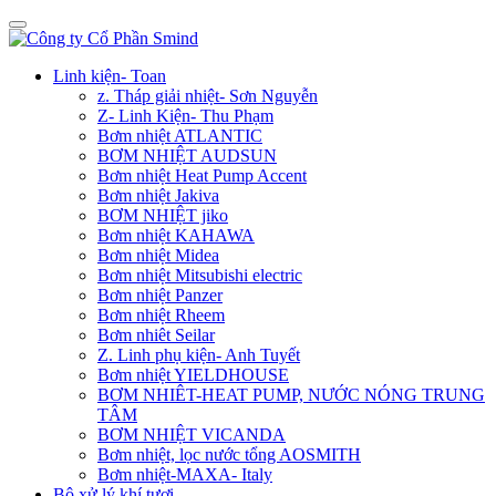
Linh kiện- Toan
z. Tháp giải nhiệt- Sơn Nguyễn
Z- Linh Kiện- Thu Phạm
Bơm nhiệt ATLANTIC
BƠM NHIỆT AUDSUN
Bơm nhiệt Heat Pump Accent
Bơm nhiệt Jakiva
BƠM NHIỆT jiko
Bơm nhiệt KAHAWA
Bơm nhiệt Midea
Bơm nhiệt Mitsubishi electric
Bơm nhiệt Panzer
Bơm nhiệt Rheem
Bơm nhiêt Seilar
Z. Linh phụ kiện- Anh Tuyết
Bơm nhiệt YIELDHOUSE
BƠM NHIÊT-HEAT PUMP, NƯỚC NÓNG TRUNG
TÂM
BƠM NHIỆT VICANDA
Bơm nhiệt, lọc nước tổng AOSMITH
Bơm nhiệt-MAXA- Italy
Bộ xử lý khí tươi