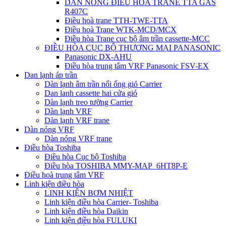
DÀN NÓNG ĐIỀU HÒA TRANE TTA GAS
R407C
Điều hoà trane TTH-TWE-TTA
Điều hoà Trane WTK-MCD/MCX
Điều hòa Trane cục bộ âm trần cassette-MCC
ĐIỀU HÒA CỤC BỘ THƯƠNG MẠI PANASONIC
Panasonic DX-AHU
Điều hòa trung tâm VRF Panasonic FSV-EX
Dan lạnh áp trần
Dàn lạnh âm trần nối ống gió Carrier
Dan lanh cassette hai cửa gió
Dàn lạnh treo tường Carrier
Dàn lạnh VRF
Dàn lạnh VRF trane
Dàn nóng VRF
Dàn nóng VRF trane
Điều hòa Toshiba
Điều hòa Cục bộ Toshiba
Điều hòa TOSHIBA MMY-MAP_6HT8P-E
Điều hoà trung tâm VRF
Linh kiện điều hòa
LINH KIỆN BƠM NHIỆT
Linh kiện điều hòa Carrier- Toshiba
Linh kiện điều hòa Daikin
Linh kiện điều hòa FULUKI