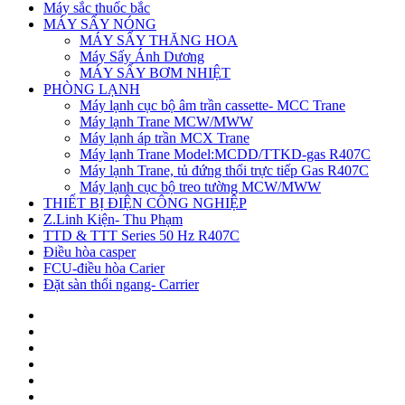
Máy sắc thuốc bắc
MÁY SẤY NÓNG
MÁY SẤY THĂNG HOA
Máy Sấy Ánh Dương
MÁY SẤY BƠM NHIỆT
PHÒNG LẠNH
Máy lạnh cục bộ âm trần cassette- MCC Trane
Máy lạnh Trane MCW/MWW
Máy lạnh áp trần MCX Trane
Máy lạnh Trane Model:MCDD/TTKD-gas R407C
Máy lạnh Trane, tủ đứng thổi trực tiếp Gas R407C
Máy lạnh cục bộ treo tường MCW/MWW
THIẾT BỊ ĐIỆN CÔNG NGHIỆP
Z.Linh Kiện- Thu Phạm
TTD & TTT Series 50 Hz R407C
Điều hòa casper
FCU-điều hòa Carier
Đặt sàn thổi ngang- Carrier