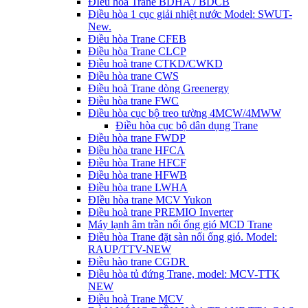
ĐIều hòa Trane BDHA / BDCB
Điều hòa 1 cục giải nhiệt nước Model: SWUT-
New.
Điều hòa Trane CFEB
Điều hòa Trane CLCP
Điều hoà trane CTKD/CWKD
Điều hòa trane CWS
Điều hoà Trane dòng Greenergy
Điều hòa trane FWC
Điều hòa cục bộ treo tường 4MCW/4MWW
Điều hòa cục bộ dân dụng Trane
Điều hòa trane FWDP
Điều hòa trane HFCA
Điều hòa Trane HFCF
Điều hòa trane HFWB
Điều hòa trane LWHA
ĐIều hòa trane MCV Yukon
Điều hoà trane PREMIO Inverter
Máy lạnh âm trần nối ống gió MCD Trane
Điều hòa Trane đặt sàn nối ống gió. Model:
RAUP/TTV-NEW
Điều hào trane CGDR
Điều hòa tủ đứng Trane, model: MCV-TTK
NEW
Điều hoà Trane MCV