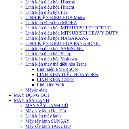
Linh kiện điều hòa Hisense
Linh kiện điều hòa Hitachi
Linh kiện điều hòa LG
LINH KIỆN ĐIỀU HÒA Midea
Linh kiện Điều hòa MIDEA
Linh kiện điều hòa MITSUBISHI ELECTRIC
Linh kiện điều hòa MITSUBISHI HEAVY DUTY
Linh kiện điều hòa NAGAKAWA
LINH KIỆN ĐIỀU HÒA PANASONIC
Linh kiện điều hòa SAMSUNG
Linh kiện điều hòa Sharp
Linh kiện điều hòa Yaskawa
Linh kiện thay thế điều hòa Trane
Linh kiện EMERSON
LINH KIỆN ĐIỀU HÒA YORK
LINH KIỆN GREE
Linh kiện York
Máy-in-date
MÁY ĐÓNG GÓI
MÁY SẤY LẠNH
MAY SÂY LANH CŨ
Máy sấy lạnh Hai Tấn
Linh kiện máy lạnh
Máy sấy lạnh SUNSAY
Máy sấy lanh TAKUDO