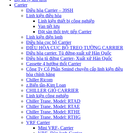
Carrier
Điều hòa Carrier – 39SH
Linh kiện điều hòa
Linh kiện thiết bị công nghiệp
Van tiết lưu
Đặt sàn thổi trực tiếp Carrier
Linh kiện điện lạnh
Điều hòa cục bộ Carrier
ĐIỀU HÒA CỤC BỘ TREO TƯỜNG CARRIER
Điều hòa carrier. Tủ đứng-xuất xứ Hàn Quốc
Điều hòa tủ đứng Carrier- Xuất xứ Hàn Quốc
Cassette 4 hướng thổi Carrier
Công Ty Cổ Phần Smind chuyên cấp linh kiện điều
hòa chính hãng
Chiller Ricom
z.Biến tần-Kim Loan
CHILLER GIÓ CARRIER
Linh kiện công nghiệp
Chiller Trane. Model: RTAD
Chiller Trane. Model: RTAE
Chiller Trane. Model: RTHE
Chiller Trane. Model: RTHG
VRF Carrier
Mini VRF- Carrier