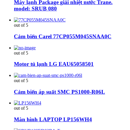
Máy lạnh Package giải nhiệt nước Trane.
model: SRUB 080
out of 5
Cảm biến Carel 77CP055M045SNAA0C
out of 5
Motor tủ lạnh LG EAU65058501
out of 5
Cảm biến áp suất SMC PS1000-R06L
out of 5
Màn hình LAPTOP LP156WH4