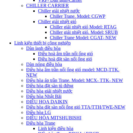
VRF- Dàn lạnh-Carrier
CHILLER CARRIER
Chiller giải nhiệt nước
Chiller Trane. Model: CGWP
Chiller giải nhiệt gió
Chiller giải nhiệt gió Model: RTAG
Chiller giải nhiệt gió. Model: SRUB
Chiller Trane Model: CGAT- NEW
Linh kiện thiết bị công nghiệp
Dàn lạnh điều hòa
Điều hoà âm trần nối ống gió
Điều hoà đặt sàn nối ống gió
Dàn nóng điều hòa
Điều hòa âm trần nối ống gió model: MCD-TTK.
NEW
Điều hòa áp trần Trane. Model: MCX- TTK- NEW
Điều hòa đặt sàn tủ đứng
Điều hòa giải nhiệt nước
Điều hòa Nhật Bãi
ĐIÊU HOA DAIKIN
Điều hòa đặt sàn nối ống gió TTA/TTH/TWE-NEW
Điều hòa LG
ĐIỀU HÒA MITSHUBISHI
Điều hòa Trane
Linh kiện điều hòa