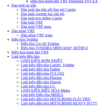
Điều hòa trung tâm VRF Panasonic FSV-EX
Dan lạnh áp trần
Dàn lạnh âm trần nối ống gió Carrier
Dan lanh cassette hai cửa gió
Dàn lạnh treo tường Carrier
Dàn lạnh VRF
Dàn lạnh VRF trane
Dàn nóng VRF
Dàn nóng VRF trane
Điều hòa Toshiba
Điều hòa Cục bộ Toshiba
Điều hòa TOSHIBA MMY-MAP_6HT8P-E
Điều hoà trung tâm VRF
Linh kiện điều hòa
LINH KIỆN BƠM NHIỆT
Linh kiện điều hòa Carrier- Toshiba
Linh kiện điều hòa Daikin
Linh kiện điều hòa FULUKI
Linh kiện điều hòa Hisense
Linh kiện điều hòa Hitachi
Linh kiện điều hòa LG
LINH KIỆN ĐIỀU HÒA Midea
Linh kiện Điều hòa MIDEA
Linh kiện điều hòa MITSUBISHI ELECTRIC
Linh kiện điều hòa MITSUBISHI HEAVY DUTY