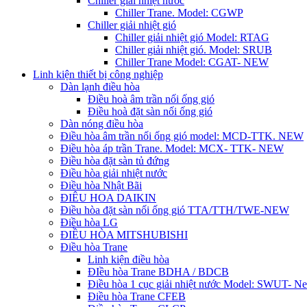
Chiller giải nhiệt nước
Chiller Trane. Model: CGWP
Chiller giải nhiệt gió
Chiller giải nhiệt gió Model: RTAG
Chiller giải nhiệt gió. Model: SRUB
Chiller Trane Model: CGAT- NEW
Linh kiện thiết bị công nghiệp
Dàn lạnh điều hòa
Điều hoà âm trần nối ống gió
Điều hoà đặt sàn nối ống gió
Dàn nóng điều hòa
Điều hòa âm trần nối ống gió model: MCD-TTK. NEW
Điều hòa áp trần Trane. Model: MCX- TTK- NEW
Điều hòa đặt sàn tủ đứng
Điều hòa giải nhiệt nước
Điều hòa Nhật Bãi
ĐIÊU HOA DAIKIN
Điều hòa đặt sàn nối ống gió TTA/TTH/TWE-NEW
Điều hòa LG
ĐIỀU HÒA MITSHUBISHI
Điều hòa Trane
Linh kiện điều hòa
ĐIều hòa Trane BDHA / BDCB
Điều hòa 1 cục giải nhiệt nước Model: SWUT- N
Điều hòa Trane CFEB