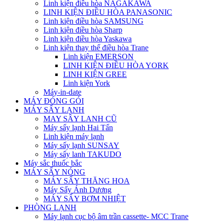
Linh kiện điều hòa NAGAKAWA
LINH KIỆN ĐIỀU HÒA PANASONIC
Linh kiện điều hòa SAMSUNG
Linh kiện điều hòa Sharp
Linh kiện điều hòa Yaskawa
Linh kiện thay thế điều hòa Trane
Linh kiện EMERSON
LINH KIỆN ĐIỀU HÒA YORK
LINH KIỆN GREE
Linh kiện York
Máy-in-date
MÁY ĐÓNG GÓI
MÁY SẤY LẠNH
MAY SÂY LANH CŨ
Máy sấy lạnh Hai Tấn
Linh kiện máy lạnh
Máy sấy lạnh SUNSAY
Máy sấy lanh TAKUDO
Máy sắc thuốc bắc
MÁY SẤY NÓNG
MÁY SẤY THĂNG HOA
Máy Sấy Ánh Dương
MÁY SẤY BƠM NHIỆT
PHÒNG LẠNH
Máy lạnh cục bộ âm trần cassette- MCC Trane