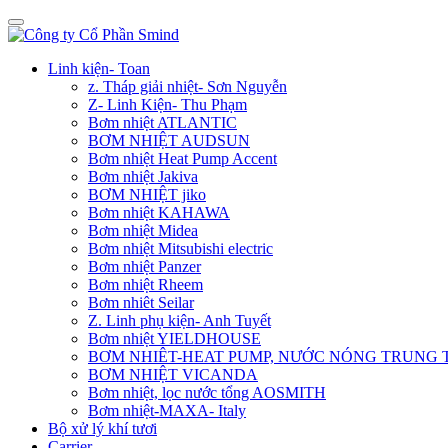
Linh kiện- Toan
z. Tháp giải nhiệt- Sơn Nguyễn
Z- Linh Kiện- Thu Phạm
Bơm nhiệt ATLANTIC
BƠM NHIỆT AUDSUN
Bơm nhiệt Heat Pump Accent
Bơm nhiệt Jakiva
BƠM NHIỆT jiko
Bơm nhiệt KAHAWA
Bơm nhiệt Midea
Bơm nhiệt Mitsubishi electric
Bơm nhiệt Panzer
Bơm nhiệt Rheem
Bơm nhiêt Seilar
Z. Linh phụ kiện- Anh Tuyết
Bơm nhiệt YIELDHOUSE
BƠM NHIÊT-HEAT PUMP, NƯỚC NÓNG TRUNG
BƠM NHIỆT VICANDA
Bơm nhiệt, lọc nước tổng AOSMITH
Bơm nhiệt-MAXA- Italy
Bộ xử lý khí tươi
Carrier