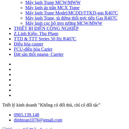
Máy lạnh Trane MCW/MWW
Máy lạnh áp trần MCX Trane
Máy lạnh Trane Model:MCDD/TTKD-gas R407C
Máy lạnh Trane, tủ đứng thổi trực tiếp Gas R407C
Máy lạnh cục bộ treo tường MCW/MWW
THIẾT BỊ ĐIỆN CÔNG NGHIỆP
Z.Linh Kiện- Thu Phạm
TTD & TTT Series 50 Hz R407C
Điều hòa casper
FCU-điều hòa Carier
Đặt sàn thổi ngang- Carrier
Triết lý kinh doanh "Không có đối thủ, chỉ có đối tác"
0965.139.148
dinhtoan1076@gmail.com