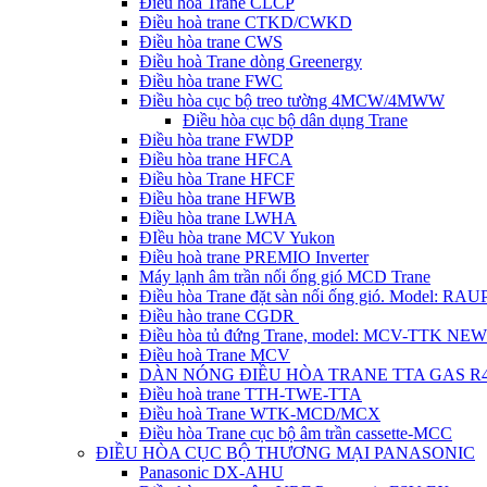
Điều hòa Trane CLCP
Điều hoà trane CTKD/CWKD
Điều hòa trane CWS
Điều hoà Trane dòng Greenergy
Điều hòa trane FWC
Điều hòa cục bộ treo tường 4MCW/4MWW
Điều hòa cục bộ dân dụng Trane
Điều hòa trane FWDP
Điều hòa trane HFCA
Điều hòa Trane HFCF
Điều hòa trane HFWB
Điều hòa trane LWHA
ĐIều hòa trane MCV Yukon
Điều hoà trane PREMIO Inverter
Máy lạnh âm trần nối ống gió MCD Trane
Điều hòa Trane đặt sàn nối ống gió. Model: R
Điều hào trane CGDR
Điều hòa tủ đứng Trane, model: MCV-TTK NEW
Điều hoà Trane MCV
DÀN NÓNG ĐIỀU HÒA TRANE TTA GAS R
Điều hoà trane TTH-TWE-TTA
Điều hoà Trane WTK-MCD/MCX
Điều hòa Trane cục bộ âm trần cassette-MCC
ĐIỀU HÒA CỤC BỘ THƯƠNG MẠI PANASONIC
Panasonic DX-AHU