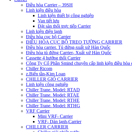
Điều hòa Carrier – 39SH
Linh kiện điều hòa
Linh kiện thiết bị công nghiệp
Van tiết lưu
Đặt sàn thổi trực tiếp Carrier
Linh kiện điện lạnh
Điều hòa cục bộ Carrier
ĐIỀU HÒA CỤC BỘ TREO TƯỜNG CARRIER
Điều hòa carrier. Tủ đứng-xuất xứ Hàn Quốc
Điều hòa tủ đứng Carrier- Xuất xứ Hàn Quốc
Cassette 4 hướng thổi Carrier
Công Ty Cổ Phần Smind chuyên cấp linh kiện điều hòa 
Chiller Ricom
z.Biến tần-Kim Loan
CHILLER GIÓ CARRIER
Linh kiện công nghiệp
Chiller Trane. Model: RTAD
Chiller Trane. Model: RTAE
Chiller Trane. Model: RTHE
Chiller Trane. Model: RTHG
VRF Carrier
Mini VRF- Carrier
VRF- Dàn lạnh-Carrier
CHILLER CARRIER