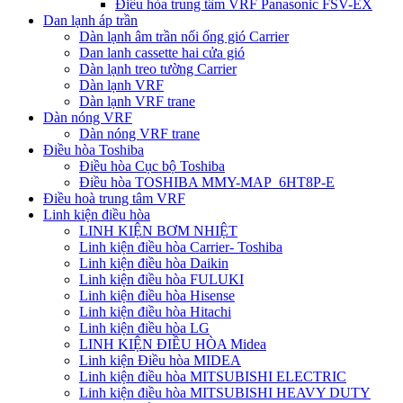
Điều hòa trung tâm VRF Panasonic FSV-EX
Dan lạnh áp trần
Dàn lạnh âm trần nối ống gió Carrier
Dan lanh cassette hai cửa gió
Dàn lạnh treo tường Carrier
Dàn lạnh VRF
Dàn lạnh VRF trane
Dàn nóng VRF
Dàn nóng VRF trane
Điều hòa Toshiba
Điều hòa Cục bộ Toshiba
Điều hòa TOSHIBA MMY-MAP_6HT8P-E
Điều hoà trung tâm VRF
Linh kiện điều hòa
LINH KIỆN BƠM NHIỆT
Linh kiện điều hòa Carrier- Toshiba
Linh kiện điều hòa Daikin
Linh kiện điều hòa FULUKI
Linh kiện điều hòa Hisense
Linh kiện điều hòa Hitachi
Linh kiện điều hòa LG
LINH KIỆN ĐIỀU HÒA Midea
Linh kiện Điều hòa MIDEA
Linh kiện điều hòa MITSUBISHI ELECTRIC
Linh kiện điều hòa MITSUBISHI HEAVY DUTY