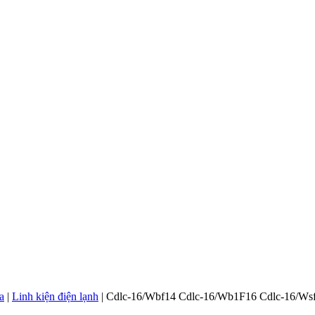
a
|
Linh kiện điện lạnh
|
Cdlc-16/Wbf14 Cdlc-16/Wb1F16 Cdlc-16/Wsf