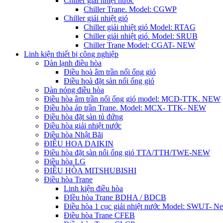
Chiller giải nhiệt nước
Chiller Trane. Model: CGWP
Chiller giải nhiệt gió
Chiller giải nhiệt gió Model: RTAG
Chiller giải nhiệt gió. Model: SRUB
Chiller Trane Model: CGAT- NEW
Linh kiện thiết bị công nghiệp
Dàn lạnh điều hòa
Điều hoà âm trần nối ống gió
Điều hoà đặt sàn nối ống gió
Dàn nóng điều hòa
Điều hòa âm trần nối ống gió model: MCD-TTK. NEW
Điều hòa áp trần Trane. Model: MCX- TTK- NEW
Điều hòa đặt sàn tủ đứng
Điều hòa giải nhiệt nước
Điều hòa Nhật Bãi
ĐIÊU HOA DAIKIN
Điều hòa đặt sàn nối ống gió TTA/TTH/TWE-NEW
Điều hòa LG
ĐIỀU HÒA MITSHUBISHI
Điều hòa Trane
Linh kiện điều hòa
ĐIều hòa Trane BDHA / BDCB
Điều hòa 1 cục giải nhiệt nước Model: SWUT- N
Điều hòa Trane CFEB