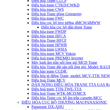
Điều hòa Trane CLCP
Điều hoà trane CTKD/CWKD
Điều hòa trane CWS
Điều hoà Trane dòng Greenergy
Điều hòa trane FWC
Điều hòa cục bộ treo tường 4MCW/4MWW
Điều hòa cục bộ dân dụng Trane
Điều hòa trane FWDP
Điều hòa trane HFCA
Điều hòa Trane HFCF
Điều hòa trane HFWB
Điều hòa trane LWHA
ĐIều hòa trane MCV Yukon
Điều hoà trane PREMIO Inverter
Máy lạnh âm trần nối ống gió MCD Trane
Điều hòa Trane đặt sàn nối ống gió. Model: R
Điều hào trane CGDR
Điều hòa tủ đứng Trane, model: MCV-TTK NEW
Điều hoà Trane MCV
DÀN NÓNG ĐIỀU HÒA TRANE TTA GAS R
Điều hoà trane TTH-TWE-TTA
Điều hoà Trane WTK-MCD/MCX
Điều hòa Trane cục bộ âm trần cassette-MCC
ĐIỀU HÒA CỤC BỘ THƯƠNG MẠI PANASONIC
Panasonic DX-AHU