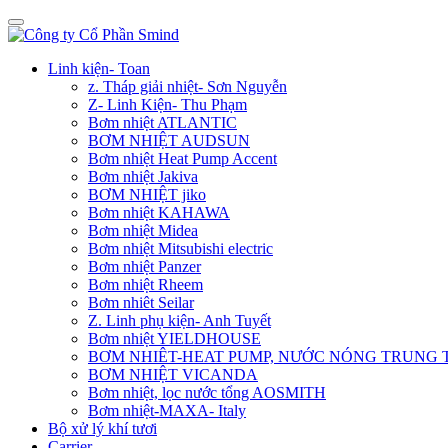
Linh kiện- Toan
z. Tháp giải nhiệt- Sơn Nguyễn
Z- Linh Kiện- Thu Phạm
Bơm nhiệt ATLANTIC
BƠM NHIỆT AUDSUN
Bơm nhiệt Heat Pump Accent
Bơm nhiệt Jakiva
BƠM NHIỆT jiko
Bơm nhiệt KAHAWA
Bơm nhiệt Midea
Bơm nhiệt Mitsubishi electric
Bơm nhiệt Panzer
Bơm nhiệt Rheem
Bơm nhiêt Seilar
Z. Linh phụ kiện- Anh Tuyết
Bơm nhiệt YIELDHOUSE
BƠM NHIÊT-HEAT PUMP, NƯỚC NÓNG TRUNG
BƠM NHIỆT VICANDA
Bơm nhiệt, lọc nước tổng AOSMITH
Bơm nhiệt-MAXA- Italy
Bộ xử lý khí tươi
Carrier