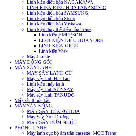
Linh kiện điều hòa NAGAKAWA
LINH KIỆN ĐIỀU HÒA PANASONIC
Linh kiện điều hòa SAMSUNG
Linh kiện điều hòa Sharp
Linh kiện điều hòa Yaskawa
Linh kiện thay thế điều hòa Trane
Linh kiện EMERSON
LINH KIỆN ĐIỀU HÒA YORK
LINH KIỆN GREE
Linh kiện York
Máy-in-date
MÁY ĐÓNG GÓI
MÁY SẤY LẠNH
MAY SÂY LANH CŨ
Máy sấy lạnh Hai Tấn
Linh kiện máy lạnh
Máy sấy lạnh SUNSAY
Máy sấy lanh TAKUDO
Máy sắc thuốc bắc
MÁY SẤY NÓNG
MÁY SẤY THĂNG HOA
Máy Sấy Ánh Dương
MÁY SẤY BƠM NHIỆT
PHÒNG LẠNH
Máy lạnh cục bộ âm trần cassette- MCC Trane