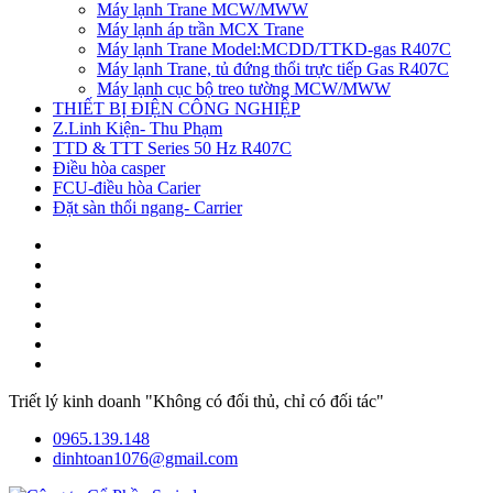
Máy lạnh Trane MCW/MWW
Máy lạnh áp trần MCX Trane
Máy lạnh Trane Model:MCDD/TTKD-gas R407C
Máy lạnh Trane, tủ đứng thổi trực tiếp Gas R407C
Máy lạnh cục bộ treo tường MCW/MWW
THIẾT BỊ ĐIỆN CÔNG NGHIỆP
Z.Linh Kiện- Thu Phạm
TTD & TTT Series 50 Hz R407C
Điều hòa casper
FCU-điều hòa Carier
Đặt sàn thổi ngang- Carrier
Triết lý kinh doanh "Không có đối thủ, chỉ có đối tác"
0965.139.148
dinhtoan1076@gmail.com