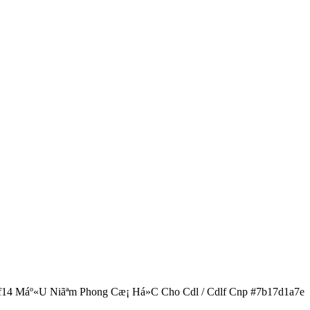
14 Máº«U Niãªm Phong Cæ¡ Há»C Cho Cdl / Cdlf Cnp #7b17d1a7e