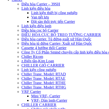
Điều hòa Carrier – 39SH
Linh kiện điều hòa
Linh kiện thiết bị công nghiệp
Van tiết lưu
Đặt sàn thổi trực tiếp Carrier
Linh kiện điện lạnh
Điều hòa cục bộ Carrier
ĐIỀU HÒA CỤC BỘ TREO TƯỜNG CARRIER
Điều hòa carrier. Tủ đứng-xuất xứ Hàn Quốc
Điều hòa tủ đứng Carrier- Xuất xứ Hàn Quốc
Cassette 4 hướng thổi Carrier
Công Ty Cổ Phần Smind chuyên cấp linh kiện điều hòa 
Chiller Ricom
z.Biến tần-Kim Loan
CHILLER GIÓ CARRIER
Linh kiện công nghiệp
Chiller Trane. Model: RTAD
Chiller Trane. Model: RTAE
Chiller Trane. Model: RTHE
Chiller Trane. Model: RTHG
VRF Carrier
Mini VRF- Carrier
VRF- Dàn lạnh-Carrier
CHILLER CARRIER