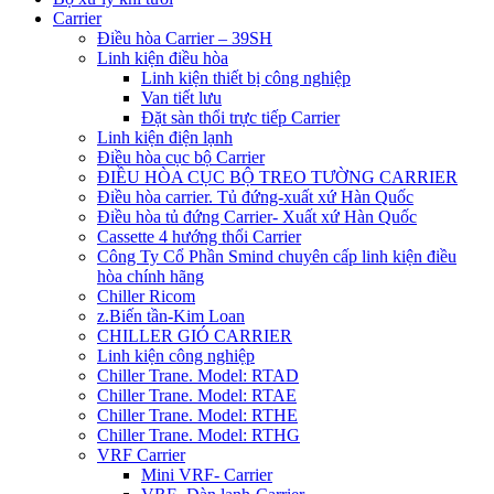
Carrier
Điều hòa Carrier – 39SH
Linh kiện điều hòa
Linh kiện thiết bị công nghiệp
Van tiết lưu
Đặt sàn thổi trực tiếp Carrier
Linh kiện điện lạnh
Điều hòa cục bộ Carrier
ĐIỀU HÒA CỤC BỘ TREO TƯỜNG CARRIER
Điều hòa carrier. Tủ đứng-xuất xứ Hàn Quốc
Điều hòa tủ đứng Carrier- Xuất xứ Hàn Quốc
Cassette 4 hướng thổi Carrier
Công Ty Cổ Phần Smind chuyên cấp linh kiện điều
hòa chính hãng
Chiller Ricom
z.Biến tần-Kim Loan
CHILLER GIÓ CARRIER
Linh kiện công nghiệp
Chiller Trane. Model: RTAD
Chiller Trane. Model: RTAE
Chiller Trane. Model: RTHE
Chiller Trane. Model: RTHG
VRF Carrier
Mini VRF- Carrier