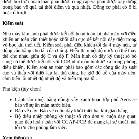
được bôi trơn hoàn toàn phải được cung cấp và phải được xây dựng
trong bảo vệ quá tải thời điểm và quá nhiệt. Động cơ phải có ổ bi
hoặc ổ trượt
Kiểm soát
Nhà máy làm lạnh phải được kết nối hoàn toàn tại nhà máy với điều
khiển an toàn cần thiết hoặc khối đầu cực để kết nối dây điện trong
vỏ bọc kín thời tiết. Kiểm soát phải điều khiển tối đa 4 máy nén, tự
động cân bằng cho tải của chúng. Hiển thị nhiệt độ nước có thể thay
thế cho nhau giữa độ C và độ F. Màn hình có dây kỹ thuật số bổ
sung có thể được kết nối với PCB như màn hình từ xa trong phòng
điều khiển. Kiểm soát an toàn phải bao gồm các công tắc áp suất
cao và thấp với thiết lập lại thủ công, hẹ giờ đỗ trễ của máy nén,
cảm biến lỗi nhiệt độ nhiệt độ và hiển thị mã lỗi.
Phụ kiện (tùy chọn)
Cánh tản nhiệt bằng đồng/ vây xanh hoặc lớp phủ Aeris sẽ
bảo vệ sự ăn màn nước biển.
Bảo vệ dây: Bảo vệ cuộn dây khỏi thiệt hại khi giao hàng
Bộ điều nhiệt phòng kỹ thuật số cho đơn vị cuộn day quạt:
giao tiếp hoàn toàn với CGAP-PCB để mang lại sự thoải mái
tối ưu cho phòng làm việc.
Xem thêm>>>