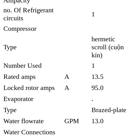
Ampacity
no. Of Refrigerant
1
circuits
Compressor
hermetic
Type
scroll (cuộn
kín)
Number Used
1
Rated amps
A
13.5
Locked rotor amps
A
95.0
Evaporator
.
Type
Brazed-plate
Water flowrate
GPM
13.0
Water Connections