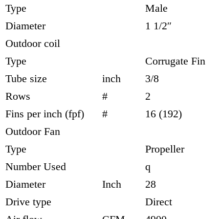
Type
Male
Diameter
1 1/2″
Outdoor coil
Type
Corrugate Fin
Tube size
inch
3/8
Rows
#
2
Fins per inch (fpf)
#
16 (192)
Outdoor Fan
Type
Propeller
Number Used
q
Diameter
Inch
28
Drive type
Direct