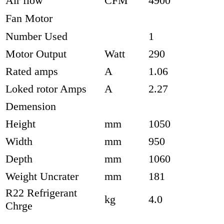
Air flow
CFM
4900
Fan Motor
Number Used
1
Motor Output
Watt
290
Rated amps
A
1.06
Loked rotor Amps
A
2.27
Demension
Height
mm
1050
Width
mm
950
Depth
mm
1060
Weight Uncrater
mm
181
R22 Refrigerant
kg
4.0
Chrge