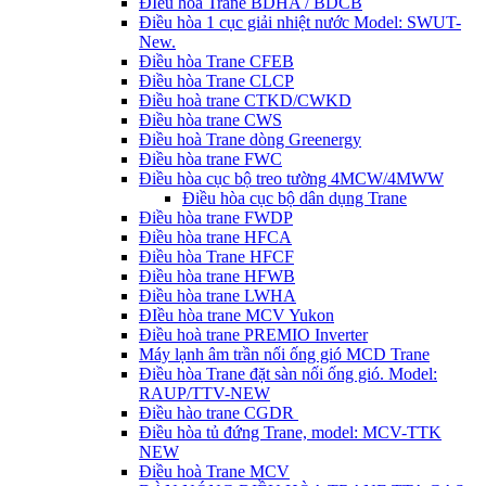
ĐIều hòa Trane BDHA / BDCB
Điều hòa 1 cục giải nhiệt nước Model: SWUT-
New.
Điều hòa Trane CFEB
Điều hòa Trane CLCP
Điều hoà trane CTKD/CWKD
Điều hòa trane CWS
Điều hoà Trane dòng Greenergy
Điều hòa trane FWC
Điều hòa cục bộ treo tường 4MCW/4MWW
Điều hòa cục bộ dân dụng Trane
Điều hòa trane FWDP
Điều hòa trane HFCA
Điều hòa Trane HFCF
Điều hòa trane HFWB
Điều hòa trane LWHA
ĐIều hòa trane MCV Yukon
Điều hoà trane PREMIO Inverter
Máy lạnh âm trần nối ống gió MCD Trane
Điều hòa Trane đặt sàn nối ống gió. Model:
RAUP/TTV-NEW
Điều hào trane CGDR
Điều hòa tủ đứng Trane, model: MCV-TTK
NEW
Điều hoà Trane MCV