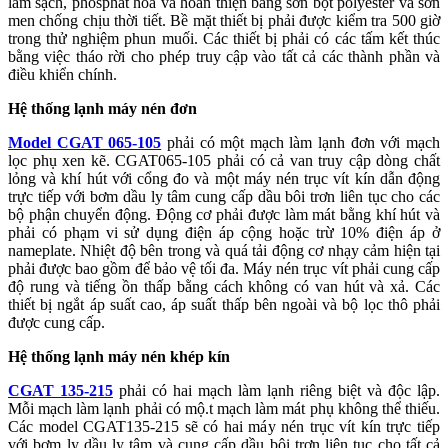
làm sạch, phosphat hóa và hoàn thiện bằng sơn bột polyester và sơn
men chống chịu thời tiết. Bề mặt thiết bị phải được kiểm tra 500 giờ
trong thử nghiệm phun muối. Các thiết bị phải có các tấm kết thúc
bằng việc tháo rời cho phép truy cập vào tất cả các thành phần và
điều khiển chính.
Hệ thống lạnh máy nén đơn
Model CGAT 065-105
phải có một mạch làm lạnh đơn với mạch
lọc phụ xen kẽ. CGAT065-105 phải có cả van truy cập dòng chất
lỏng và khí hút với cổng đo và một máy nén trục vít kín dẫn động
trực tiếp với bơm dầu ly tâm cung cấp dầu bôi trơn liên tục cho các
bộ phận chuyển động. Động cơ phải được làm mát bằng khí hút và
phải có phạm vi sử dụng điện áp cộng hoặc trừ 10% điện áp ở
nameplate. Nhiệt độ bên trong và quá tải động cơ nhạy cảm hiện tại
phải được bao gồm để bảo vệ tối đa. Máy nén trục vít phải cung cấp
độ rung và tiếng ồn thấp bằng cách không có van hút và xả. Các
thiết bị ngắt áp suất cao, áp suất thấp bên ngoài và bộ lọc thô phải
được cung cấp.
Hệ thống lạnh máy nén khép kín
CGAT 135-215
phải có hai mạch làm lạnh riêng biệt và độc lập.
Mỗi mạch làm lạnh phải có mộ.t mạch làm mát phụ không thể thiếu.
Các model CGAT135-215 sẽ có hai máy nén trục vít kín trực tiếp
với bơm ly dầu ly tâm và cung cấp dầu bôi trơn liên tục cho tất cả