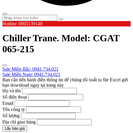
Hotline: 0965139148
Chiller Trane. Model: CGAT
065-215
Sale Miền Bắc: 0941.734.021
Sale Miền Nam: 0941.734.021
Bạn cần tiến hành điền thông tin để chúng tôi xuất ra file Excel gửi
bạn download ngay tại trang này
Họ và tên
Số điện thoại
Email
Tên công ty
Số lượng
Địa chỉ giao hàng