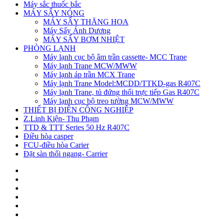
Máy sắc thuốc bắc
MÁY SẤY NÓNG
MÁY SẤY THĂNG HOA
Máy Sấy Ánh Dương
MÁY SẤY BƠM NHIỆT
PHÒNG LẠNH
Máy lạnh cục bộ âm trần cassette- MCC Trane
Máy lạnh Trane MCW/MWW
Máy lạnh áp trần MCX Trane
Máy lạnh Trane Model:MCDD/TTKD-gas R407C
Máy lạnh Trane, tủ đứng thổi trực tiếp Gas R407C
Máy lạnh cục bộ treo tường MCW/MWW
THIẾT BỊ ĐIỆN CÔNG NGHIỆP
Z.Linh Kiện- Thu Phạm
TTD & TTT Series 50 Hz R407C
Điều hòa casper
FCU-điều hòa Carier
Đặt sàn thổi ngang- Carrier