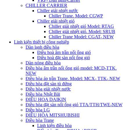
VRF- Dàn lạnh-Carrier
CHILLER CARRIER
Chiller giải nhiệt nước
Chiller Trane. Model: CGWP
Chiller giải nhiệt gió
Chiller giải nhiệt gió Model: RTAG
Chiller giải nhiệt gió. Model: SRUB
Chiller Trane Model: CGAT- NEW
Linh kiện thiết bị công nghiệp
Dàn lạnh điều hòa
Điều hoà âm trần nối ống gió
Điều hoà đặt sàn nối ống gió
Dàn nóng điều hòa
Điều hòa âm trần nối ống gió model: MCD-TTK.
NEW
Điều hòa áp trần Trane. Model: MCX- TTK- NEW
Điều hòa đặt sàn tủ đứng
Điều hòa giải nhiệt nước
Điều hòa Nhật Bãi
ĐIÊU HOA DAIKIN
Điều hòa đặt sàn nối ống gió TTA/TTH/TWE-NEW
Điều hòa LG
ĐIỀU HÒA MITSHUBISHI
Điều hòa Trane
Linh kiện điều hòa