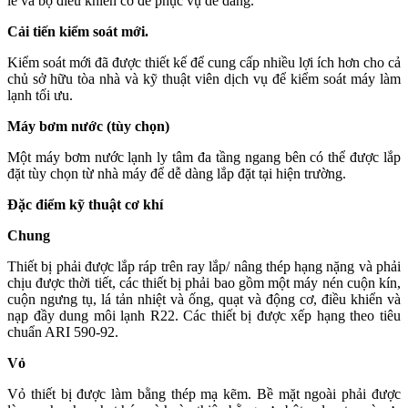
lề và bộ điều khiển cơ để phục vụ dễ dàng.
Cải tiến kiểm soát mới.
Kiểm soát mới đã được thiết kế để cung cấp nhiều lợi ích hơn cho cả
chủ sở hữu tòa nhà và kỹ thuật viên dịch vụ để kiểm soát máy làm
lạnh tối ưu.
Máy bơm nước (tùy chọn)
Một máy bơm nước lạnh ly tâm đa tầng ngang bên có thể được lắp
đặt tùy chọn từ nhà máy để dễ dàng lắp đặt tại hiện trường.
Đặc điểm kỹ thuật cơ khí
Chung
Thiết bị phải được lắp ráp trên ray lắp/ nâng thép hạng nặng và phải
chịu được thời tiết, các thiết bị phải bao gồm một máy nén cuộn kín,
cuộn ngưng tụ, lá tản nhiệt và ống, quạt và động cơ, điều khiển và
nạp đầy dung môi lạnh R22. Các thiết bị được xếp hạng theo tiêu
chuẩn ARI 590-92.
Vỏ
Vỏ thiết bị được làm bằng thép mạ kẽm. Bề mặt ngoài phải được