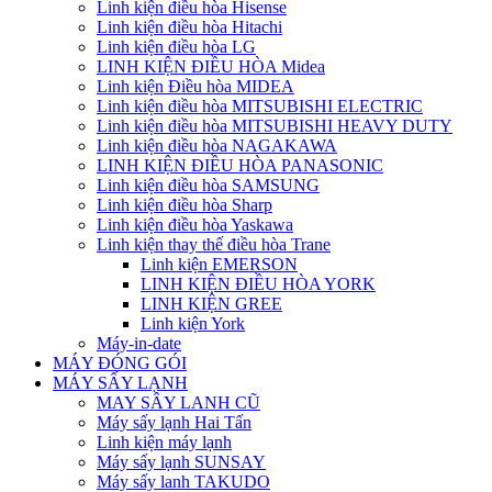
Linh kiện điều hòa Hisense
Linh kiện điều hòa Hitachi
Linh kiện điều hòa LG
LINH KIỆN ĐIỀU HÒA Midea
Linh kiện Điều hòa MIDEA
Linh kiện điều hòa MITSUBISHI ELECTRIC
Linh kiện điều hòa MITSUBISHI HEAVY DUTY
Linh kiện điều hòa NAGAKAWA
LINH KIỆN ĐIỀU HÒA PANASONIC
Linh kiện điều hòa SAMSUNG
Linh kiện điều hòa Sharp
Linh kiện điều hòa Yaskawa
Linh kiện thay thế điều hòa Trane
Linh kiện EMERSON
LINH KIỆN ĐIỀU HÒA YORK
LINH KIỆN GREE
Linh kiện York
Máy-in-date
MÁY ĐÓNG GÓI
MÁY SẤY LẠNH
MAY SÂY LANH CŨ
Máy sấy lạnh Hai Tấn
Linh kiện máy lạnh
Máy sấy lạnh SUNSAY
Máy sấy lanh TAKUDO