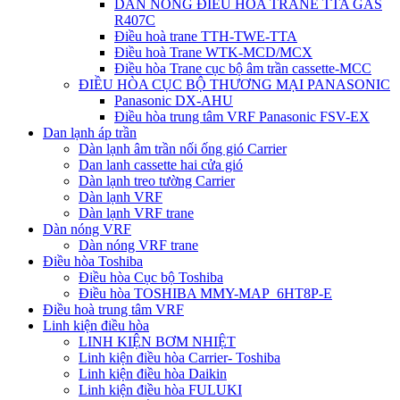
DÀN NÓNG ĐIỀU HÒA TRANE TTA GAS
R407C
Điều hoà trane TTH-TWE-TTA
Điều hoà Trane WTK-MCD/MCX
Điều hòa Trane cục bộ âm trần cassette-MCC
ĐIỀU HÒA CỤC BỘ THƯƠNG MẠI PANASONIC
Panasonic DX-AHU
Điều hòa trung tâm VRF Panasonic FSV-EX
Dan lạnh áp trần
Dàn lạnh âm trần nối ống gió Carrier
Dan lanh cassette hai cửa gió
Dàn lạnh treo tường Carrier
Dàn lạnh VRF
Dàn lạnh VRF trane
Dàn nóng VRF
Dàn nóng VRF trane
Điều hòa Toshiba
Điều hòa Cục bộ Toshiba
Điều hòa TOSHIBA MMY-MAP_6HT8P-E
Điều hoà trung tâm VRF
Linh kiện điều hòa
LINH KIỆN BƠM NHIỆT
Linh kiện điều hòa Carrier- Toshiba
Linh kiện điều hòa Daikin
Linh kiện điều hòa FULUKI