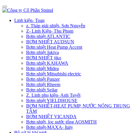
Linh kiện- Toan
z. Tháp giải nhiệt- Sơn Nguyễn
Z- Linh Kiện- Thu Phạm
Bơm nhiệt ATLANTIC
BƠM NHIỆT AUDSUN
Bơm nhiệt Heat Pump Accent
Bơm nhiệt Jakiva
BƠM NHIỆT jiko
Bơm nhiệt KAHAWA
Bơm nhiệt Midea
Bơm nhiệt Mitsubishi electric
Bơm nhiệt Panzer
Bơm nhiệt Rheem
Bơm nhiêt Seilar
Z. Linh phụ kiện- Anh Tuyết
Bơm nhiệt YIELDHOUSE
BƠM NHIÊT-HEAT PUMP, NƯỚC NÓNG TRUNG
TÂM
BƠM NHIỆT VICANDA
Bơm nhiệt, lọc nước tổng AOSMITH
Bơm nhiệt-MAXA- Italy
Bộ xử lý khí tươi