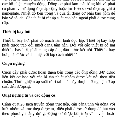
các bộ phận chuyển động. Động cơ phải làm mát bằng khí và phải
có phạm vi sử dụng điện áp cộng hoặc trừ 10% so với điện áp ghi ở
nameplate. Nhiệt độ bên trong và quá tải động cơ phải bao gồm để
bảo vệ tối đa. Các thiết bị cắt áp suất cao bên ngoài phải được cung
cấp.
Thiết bị bay hơi
Thiết bị bay hơi phải có mạch làm lạnh độc lập. Thiết bị bay hơp
phải được trao đổi nhiệt dạng tấm hàn. Đối với các thiết bị có hai
thiết bị bay hơi, phải cung cấp ống dẫn nước kết nối. Thiết bị bay
hơi phải được cách nhiệt với lớp cách nhiệt 1′
Cuộn ngưng
Cuộn dây phải được hoàn thiện bên trong các ống đồng 3/8′ được
liên kết cơ học với các lá tản nhiệt nhôm được kết nối theo tiêu
chuẩn. Thử nghiệm áp suất rò rỉ tại nhà máy được thử nghiệm ở áp
suất đến 375psig.
Quạt ngưng tụ và các động cơ.
Cánh quạt 28 inch truyền động trực tiếp, cân bằng tĩnh và động với
lưới nhôm và trục thép được mạ điện phải được sử dụng để hút vào
theo phương thẳng đứng. Động cơ được bôi trơn vĩnh viễn hoặc