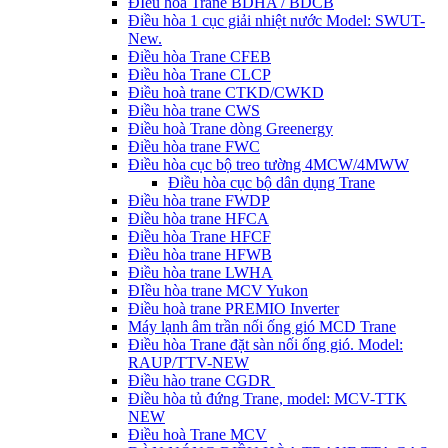
ĐIều hòa Trane BDHA / BDCB
Điều hòa 1 cục giải nhiệt nước Model: SWUT-
New.
Điều hòa Trane CFEB
Điều hòa Trane CLCP
Điều hoà trane CTKD/CWKD
Điều hòa trane CWS
Điều hoà Trane dòng Greenergy
Điều hòa trane FWC
Điều hòa cục bộ treo tường 4MCW/4MWW
Điều hòa cục bộ dân dụng Trane
Điều hòa trane FWDP
Điều hòa trane HFCA
Điều hòa Trane HFCF
Điều hòa trane HFWB
Điều hòa trane LWHA
ĐIều hòa trane MCV Yukon
Điều hoà trane PREMIO Inverter
Máy lạnh âm trần nối ống gió MCD Trane
Điều hòa Trane đặt sàn nối ống gió. Model:
RAUP/TTV-NEW
Điều hào trane CGDR
Điều hòa tủ đứng Trane, model: MCV-TTK
NEW
Điều hoà Trane MCV