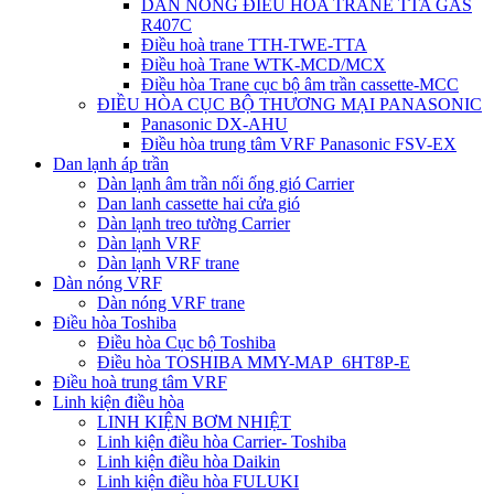
DÀN NÓNG ĐIỀU HÒA TRANE TTA GAS
R407C
Điều hoà trane TTH-TWE-TTA
Điều hoà Trane WTK-MCD/MCX
Điều hòa Trane cục bộ âm trần cassette-MCC
ĐIỀU HÒA CỤC BỘ THƯƠNG MẠI PANASONIC
Panasonic DX-AHU
Điều hòa trung tâm VRF Panasonic FSV-EX
Dan lạnh áp trần
Dàn lạnh âm trần nối ống gió Carrier
Dan lanh cassette hai cửa gió
Dàn lạnh treo tường Carrier
Dàn lạnh VRF
Dàn lạnh VRF trane
Dàn nóng VRF
Dàn nóng VRF trane
Điều hòa Toshiba
Điều hòa Cục bộ Toshiba
Điều hòa TOSHIBA MMY-MAP_6HT8P-E
Điều hoà trung tâm VRF
Linh kiện điều hòa
LINH KIỆN BƠM NHIỆT
Linh kiện điều hòa Carrier- Toshiba
Linh kiện điều hòa Daikin
Linh kiện điều hòa FULUKI