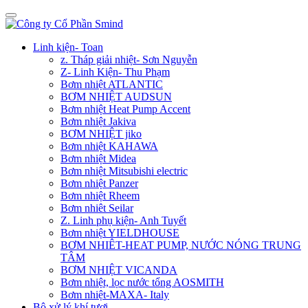
Linh kiện- Toan
z. Tháp giải nhiệt- Sơn Nguyễn
Z- Linh Kiện- Thu Phạm
Bơm nhiệt ATLANTIC
BƠM NHIỆT AUDSUN
Bơm nhiệt Heat Pump Accent
Bơm nhiệt Jakiva
BƠM NHIỆT jiko
Bơm nhiệt KAHAWA
Bơm nhiệt Midea
Bơm nhiệt Mitsubishi electric
Bơm nhiệt Panzer
Bơm nhiệt Rheem
Bơm nhiêt Seilar
Z. Linh phụ kiện- Anh Tuyết
Bơm nhiệt YIELDHOUSE
BƠM NHIÊT-HEAT PUMP, NƯỚC NÓNG TRUNG
TÂM
BƠM NHIỆT VICANDA
Bơm nhiệt, lọc nước tổng AOSMITH
Bơm nhiệt-MAXA- Italy
Bộ xử lý khí tươi