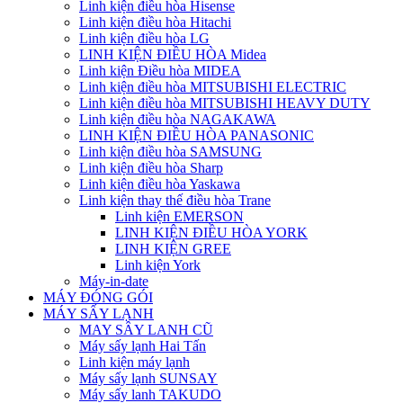
Linh kiện điều hòa Hisense
Linh kiện điều hòa Hitachi
Linh kiện điều hòa LG
LINH KIỆN ĐIỀU HÒA Midea
Linh kiện Điều hòa MIDEA
Linh kiện điều hòa MITSUBISHI ELECTRIC
Linh kiện điều hòa MITSUBISHI HEAVY DUTY
Linh kiện điều hòa NAGAKAWA
LINH KIỆN ĐIỀU HÒA PANASONIC
Linh kiện điều hòa SAMSUNG
Linh kiện điều hòa Sharp
Linh kiện điều hòa Yaskawa
Linh kiện thay thế điều hòa Trane
Linh kiện EMERSON
LINH KIỆN ĐIỀU HÒA YORK
LINH KIỆN GREE
Linh kiện York
Máy-in-date
MÁY ĐÓNG GÓI
MÁY SẤY LẠNH
MAY SÂY LANH CŨ
Máy sấy lạnh Hai Tấn
Linh kiện máy lạnh
Máy sấy lạnh SUNSAY
Máy sấy lanh TAKUDO