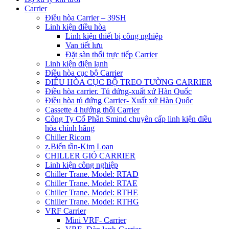
Carrier
Điều hòa Carrier – 39SH
Linh kiện điều hòa
Linh kiện thiết bị công nghiệp
Van tiết lưu
Đặt sàn thổi trực tiếp Carrier
Linh kiện điện lạnh
Điều hòa cục bộ Carrier
ĐIỀU HÒA CỤC BỘ TREO TƯỜNG CARRIER
Điều hòa carrier. Tủ đứng-xuất xứ Hàn Quốc
Điều hòa tủ đứng Carrier- Xuất xứ Hàn Quốc
Cassette 4 hướng thổi Carrier
Công Ty Cổ Phần Smind chuyên cấp linh kiện điều
hòa chính hãng
Chiller Ricom
z.Biến tần-Kim Loan
CHILLER GIÓ CARRIER
Linh kiện công nghiệp
Chiller Trane. Model: RTAD
Chiller Trane. Model: RTAE
Chiller Trane. Model: RTHE
Chiller Trane. Model: RTHG
VRF Carrier
Mini VRF- Carrier