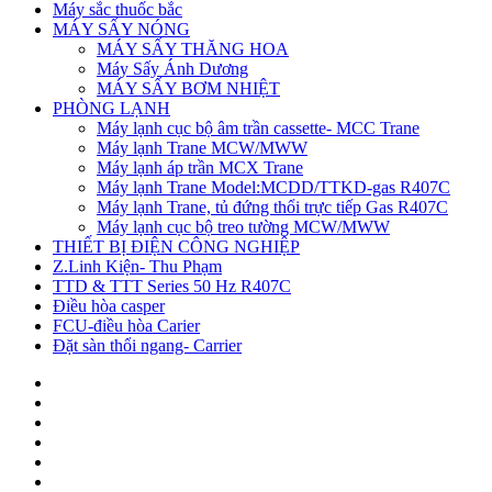
Máy sắc thuốc bắc
MÁY SẤY NÓNG
MÁY SẤY THĂNG HOA
Máy Sấy Ánh Dương
MÁY SẤY BƠM NHIỆT
PHÒNG LẠNH
Máy lạnh cục bộ âm trần cassette- MCC Trane
Máy lạnh Trane MCW/MWW
Máy lạnh áp trần MCX Trane
Máy lạnh Trane Model:MCDD/TTKD-gas R407C
Máy lạnh Trane, tủ đứng thổi trực tiếp Gas R407C
Máy lạnh cục bộ treo tường MCW/MWW
THIẾT BỊ ĐIỆN CÔNG NGHIỆP
Z.Linh Kiện- Thu Phạm
TTD & TTT Series 50 Hz R407C
Điều hòa casper
FCU-điều hòa Carier
Đặt sàn thổi ngang- Carrier