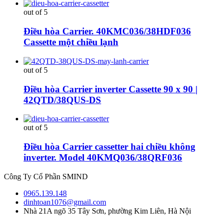
out of 5
Điều hòa Carrier. 40KMC036/38HDF036
Cassette một chiều lạnh
out of 5
Điều hòa Carrier inverter Cassette 90 x 90 |
42QTD/38QUS-DS
out of 5
Điều hòa Carrier cassetter hai chiều không
inverter. Model 40KMQ036/38QRF036
Công Ty Cổ Phần SMIND
0965.139.148
dinhtoan1076@gmail.com
Nhà 21A ngõ 35 Tây Sơn, phường Kim Liên, Hà Nội