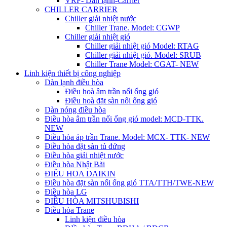
VRF- Dàn lạnh-Carrier
CHILLER CARRIER
Chiller giải nhiệt nước
Chiller Trane. Model: CGWP
Chiller giải nhiệt gió
Chiller giải nhiệt gió Model: RTAG
Chiller giải nhiệt gió. Model: SRUB
Chiller Trane Model: CGAT- NEW
Linh kiện thiết bị công nghiệp
Dàn lạnh điều hòa
Điều hoà âm trần nối ống gió
Điều hoà đặt sàn nối ống gió
Dàn nóng điều hòa
Điều hòa âm trần nối ống gió model: MCD-TTK.
NEW
Điều hòa áp trần Trane. Model: MCX- TTK- NEW
Điều hòa đặt sàn tủ đứng
Điều hòa giải nhiệt nước
Điều hòa Nhật Bãi
ĐIÊU HOA DAIKIN
Điều hòa đặt sàn nối ống gió TTA/TTH/TWE-NEW
Điều hòa LG
ĐIỀU HÒA MITSHUBISHI
Điều hòa Trane
Linh kiện điều hòa