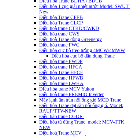
ĐIều hòa Trane BDHA / BDCB
Điều hòa 1 cục giải nhiệt nước Model: SWUT-
New.
Điều hòa Trane CFEB
Điều hòa Trane CLCP
Điều hoà trane CTKD/CWKD
Điều hòa trane CWS
Điều hoà Trane dòng Greenergy
Điều hòa trane FWC
Điều hòa cục bộ treo tường 4MCW/4MWW
Điều hòa cục bộ dân dụng Trane
Điều hòa trane FWDP
Điều hòa trane HFCA
Điều hòa Trane HFCF
Điều hòa trane HFWB
Điều hòa trane LWHA
ĐIều hòa trane MCV Yukon
Điều hoà trane PREMIO Inverter
Máy lạnh âm trần nối ống gió MCD Trane
Điều hòa Trane đặt sàn nối ống gió. Model:
RAUP/TTV-NEW
Điều hào trane CGDR
Điều hòa tủ đứng Trane, model: MCV-TTK
NEW
Điều hoà Trane MCV