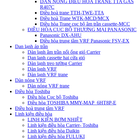
DÀN NÓNG ĐIỀU HÒA TRANE TTA GAS
R407C
Điều hoà trane TTH-TWE-TTA
Điều hoà Trane WTK-MCD/MCX
Điều hòa Trane cục bộ âm trần cassette-MCC
ĐIỀU HÒA CỤC BỘ THƯƠNG MẠI PANASONIC
Panasonic DX-AHU
Điều hòa trung tâm VRF Panasonic FSV-EX
Dan lạnh áp trần
Dàn lạnh âm trần nối ống gió Carrier
Dan lanh cassette hai cửa gió
Dàn lạnh treo tường Carrier
Dàn lạnh VRF
Dàn lạnh VRF trane
Dàn nóng VRF
Dàn nóng VRF trane
Điều hòa Toshiba
Điều hòa Cục bộ Toshiba
Điều hòa TOSHIBA MMY-MAP_6HT8P-E
Điều hoà trung tâm VRF
Linh kiện điều hòa
LINH KIỆN BƠM NHIỆT
Linh kiện điều hòa Carrier- Toshiba
Linh kiện điều hòa Daikin
Linh kiện điều hòa FULUKI