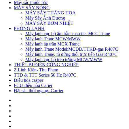
Máy sắc thuốc bắc
MÁY SẤY NÓNG
MÁY SẤY THĂNG HOA
Máy Sấy Ánh Dương
MÁY SẤY BƠM NHIỆT
PHÒNG LẠNH
Máy lạnh cục bộ âm trần cassette- MCC Trane
Máy lạnh Trane MCW/MWW
Máy lạnh áp trần MCX Trane
Máy lạnh Trane Model:MCDD/TTKD-gas R407C
Máy lạnh Trane, tủ đứng thổi trực tiếp Gas R407C
Máy lạnh cục bộ treo tường MCW/MWW
THIẾT BỊ ĐIỆN CÔNG NGHIỆP
Z.Linh Kiện- Thu Phạm
TTD & TTT Series 50 Hz R407C
Điều hòa casper
FCU-điều hòa Carier
Đặt sàn thổi ngang- Carrier