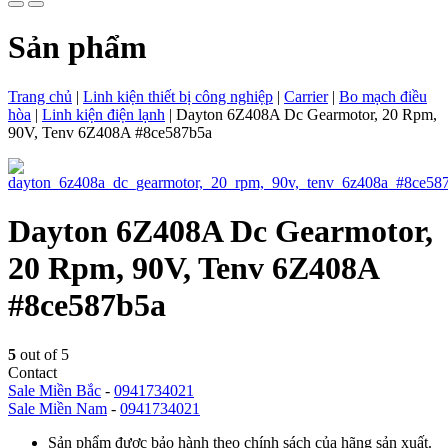
Sản phẩm
Trang chủ
|
Linh kiện thiết bị công nghiệp
|
Carrier
|
Bo mạch điều
hòa
|
Linh kiện điện lạnh
|
Dayton 6Z408A Dc Gearmotor, 20 Rpm,
90V, Tenv 6Z408A #8ce587b5a
Dayton 6Z408A Dc Gearmotor,
20 Rpm, 90V, Tenv 6Z408A
#8ce587b5a
5
out of 5
Contact
Sale Miền Bắc
-
0941734021
Sale Miền Nam
-
0941734021
Sản phẩm được bảo hành theo chính sách của hãng sản xuất.