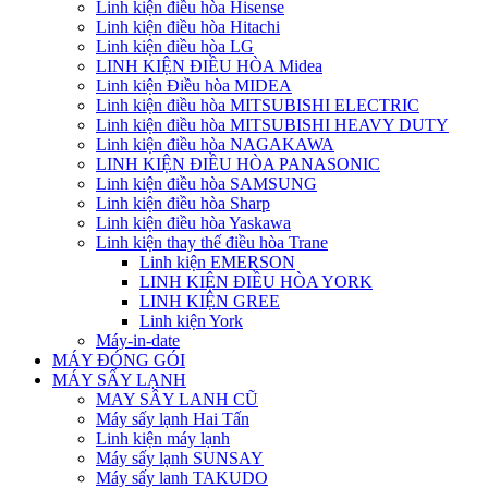
Linh kiện điều hòa Hisense
Linh kiện điều hòa Hitachi
Linh kiện điều hòa LG
LINH KIỆN ĐIỀU HÒA Midea
Linh kiện Điều hòa MIDEA
Linh kiện điều hòa MITSUBISHI ELECTRIC
Linh kiện điều hòa MITSUBISHI HEAVY DUTY
Linh kiện điều hòa NAGAKAWA
LINH KIỆN ĐIỀU HÒA PANASONIC
Linh kiện điều hòa SAMSUNG
Linh kiện điều hòa Sharp
Linh kiện điều hòa Yaskawa
Linh kiện thay thế điều hòa Trane
Linh kiện EMERSON
LINH KIỆN ĐIỀU HÒA YORK
LINH KIỆN GREE
Linh kiện York
Máy-in-date
MÁY ĐÓNG GÓI
MÁY SẤY LẠNH
MAY SÂY LANH CŨ
Máy sấy lạnh Hai Tấn
Linh kiện máy lạnh
Máy sấy lạnh SUNSAY
Máy sấy lanh TAKUDO