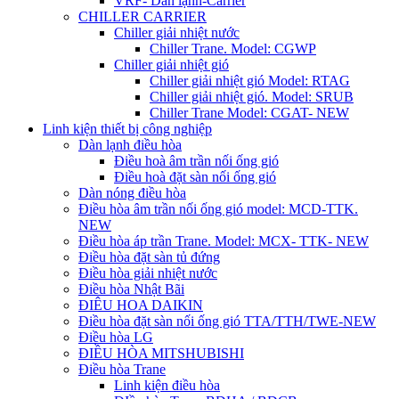
VRF- Dàn lạnh-Carrier
CHILLER CARRIER
Chiller giải nhiệt nước
Chiller Trane. Model: CGWP
Chiller giải nhiệt gió
Chiller giải nhiệt gió Model: RTAG
Chiller giải nhiệt gió. Model: SRUB
Chiller Trane Model: CGAT- NEW
Linh kiện thiết bị công nghiệp
Dàn lạnh điều hòa
Điều hoà âm trần nối ống gió
Điều hoà đặt sàn nối ống gió
Dàn nóng điều hòa
Điều hòa âm trần nối ống gió model: MCD-TTK.
NEW
Điều hòa áp trần Trane. Model: MCX- TTK- NEW
Điều hòa đặt sàn tủ đứng
Điều hòa giải nhiệt nước
Điều hòa Nhật Bãi
ĐIÊU HOA DAIKIN
Điều hòa đặt sàn nối ống gió TTA/TTH/TWE-NEW
Điều hòa LG
ĐIỀU HÒA MITSHUBISHI
Điều hòa Trane
Linh kiện điều hòa