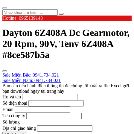
Hotline: 0965139148
Dayton 6Z408A Dc Gearmotor,
20 Rpm, 90V, Tenv 6Z408A
#8ce587b5a
Sale Miền Bắc: 0941.734.021
Sale Miền Nam: 0941.734.021
Bạn cần tiến hành điền thông tin để chúng tôi xuất ra file Excel gửi
bạn download ngay tại trang này
Họ và tên
Số điện thoại
Email
Tên công ty
Số lượng
Địa chỉ giao hàng