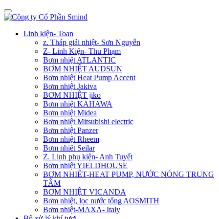
Linh kiện- Toan
z. Tháp giải nhiệt- Sơn Nguyễn
Z- Linh Kiện- Thu Phạm
Bơm nhiệt ATLANTIC
BƠM NHIỆT AUDSUN
Bơm nhiệt Heat Pump Accent
Bơm nhiệt Jakiva
BƠM NHIỆT jiko
Bơm nhiệt KAHAWA
Bơm nhiệt Midea
Bơm nhiệt Mitsubishi electric
Bơm nhiệt Panzer
Bơm nhiệt Rheem
Bơm nhiêt Seilar
Z. Linh phụ kiện- Anh Tuyết
Bơm nhiệt YIELDHOUSE
BƠM NHIÊT-HEAT PUMP, NƯỚC NÓNG TRUNG
TÂM
BƠM NHIỆT VICANDA
Bơm nhiệt, lọc nước tổng AOSMITH
Bơm nhiệt-MAXA- Italy
Bộ xử lý khí tươi