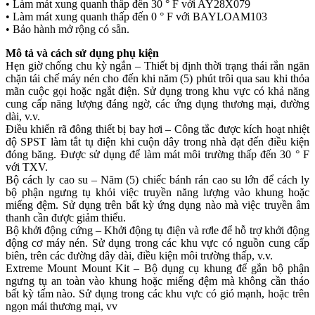
• Làm mát xung quanh thấp đến 30 ° F với AY28X079
• Làm mát xung quanh thấp đến 0 ° F với BAYLOAM103
• Bảo hành mở rộng có sẵn.
Mô tả và cách sử dụng phụ kiện
Hẹn giờ chống chu kỳ ngắn – Thiết bị định thời trạng thái rắn ngăn
chặn tái chế máy nén cho đến khi năm (5) phút trôi qua sau khi thỏa
mãn cuộc gọi hoặc ngắt điện. Sử dụng trong khu vực có khả năng
cung cấp năng lượng đáng ngờ, các ứng dụng thương mại, đường
dài, v.v.
Điều khiển rã đông thiết bị bay hơi – Công tắc được kích hoạt nhiệt
độ SPST làm tắt tụ điện khi cuộn dây trong nhà đạt đến điều kiện
đóng băng. Được sử dụng để làm mát môi trường thấp đến 30 ° F
với TXV.
Bộ cách ly cao su – Năm (5) chiếc bánh rán cao su lớn để cách ly
bộ phận ngưng tụ khỏi việc truyền năng lượng vào khung hoặc
miếng đệm. Sử dụng trên bất kỳ ứng dụng nào mà việc truyền âm
thanh cần được giảm thiểu.
Bộ khởi động cứng – Khởi động tụ điện và rơle để hỗ trợ khởi động
động cơ máy nén. Sử dụng trong các khu vực có nguồn cung cấp
biên, trên các đường dây dài, điều kiện môi trường thấp, v.v.
Extreme Mount Mount Kit – Bộ dụng cụ khung để gắn bộ phận
ngưng tụ an toàn vào khung hoặc miếng đệm mà không cần tháo
bất kỳ tấm nào. Sử dụng trong các khu vực có gió mạnh, hoặc trên
ngọn mái thương mại, vv