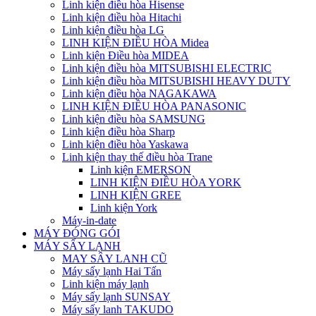
Linh kiện điều hòa Hisense
Linh kiện điều hòa Hitachi
Linh kiện điều hòa LG
LINH KIỆN ĐIỀU HÒA Midea
Linh kiện Điều hòa MIDEA
Linh kiện điều hòa MITSUBISHI ELECTRIC
Linh kiện điều hòa MITSUBISHI HEAVY DUTY
Linh kiện điều hòa NAGAKAWA
LINH KIỆN ĐIỀU HÒA PANASONIC
Linh kiện điều hòa SAMSUNG
Linh kiện điều hòa Sharp
Linh kiện điều hòa Yaskawa
Linh kiện thay thế điều hòa Trane
Linh kiện EMERSON
LINH KIỆN ĐIỀU HÒA YORK
LINH KIỆN GREE
Linh kiện York
Máy-in-date
MÁY ĐÓNG GÓI
MÁY SẤY LẠNH
MAY SÂY LANH CŨ
Máy sấy lạnh Hai Tấn
Linh kiện máy lạnh
Máy sấy lạnh SUNSAY
Máy sấy lanh TAKUDO