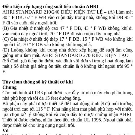
Điều kiện xếp hạng công suất tiêu chuẩn AHRI
AHRI STANDARD 210/240 ĐIỀU KIỆN TAT LỆ – (A) Làm mát
80 ° F DB, 67 ° F WB vào cuộn dây trong nhà, không khí DB 95 °
F đi vào cuộn dây ngoài trời.
(B) Gia nhiệt ở nhiệt độ cao 47 ° F DB, 43 ° F WB không khí đi
vào cuộn dây ngoài trời, 70 ° F DB đi vào cuộn dây trong nhà.
(C) Gia nhiệt ở nhiệt độ thấp 17 ° F DB, 15 ° F WB vào không khí
ngoài trời, 70 ° F DB vào không khí trong nhà.
(D) Luồng không khí trong nhà được xếp hạng để sưởi ấm cũng
giống như làm mát. AHRI STANDARD 270 ĐIỀU KIỆN TẠO –
(Số đánh giá tiếng ồn được xác định với đơn vị trong hoạt động làm
mát.) Số đánh giá tiếng ồn tiêu chuẩn là ở không khí ngoài trời 95 °
F.
Tùy chọn thông số kỹ thuật cơ khí
Chung
Các mô hình 4TTB3 phải được sạc đầy từ nhà máy cho phần trong
nhà phù hợp và tối đa 15 feet đường ống.
Bộ phận này phải được thiết kế để hoạt động ở nhiệt độ môi trường
ngoài trời cao tới 115 ° F. Khả năng làm mát phải phù hợp với nhiều
lựa chọn xử lý không khí và cuộn dây lò được chứng nhận AHRI.
Thiết bị được chứng nhận theo tiêu chuẩn UL 1995. Ngoại thất phải
được thiết kế cho ứng dụng ngoài trời.
Vỏ