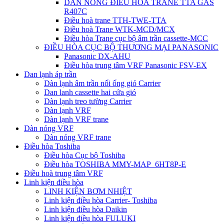
DÀN NÓNG ĐIỀU HÒA TRANE TTA GAS
R407C
Điều hoà trane TTH-TWE-TTA
Điều hoà Trane WTK-MCD/MCX
Điều hòa Trane cục bộ âm trần cassette-MCC
ĐIỀU HÒA CỤC BỘ THƯƠNG MẠI PANASONIC
Panasonic DX-AHU
Điều hòa trung tâm VRF Panasonic FSV-EX
Dan lạnh áp trần
Dàn lạnh âm trần nối ống gió Carrier
Dan lanh cassette hai cửa gió
Dàn lạnh treo tường Carrier
Dàn lạnh VRF
Dàn lạnh VRF trane
Dàn nóng VRF
Dàn nóng VRF trane
Điều hòa Toshiba
Điều hòa Cục bộ Toshiba
Điều hòa TOSHIBA MMY-MAP_6HT8P-E
Điều hoà trung tâm VRF
Linh kiện điều hòa
LINH KIỆN BƠM NHIỆT
Linh kiện điều hòa Carrier- Toshiba
Linh kiện điều hòa Daikin
Linh kiện điều hòa FULUKI