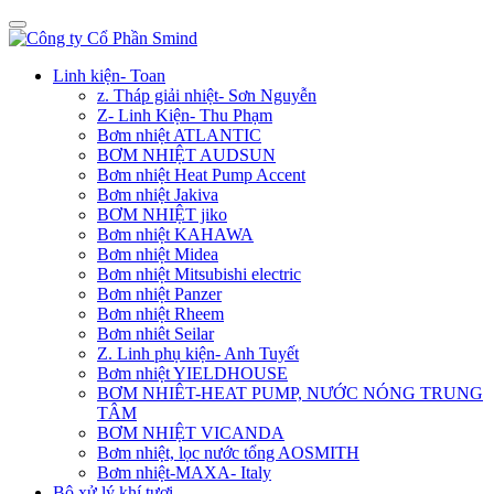
Linh kiện- Toan
z. Tháp giải nhiệt- Sơn Nguyễn
Z- Linh Kiện- Thu Phạm
Bơm nhiệt ATLANTIC
BƠM NHIỆT AUDSUN
Bơm nhiệt Heat Pump Accent
Bơm nhiệt Jakiva
BƠM NHIỆT jiko
Bơm nhiệt KAHAWA
Bơm nhiệt Midea
Bơm nhiệt Mitsubishi electric
Bơm nhiệt Panzer
Bơm nhiệt Rheem
Bơm nhiêt Seilar
Z. Linh phụ kiện- Anh Tuyết
Bơm nhiệt YIELDHOUSE
BƠM NHIÊT-HEAT PUMP, NƯỚC NÓNG TRUNG
TÂM
BƠM NHIỆT VICANDA
Bơm nhiệt, lọc nước tổng AOSMITH
Bơm nhiệt-MAXA- Italy
Bộ xử lý khí tươi