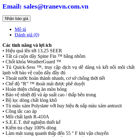
Email: sales@tranevn.com.vn
Nhận báo giá
Mô tả
Đánh giá (0)
Các tính năng và lợi ích
• Hiệu quả lên tới 13,25 SEER
• Tất cả cuộn dây Spine Fin ™ bằng nhôm
• Chốt khóa WeatherGuard ™
• Tủ Quick-Sess ™, truy cập dịch vụ dễ dàng và kết nối môi chất
lạnh với bảo vệ cuộn dây đầy đủ
• Thoát nước hoàn thành nhanh, cơ sở chống thời tiết
• Chế độ “R” ™ thoải mái được phê duyệt
• Hoàn thiện chống ăn mòn bóng
• Bảo vệ nhiệt độ và áp suất cao / thấp bên trong
• Bộ lọc dòng chất lỏng khô
• Tủ màu xám Polyslate với huy hiệu & nắp màu xám antraxit
• Công tắc cao áp
• Môi chất lạnh R-410A
• S.E.E.T. thử nghiệm thiết kế
• Kiểm tra chạy 100% dòng
• Làm mát xung quanh thấp đến 55 ° F khi vận chuyển