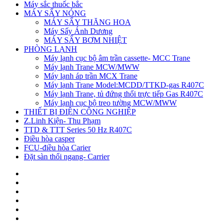
Máy sắc thuốc bắc
MÁY SẤY NÓNG
MÁY SẤY THĂNG HOA
Máy Sấy Ánh Dương
MÁY SẤY BƠM NHIỆT
PHÒNG LẠNH
Máy lạnh cục bộ âm trần cassette- MCC Trane
Máy lạnh Trane MCW/MWW
Máy lạnh áp trần MCX Trane
Máy lạnh Trane Model:MCDD/TTKD-gas R407C
Máy lạnh Trane, tủ đứng thổi trực tiếp Gas R407C
Máy lạnh cục bộ treo tường MCW/MWW
THIẾT BỊ ĐIỆN CÔNG NGHIỆP
Z.Linh Kiện- Thu Phạm
TTD & TTT Series 50 Hz R407C
Điều hòa casper
FCU-điều hòa Carier
Đặt sàn thổi ngang- Carrier