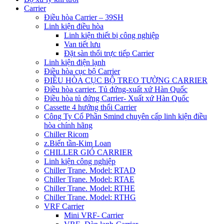
Carrier
Điều hòa Carrier – 39SH
Linh kiện điều hòa
Linh kiện thiết bị công nghiệp
Van tiết lưu
Đặt sàn thổi trực tiếp Carrier
Linh kiện điện lạnh
Điều hòa cục bộ Carrier
ĐIỀU HÒA CỤC BỘ TREO TƯỜNG CARRIER
Điều hòa carrier. Tủ đứng-xuất xứ Hàn Quốc
Điều hòa tủ đứng Carrier- Xuất xứ Hàn Quốc
Cassette 4 hướng thổi Carrier
Công Ty Cổ Phần Smind chuyên cấp linh kiện điều
hòa chính hãng
Chiller Ricom
z.Biến tần-Kim Loan
CHILLER GIÓ CARRIER
Linh kiện công nghiệp
Chiller Trane. Model: RTAD
Chiller Trane. Model: RTAE
Chiller Trane. Model: RTHE
Chiller Trane. Model: RTHG
VRF Carrier
Mini VRF- Carrier