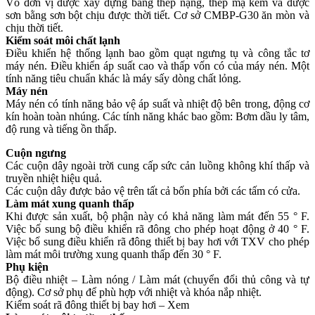
Vỏ đơn vị được xây dựng bằng thép nặng, thép mạ kẽm và được
sơn bằng sơn bột chịu được thời tiết. Cơ sở CMBP-G30 ăn mòn và
chịu thời tiết.
Kiểm soát môi chất lạnh
Điều khiển hệ thống lạnh bao gồm quạt ngưng tụ và công tắc tơ
máy nén. Điều khiển áp suất cao và thấp vốn có của máy nén. Một
tính năng tiêu chuẩn khác là máy sấy dòng chất lỏng.
Máy nén
Máy nén có tính năng bảo vệ áp suất và nhiệt độ bên trong, động cơ
kín hoàn toàn nhúng. Các tính năng khác bao gồm: Bơm dầu ly tâm,
độ rung và tiếng ồn thấp.
Cuộn ngưng
Các cuộn dây ngoài trời cung cấp sức cản luồng không khí thấp và
truyền nhiệt hiệu quả.
Các cuộn dây được bảo vệ trên tất cả bốn phía bởi các tấm có cửa.
Làm mát xung quanh thấp
Khi được sản xuất, bộ phận này có khả năng làm mát đến 55 ° F.
Việc bổ sung bộ điều khiển rã đông cho phép hoạt động ở 40 ° F.
Việc bổ sung điều khiển rã đông thiết bị bay hơi với TXV cho phép
làm mát môi trường xung quanh thấp đến 30 ° F.
Phụ kiện
Bộ điều nhiệt – Làm nóng / Làm mát (chuyển đổi thủ công và tự
động). Cơ sở phụ để phù hợp với nhiệt và khóa nắp nhiệt.
Kiểm soát rã đông thiết bị bay hơi – Xem