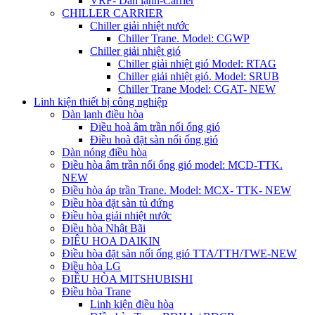
VRF- Dàn lạnh-Carrier
CHILLER CARRIER
Chiller giải nhiệt nước
Chiller Trane. Model: CGWP
Chiller giải nhiệt gió
Chiller giải nhiệt gió Model: RTAG
Chiller giải nhiệt gió. Model: SRUB
Chiller Trane Model: CGAT- NEW
Linh kiện thiết bị công nghiệp
Dàn lạnh điều hòa
Điều hoà âm trần nối ống gió
Điều hoà đặt sàn nối ống gió
Dàn nóng điều hòa
Điều hòa âm trần nối ống gió model: MCD-TTK.
NEW
Điều hòa áp trần Trane. Model: MCX- TTK- NEW
Điều hòa đặt sàn tủ đứng
Điều hòa giải nhiệt nước
Điều hòa Nhật Bãi
ĐIÊU HOA DAIKIN
Điều hòa đặt sàn nối ống gió TTA/TTH/TWE-NEW
Điều hòa LG
ĐIỀU HÒA MITSHUBISHI
Điều hòa Trane
Linh kiện điều hòa