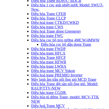
ĐIều hòa Trane BDHA / BDCB
Điều hòa 1 cục giải nhiệt nước Model: SWUT-
New.
Điều hòa Trane CFEB
Điều hòa Trane CLCP
Điều hoà trane CTKD/CWKD
Điều hòa trane CWS
Điều hoà Trane dòng Greenergy
Điều hòa trane FWC
Điều hòa cục bộ treo tường 4MCW/4MWW
Điều hòa cục bộ dân dụng Trane
Điều hòa trane FWDP
Điều hòa trane HFCA
Điều hòa Trane HFCF
Điều hòa trane HFWB
Điều hòa trane LWHA
ĐIều hòa trane MCV Yukon
Điều hoà trane PREMIO Inverter
Máy lạnh âm trần nối ống gió MCD Trane
Điều hòa Trane đặt sàn nối ống gió. Model:
RAUP/TTV-NEW
Điều hào trane CGDR
Điều hòa tủ đứng Trane, model: MCV-TTK
NEW
Điều hoà Trane MCV