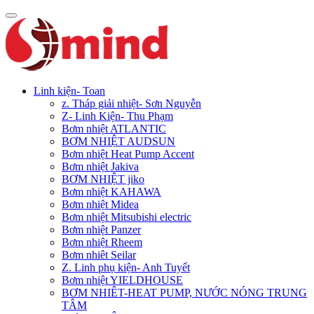
Linh kiện- Toan
z. Tháp giải nhiệt- Sơn Nguyễn
Z- Linh Kiện- Thu Phạm
Bơm nhiệt ATLANTIC
BƠM NHIỆT AUDSUN
Bơm nhiệt Heat Pump Accent
Bơm nhiệt Jakiva
BƠM NHIỆT jiko
Bơm nhiệt KAHAWA
Bơm nhiệt Midea
Bơm nhiệt Mitsubishi electric
Bơm nhiệt Panzer
Bơm nhiệt Rheem
Bơm nhiêt Seilar
Z. Linh phụ kiện- Anh Tuyết
Bơm nhiệt YIELDHOUSE
BƠM NHIÊT-HEAT PUMP, NƯỚC NÓNG TRUNG
TÂM