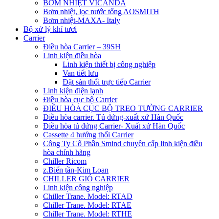
BƠM NHIỆT VICANDA
Bơm nhiệt, lọc nước tổng AOSMITH
Bơm nhiệt-MAXA- Italy
Bộ xử lý khí tươi
Carrier
Điều hòa Carrier – 39SH
Linh kiện điều hòa
Linh kiện thiết bị công nghiệp
Van tiết lưu
Đặt sàn thổi trực tiếp Carrier
Linh kiện điện lạnh
Điều hòa cục bộ Carrier
ĐIỀU HÒA CỤC BỘ TREO TƯỜNG CARRIER
Điều hòa carrier. Tủ đứng-xuất xứ Hàn Quốc
Điều hòa tủ đứng Carrier- Xuất xứ Hàn Quốc
Cassette 4 hướng thổi Carrier
Công Ty Cổ Phần Smind chuyên cấp linh kiện điều
hòa chính hãng
Chiller Ricom
z.Biến tần-Kim Loan
CHILLER GIÓ CARRIER
Linh kiện công nghiệp
Chiller Trane. Model: RTAD
Chiller Trane. Model: RTAE
Chiller Trane. Model: RTHE