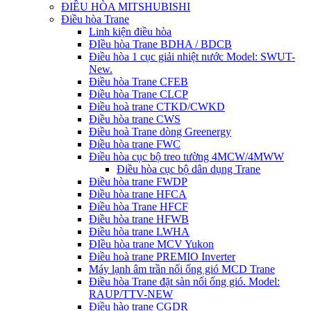
ĐIỀU HÒA MITSHUBISHI
Điều hòa Trane
Linh kiện điều hòa
ĐIều hòa Trane BDHA / BDCB
Điều hòa 1 cục giải nhiệt nước Model: SWUT-
New.
Điều hòa Trane CFEB
Điều hòa Trane CLCP
Điều hoà trane CTKD/CWKD
Điều hòa trane CWS
Điều hoà Trane dòng Greenergy
Điều hòa trane FWC
Điều hòa cục bộ treo tường 4MCW/4MWW
Điều hòa cục bộ dân dụng Trane
Điều hòa trane FWDP
Điều hòa trane HFCA
Điều hòa Trane HFCF
Điều hòa trane HFWB
Điều hòa trane LWHA
ĐIều hòa trane MCV Yukon
Điều hoà trane PREMIO Inverter
Máy lạnh âm trần nối ống gió MCD Trane
Điều hòa Trane đặt sàn nối ống gió. Model:
RAUP/TTV-NEW
Điều hào trane CGDR