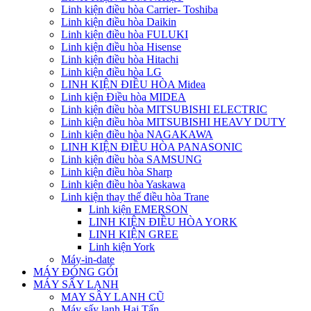
Linh kiện điều hòa Carrier- Toshiba
Linh kiện điều hòa Daikin
Linh kiện điều hòa FULUKI
Linh kiện điều hòa Hisense
Linh kiện điều hòa Hitachi
Linh kiện điều hòa LG
LINH KIỆN ĐIỀU HÒA Midea
Linh kiện Điều hòa MIDEA
Linh kiện điều hòa MITSUBISHI ELECTRIC
Linh kiện điều hòa MITSUBISHI HEAVY DUTY
Linh kiện điều hòa NAGAKAWA
LINH KIỆN ĐIỀU HÒA PANASONIC
Linh kiện điều hòa SAMSUNG
Linh kiện điều hòa Sharp
Linh kiện điều hòa Yaskawa
Linh kiện thay thế điều hòa Trane
Linh kiện EMERSON
LINH KIỆN ĐIỀU HÒA YORK
LINH KIỆN GREE
Linh kiện York
Máy-in-date
MÁY ĐÓNG GÓI
MÁY SẤY LẠNH
MAY SÂY LANH CŨ
Máy sấy lạnh Hai Tấn