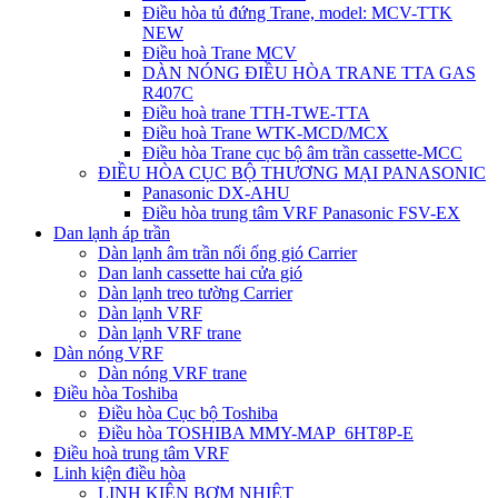
Điều hòa tủ đứng Trane, model: MCV-TTK
NEW
Điều hoà Trane MCV
DÀN NÓNG ĐIỀU HÒA TRANE TTA GAS
R407C
Điều hoà trane TTH-TWE-TTA
Điều hoà Trane WTK-MCD/MCX
Điều hòa Trane cục bộ âm trần cassette-MCC
ĐIỀU HÒA CỤC BỘ THƯƠNG MẠI PANASONIC
Panasonic DX-AHU
Điều hòa trung tâm VRF Panasonic FSV-EX
Dan lạnh áp trần
Dàn lạnh âm trần nối ống gió Carrier
Dan lanh cassette hai cửa gió
Dàn lạnh treo tường Carrier
Dàn lạnh VRF
Dàn lạnh VRF trane
Dàn nóng VRF
Dàn nóng VRF trane
Điều hòa Toshiba
Điều hòa Cục bộ Toshiba
Điều hòa TOSHIBA MMY-MAP_6HT8P-E
Điều hoà trung tâm VRF
Linh kiện điều hòa
LINH KIỆN BƠM NHIỆT