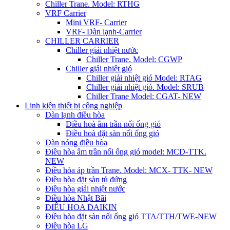
Chiller Trane. Model: RTHG
VRF Carrier
Mini VRF- Carrier
VRF- Dàn lạnh-Carrier
CHILLER CARRIER
Chiller giải nhiệt nước
Chiller Trane. Model: CGWP
Chiller giải nhiệt gió
Chiller giải nhiệt gió Model: RTAG
Chiller giải nhiệt gió. Model: SRUB
Chiller Trane Model: CGAT- NEW
Linh kiện thiết bị công nghiệp
Dàn lạnh điều hòa
Điều hoà âm trần nối ống gió
Điều hoà đặt sàn nối ống gió
Dàn nóng điều hòa
Điều hòa âm trần nối ống gió model: MCD-TTK.
NEW
Điều hòa áp trần Trane. Model: MCX- TTK- NEW
Điều hòa đặt sàn tủ đứng
Điều hòa giải nhiệt nước
Điều hòa Nhật Bãi
ĐIÊU HOA DAIKIN
Điều hòa đặt sàn nối ống gió TTA/TTH/TWE-NEW
Điều hòa LG