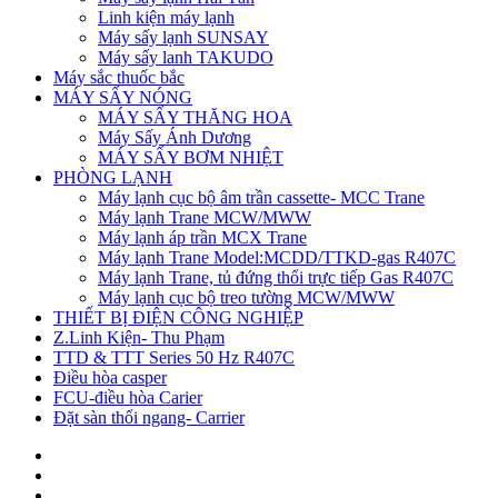
Linh kiện máy lạnh
Máy sấy lạnh SUNSAY
Máy sấy lanh TAKUDO
Máy sắc thuốc bắc
MÁY SẤY NÓNG
MÁY SẤY THĂNG HOA
Máy Sấy Ánh Dương
MÁY SẤY BƠM NHIỆT
PHÒNG LẠNH
Máy lạnh cục bộ âm trần cassette- MCC Trane
Máy lạnh Trane MCW/MWW
Máy lạnh áp trần MCX Trane
Máy lạnh Trane Model:MCDD/TTKD-gas R407C
Máy lạnh Trane, tủ đứng thổi trực tiếp Gas R407C
Máy lạnh cục bộ treo tường MCW/MWW
THIẾT BỊ ĐIỆN CÔNG NGHIỆP
Z.Linh Kiện- Thu Phạm
TTD & TTT Series 50 Hz R407C
Điều hòa casper
FCU-điều hòa Carier
Đặt sàn thổi ngang- Carrier