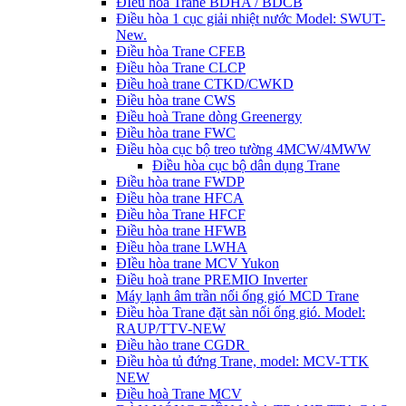
ĐIều hòa Trane BDHA / BDCB
Điều hòa 1 cục giải nhiệt nước Model: SWUT-
New.
Điều hòa Trane CFEB
Điều hòa Trane CLCP
Điều hoà trane CTKD/CWKD
Điều hòa trane CWS
Điều hoà Trane dòng Greenergy
Điều hòa trane FWC
Điều hòa cục bộ treo tường 4MCW/4MWW
Điều hòa cục bộ dân dụng Trane
Điều hòa trane FWDP
Điều hòa trane HFCA
Điều hòa Trane HFCF
Điều hòa trane HFWB
Điều hòa trane LWHA
ĐIều hòa trane MCV Yukon
Điều hoà trane PREMIO Inverter
Máy lạnh âm trần nối ống gió MCD Trane
Điều hòa Trane đặt sàn nối ống gió. Model:
RAUP/TTV-NEW
Điều hào trane CGDR
Điều hòa tủ đứng Trane, model: MCV-TTK
NEW
Điều hoà Trane MCV