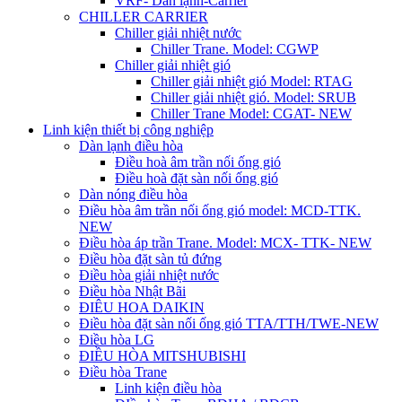
VRF- Dàn lạnh-Carrier
CHILLER CARRIER
Chiller giải nhiệt nước
Chiller Trane. Model: CGWP
Chiller giải nhiệt gió
Chiller giải nhiệt gió Model: RTAG
Chiller giải nhiệt gió. Model: SRUB
Chiller Trane Model: CGAT- NEW
Linh kiện thiết bị công nghiệp
Dàn lạnh điều hòa
Điều hoà âm trần nối ống gió
Điều hoà đặt sàn nối ống gió
Dàn nóng điều hòa
Điều hòa âm trần nối ống gió model: MCD-TTK.
NEW
Điều hòa áp trần Trane. Model: MCX- TTK- NEW
Điều hòa đặt sàn tủ đứng
Điều hòa giải nhiệt nước
Điều hòa Nhật Bãi
ĐIÊU HOA DAIKIN
Điều hòa đặt sàn nối ống gió TTA/TTH/TWE-NEW
Điều hòa LG
ĐIỀU HÒA MITSHUBISHI
Điều hòa Trane
Linh kiện điều hòa