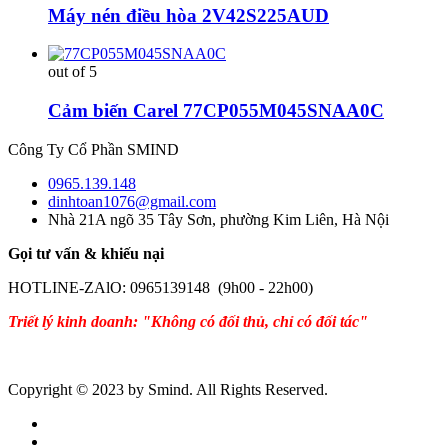
Máy nén điều hòa 2V42S225AUD
out of 5
Cảm biến Carel 77CP055M045SNAA0C
Công Ty Cổ Phần SMIND
0965.139.148
dinhtoan1076@gmail.com
Nhà 21A ngõ 35 Tây Sơn, phường Kim Liên, Hà Nội
Gọi tư vấn & khiếu nại
HOTLINE-ZAlO: 0965139148 (9h00 - 22h00)
Triết lý kinh doanh: "Không có đối thủ, chỉ có đối tác"
Copyright © 2023 by Smind. All Rights Reserved.