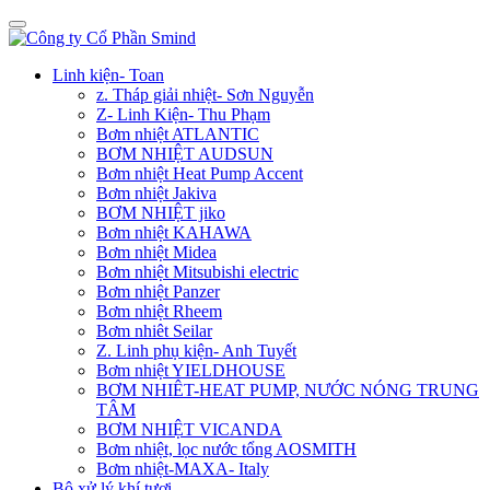
Linh kiện- Toan
z. Tháp giải nhiệt- Sơn Nguyễn
Z- Linh Kiện- Thu Phạm
Bơm nhiệt ATLANTIC
BƠM NHIỆT AUDSUN
Bơm nhiệt Heat Pump Accent
Bơm nhiệt Jakiva
BƠM NHIỆT jiko
Bơm nhiệt KAHAWA
Bơm nhiệt Midea
Bơm nhiệt Mitsubishi electric
Bơm nhiệt Panzer
Bơm nhiệt Rheem
Bơm nhiêt Seilar
Z. Linh phụ kiện- Anh Tuyết
Bơm nhiệt YIELDHOUSE
BƠM NHIÊT-HEAT PUMP, NƯỚC NÓNG TRUNG
TÂM
BƠM NHIỆT VICANDA
Bơm nhiệt, lọc nước tổng AOSMITH
Bơm nhiệt-MAXA- Italy
Bộ xử lý khí tươi