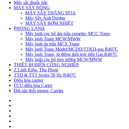
Máy sắc thuốc bắc
MÁY SẤY NÓNG
MÁY SẤY THĂNG HOA
Máy Sấy Ánh Dương
MÁY SẤY BƠM NHIỆT
PHÒNG LẠNH
Máy lạnh cục bộ âm trần cassette- MCC Trane
Máy lạnh Trane MCW/MWW
Máy lạnh áp trần MCX Trane
Máy lạnh Trane Model:MCDD/TTKD-gas R407C
Máy lạnh Trane, tủ đứng thổi trực tiếp Gas R407C
Máy lạnh cục bộ treo tường MCW/MWW
THIẾT BỊ ĐIỆN CÔNG NGHIỆP
Z.Linh Kiện- Thu Phạm
TTD & TTT Series 50 Hz R407C
Điều hòa casper
FCU-điều hòa Carier
Đặt sàn thổi ngang- Carrier