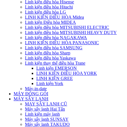
Linh kiện điều hòa Hisense
Linh kiện điều hòa Hitachi
Linh kiện điều hòa LG
LINH KIỆN ĐIỀU HÒA Midea
Linh kiện Điều hòa MIDEA
Linh kiện điều hòa MITSUBISHI ELECTRIC
Linh kiện điều hòa MITSUBISHI HEAVY DUTY
Linh kiện điều hòa NAGAKAWA
LINH KIỆN ĐIỀU HÒA PANASONIC
Linh kiện điều hòa SAMSUNG
Linh kiện điều hòa Sharp
Linh kiện điều hòa Yaskawa
Linh kiện thay thế điều hòa Trane
Linh kiện EMERSON
LINH KIỆN ĐIỀU HÒA YORK
LINH KIỆN GREE
Linh kiện York
Máy-in-date
MÁY ĐÓNG GÓI
MÁY SẤY LẠNH
MAY SÂY LANH CŨ
Máy sấy lạnh Hai Tấn
Linh kiện máy lạnh
Máy sấy lạnh SUNSAY
Máy sấy lanh TAKUDO