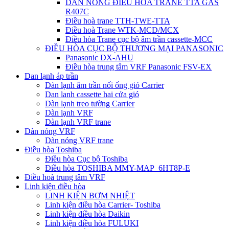
DÀN NÓNG ĐIỀU HÒA TRANE TTA GAS
R407C
Điều hoà trane TTH-TWE-TTA
Điều hoà Trane WTK-MCD/MCX
Điều hòa Trane cục bộ âm trần cassette-MCC
ĐIỀU HÒA CỤC BỘ THƯƠNG MẠI PANASONIC
Panasonic DX-AHU
Điều hòa trung tâm VRF Panasonic FSV-EX
Dan lạnh áp trần
Dàn lạnh âm trần nối ống gió Carrier
Dan lanh cassette hai cửa gió
Dàn lạnh treo tường Carrier
Dàn lạnh VRF
Dàn lạnh VRF trane
Dàn nóng VRF
Dàn nóng VRF trane
Điều hòa Toshiba
Điều hòa Cục bộ Toshiba
Điều hòa TOSHIBA MMY-MAP_6HT8P-E
Điều hoà trung tâm VRF
Linh kiện điều hòa
LINH KIỆN BƠM NHIỆT
Linh kiện điều hòa Carrier- Toshiba
Linh kiện điều hòa Daikin
Linh kiện điều hòa FULUKI