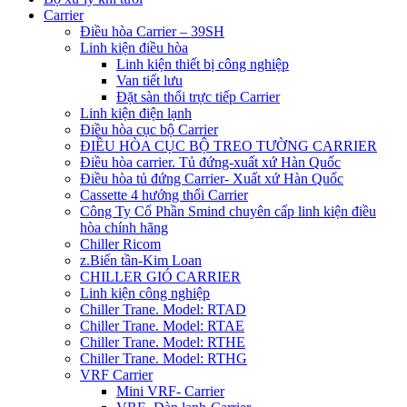
Carrier
Điều hòa Carrier – 39SH
Linh kiện điều hòa
Linh kiện thiết bị công nghiệp
Van tiết lưu
Đặt sàn thổi trực tiếp Carrier
Linh kiện điện lạnh
Điều hòa cục bộ Carrier
ĐIỀU HÒA CỤC BỘ TREO TƯỜNG CARRIER
Điều hòa carrier. Tủ đứng-xuất xứ Hàn Quốc
Điều hòa tủ đứng Carrier- Xuất xứ Hàn Quốc
Cassette 4 hướng thổi Carrier
Công Ty Cổ Phần Smind chuyên cấp linh kiện điều
hòa chính hãng
Chiller Ricom
z.Biến tần-Kim Loan
CHILLER GIÓ CARRIER
Linh kiện công nghiệp
Chiller Trane. Model: RTAD
Chiller Trane. Model: RTAE
Chiller Trane. Model: RTHE
Chiller Trane. Model: RTHG
VRF Carrier
Mini VRF- Carrier