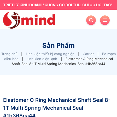
TRIẾT LÝ KINH DOANH "KHÔNG CÓ ĐỐI THỦ, CHỈ CÓ ĐỐI TÁC"
Sản Phẩm
Trang chủ
|
Linh kiện thiết bị công nghiệp
|
Carrier
|
Bo mạch
điều hòa
|
Linh kiện điện lạnh
|
Elastomer O Ring Mechanical
Shaft Seal 8-1T Multi Spring Mechanical Seal #1b368ca44
Elastomer O Ring Mechanical Shaft Seal 8-
1T Multi Spring Mechanical Seal
#1b368ca44