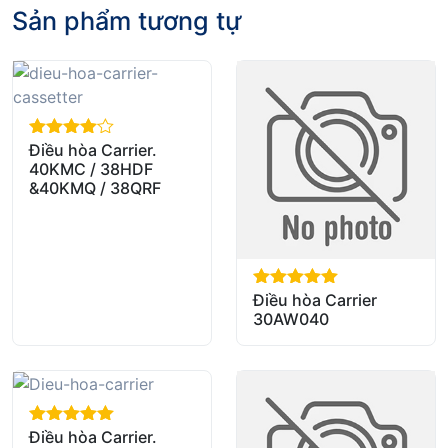
Sản phẩm tương tự
Điều hòa Carrier.
out of 5
40KMC / 38HDF
&40KMQ / 38QRF
Điều hòa Carrier
out of 5
30AW040
Điều hòa Carrier.
out of 5