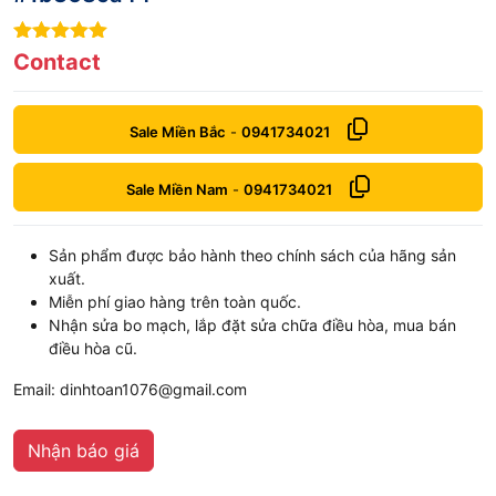
9
out of 5
Contact
Sale Miền Bắc
-
0941734021
Sale Miền Nam
-
0941734021
Sản phẩm được bảo hành theo chính sách của hãng sản
xuất.
Miễn phí giao hàng trên toàn quốc.
Nhận sửa bo mạch, lắp đặt sửa chữa điều hòa, mua bán
điều hòa cũ.
Email: dinhtoan1076@gmail.com
Nhận báo giá