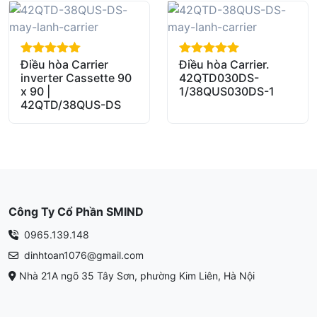
Điều hòa Carrier
Điều hòa Carrier.
out of 5
out of 5
inverter Cassette 90
42QTD030DS-
x 90 |
1/38QUS030DS-1
42QTD/38QUS-DS
Công Ty Cổ Phần SMIND
0965.139.148
dinhtoan1076@gmail.com
Nhà 21A ngõ 35 Tây Sơn, phường Kim Liên, Hà Nội