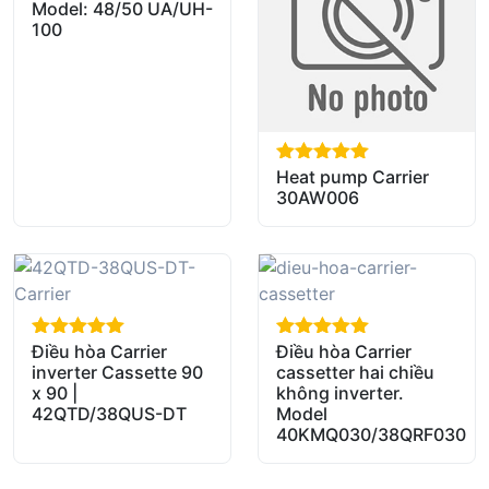
Model: 48/50 UA/UH-
100
Heat pump Carrier
out of 5
30AW006
Điều hòa Carrier
Điều hòa Carrier
out of 5
out of 5
inverter Cassette 90
cassetter hai chiều
x 90 |
không inverter.
42QTD/38QUS-DT
Model
40KMQ030/38QRF030