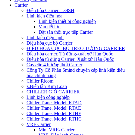
Carrier
Điều hòa Carrier – 39SH
Linh kiện điều hòa
Linh kiện thiết bị công nghiệp
Van tiết lưu
Đặt sàn thổi trực tiếp Carrier
Linh kiện điện lạnh
Điều hòa cục bộ Carrier
ĐIỀU HÒA CỤC BỘ TREO TƯỜNG CARRIER
Điều hòa carrier. Tủ đứng-xuất xứ Hàn Quốc
Điều hòa tủ đứng Carrier- Xuất xứ Hàn Quốc
Cassette 4 hướng thổi Carrier
Công Ty Cổ Phần Smind chuyên cấp linh kiện điều
hòa chính hãng
Chiller Ricom
z.Biến tần-Kim Loan
CHILLER GIÓ CARRIER
Linh kiện công nghiệp
Chiller Trane. Model: RTAD
Chiller Trane. Model: RTAE
Chiller Trane. Model: RTHE
Chiller Trane. Model: RTHG
VRF Carrier
Mini VRF- Carrier