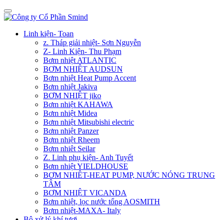
Linh kiện- Toan
z. Tháp giải nhiệt- Sơn Nguyễn
Z- Linh Kiện- Thu Phạm
Bơm nhiệt ATLANTIC
BƠM NHIỆT AUDSUN
Bơm nhiệt Heat Pump Accent
Bơm nhiệt Jakiva
BƠM NHIỆT jiko
Bơm nhiệt KAHAWA
Bơm nhiệt Midea
Bơm nhiệt Mitsubishi electric
Bơm nhiệt Panzer
Bơm nhiệt Rheem
Bơm nhiêt Seilar
Z. Linh phụ kiện- Anh Tuyết
Bơm nhiệt YIELDHOUSE
BƠM NHIÊT-HEAT PUMP, NƯỚC NÓNG TRUNG
TÂM
BƠM NHIỆT VICANDA
Bơm nhiệt, lọc nước tổng AOSMITH
Bơm nhiệt-MAXA- Italy
Bộ xử lý khí tươi