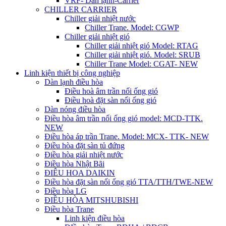
VRF- Dàn lạnh-Carrier
CHILLER CARRIER
Chiller giải nhiệt nước
Chiller Trane. Model: CGWP
Chiller giải nhiệt gió
Chiller giải nhiệt gió Model: RTAG
Chiller giải nhiệt gió. Model: SRUB
Chiller Trane Model: CGAT- NEW
Linh kiện thiết bị công nghiệp
Dàn lạnh điều hòa
Điều hoà âm trần nối ống gió
Điều hoà đặt sàn nối ống gió
Dàn nóng điều hòa
Điều hòa âm trần nối ống gió model: MCD-TTK.
NEW
Điều hòa áp trần Trane. Model: MCX- TTK- NEW
Điều hòa đặt sàn tủ đứng
Điều hòa giải nhiệt nước
Điều hòa Nhật Bãi
ĐIÊU HOA DAIKIN
Điều hòa đặt sàn nối ống gió TTA/TTH/TWE-NEW
Điều hòa LG
ĐIỀU HÒA MITSHUBISHI
Điều hòa Trane
Linh kiện điều hòa