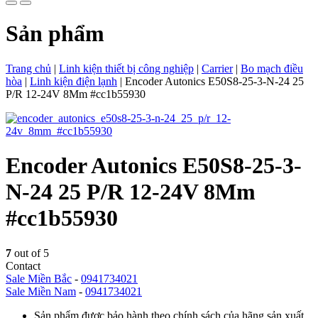
Sản phẩm
Trang chủ
|
Linh kiện thiết bị công nghiệp
|
Carrier
|
Bo mạch điều
hòa
|
Linh kiện điện lạnh
|
Encoder Autonics E50S8-25-3-N-24 25
P/R 12-24V 8Mm #cc1b55930
Encoder Autonics E50S8-25-3-
N-24 25 P/R 12-24V 8Mm
#cc1b55930
7
out of 5
Contact
Sale Miền Bắc
-
0941734021
Sale Miền Nam
-
0941734021
Sản phẩm được bảo hành theo chính sách của hãng sản xuất.