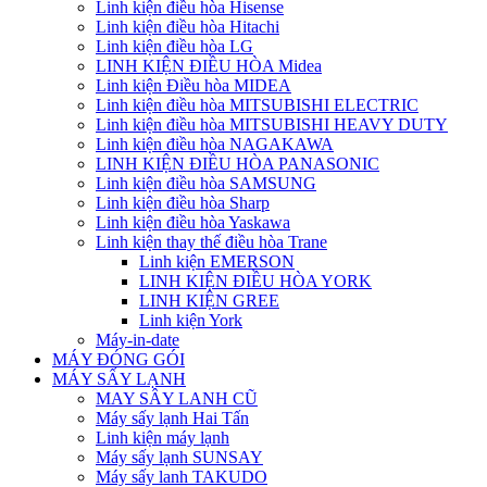
Linh kiện điều hòa Hisense
Linh kiện điều hòa Hitachi
Linh kiện điều hòa LG
LINH KIỆN ĐIỀU HÒA Midea
Linh kiện Điều hòa MIDEA
Linh kiện điều hòa MITSUBISHI ELECTRIC
Linh kiện điều hòa MITSUBISHI HEAVY DUTY
Linh kiện điều hòa NAGAKAWA
LINH KIỆN ĐIỀU HÒA PANASONIC
Linh kiện điều hòa SAMSUNG
Linh kiện điều hòa Sharp
Linh kiện điều hòa Yaskawa
Linh kiện thay thế điều hòa Trane
Linh kiện EMERSON
LINH KIỆN ĐIỀU HÒA YORK
LINH KIỆN GREE
Linh kiện York
Máy-in-date
MÁY ĐÓNG GÓI
MÁY SẤY LẠNH
MAY SÂY LANH CŨ
Máy sấy lạnh Hai Tấn
Linh kiện máy lạnh
Máy sấy lạnh SUNSAY
Máy sấy lanh TAKUDO