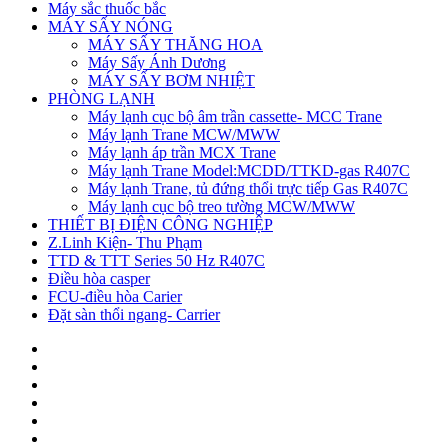
Máy sắc thuốc bắc
MÁY SẤY NÓNG
MÁY SẤY THĂNG HOA
Máy Sấy Ánh Dương
MÁY SẤY BƠM NHIỆT
PHÒNG LẠNH
Máy lạnh cục bộ âm trần cassette- MCC Trane
Máy lạnh Trane MCW/MWW
Máy lạnh áp trần MCX Trane
Máy lạnh Trane Model:MCDD/TTKD-gas R407C
Máy lạnh Trane, tủ đứng thổi trực tiếp Gas R407C
Máy lạnh cục bộ treo tường MCW/MWW
THIẾT BỊ ĐIỆN CÔNG NGHIỆP
Z.Linh Kiện- Thu Phạm
TTD & TTT Series 50 Hz R407C
Điều hòa casper
FCU-điều hòa Carier
Đặt sàn thổi ngang- Carrier