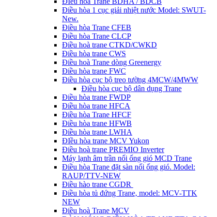
ĐIều hòa Trane BDHA / BDCB
Điều hòa 1 cục giải nhiệt nước Model: SWUT-
New.
Điều hòa Trane CFEB
Điều hòa Trane CLCP
Điều hoà trane CTKD/CWKD
Điều hòa trane CWS
Điều hoà Trane dòng Greenergy
Điều hòa trane FWC
Điều hòa cục bộ treo tường 4MCW/4MWW
Điều hòa cục bộ dân dụng Trane
Điều hòa trane FWDP
Điều hòa trane HFCA
Điều hòa Trane HFCF
Điều hòa trane HFWB
Điều hòa trane LWHA
ĐIều hòa trane MCV Yukon
Điều hoà trane PREMIO Inverter
Máy lạnh âm trần nối ống gió MCD Trane
Điều hòa Trane đặt sàn nối ống gió. Model:
RAUP/TTV-NEW
Điều hào trane CGDR
Điều hòa tủ đứng Trane, model: MCV-TTK
NEW
Điều hoà Trane MCV