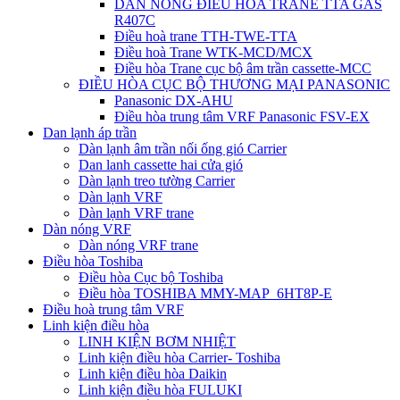
DÀN NÓNG ĐIỀU HÒA TRANE TTA GAS
R407C
Điều hoà trane TTH-TWE-TTA
Điều hoà Trane WTK-MCD/MCX
Điều hòa Trane cục bộ âm trần cassette-MCC
ĐIỀU HÒA CỤC BỘ THƯƠNG MẠI PANASONIC
Panasonic DX-AHU
Điều hòa trung tâm VRF Panasonic FSV-EX
Dan lạnh áp trần
Dàn lạnh âm trần nối ống gió Carrier
Dan lanh cassette hai cửa gió
Dàn lạnh treo tường Carrier
Dàn lạnh VRF
Dàn lạnh VRF trane
Dàn nóng VRF
Dàn nóng VRF trane
Điều hòa Toshiba
Điều hòa Cục bộ Toshiba
Điều hòa TOSHIBA MMY-MAP_6HT8P-E
Điều hoà trung tâm VRF
Linh kiện điều hòa
LINH KIỆN BƠM NHIỆT
Linh kiện điều hòa Carrier- Toshiba
Linh kiện điều hòa Daikin
Linh kiện điều hòa FULUKI