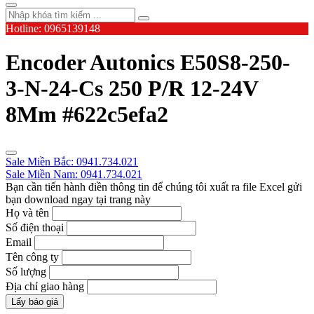
Hotline: 0965139148
Encoder Autonics E50S8-250-
3-N-24-Cs 250 P/R 12-24V
8Mm #622c5efa2
Sale Miền Bắc: 0941.734.021
Sale Miền Nam: 0941.734.021
Bạn cần tiến hành điền thông tin để chúng tôi xuất ra file Excel gửi
bạn download ngay tại trang này
Họ và tên
Số điện thoại
Email
Tên công ty
Số lượng
Địa chỉ giao hàng