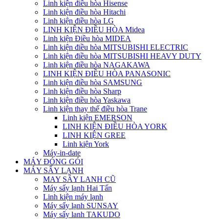
Linh kiện điều hòa Hisense
Linh kiện điều hòa Hitachi
Linh kiện điều hòa LG
LINH KIỆN ĐIỀU HÒA Midea
Linh kiện Điều hòa MIDEA
Linh kiện điều hòa MITSUBISHI ELECTRIC
Linh kiện điều hòa MITSUBISHI HEAVY DUTY
Linh kiện điều hòa NAGAKAWA
LINH KIỆN ĐIỀU HÒA PANASONIC
Linh kiện điều hòa SAMSUNG
Linh kiện điều hòa Sharp
Linh kiện điều hòa Yaskawa
Linh kiện thay thế điều hòa Trane
Linh kiện EMERSON
LINH KIỆN ĐIỀU HÒA YORK
LINH KIỆN GREE
Linh kiện York
Máy-in-date
MÁY ĐÓNG GÓI
MÁY SẤY LẠNH
MAY SÂY LANH CŨ
Máy sấy lạnh Hai Tấn
Linh kiện máy lạnh
Máy sấy lạnh SUNSAY
Máy sấy lanh TAKUDO