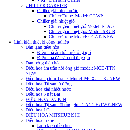
VRF- Dàn lạnh-Carrier
CHILLER CARRIER
Chiller giải nhiệt nước
Chiller Trane. Model: CGWP
Chiller giải nhiệt gió
Chiller giải nhiệt gió Model: RTAG
Chiller giải nhiệt gió. Model: SRUB
Chiller Trane Model: CGAT- NEW
Linh kiện thiết bị công nghiệp
Dàn lạnh điều hòa
Điều hoà âm trần nối ống gió
Điều hoà đặt sàn nối ống gió
Dàn nóng điều hòa
Điều hòa âm trần nối ống gió model: MCD-TTK.
NEW
Điều hòa áp trần Trane. Model: MCX- TTK- NEW
Điều hòa đặt sàn tủ đứng
Điều hòa giải nhiệt nước
Điều hòa Nhật Bãi
ĐIÊU HOA DAIKIN
Điều hòa đặt sàn nối ống gió TTA/TTH/TWE-NEW
Điều hòa LG
ĐIỀU HÒA MITSHUBISHI
Điều hòa Trane
Linh kiện điều hòa