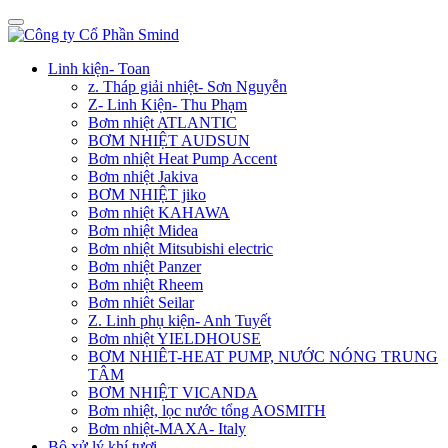
Linh kiện- Toan
z. Tháp giải nhiệt- Sơn Nguyễn
Z- Linh Kiện- Thu Phạm
Bơm nhiệt ATLANTIC
BƠM NHIỆT AUDSUN
Bơm nhiệt Heat Pump Accent
Bơm nhiệt Jakiva
BƠM NHIỆT jiko
Bơm nhiệt KAHAWA
Bơm nhiệt Midea
Bơm nhiệt Mitsubishi electric
Bơm nhiệt Panzer
Bơm nhiệt Rheem
Bơm nhiêt Seilar
Z. Linh phụ kiện- Anh Tuyết
Bơm nhiệt YIELDHOUSE
BƠM NHIÊT-HEAT PUMP, NƯỚC NÓNG TRUNG
TÂM
BƠM NHIỆT VICANDA
Bơm nhiệt, lọc nước tổng AOSMITH
Bơm nhiệt-MAXA- Italy
Bộ xử lý khí tươi