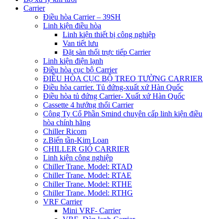
Carrier
Điều hòa Carrier – 39SH
Linh kiện điều hòa
Linh kiện thiết bị công nghiệp
Van tiết lưu
Đặt sàn thổi trực tiếp Carrier
Linh kiện điện lạnh
Điều hòa cục bộ Carrier
ĐIỀU HÒA CỤC BỘ TREO TƯỜNG CARRIER
Điều hòa carrier. Tủ đứng-xuất xứ Hàn Quốc
Điều hòa tủ đứng Carrier- Xuất xứ Hàn Quốc
Cassette 4 hướng thổi Carrier
Công Ty Cổ Phần Smind chuyên cấp linh kiện điều
hòa chính hãng
Chiller Ricom
z.Biến tần-Kim Loan
CHILLER GIÓ CARRIER
Linh kiện công nghiệp
Chiller Trane. Model: RTAD
Chiller Trane. Model: RTAE
Chiller Trane. Model: RTHE
Chiller Trane. Model: RTHG
VRF Carrier
Mini VRF- Carrier