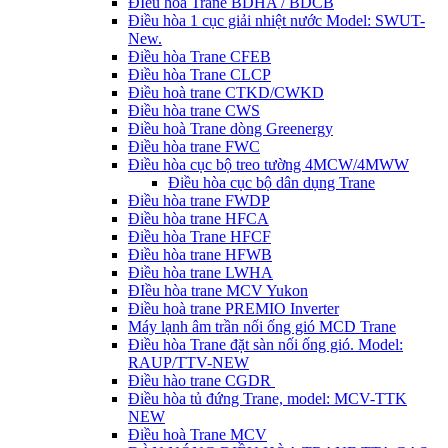
ĐIều hòa Trane BDHA / BDCB
Điều hòa 1 cục giải nhiệt nước Model: SWUT-
New.
Điều hòa Trane CFEB
Điều hòa Trane CLCP
Điều hoà trane CTKD/CWKD
Điều hòa trane CWS
Điều hoà Trane dòng Greenergy
Điều hòa trane FWC
Điều hòa cục bộ treo tường 4MCW/4MWW
Điều hòa cục bộ dân dụng Trane
Điều hòa trane FWDP
Điều hòa trane HFCA
Điều hòa Trane HFCF
Điều hòa trane HFWB
Điều hòa trane LWHA
ĐIều hòa trane MCV Yukon
Điều hoà trane PREMIO Inverter
Máy lạnh âm trần nối ống gió MCD Trane
Điều hòa Trane đặt sàn nối ống gió. Model:
RAUP/TTV-NEW
Điều hào trane CGDR
Điều hòa tủ đứng Trane, model: MCV-TTK
NEW
Điều hoà Trane MCV