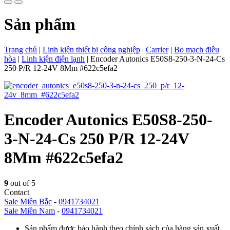
Sản phẩm
Trang chủ
|
Linh kiện thiết bị công nghiệp
|
Carrier
|
Bo mạch điều
hòa
|
Linh kiện điện lạnh
|
Encoder Autonics E50S8-250-3-N-24-Cs
250 P/R 12-24V 8Mm #622c5efa2
Encoder Autonics E50S8-250-
3-N-24-Cs 250 P/R 12-24V
8Mm #622c5efa2
9
out of 5
Contact
Sale Miền Bắc
-
0941734021
Sale Miền Nam
-
0941734021
Sản phẩm được bảo hành theo chính sách của hãng sản xuất.