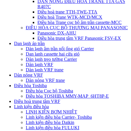
DÀN NÓNG ĐIỀU HÒA TRANE TTA GAS
R407C
Điều hoà trane TTH-TWE-TTA
Điều hoà Trane WTK-MCD/MCX
Điều hòa Trane cục bộ âm trần cassette-MCC
ĐIỀU HÒA CỤC BỘ THƯƠNG MẠI PANASONIC
Panasonic DX-AHU
Điều hòa trung tâm VRF Panasonic FSV-EX
Dan lạnh áp trần
Dàn lạnh âm trần nối ống gió Carrier
Dan lanh cassette hai cửa gió
Dàn lạnh treo tường Carrier
Dàn lạnh VRF
Dàn lạnh VRF trane
Dàn nóng VRF
Dàn nóng VRF trane
Điều hòa Toshiba
Điều hòa Cục bộ Toshiba
Điều hòa TOSHIBA MMY-MAP_6HT8P-E
Điều hoà trung tâm VRF
Linh kiện điều hòa
LINH KIỆN BƠM NHIỆT
Linh kiện điều hòa Carrier- Toshiba
Linh kiện điều hòa Daikin
Linh kiện điều hòa FULUKI