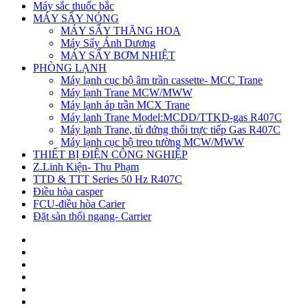
Máy sắc thuốc bắc
MÁY SẤY NÓNG
MÁY SẤY THĂNG HOA
Máy Sấy Ánh Dương
MÁY SẤY BƠM NHIỆT
PHÒNG LẠNH
Máy lạnh cục bộ âm trần cassette- MCC Trane
Máy lạnh Trane MCW/MWW
Máy lạnh áp trần MCX Trane
Máy lạnh Trane Model:MCDD/TTKD-gas R407C
Máy lạnh Trane, tủ đứng thổi trực tiếp Gas R407C
Máy lạnh cục bộ treo tường MCW/MWW
THIẾT BỊ ĐIỆN CÔNG NGHIỆP
Z.Linh Kiện- Thu Phạm
TTD & TTT Series 50 Hz R407C
Điều hòa casper
FCU-điều hòa Carier
Đặt sàn thổi ngang- Carrier