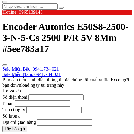
Hotline: 0965139148
Encoder Autonics E50S8-2500-
3-N-5-Cs 2500 P/R 5V 8Mm
#5ee783a17
Sale Miền Bắc: 0941.734.021
Sale Miền Nam: 0941.734.021
Bạn cần tiến hành điền thông tin để chúng tôi xuất ra file Excel gửi
bạn download ngay tại trang này
Họ và tên
Số điện thoại
Email
Tên công ty
Số lượng
Địa chỉ giao hàng