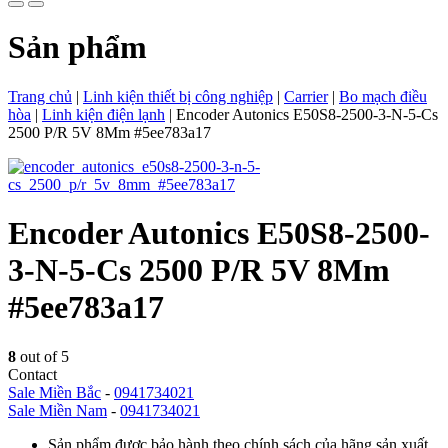
Sản phẩm
Trang chủ
|
Linh kiện thiết bị công nghiệp
|
Carrier
|
Bo mạch điều
hòa
|
Linh kiện điện lạnh
|
Encoder Autonics E50S8-2500-3-N-5-Cs
2500 P/R 5V 8Mm #5ee783a17
Encoder Autonics E50S8-2500-
3-N-5-Cs 2500 P/R 5V 8Mm
#5ee783a17
8
out of 5
Contact
Sale Miền Bắc
-
0941734021
Sale Miền Nam
-
0941734021
Sản phẩm được bảo hành theo chính sách của hãng sản xuất.