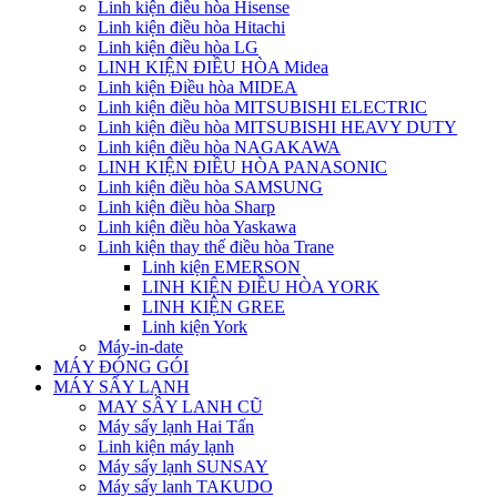
Linh kiện điều hòa Hisense
Linh kiện điều hòa Hitachi
Linh kiện điều hòa LG
LINH KIỆN ĐIỀU HÒA Midea
Linh kiện Điều hòa MIDEA
Linh kiện điều hòa MITSUBISHI ELECTRIC
Linh kiện điều hòa MITSUBISHI HEAVY DUTY
Linh kiện điều hòa NAGAKAWA
LINH KIỆN ĐIỀU HÒA PANASONIC
Linh kiện điều hòa SAMSUNG
Linh kiện điều hòa Sharp
Linh kiện điều hòa Yaskawa
Linh kiện thay thế điều hòa Trane
Linh kiện EMERSON
LINH KIỆN ĐIỀU HÒA YORK
LINH KIỆN GREE
Linh kiện York
Máy-in-date
MÁY ĐÓNG GÓI
MÁY SẤY LẠNH
MAY SÂY LANH CŨ
Máy sấy lạnh Hai Tấn
Linh kiện máy lạnh
Máy sấy lạnh SUNSAY
Máy sấy lanh TAKUDO