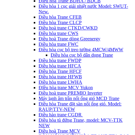
ĐIều hòa Trane BDHA / BDCB
Điều hòa 1 cục giải nhiệt nước Model: SWUT-
New.
Điều hòa Trane CFEB
Điều hòa Trane CLCP
Điều hoà trane CTKD/CWKD
Điều hòa trane CWS
Điều hoà Trane dòng Greenergy
Điều hòa trane FWC
Điều hòa cục bộ treo tường 4MCW/4MWW
Điều hòa cục bộ dân dụng Trane
Điều hòa trane FWDP
Điều hòa trane HFCA
Điều hòa Trane HFCF
Điều hòa trane HFWB
Điều hòa trane LWHA
ĐIều hòa trane MCV Yukon
Điều hoà trane PREMIO Inverter
Máy lạnh âm trần nối ống gió MCD Trane
Điều hòa Trane đặt sàn nối ống gió. Model:
RAUP/TTV-NEW
Điều hào trane CGDR
Điều hòa tủ đứng Trane, model: MCV-TTK
NEW
Điều hoà Trane MCV