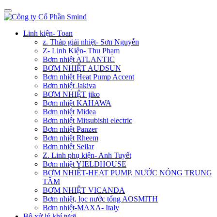
Linh kiện- Toan
z. Tháp giải nhiệt- Sơn Nguyễn
Z- Linh Kiện- Thu Phạm
Bơm nhiệt ATLANTIC
BƠM NHIỆT AUDSUN
Bơm nhiệt Heat Pump Accent
Bơm nhiệt Jakiva
BƠM NHIỆT jiko
Bơm nhiệt KAHAWA
Bơm nhiệt Midea
Bơm nhiệt Mitsubishi electric
Bơm nhiệt Panzer
Bơm nhiệt Rheem
Bơm nhiêt Seilar
Z. Linh phụ kiện- Anh Tuyết
Bơm nhiệt YIELDHOUSE
BƠM NHIÊT-HEAT PUMP, NƯỚC NÓNG TRUNG
TÂM
BƠM NHIỆT VICANDA
Bơm nhiệt, lọc nước tổng AOSMITH
Bơm nhiệt-MAXA- Italy
Bộ xử lý khí tươi