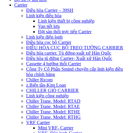
Carrier
Điều hòa Carrier – 39SH
Linh kiện điều hòa
Linh kiện thiết bị công nghiệp
Van tiết lưu
Đặt sàn thổi trực tiếp Carrier
Linh kiện điện lạnh
Điều hòa cục bộ Carrier
ĐIỀU HÒA CỤC BỘ TREO TƯỜNG CARRIER
Điều hòa carrier. Tủ đứng-xuất xứ Hàn Quốc
Điều hòa tủ đứng Carrier- Xuất xứ Hàn Quốc
Cassette 4 hướng thổi Carrier
Công Ty Cổ Phần Smind chuyên cấp linh kiện điều
hòa chính hãng
Chiller Ricom
z.Biến tần-Kim Loan
CHILLER GIÓ CARRIER
Linh kiện công nghiệp
Chiller Trane. Model: RTAD
Chiller Trane. Model: RTAE
Chiller Trane. Model: RTHE
Chiller Trane. Model: RTHG
VRF Carrier
Mini VRF- Carrier