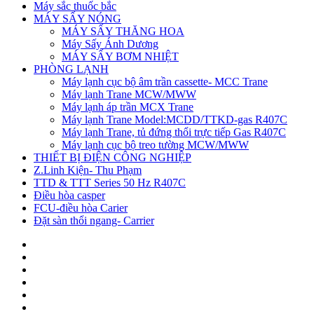
Máy sắc thuốc bắc
MÁY SẤY NÓNG
MÁY SẤY THĂNG HOA
Máy Sấy Ánh Dương
MÁY SẤY BƠM NHIỆT
PHÒNG LẠNH
Máy lạnh cục bộ âm trần cassette- MCC Trane
Máy lạnh Trane MCW/MWW
Máy lạnh áp trần MCX Trane
Máy lạnh Trane Model:MCDD/TTKD-gas R407C
Máy lạnh Trane, tủ đứng thổi trực tiếp Gas R407C
Máy lạnh cục bộ treo tường MCW/MWW
THIẾT BỊ ĐIỆN CÔNG NGHIỆP
Z.Linh Kiện- Thu Phạm
TTD & TTT Series 50 Hz R407C
Điều hòa casper
FCU-điều hòa Carier
Đặt sàn thổi ngang- Carrier