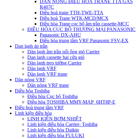
DÀN NÓNG ĐIỀU HÒA TRANE TTA GAS
R407C
Điều hoà trane TTH-TWE-TTA
Điều hoà Trane WTK-MCD/MCX
Điều hòa Trane cục bộ âm trần cassette-MCC
ĐIỀU HÒA CỤC BỘ THƯƠNG MẠI PANASONIC
Panasonic DX-AHU
Điều hòa trung tâm VRF Panasonic FSV-EX
Dan lạnh áp trần
Dàn lạnh âm trần nối ống gió Carrier
Dan lanh cassette hai cửa gió
Dàn lạnh treo tường Carrier
Dàn lạnh VRF
Dàn lạnh VRF trane
Dàn nóng VRF
Dàn nóng VRF trane
Điều hòa Toshiba
Điều hòa Cục bộ Toshiba
Điều hòa TOSHIBA MMY-MAP_6HT8P-E
Điều hoà trung tâm VRF
Linh kiện điều hòa
LINH KIỆN BƠM NHIỆT
Linh kiện điều hòa Carrier- Toshiba
Linh kiện điều hòa Daikin
Linh kiện điều hòa FULUKI