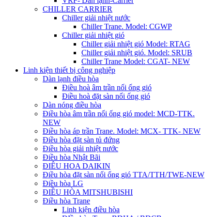
VRF- Dàn lạnh-Carrier
CHILLER CARRIER
Chiller giải nhiệt nước
Chiller Trane. Model: CGWP
Chiller giải nhiệt gió
Chiller giải nhiệt gió Model: RTAG
Chiller giải nhiệt gió. Model: SRUB
Chiller Trane Model: CGAT- NEW
Linh kiện thiết bị công nghiệp
Dàn lạnh điều hòa
Điều hoà âm trần nối ống gió
Điều hoà đặt sàn nối ống gió
Dàn nóng điều hòa
Điều hòa âm trần nối ống gió model: MCD-TTK.
NEW
Điều hòa áp trần Trane. Model: MCX- TTK- NEW
Điều hòa đặt sàn tủ đứng
Điều hòa giải nhiệt nước
Điều hòa Nhật Bãi
ĐIÊU HOA DAIKIN
Điều hòa đặt sàn nối ống gió TTA/TTH/TWE-NEW
Điều hòa LG
ĐIỀU HÒA MITSHUBISHI
Điều hòa Trane
Linh kiện điều hòa