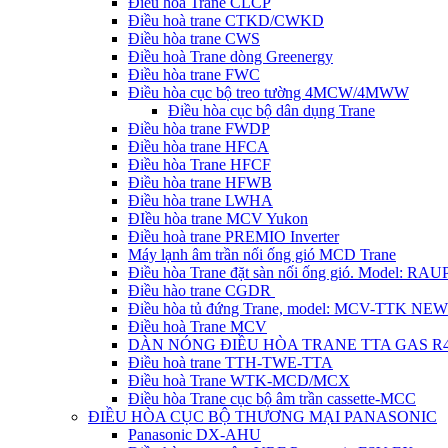
Điều hòa Trane CLCP
Điều hoà trane CTKD/CWKD
Điều hòa trane CWS
Điều hoà Trane dòng Greenergy
Điều hòa trane FWC
Điều hòa cục bộ treo tường 4MCW/4MWW
Điều hòa cục bộ dân dụng Trane
Điều hòa trane FWDP
Điều hòa trane HFCA
Điều hòa Trane HFCF
Điều hòa trane HFWB
Điều hòa trane LWHA
ĐIều hòa trane MCV Yukon
Điều hoà trane PREMIO Inverter
Máy lạnh âm trần nối ống gió MCD Trane
Điều hòa Trane đặt sàn nối ống gió. Model: R
Điều hào trane CGDR
Điều hòa tủ đứng Trane, model: MCV-TTK NEW
Điều hoà Trane MCV
DÀN NÓNG ĐIỀU HÒA TRANE TTA GAS R
Điều hoà trane TTH-TWE-TTA
Điều hoà Trane WTK-MCD/MCX
Điều hòa Trane cục bộ âm trần cassette-MCC
ĐIỀU HÒA CỤC BỘ THƯƠNG MẠI PANASONIC
Panasonic DX-AHU