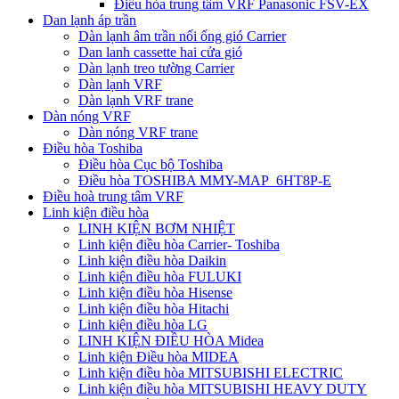
Điều hòa trung tâm VRF Panasonic FSV-EX
Dan lạnh áp trần
Dàn lạnh âm trần nối ống gió Carrier
Dan lanh cassette hai cửa gió
Dàn lạnh treo tường Carrier
Dàn lạnh VRF
Dàn lạnh VRF trane
Dàn nóng VRF
Dàn nóng VRF trane
Điều hòa Toshiba
Điều hòa Cục bộ Toshiba
Điều hòa TOSHIBA MMY-MAP_6HT8P-E
Điều hoà trung tâm VRF
Linh kiện điều hòa
LINH KIỆN BƠM NHIỆT
Linh kiện điều hòa Carrier- Toshiba
Linh kiện điều hòa Daikin
Linh kiện điều hòa FULUKI
Linh kiện điều hòa Hisense
Linh kiện điều hòa Hitachi
Linh kiện điều hòa LG
LINH KIỆN ĐIỀU HÒA Midea
Linh kiện Điều hòa MIDEA
Linh kiện điều hòa MITSUBISHI ELECTRIC
Linh kiện điều hòa MITSUBISHI HEAVY DUTY