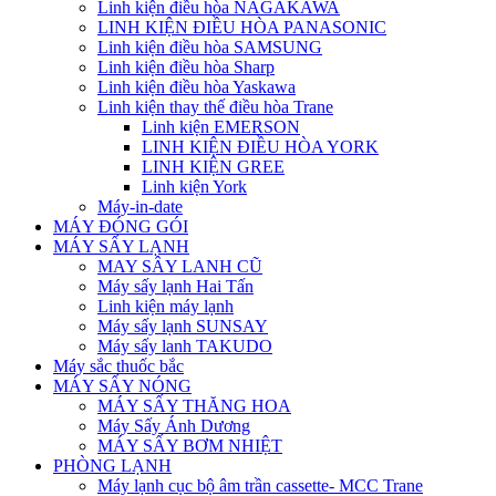
Linh kiện điều hòa NAGAKAWA
LINH KIỆN ĐIỀU HÒA PANASONIC
Linh kiện điều hòa SAMSUNG
Linh kiện điều hòa Sharp
Linh kiện điều hòa Yaskawa
Linh kiện thay thế điều hòa Trane
Linh kiện EMERSON
LINH KIỆN ĐIỀU HÒA YORK
LINH KIỆN GREE
Linh kiện York
Máy-in-date
MÁY ĐÓNG GÓI
MÁY SẤY LẠNH
MAY SÂY LANH CŨ
Máy sấy lạnh Hai Tấn
Linh kiện máy lạnh
Máy sấy lạnh SUNSAY
Máy sấy lanh TAKUDO
Máy sắc thuốc bắc
MÁY SẤY NÓNG
MÁY SẤY THĂNG HOA
Máy Sấy Ánh Dương
MÁY SẤY BƠM NHIỆT
PHÒNG LẠNH
Máy lạnh cục bộ âm trần cassette- MCC Trane