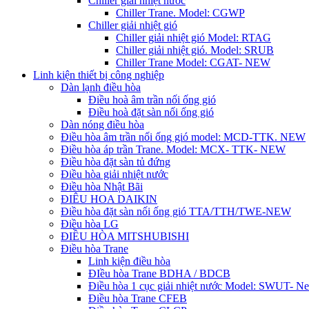
Chiller giải nhiệt nước
Chiller Trane. Model: CGWP
Chiller giải nhiệt gió
Chiller giải nhiệt gió Model: RTAG
Chiller giải nhiệt gió. Model: SRUB
Chiller Trane Model: CGAT- NEW
Linh kiện thiết bị công nghiệp
Dàn lạnh điều hòa
Điều hoà âm trần nối ống gió
Điều hoà đặt sàn nối ống gió
Dàn nóng điều hòa
Điều hòa âm trần nối ống gió model: MCD-TTK. NEW
Điều hòa áp trần Trane. Model: MCX- TTK- NEW
Điều hòa đặt sàn tủ đứng
Điều hòa giải nhiệt nước
Điều hòa Nhật Bãi
ĐIÊU HOA DAIKIN
Điều hòa đặt sàn nối ống gió TTA/TTH/TWE-NEW
Điều hòa LG
ĐIỀU HÒA MITSHUBISHI
Điều hòa Trane
Linh kiện điều hòa
ĐIều hòa Trane BDHA / BDCB
Điều hòa 1 cục giải nhiệt nước Model: SWUT- N
Điều hòa Trane CFEB