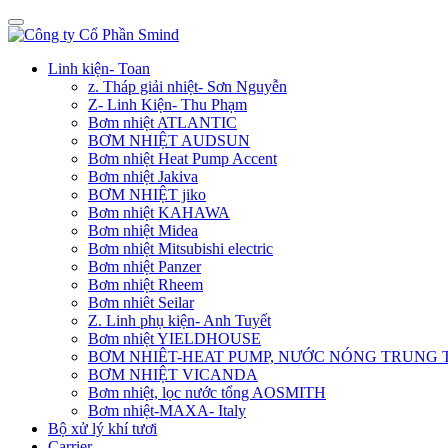
Linh kiện- Toan
z. Tháp giải nhiệt- Sơn Nguyễn
Z- Linh Kiện- Thu Phạm
Bơm nhiệt ATLANTIC
BƠM NHIỆT AUDSUN
Bơm nhiệt Heat Pump Accent
Bơm nhiệt Jakiva
BƠM NHIỆT jiko
Bơm nhiệt KAHAWA
Bơm nhiệt Midea
Bơm nhiệt Mitsubishi electric
Bơm nhiệt Panzer
Bơm nhiệt Rheem
Bơm nhiêt Seilar
Z. Linh phụ kiện- Anh Tuyết
Bơm nhiệt YIELDHOUSE
BƠM NHIÊT-HEAT PUMP, NƯỚC NÓNG TRUNG
BƠM NHIỆT VICANDA
Bơm nhiệt, lọc nước tổng AOSMITH
Bơm nhiệt-MAXA- Italy
Bộ xử lý khí tươi
Carrier