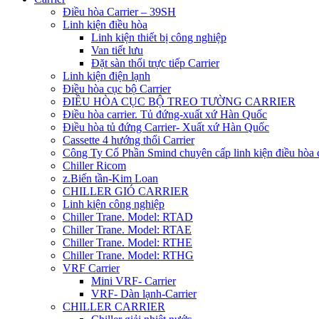
Điều hòa Carrier – 39SH
Linh kiện điều hòa
Linh kiện thiết bị công nghiệp
Van tiết lưu
Đặt sàn thổi trực tiếp Carrier
Linh kiện điện lạnh
Điều hòa cục bộ Carrier
ĐIỀU HÒA CỤC BỘ TREO TƯỜNG CARRIER
Điều hòa carrier. Tủ đứng-xuất xứ Hàn Quốc
Điều hòa tủ đứng Carrier- Xuất xứ Hàn Quốc
Cassette 4 hướng thổi Carrier
Công Ty Cổ Phần Smind chuyên cấp linh kiện điều hòa 
Chiller Ricom
z.Biến tần-Kim Loan
CHILLER GIÓ CARRIER
Linh kiện công nghiệp
Chiller Trane. Model: RTAD
Chiller Trane. Model: RTAE
Chiller Trane. Model: RTHE
Chiller Trane. Model: RTHG
VRF Carrier
Mini VRF- Carrier
VRF- Dàn lạnh-Carrier
CHILLER CARRIER