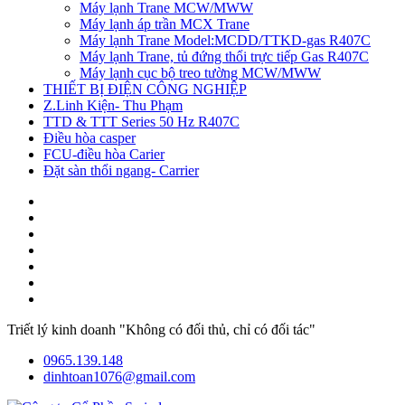
Máy lạnh Trane MCW/MWW
Máy lạnh áp trần MCX Trane
Máy lạnh Trane Model:MCDD/TTKD-gas R407C
Máy lạnh Trane, tủ đứng thổi trực tiếp Gas R407C
Máy lạnh cục bộ treo tường MCW/MWW
THIẾT BỊ ĐIỆN CÔNG NGHIỆP
Z.Linh Kiện- Thu Phạm
TTD & TTT Series 50 Hz R407C
Điều hòa casper
FCU-điều hòa Carier
Đặt sàn thổi ngang- Carrier
Triết lý kinh doanh "Không có đối thủ, chỉ có đối tác"
0965.139.148
dinhtoan1076@gmail.com