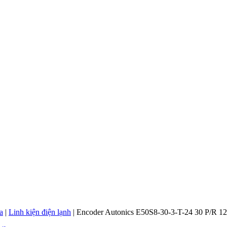
a
|
Linh kiện điện lạnh
|
Encoder Autonics E50S8-30-3-T-24 30 P/R 