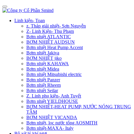
Linh kiện- Toan
z. Tháp giải nhiệt- Sơn Nguyễn
Z- Linh Kiện- Thu Phạm
Bơm nhiệt ATLANTIC
BƠM NHIỆT AUDSUN
Bơm nhiệt Heat Pump Accent
Bơm nhiệt Jakiva
BƠM NHIỆT jiko
Bơm nhiệt KAHAWA
Bơm nhiệt Midea
Bơm nhiệt Mitsubishi electric
Bơm nhiệt Panzer
Bơm nhiệt Rheem
Bơm nhiêt Seilar
Z. Linh phụ kiện- Anh Tuyết
Bơm nhiệt YIELDHOUSE
BƠM NHIÊT-HEAT PUMP, NƯỚC NÓNG TRUNG
TÂM
BƠM NHIỆT VICANDA
Bơm nhiệt, lọc nước tổng AOSMITH
Bơm nhiệt-MAXA- Italy
Bộ xử lý khí tươi