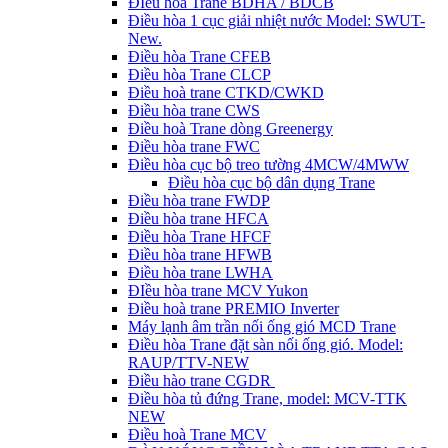
ĐIều hòa Trane BDHA / BDCB
Điều hòa 1 cục giải nhiệt nước Model: SWUT-
New.
Điều hòa Trane CFEB
Điều hòa Trane CLCP
Điều hoà trane CTKD/CWKD
Điều hòa trane CWS
Điều hoà Trane dòng Greenergy
Điều hòa trane FWC
Điều hòa cục bộ treo tường 4MCW/4MWW
Điều hòa cục bộ dân dụng Trane
Điều hòa trane FWDP
Điều hòa trane HFCA
Điều hòa Trane HFCF
Điều hòa trane HFWB
Điều hòa trane LWHA
ĐIều hòa trane MCV Yukon
Điều hoà trane PREMIO Inverter
Máy lạnh âm trần nối ống gió MCD Trane
Điều hòa Trane đặt sàn nối ống gió. Model:
RAUP/TTV-NEW
Điều hào trane CGDR
Điều hòa tủ đứng Trane, model: MCV-TTK
NEW
Điều hoà Trane MCV