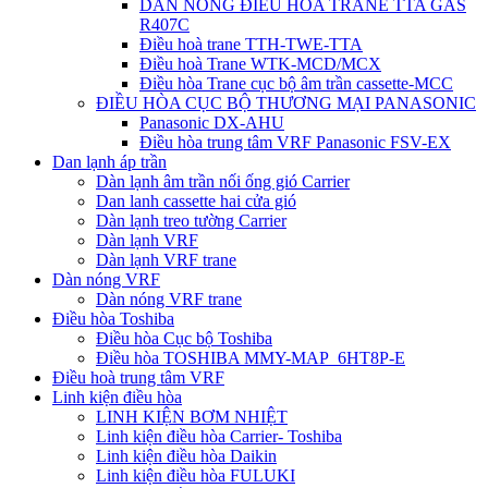
DÀN NÓNG ĐIỀU HÒA TRANE TTA GAS
R407C
Điều hoà trane TTH-TWE-TTA
Điều hoà Trane WTK-MCD/MCX
Điều hòa Trane cục bộ âm trần cassette-MCC
ĐIỀU HÒA CỤC BỘ THƯƠNG MẠI PANASONIC
Panasonic DX-AHU
Điều hòa trung tâm VRF Panasonic FSV-EX
Dan lạnh áp trần
Dàn lạnh âm trần nối ống gió Carrier
Dan lanh cassette hai cửa gió
Dàn lạnh treo tường Carrier
Dàn lạnh VRF
Dàn lạnh VRF trane
Dàn nóng VRF
Dàn nóng VRF trane
Điều hòa Toshiba
Điều hòa Cục bộ Toshiba
Điều hòa TOSHIBA MMY-MAP_6HT8P-E
Điều hoà trung tâm VRF
Linh kiện điều hòa
LINH KIỆN BƠM NHIỆT
Linh kiện điều hòa Carrier- Toshiba
Linh kiện điều hòa Daikin
Linh kiện điều hòa FULUKI