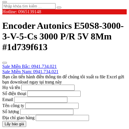
Hotline: 0965139148
Encoder Autonics E50S8-3000-
3-V-5-Cs 3000 P/R 5V 8Mm
#1d739f613
Sale Miền Bắc: 0941.734.021
Sale Miền Nam: 0941.734.021
Bạn cần tiến hành điền thông tin để chúng tôi xuất ra file Excel gửi
bạn download ngay tại trang này
Họ và tên
Số điện thoại
Email
Tên công ty
Số lượng
Địa chỉ giao hàng