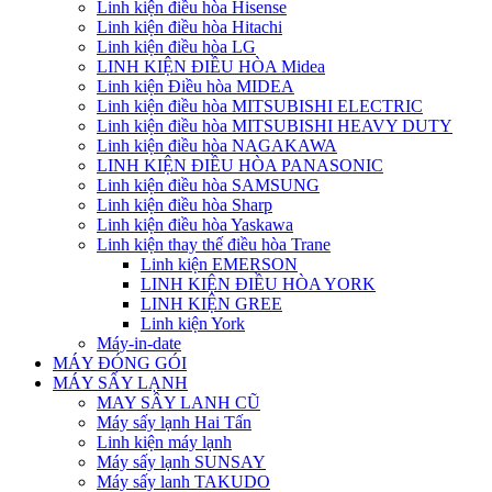
Linh kiện điều hòa Hisense
Linh kiện điều hòa Hitachi
Linh kiện điều hòa LG
LINH KIỆN ĐIỀU HÒA Midea
Linh kiện Điều hòa MIDEA
Linh kiện điều hòa MITSUBISHI ELECTRIC
Linh kiện điều hòa MITSUBISHI HEAVY DUTY
Linh kiện điều hòa NAGAKAWA
LINH KIỆN ĐIỀU HÒA PANASONIC
Linh kiện điều hòa SAMSUNG
Linh kiện điều hòa Sharp
Linh kiện điều hòa Yaskawa
Linh kiện thay thế điều hòa Trane
Linh kiện EMERSON
LINH KIỆN ĐIỀU HÒA YORK
LINH KIỆN GREE
Linh kiện York
Máy-in-date
MÁY ĐÓNG GÓI
MÁY SẤY LẠNH
MAY SÂY LANH CŨ
Máy sấy lạnh Hai Tấn
Linh kiện máy lạnh
Máy sấy lạnh SUNSAY
Máy sấy lanh TAKUDO