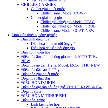
VRF- Dàn lạnh-Carrier
CHILLER CARRIER
Chiller giải nhiệt nước
Chiller Trane. Model: CGWP
Chiller giải nhiệt gió
Chiller giải nhiệt gió Model: RTAG
Chiller giải nhiệt gió. Model: SRUB
Chiller Trane Model: CGAT- NEW
Linh kiện thiết bị công nghiệp
Dàn lạnh điều hòa
Điều hoà âm trần nối ống gió
Điều hoà đặt sàn nối ống gió
Dàn nóng điều hòa
Điều hòa âm trần nối ống gió model: MCD-TTK.
NEW
Điều hòa áp trần Trane. Model: MCX- TTK- NEW
Điều hòa đặt sàn tủ đứng
Điều hòa giải nhiệt nước
Điều hòa Nhật Bãi
ĐIÊU HOA DAIKIN
Điều hòa đặt sàn nối ống gió TTA/TTH/TWE-NEW
Điều hòa LG
ĐIỀU HÒA MITSHUBISHI
Điều hòa Trane
Linh kiện điều hòa