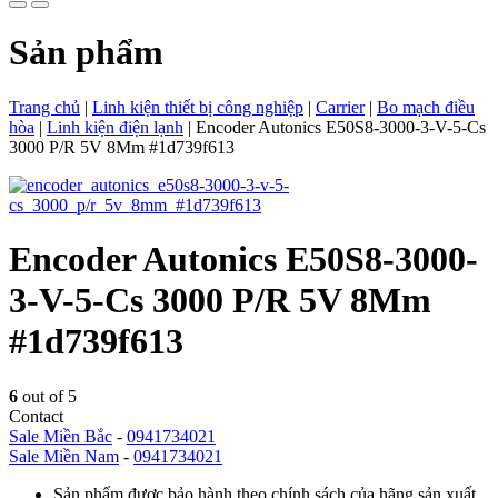
Sản phẩm
Trang chủ
|
Linh kiện thiết bị công nghiệp
|
Carrier
|
Bo mạch điều
hòa
|
Linh kiện điện lạnh
|
Encoder Autonics E50S8-3000-3-V-5-Cs
3000 P/R 5V 8Mm #1d739f613
Encoder Autonics E50S8-3000-
3-V-5-Cs 3000 P/R 5V 8Mm
#1d739f613
6
out of 5
Contact
Sale Miền Bắc
-
0941734021
Sale Miền Nam
-
0941734021
Sản phẩm được bảo hành theo chính sách của hãng sản xuất.