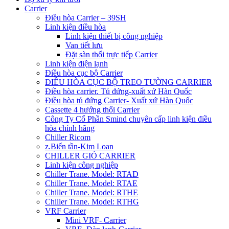
Carrier
Điều hòa Carrier – 39SH
Linh kiện điều hòa
Linh kiện thiết bị công nghiệp
Van tiết lưu
Đặt sàn thổi trực tiếp Carrier
Linh kiện điện lạnh
Điều hòa cục bộ Carrier
ĐIỀU HÒA CỤC BỘ TREO TƯỜNG CARRIER
Điều hòa carrier. Tủ đứng-xuất xứ Hàn Quốc
Điều hòa tủ đứng Carrier- Xuất xứ Hàn Quốc
Cassette 4 hướng thổi Carrier
Công Ty Cổ Phần Smind chuyên cấp linh kiện điều
hòa chính hãng
Chiller Ricom
z.Biến tần-Kim Loan
CHILLER GIÓ CARRIER
Linh kiện công nghiệp
Chiller Trane. Model: RTAD
Chiller Trane. Model: RTAE
Chiller Trane. Model: RTHE
Chiller Trane. Model: RTHG
VRF Carrier
Mini VRF- Carrier