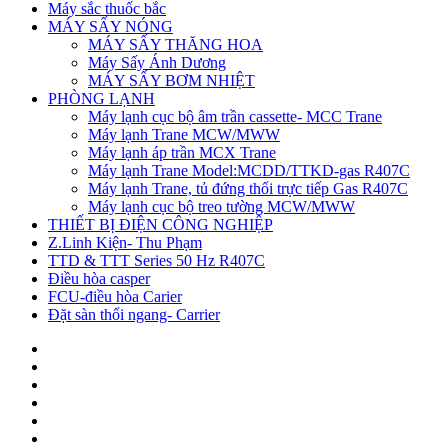
Máy sắc thuốc bắc
MÁY SẤY NÓNG
MÁY SẤY THĂNG HOA
Máy Sấy Ánh Dương
MÁY SẤY BƠM NHIỆT
PHÒNG LẠNH
Máy lạnh cục bộ âm trần cassette- MCC Trane
Máy lạnh Trane MCW/MWW
Máy lạnh áp trần MCX Trane
Máy lạnh Trane Model:MCDD/TTKD-gas R407C
Máy lạnh Trane, tủ đứng thổi trực tiếp Gas R407C
Máy lạnh cục bộ treo tường MCW/MWW
THIẾT BỊ ĐIỆN CÔNG NGHIỆP
Z.Linh Kiện- Thu Phạm
TTD & TTT Series 50 Hz R407C
Điều hòa casper
FCU-điều hòa Carier
Đặt sàn thổi ngang- Carrier