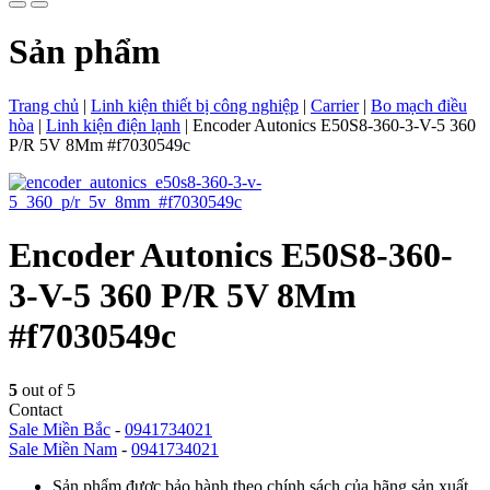
Sản phẩm
Trang chủ
|
Linh kiện thiết bị công nghiệp
|
Carrier
|
Bo mạch điều
hòa
|
Linh kiện điện lạnh
|
Encoder Autonics E50S8-360-3-V-5 360
P/R 5V 8Mm #f7030549c
Encoder Autonics E50S8-360-
3-V-5 360 P/R 5V 8Mm
#f7030549c
5
out of 5
Contact
Sale Miền Bắc
-
0941734021
Sale Miền Nam
-
0941734021
Sản phẩm được bảo hành theo chính sách của hãng sản xuất.