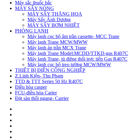
Máy sắc thuốc bắc
MÁY SẤY NÓNG
MÁY SẤY THĂNG HOA
Máy Sấy Ánh Dương
MÁY SẤY BƠM NHIỆT
PHÒNG LẠNH
Máy lạnh cục bộ âm trần cassette- MCC Trane
Máy lạnh Trane MCW/MWW
Máy lạnh áp trần MCX Trane
Máy lạnh Trane Model:MCDD/TTKD-gas R407C
Máy lạnh Trane, tủ đứng thổi trực tiếp Gas R407C
Máy lạnh cục bộ treo tường MCW/MWW
THIẾT BỊ ĐIỆN CÔNG NGHIỆP
Z.Linh Kiện- Thu Phạm
TTD & TTT Series 50 Hz R407C
Điều hòa casper
FCU-điều hòa Carier
Đặt sàn thổi ngang- Carrier