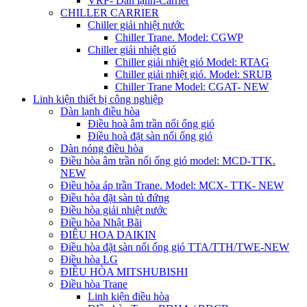
VRF- Dàn lạnh-Carrier
CHILLER CARRIER
Chiller giải nhiệt nước
Chiller Trane. Model: CGWP
Chiller giải nhiệt gió
Chiller giải nhiệt gió Model: RTAG
Chiller giải nhiệt gió. Model: SRUB
Chiller Trane Model: CGAT- NEW
Linh kiện thiết bị công nghiệp
Dàn lạnh điều hòa
Điều hoà âm trần nối ống gió
Điều hoà đặt sàn nối ống gió
Dàn nóng điều hòa
Điều hòa âm trần nối ống gió model: MCD-TTK.
NEW
Điều hòa áp trần Trane. Model: MCX- TTK- NEW
Điều hòa đặt sàn tủ đứng
Điều hòa giải nhiệt nước
Điều hòa Nhật Bãi
ĐIÊU HOA DAIKIN
Điều hòa đặt sàn nối ống gió TTA/TTH/TWE-NEW
Điều hòa LG
ĐIỀU HÒA MITSHUBISHI
Điều hòa Trane
Linh kiện điều hòa