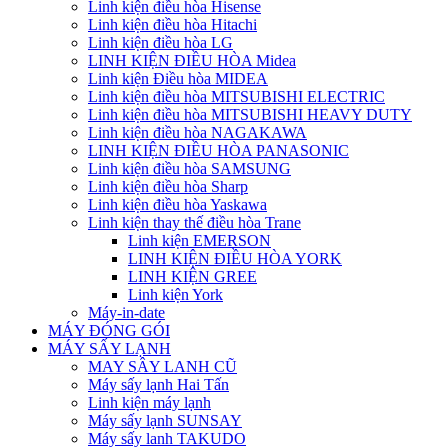
Linh kiện điều hòa Hisense
Linh kiện điều hòa Hitachi
Linh kiện điều hòa LG
LINH KIỆN ĐIỀU HÒA Midea
Linh kiện Điều hòa MIDEA
Linh kiện điều hòa MITSUBISHI ELECTRIC
Linh kiện điều hòa MITSUBISHI HEAVY DUTY
Linh kiện điều hòa NAGAKAWA
LINH KIỆN ĐIỀU HÒA PANASONIC
Linh kiện điều hòa SAMSUNG
Linh kiện điều hòa Sharp
Linh kiện điều hòa Yaskawa
Linh kiện thay thế điều hòa Trane
Linh kiện EMERSON
LINH KIỆN ĐIỀU HÒA YORK
LINH KIỆN GREE
Linh kiện York
Máy-in-date
MÁY ĐÓNG GÓI
MÁY SẤY LẠNH
MAY SÂY LANH CŨ
Máy sấy lạnh Hai Tấn
Linh kiện máy lạnh
Máy sấy lạnh SUNSAY
Máy sấy lanh TAKUDO