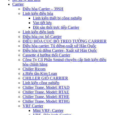
Carrier
Điều hòa Carrier – 39SH
Linh kiện điều hòa
Linh kiện thiết bị công nghiệp
Van tiết lưu
Đặt sàn thổi trực tiếp Carrier
Linh kiện điện lạnh
Điều hòa cục bộ Carrier
ĐIỀU HÒA CỤC BỘ TREO TƯỜNG CARRIER
Điều hòa carrier. Tủ đứng-xuất xứ Hàn Quốc
Điều hòa tủ đứng Carrier- Xuất xứ Hàn Quốc
Cassette 4 hướng thổi Carrier
Công Ty Cổ Phần Smind chuyên cấp linh kiện điều
hòa chính hãng
Chiller Ricom
z.Biến tần-Kim Loan
CHILLER GIÓ CARRIER
Linh kiện công nghiệp
Chiller Trane. Model: RTAD
Chiller Trane. Model: RTAE
Chiller Trane. Model: RTHE
Chiller Trane. Model: RTHG
VRF Carrier
Mini VRF- Carrier