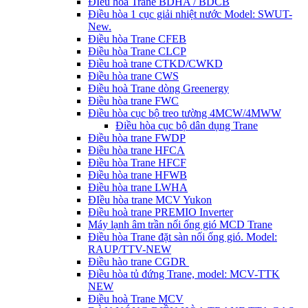
ĐIều hòa Trane BDHA / BDCB
Điều hòa 1 cục giải nhiệt nước Model: SWUT-
New.
Điều hòa Trane CFEB
Điều hòa Trane CLCP
Điều hoà trane CTKD/CWKD
Điều hòa trane CWS
Điều hoà Trane dòng Greenergy
Điều hòa trane FWC
Điều hòa cục bộ treo tường 4MCW/4MWW
Điều hòa cục bộ dân dụng Trane
Điều hòa trane FWDP
Điều hòa trane HFCA
Điều hòa Trane HFCF
Điều hòa trane HFWB
Điều hòa trane LWHA
ĐIều hòa trane MCV Yukon
Điều hoà trane PREMIO Inverter
Máy lạnh âm trần nối ống gió MCD Trane
Điều hòa Trane đặt sàn nối ống gió. Model:
RAUP/TTV-NEW
Điều hào trane CGDR
Điều hòa tủ đứng Trane, model: MCV-TTK
NEW
Điều hoà Trane MCV