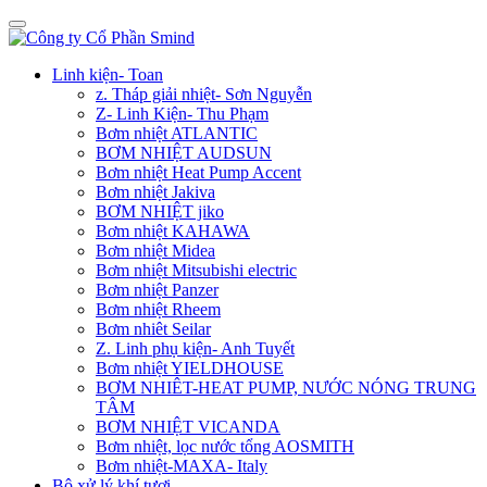
Linh kiện- Toan
z. Tháp giải nhiệt- Sơn Nguyễn
Z- Linh Kiện- Thu Phạm
Bơm nhiệt ATLANTIC
BƠM NHIỆT AUDSUN
Bơm nhiệt Heat Pump Accent
Bơm nhiệt Jakiva
BƠM NHIỆT jiko
Bơm nhiệt KAHAWA
Bơm nhiệt Midea
Bơm nhiệt Mitsubishi electric
Bơm nhiệt Panzer
Bơm nhiệt Rheem
Bơm nhiêt Seilar
Z. Linh phụ kiện- Anh Tuyết
Bơm nhiệt YIELDHOUSE
BƠM NHIÊT-HEAT PUMP, NƯỚC NÓNG TRUNG
TÂM
BƠM NHIỆT VICANDA
Bơm nhiệt, lọc nước tổng AOSMITH
Bơm nhiệt-MAXA- Italy
Bộ xử lý khí tươi