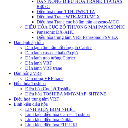
DÀN NÓNG ĐIỀU HÒA TRANE TTA GAS
R407C
Điều hoà trane TTH-TWE-TTA
Điều hoà Trane WTK-MCD/MCX
Điều hòa Trane cục bộ âm trần cassette-MCC
ĐIỀU HÒA CỤC BỘ THƯƠNG MẠI PANASONIC
Panasonic DX-AHU
Điều hòa trung tâm VRF Panasonic FSV-EX
Dan lạnh áp trần
Dàn lạnh âm trần nối ống gió Carrier
Dan lanh cassette hai cửa gió
Dàn lạnh treo tường Carrier
Dàn lạnh VRF
Dàn lạnh VRF trane
Dàn nóng VRF
Dàn nóng VRF trane
Điều hòa Toshiba
Điều hòa Cục bộ Toshiba
Điều hòa TOSHIBA MMY-MAP_6HT8P-E
Điều hoà trung tâm VRF
Linh kiện điều hòa
LINH KIỆN BƠM NHIỆT
Linh kiện điều hòa Carrier- Toshiba
Linh kiện điều hòa Daikin
Linh kiện điều hòa FULUKI