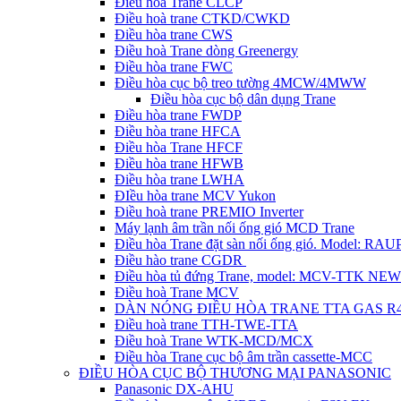
Điều hòa Trane CLCP
Điều hoà trane CTKD/CWKD
Điều hòa trane CWS
Điều hoà Trane dòng Greenergy
Điều hòa trane FWC
Điều hòa cục bộ treo tường 4MCW/4MWW
Điều hòa cục bộ dân dụng Trane
Điều hòa trane FWDP
Điều hòa trane HFCA
Điều hòa Trane HFCF
Điều hòa trane HFWB
Điều hòa trane LWHA
ĐIều hòa trane MCV Yukon
Điều hoà trane PREMIO Inverter
Máy lạnh âm trần nối ống gió MCD Trane
Điều hòa Trane đặt sàn nối ống gió. Model: R
Điều hào trane CGDR
Điều hòa tủ đứng Trane, model: MCV-TTK NEW
Điều hoà Trane MCV
DÀN NÓNG ĐIỀU HÒA TRANE TTA GAS R
Điều hoà trane TTH-TWE-TTA
Điều hoà Trane WTK-MCD/MCX
Điều hòa Trane cục bộ âm trần cassette-MCC
ĐIỀU HÒA CỤC BỘ THƯƠNG MẠI PANASONIC
Panasonic DX-AHU