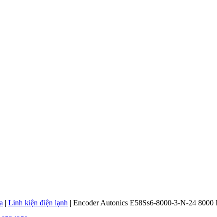
a
|
Linh kiện điện lạnh
|
Encoder Autonics E58Ss6-8000-3-N-24 800