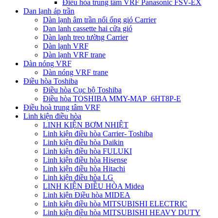
Điều hòa trung tâm VRF Panasonic FSV-EX
Dan lạnh áp trần
Dàn lạnh âm trần nối ống gió Carrier
Dan lanh cassette hai cửa gió
Dàn lạnh treo tường Carrier
Dàn lạnh VRF
Dàn lạnh VRF trane
Dàn nóng VRF
Dàn nóng VRF trane
Điều hòa Toshiba
Điều hòa Cục bộ Toshiba
Điều hòa TOSHIBA MMY-MAP_6HT8P-E
Điều hoà trung tâm VRF
Linh kiện điều hòa
LINH KIỆN BƠM NHIỆT
Linh kiện điều hòa Carrier- Toshiba
Linh kiện điều hòa Daikin
Linh kiện điều hòa FULUKI
Linh kiện điều hòa Hisense
Linh kiện điều hòa Hitachi
Linh kiện điều hòa LG
LINH KIỆN ĐIỀU HÒA Midea
Linh kiện Điều hòa MIDEA
Linh kiện điều hòa MITSUBISHI ELECTRIC
Linh kiện điều hòa MITSUBISHI HEAVY DUTY