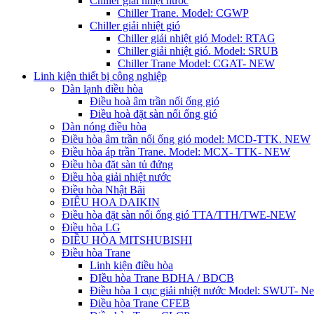
Chiller giải nhiệt nước
Chiller Trane. Model: CGWP
Chiller giải nhiệt gió
Chiller giải nhiệt gió Model: RTAG
Chiller giải nhiệt gió. Model: SRUB
Chiller Trane Model: CGAT- NEW
Linh kiện thiết bị công nghiệp
Dàn lạnh điều hòa
Điều hoà âm trần nối ống gió
Điều hoà đặt sàn nối ống gió
Dàn nóng điều hòa
Điều hòa âm trần nối ống gió model: MCD-TTK. NEW
Điều hòa áp trần Trane. Model: MCX- TTK- NEW
Điều hòa đặt sàn tủ đứng
Điều hòa giải nhiệt nước
Điều hòa Nhật Bãi
ĐIÊU HOA DAIKIN
Điều hòa đặt sàn nối ống gió TTA/TTH/TWE-NEW
Điều hòa LG
ĐIỀU HÒA MITSHUBISHI
Điều hòa Trane
Linh kiện điều hòa
ĐIều hòa Trane BDHA / BDCB
Điều hòa 1 cục giải nhiệt nước Model: SWUT- N
Điều hòa Trane CFEB