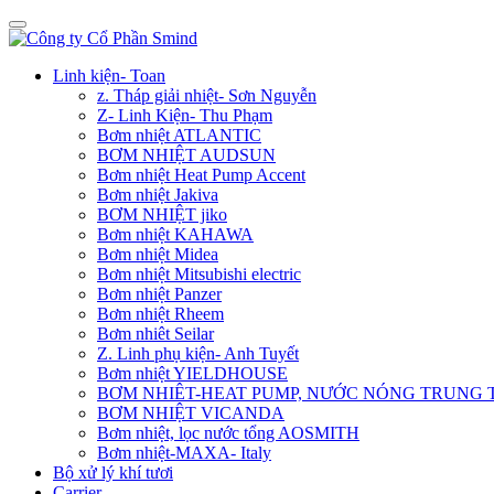
Linh kiện- Toan
z. Tháp giải nhiệt- Sơn Nguyễn
Z- Linh Kiện- Thu Phạm
Bơm nhiệt ATLANTIC
BƠM NHIỆT AUDSUN
Bơm nhiệt Heat Pump Accent
Bơm nhiệt Jakiva
BƠM NHIỆT jiko
Bơm nhiệt KAHAWA
Bơm nhiệt Midea
Bơm nhiệt Mitsubishi electric
Bơm nhiệt Panzer
Bơm nhiệt Rheem
Bơm nhiêt Seilar
Z. Linh phụ kiện- Anh Tuyết
Bơm nhiệt YIELDHOUSE
BƠM NHIÊT-HEAT PUMP, NƯỚC NÓNG TRUNG
BƠM NHIỆT VICANDA
Bơm nhiệt, lọc nước tổng AOSMITH
Bơm nhiệt-MAXA- Italy
Bộ xử lý khí tươi
Carrier