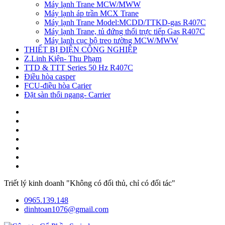
Máy lạnh Trane MCW/MWW
Máy lạnh áp trần MCX Trane
Máy lạnh Trane Model:MCDD/TTKD-gas R407C
Máy lạnh Trane, tủ đứng thổi trực tiếp Gas R407C
Máy lạnh cục bộ treo tường MCW/MWW
THIẾT BỊ ĐIỆN CÔNG NGHIỆP
Z.Linh Kiện- Thu Phạm
TTD & TTT Series 50 Hz R407C
Điều hòa casper
FCU-điều hòa Carier
Đặt sàn thổi ngang- Carrier
Triết lý kinh doanh "Không có đối thủ, chỉ có đối tác"
0965.139.148
dinhtoan1076@gmail.com