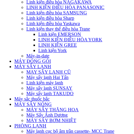
Linh kiện điều hòa NAGAKAWA
LINH KIỆN ĐIỀU HÒA PANASONIC
Linh kiện điều hòa SAMSUNG
Linh kiện điều hòa Sharp
Linh kiện điều hòa Yaskawa
Linh kiện thay thế điều hòa Trane
Linh kiện EMERSON
LINH KIỆN ĐIỀU HÒA YORK
LINH KIỆN GREE
Linh kiện York
Máy-in-date
MÁY ĐÓNG GÓI
MÁY SẤY LẠNH
MAY SÂY LANH CŨ
Máy sấy lạnh Hai Tấn
Linh kiện máy lạnh
Máy sấy lạnh SUNSAY
Máy sấy lanh TAKUDO
Máy sắc thuốc bắc
MÁY SẤY NÓNG
MÁY SẤY THĂNG HOA
Máy Sấy Ánh Dương
MÁY SẤY BƠM NHIỆT
PHÒNG LẠNH
Máy lạnh cục bộ âm trần cassette- MCC Trane