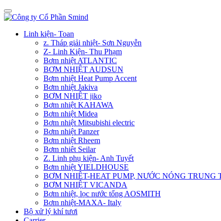
Linh kiện- Toan
z. Tháp giải nhiệt- Sơn Nguyễn
Z- Linh Kiện- Thu Phạm
Bơm nhiệt ATLANTIC
BƠM NHIỆT AUDSUN
Bơm nhiệt Heat Pump Accent
Bơm nhiệt Jakiva
BƠM NHIỆT jiko
Bơm nhiệt KAHAWA
Bơm nhiệt Midea
Bơm nhiệt Mitsubishi electric
Bơm nhiệt Panzer
Bơm nhiệt Rheem
Bơm nhiêt Seilar
Z. Linh phụ kiện- Anh Tuyết
Bơm nhiệt YIELDHOUSE
BƠM NHIÊT-HEAT PUMP, NƯỚC NÓNG TRUNG
BƠM NHIỆT VICANDA
Bơm nhiệt, lọc nước tổng AOSMITH
Bơm nhiệt-MAXA- Italy
Bộ xử lý khí tươi
Carrier