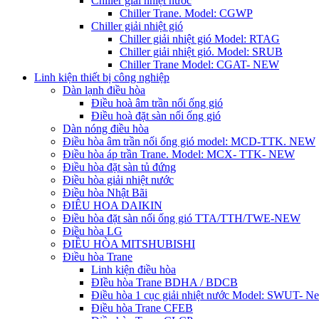
Chiller giải nhiệt nước
Chiller Trane. Model: CGWP
Chiller giải nhiệt gió
Chiller giải nhiệt gió Model: RTAG
Chiller giải nhiệt gió. Model: SRUB
Chiller Trane Model: CGAT- NEW
Linh kiện thiết bị công nghiệp
Dàn lạnh điều hòa
Điều hoà âm trần nối ống gió
Điều hoà đặt sàn nối ống gió
Dàn nóng điều hòa
Điều hòa âm trần nối ống gió model: MCD-TTK. NEW
Điều hòa áp trần Trane. Model: MCX- TTK- NEW
Điều hòa đặt sàn tủ đứng
Điều hòa giải nhiệt nước
Điều hòa Nhật Bãi
ĐIÊU HOA DAIKIN
Điều hòa đặt sàn nối ống gió TTA/TTH/TWE-NEW
Điều hòa LG
ĐIỀU HÒA MITSHUBISHI
Điều hòa Trane
Linh kiện điều hòa
ĐIều hòa Trane BDHA / BDCB
Điều hòa 1 cục giải nhiệt nước Model: SWUT- N
Điều hòa Trane CFEB