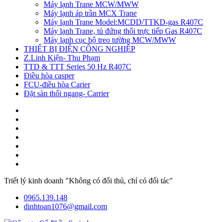
Máy lạnh Trane MCW/MWW
Máy lạnh áp trần MCX Trane
Máy lạnh Trane Model:MCDD/TTKD-gas R407C
Máy lạnh Trane, tủ đứng thổi trực tiếp Gas R407C
Máy lạnh cục bộ treo tường MCW/MWW
THIẾT BỊ ĐIỆN CÔNG NGHIỆP
Z.Linh Kiện- Thu Phạm
TTD & TTT Series 50 Hz R407C
Điều hòa casper
FCU-điều hòa Carier
Đặt sàn thổi ngang- Carrier
Triết lý kinh doanh "Không có đối thủ, chỉ có đối tác"
0965.139.148
dinhtoan1076@gmail.com