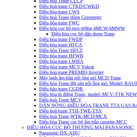
Điều hòa Trane CLCP
Điều hoà trane CTKD/CWKD
Điều hòa trane CWS
Điều hoà Trane dòng Greenergy
Điều hòa trane FWC
Điều hòa cục bộ treo tường 4MCW/4MWW
Điều hòa cục bộ dân dụng Trane
Điều hòa trane FWDP
Điều hòa trane HFCA
Điều hòa Trane HFCF
Điều hòa trane HFWB
Điều hòa trane LWHA
ĐIều hòa trane MCV Yukon
Điều hoà trane PREMIO Inverter
Máy lạnh âm trần nối ống gió MCD Trane
Điều hòa Trane đặt sàn nối ống gió. Model: R
Điều hào trane CGDR
Điều hòa tủ đứng Trane, model: MCV-TTK NEW
Điều hoà Trane MCV
DÀN NÓNG ĐIỀU HÒA TRANE TTA GAS R
Điều hoà trane TTH-TWE-TTA
Điều hoà Trane WTK-MCD/MCX
Điều hòa Trane cục bộ âm trần cassette-MCC
ĐIỀU HÒA CỤC BỘ THƯƠNG MẠI PANASONIC
Panasonic DX-AHU