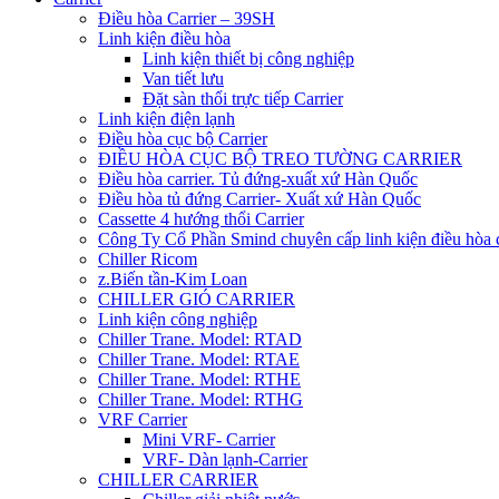
Điều hòa Carrier – 39SH
Linh kiện điều hòa
Linh kiện thiết bị công nghiệp
Van tiết lưu
Đặt sàn thổi trực tiếp Carrier
Linh kiện điện lạnh
Điều hòa cục bộ Carrier
ĐIỀU HÒA CỤC BỘ TREO TƯỜNG CARRIER
Điều hòa carrier. Tủ đứng-xuất xứ Hàn Quốc
Điều hòa tủ đứng Carrier- Xuất xứ Hàn Quốc
Cassette 4 hướng thổi Carrier
Công Ty Cổ Phần Smind chuyên cấp linh kiện điều hòa 
Chiller Ricom
z.Biến tần-Kim Loan
CHILLER GIÓ CARRIER
Linh kiện công nghiệp
Chiller Trane. Model: RTAD
Chiller Trane. Model: RTAE
Chiller Trane. Model: RTHE
Chiller Trane. Model: RTHG
VRF Carrier
Mini VRF- Carrier
VRF- Dàn lạnh-Carrier
CHILLER CARRIER