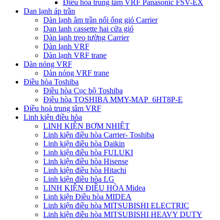
Điều hòa trung tâm VRF Panasonic FSV-EX
Dan lạnh áp trần
Dàn lạnh âm trần nối ống gió Carrier
Dan lanh cassette hai cửa gió
Dàn lạnh treo tường Carrier
Dàn lạnh VRF
Dàn lạnh VRF trane
Dàn nóng VRF
Dàn nóng VRF trane
Điều hòa Toshiba
Điều hòa Cục bộ Toshiba
Điều hòa TOSHIBA MMY-MAP_6HT8P-E
Điều hoà trung tâm VRF
Linh kiện điều hòa
LINH KIỆN BƠM NHIỆT
Linh kiện điều hòa Carrier- Toshiba
Linh kiện điều hòa Daikin
Linh kiện điều hòa FULUKI
Linh kiện điều hòa Hisense
Linh kiện điều hòa Hitachi
Linh kiện điều hòa LG
LINH KIỆN ĐIỀU HÒA Midea
Linh kiện Điều hòa MIDEA
Linh kiện điều hòa MITSUBISHI ELECTRIC
Linh kiện điều hòa MITSUBISHI HEAVY DUTY