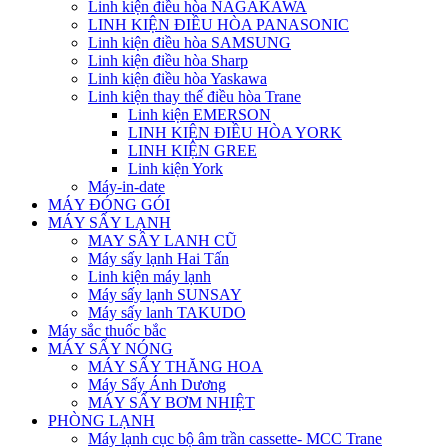
Linh kiện điều hòa NAGAKAWA
LINH KIỆN ĐIỀU HÒA PANASONIC
Linh kiện điều hòa SAMSUNG
Linh kiện điều hòa Sharp
Linh kiện điều hòa Yaskawa
Linh kiện thay thế điều hòa Trane
Linh kiện EMERSON
LINH KIỆN ĐIỀU HÒA YORK
LINH KIỆN GREE
Linh kiện York
Máy-in-date
MÁY ĐÓNG GÓI
MÁY SẤY LẠNH
MAY SÂY LANH CŨ
Máy sấy lạnh Hai Tấn
Linh kiện máy lạnh
Máy sấy lạnh SUNSAY
Máy sấy lanh TAKUDO
Máy sắc thuốc bắc
MÁY SẤY NÓNG
MÁY SẤY THĂNG HOA
Máy Sấy Ánh Dương
MÁY SẤY BƠM NHIỆT
PHÒNG LẠNH
Máy lạnh cục bộ âm trần cassette- MCC Trane