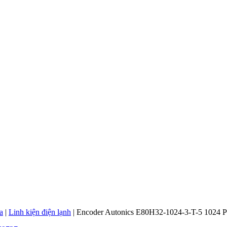
a
|
Linh kiện điện lạnh
|
Encoder Autonics E80H32-1024-3-T-5 1024