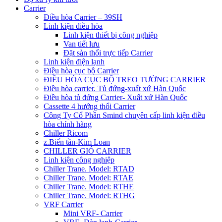
Carrier
Điều hòa Carrier – 39SH
Linh kiện điều hòa
Linh kiện thiết bị công nghiệp
Van tiết lưu
Đặt sàn thổi trực tiếp Carrier
Linh kiện điện lạnh
Điều hòa cục bộ Carrier
ĐIỀU HÒA CỤC BỘ TREO TƯỜNG CARRIER
Điều hòa carrier. Tủ đứng-xuất xứ Hàn Quốc
Điều hòa tủ đứng Carrier- Xuất xứ Hàn Quốc
Cassette 4 hướng thổi Carrier
Công Ty Cổ Phần Smind chuyên cấp linh kiện điều
hòa chính hãng
Chiller Ricom
z.Biến tần-Kim Loan
CHILLER GIÓ CARRIER
Linh kiện công nghiệp
Chiller Trane. Model: RTAD
Chiller Trane. Model: RTAE
Chiller Trane. Model: RTHE
Chiller Trane. Model: RTHG
VRF Carrier
Mini VRF- Carrier