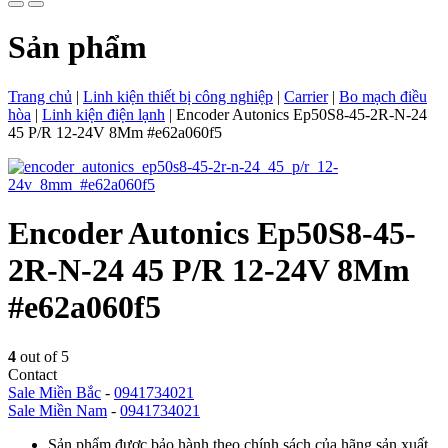
Sản phẩm
Trang chủ
|
Linh kiện thiết bị công nghiệp
|
Carrier
|
Bo mạch điều
hòa
|
Linh kiện điện lạnh
|
Encoder Autonics Ep50S8-45-2R-N-24
45 P/R 12-24V 8Mm #e62a060f5
Encoder Autonics Ep50S8-45-
2R-N-24 45 P/R 12-24V 8Mm
#e62a060f5
4
out of 5
Contact
Sale Miền Bắc
-
0941734021
Sale Miền Nam
-
0941734021
Sản phẩm được bảo hành theo chính sách của hãng sản xuất.