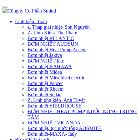
Linh kiện- Toan
z. Tháp giải nhiệt- Sơn Nguyễn
Z- Linh Kiện- Thu Phạm
Bơm nhiệt ATLANTIC
BƠM NHIỆT AUDSUN
Bơm nhiệt Heat Pump Accent
Bơm nhiệt Jakiva
BƠM NHIỆT jiko
Bơm nhiệt KAHAWA
Bơm nhiệt Midea
Bơm nhiệt Mitsubishi electric
Bơm nhiệt Panzer
Bơm nhiệt Rheem
Bơm nhiêt Seilar
Z. Linh phụ kiện- Anh Tuyết
Bơm nhiệt YIELDHOUSE
BƠM NHIÊT-HEAT PUMP, NƯỚC NÓNG TRUNG
TÂM
BƠM NHIỆT VICANDA
Bơm nhiệt, lọc nước tổng AOSMITH
Bơm nhiệt-MAXA- Italy
Bộ xử lý khí tươi