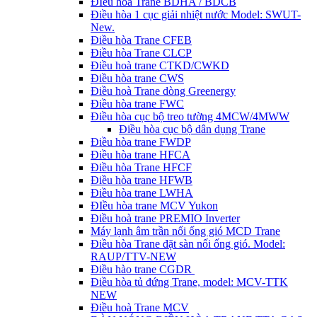
ĐIều hòa Trane BDHA / BDCB
Điều hòa 1 cục giải nhiệt nước Model: SWUT-
New.
Điều hòa Trane CFEB
Điều hòa Trane CLCP
Điều hoà trane CTKD/CWKD
Điều hòa trane CWS
Điều hoà Trane dòng Greenergy
Điều hòa trane FWC
Điều hòa cục bộ treo tường 4MCW/4MWW
Điều hòa cục bộ dân dụng Trane
Điều hòa trane FWDP
Điều hòa trane HFCA
Điều hòa Trane HFCF
Điều hòa trane HFWB
Điều hòa trane LWHA
ĐIều hòa trane MCV Yukon
Điều hoà trane PREMIO Inverter
Máy lạnh âm trần nối ống gió MCD Trane
Điều hòa Trane đặt sàn nối ống gió. Model:
RAUP/TTV-NEW
Điều hào trane CGDR
Điều hòa tủ đứng Trane, model: MCV-TTK
NEW
Điều hoà Trane MCV