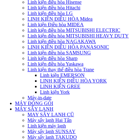
Linh kiện điều hòa Hisense
Linh kiện điều hòa Hitachi
Linh kiện điều hòa LG
LINH KIỆN ĐIỀU HÒA Midea
Linh kiện Điều hòa MIDEA
Linh kiện điều hòa MITSUBISHI ELECTRIC
Linh kiện điều hòa MITSUBISHI HEAVY DUTY
Linh kiện điều hòa NAGAKAWA
LINH KIỆN ĐIỀU HÒA PANASONIC
Linh kiện điều hòa SAMSUNG
Linh kiện điều hòa Sharp
Linh kiện điều hòa Yaskawa
Linh kiện thay thế điều hòa Trane
Linh kiện EMERSON
LINH KIỆN ĐIỀU HÒA YORK
LINH KIỆN GREE
Linh kiện York
Máy-in-date
MÁY ĐÓNG GÓI
MÁY SẤY LẠNH
MAY SÂY LANH CŨ
Máy sấy lạnh Hai Tấn
Linh kiện máy lạnh
Máy sấy lạnh SUNSAY
Máy sấy lanh TAKUDO