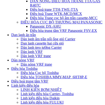
DÀN NÓNG ĐIỀU HÒA TRANE TTA GAS
R407C
Điều hoà trane TTH-TWE-TTA
Điều hoà Trane WTK-MCD/MCX
Điều hòa Trane cục bộ âm trần cassette-MCC
ĐIỀU HÒA CỤC BỘ THƯƠNG MẠI PANASONIC
Panasonic DX-AHU
Điều hòa trung tâm VRF Panasonic FSV-EX
Dan lạnh áp trần
Dàn lạnh âm trần nối ống gió Carrier
Dan lanh cassette hai cửa gió
Dàn lạnh treo tường Carrier
Dàn lạnh VRF
Dàn lạnh VRF trane
Dàn nóng VRF
Dàn nóng VRF trane
Điều hòa Toshiba
Điều hòa Cục bộ Toshiba
Điều hòa TOSHIBA MMY-MAP_6HT8P-E
Điều hoà trung tâm VRF
Linh kiện điều hòa
LINH KIỆN BƠM NHIỆT
Linh kiện điều hòa Carrier- Toshiba
Linh kiện điều hòa Daikin
Linh kiện điều hòa FULUKI