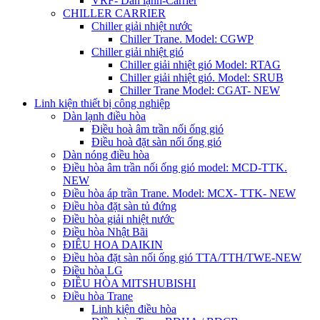
VRF- Dàn lạnh-Carrier
CHILLER CARRIER
Chiller giải nhiệt nước
Chiller Trane. Model: CGWP
Chiller giải nhiệt gió
Chiller giải nhiệt gió Model: RTAG
Chiller giải nhiệt gió. Model: SRUB
Chiller Trane Model: CGAT- NEW
Linh kiện thiết bị công nghiệp
Dàn lạnh điều hòa
Điều hoà âm trần nối ống gió
Điều hoà đặt sàn nối ống gió
Dàn nóng điều hòa
Điều hòa âm trần nối ống gió model: MCD-TTK.
NEW
Điều hòa áp trần Trane. Model: MCX- TTK- NEW
Điều hòa đặt sàn tủ đứng
Điều hòa giải nhiệt nước
Điều hòa Nhật Bãi
ĐIÊU HOA DAIKIN
Điều hòa đặt sàn nối ống gió TTA/TTH/TWE-NEW
Điều hòa LG
ĐIỀU HÒA MITSHUBISHI
Điều hòa Trane
Linh kiện điều hòa