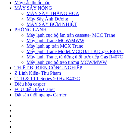
Máy sắc thuốc bắc
MÁY SẤY NÓNG
MÁY SẤY THĂNG HOA
Máy Sấy Ánh Dương
MÁY SẤY BƠM NHIỆT
PHÒNG LẠNH
Máy lạnh cục bộ âm trần cassette- MCC Trane
Máy lạnh Trane MCW/MWW
Máy lạnh áp trần MCX Trane
Máy lạnh Trane Model:MCDD/TTKD-gas R407C
Máy lạnh Trane, tủ đứng thổi trực tiếp Gas R407C
Máy lạnh cục bộ treo tường MCW/MWW
THIẾT BỊ ĐIỆN CÔNG NGHIỆP
Z.Linh Kiện- Thu Phạm
TTD & TTT Series 50 Hz R407C
Điều hòa casper
FCU-điều hòa Carier
Đặt sàn thổi ngang- Carrier