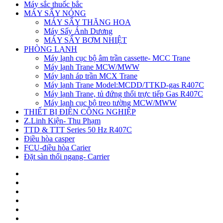
Máy sắc thuốc bắc
MÁY SẤY NÓNG
MÁY SẤY THĂNG HOA
Máy Sấy Ánh Dương
MÁY SẤY BƠM NHIỆT
PHÒNG LẠNH
Máy lạnh cục bộ âm trần cassette- MCC Trane
Máy lạnh Trane MCW/MWW
Máy lạnh áp trần MCX Trane
Máy lạnh Trane Model:MCDD/TTKD-gas R407C
Máy lạnh Trane, tủ đứng thổi trực tiếp Gas R407C
Máy lạnh cục bộ treo tường MCW/MWW
THIẾT BỊ ĐIỆN CÔNG NGHIỆP
Z.Linh Kiện- Thu Phạm
TTD & TTT Series 50 Hz R407C
Điều hòa casper
FCU-điều hòa Carier
Đặt sàn thổi ngang- Carrier