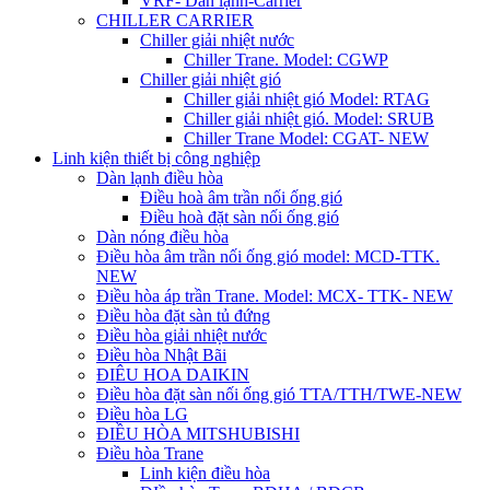
VRF- Dàn lạnh-Carrier
CHILLER CARRIER
Chiller giải nhiệt nước
Chiller Trane. Model: CGWP
Chiller giải nhiệt gió
Chiller giải nhiệt gió Model: RTAG
Chiller giải nhiệt gió. Model: SRUB
Chiller Trane Model: CGAT- NEW
Linh kiện thiết bị công nghiệp
Dàn lạnh điều hòa
Điều hoà âm trần nối ống gió
Điều hoà đặt sàn nối ống gió
Dàn nóng điều hòa
Điều hòa âm trần nối ống gió model: MCD-TTK.
NEW
Điều hòa áp trần Trane. Model: MCX- TTK- NEW
Điều hòa đặt sàn tủ đứng
Điều hòa giải nhiệt nước
Điều hòa Nhật Bãi
ĐIÊU HOA DAIKIN
Điều hòa đặt sàn nối ống gió TTA/TTH/TWE-NEW
Điều hòa LG
ĐIỀU HÒA MITSHUBISHI
Điều hòa Trane
Linh kiện điều hòa