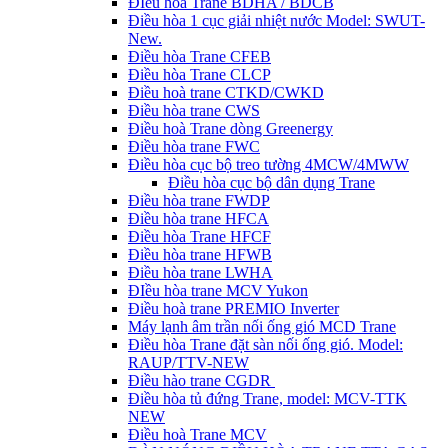
ĐIều hòa Trane BDHA / BDCB
Điều hòa 1 cục giải nhiệt nước Model: SWUT-
New.
Điều hòa Trane CFEB
Điều hòa Trane CLCP
Điều hoà trane CTKD/CWKD
Điều hòa trane CWS
Điều hoà Trane dòng Greenergy
Điều hòa trane FWC
Điều hòa cục bộ treo tường 4MCW/4MWW
Điều hòa cục bộ dân dụng Trane
Điều hòa trane FWDP
Điều hòa trane HFCA
Điều hòa Trane HFCF
Điều hòa trane HFWB
Điều hòa trane LWHA
ĐIều hòa trane MCV Yukon
Điều hoà trane PREMIO Inverter
Máy lạnh âm trần nối ống gió MCD Trane
Điều hòa Trane đặt sàn nối ống gió. Model:
RAUP/TTV-NEW
Điều hào trane CGDR
Điều hòa tủ đứng Trane, model: MCV-TTK
NEW
Điều hoà Trane MCV