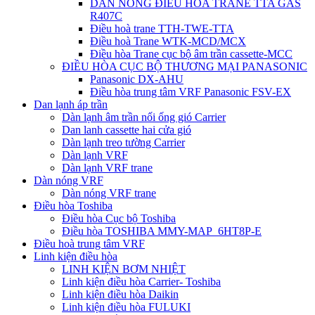
DÀN NÓNG ĐIỀU HÒA TRANE TTA GAS
R407C
Điều hoà trane TTH-TWE-TTA
Điều hoà Trane WTK-MCD/MCX
Điều hòa Trane cục bộ âm trần cassette-MCC
ĐIỀU HÒA CỤC BỘ THƯƠNG MẠI PANASONIC
Panasonic DX-AHU
Điều hòa trung tâm VRF Panasonic FSV-EX
Dan lạnh áp trần
Dàn lạnh âm trần nối ống gió Carrier
Dan lanh cassette hai cửa gió
Dàn lạnh treo tường Carrier
Dàn lạnh VRF
Dàn lạnh VRF trane
Dàn nóng VRF
Dàn nóng VRF trane
Điều hòa Toshiba
Điều hòa Cục bộ Toshiba
Điều hòa TOSHIBA MMY-MAP_6HT8P-E
Điều hoà trung tâm VRF
Linh kiện điều hòa
LINH KIỆN BƠM NHIỆT
Linh kiện điều hòa Carrier- Toshiba
Linh kiện điều hòa Daikin
Linh kiện điều hòa FULUKI