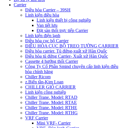
Carrier
Điều hòa Carrier – 39SH
Linh kiện điều hòa
Linh kiện thiết bị công nghiệp
Van tiết lưu
Đặt sàn thổi trực tiếp Carrier
Linh kiện điện lạnh
Điều hòa cục bộ Carrier
ĐIỀU HÒA CỤC BỘ TREO TƯỜNG CARRIER
Điều hòa carrier. Tủ đứng-xuất xứ Hàn Quốc
Điều hòa tủ đứng Carrier- Xuất xứ Hàn Quốc
Cassette 4 hướng thổi Carrier
Công Ty Cổ Phần Smind chuyên cấp linh kiện điều
hòa chính hãng
Chiller Ricom
z.Biến tần-Kim Loan
CHILLER GIÓ CARRIER
Linh kiện công nghiệp
Chiller Trane. Model: RTAD
Chiller Trane. Model: RTAE
Chiller Trane. Model: RTHE
Chiller Trane. Model: RTHG
VRF Carrier
Mini VRF- Carrier