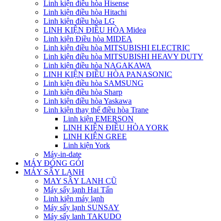
Linh kiện điều hòa Hisense
Linh kiện điều hòa Hitachi
Linh kiện điều hòa LG
LINH KIỆN ĐIỀU HÒA Midea
Linh kiện Điều hòa MIDEA
Linh kiện điều hòa MITSUBISHI ELECTRIC
Linh kiện điều hòa MITSUBISHI HEAVY DUTY
Linh kiện điều hòa NAGAKAWA
LINH KIỆN ĐIỀU HÒA PANASONIC
Linh kiện điều hòa SAMSUNG
Linh kiện điều hòa Sharp
Linh kiện điều hòa Yaskawa
Linh kiện thay thế điều hòa Trane
Linh kiện EMERSON
LINH KIỆN ĐIỀU HÒA YORK
LINH KIỆN GREE
Linh kiện York
Máy-in-date
MÁY ĐÓNG GÓI
MÁY SẤY LẠNH
MAY SÂY LANH CŨ
Máy sấy lạnh Hai Tấn
Linh kiện máy lạnh
Máy sấy lạnh SUNSAY
Máy sấy lanh TAKUDO