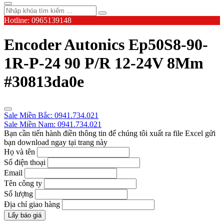
Hotline: 0965139148
Encoder Autonics Ep50S8-90-
1R-P-24 90 P/R 12-24V 8Mm
#30813da0e
Sale Miền Bắc: 0941.734.021
Sale Miền Nam: 0941.734.021
Bạn cần tiến hành điền thông tin để chúng tôi xuất ra file Excel gửi
bạn download ngay tại trang này
Họ và tên
Số điện thoại
Email
Tên công ty
Số lượng
Địa chỉ giao hàng