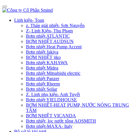
Linh kiện- Toan
z. Tháp giải nhiệt- Sơn Nguyễn
Z- Linh Kiện- Thu Phạm
Bơm nhiệt ATLANTIC
BƠM NHIỆT AUDSUN
Bơm nhiệt Heat Pump Accent
Bơm nhiệt Jakiva
BƠM NHIỆT jiko
Bơm nhiệt KAHAWA
Bơm nhiệt Midea
Bơm nhiệt Mitsubishi electric
Bơm nhiệt Panzer
Bơm nhiệt Rheem
Bơm nhiêt Seilar
Z. Linh phụ kiện- Anh Tuyết
Bơm nhiệt YIELDHOUSE
BƠM NHIÊT-HEAT PUMP, NƯỚC NÓNG TRUNG
TÂM
BƠM NHIỆT VICANDA
Bơm nhiệt, lọc nước tổng AOSMITH
Bơm nhiệt-MAXA- Italy
Bộ xử lý khí tươi