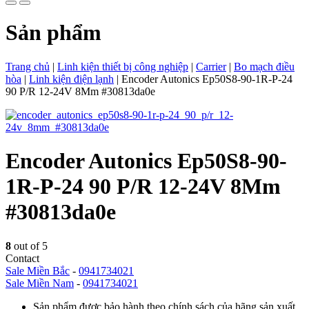
Sản phẩm
Trang chủ
|
Linh kiện thiết bị công nghiệp
|
Carrier
|
Bo mạch điều
hòa
|
Linh kiện điện lạnh
|
Encoder Autonics Ep50S8-90-1R-P-24
90 P/R 12-24V 8Mm #30813da0e
Encoder Autonics Ep50S8-90-
1R-P-24 90 P/R 12-24V 8Mm
#30813da0e
8
out of 5
Contact
Sale Miền Bắc
-
0941734021
Sale Miền Nam
-
0941734021
Sản phẩm được bảo hành theo chính sách của hãng sản xuất.