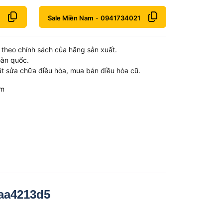
Sale Miền Nam
-
0941734021
theo chính sách của hãng sản xuất.
oàn quốc.
t sửa chữa điều hòa, mua bán điều hòa cũ.
om
1aa4213d5