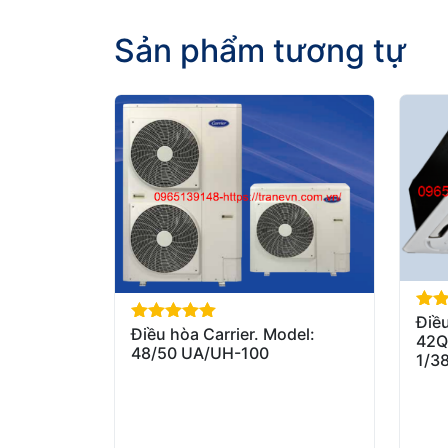
Sản phẩm tương tự
Điều
out 
Điều hòa Carrier. Model:
out of 5
42Q
48/50 UA/UH-100
1/3