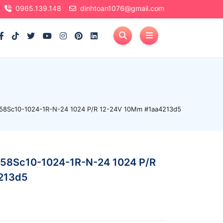
0965.139.148
dinhtoan1076@gmail.com
p58Sc10-1024-1R-N-24 1024 P/R 12-24V 10Mm #1aa4213d5
p58Sc10-1024-1R-N-24 1024 P/R
213d5