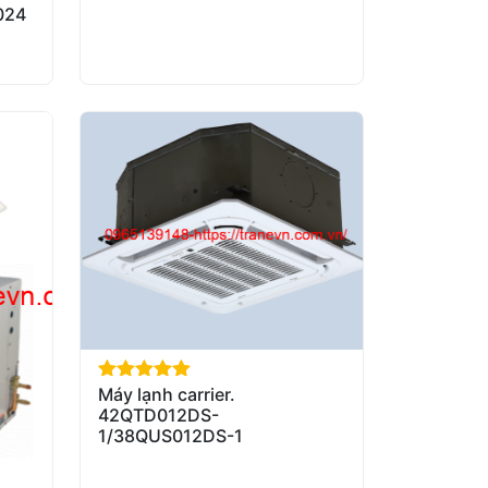
024
Máy lạnh carrier.
out of 5
42QTD012DS-
1/38QUS012DS-1