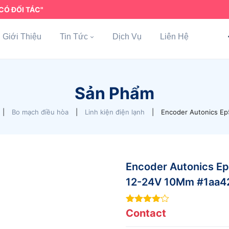
CÓ ĐỐI TÁC"
Giới Thiệu
Tin Tức
Dịch Vụ
Liên Hệ
Sản Phẩm
|
Bo mạch điều hòa
|
Linh kiện điện lạnh
|
Encoder Autonics E
Encoder Autonics E
12-24V 10Mm #1aa4
4
out of
Contact
5