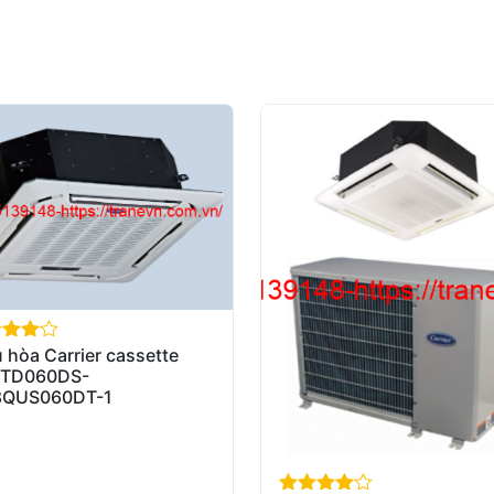
 hòa Carrier cassette
of 5
TD060DS-
8QUS060DT-1