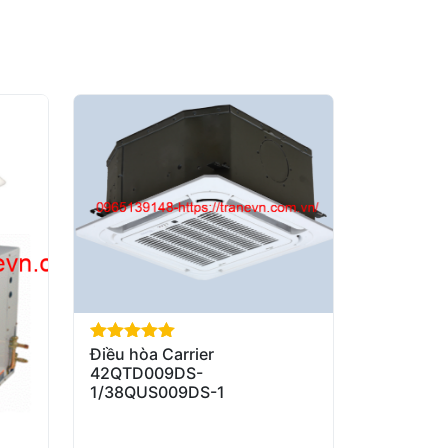
Điều hòa Carrier
out of 5
42QTD009DS-
1/38QUS009DS-1