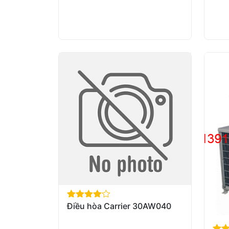
Điều hòa Carrier 30AW040
out of 5