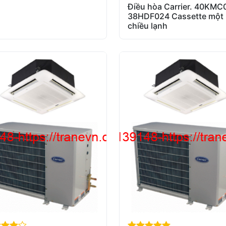
Điều hòa Carrier. 40KMC
out of 5
38HDF024 Cassette một
chiều lạnh