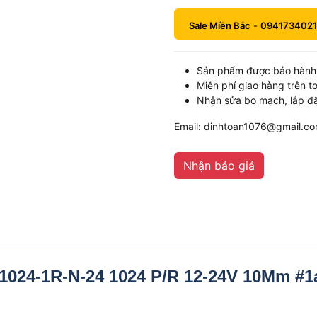
Sale Miền Bắc
-
0941734021
Sản phẩm được bảo hành 
Miễn phí giao hàng trên t
Nhận sửa bo mạch, lắp đặ
Email: dinhtoan1076@gmail.c
Nhận báo giá
1024-1R-N-24 1024 P/R 12-24V 10Mm #