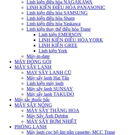
Linh kiện điều hòa NAGAKAWA
LINH KIỆN ĐIỀU HÒA PANASONIC
Linh kiện điều hòa SAMSUNG
Linh kiện điều hòa Sharp
Linh kiện điều hòa Yaskawa
Linh kiện thay thế điều hòa Trane
Linh kiện EMERSON
LINH KIỆN ĐIỀU HÒA YORK
LINH KIỆN GREE
Linh kiện York
Máy-in-date
MÁY ĐÓNG GÓI
MÁY SẤY LẠNH
MAY SÂY LANH CŨ
Máy sấy lạnh Hai Tấn
Linh kiện máy lạnh
Máy sấy lạnh SUNSAY
Máy sấy lanh TAKUDO
Máy sắc thuốc bắc
MÁY SẤY NÓNG
MÁY SẤY THĂNG HOA
Máy Sấy Ánh Dương
MÁY SẤY BƠM NHIỆT
PHÒNG LẠNH
Máy lạnh cục bộ âm trần cassette- MCC Trane