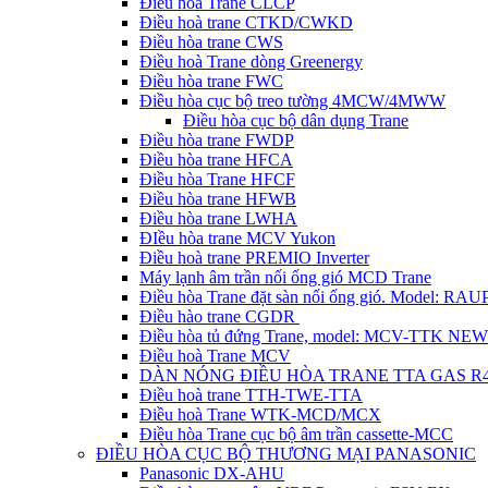
Điều hòa Trane CLCP
Điều hoà trane CTKD/CWKD
Điều hòa trane CWS
Điều hoà Trane dòng Greenergy
Điều hòa trane FWC
Điều hòa cục bộ treo tường 4MCW/4MWW
Điều hòa cục bộ dân dụng Trane
Điều hòa trane FWDP
Điều hòa trane HFCA
Điều hòa Trane HFCF
Điều hòa trane HFWB
Điều hòa trane LWHA
ĐIều hòa trane MCV Yukon
Điều hoà trane PREMIO Inverter
Máy lạnh âm trần nối ống gió MCD Trane
Điều hòa Trane đặt sàn nối ống gió. Model: R
Điều hào trane CGDR
Điều hòa tủ đứng Trane, model: MCV-TTK NEW
Điều hoà Trane MCV
DÀN NÓNG ĐIỀU HÒA TRANE TTA GAS R
Điều hoà trane TTH-TWE-TTA
Điều hoà Trane WTK-MCD/MCX
Điều hòa Trane cục bộ âm trần cassette-MCC
ĐIỀU HÒA CỤC BỘ THƯƠNG MẠI PANASONIC
Panasonic DX-AHU