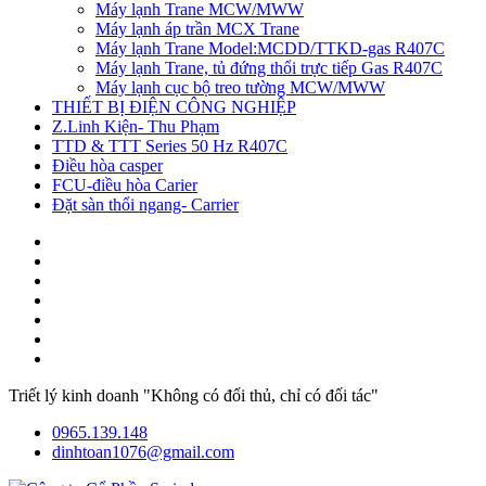
Máy lạnh Trane MCW/MWW
Máy lạnh áp trần MCX Trane
Máy lạnh Trane Model:MCDD/TTKD-gas R407C
Máy lạnh Trane, tủ đứng thổi trực tiếp Gas R407C
Máy lạnh cục bộ treo tường MCW/MWW
THIẾT BỊ ĐIỆN CÔNG NGHIỆP
Z.Linh Kiện- Thu Phạm
TTD & TTT Series 50 Hz R407C
Điều hòa casper
FCU-điều hòa Carier
Đặt sàn thổi ngang- Carrier
Triết lý kinh doanh "Không có đối thủ, chỉ có đối tác"
0965.139.148
dinhtoan1076@gmail.com