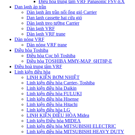
Điều hòa trung tâm VRF Panasonic FSV-EX
Dan lạnh áp trần
Dàn lạnh âm trần nối ống gió Carrier
Dan lanh cassette hai cửa gió
Dàn lạnh treo tường Carrier
Dàn lạnh VRF
Dàn lạnh VRF trane
Dàn nóng VRF
Dàn nóng VRF trane
Điều hòa Toshiba
Điều hòa Cục bộ Toshiba
Điều hòa TOSHIBA MMY-MAP_6HT8P-E
Điều hoà trung tâm VRF
Linh kiện điều hòa
LINH KIỆN BƠM NHIỆT
Linh kiện điều hòa Carrier- Toshiba
Linh kiện điều hòa Daikin
Linh kiện điều hòa FULUKI
Linh kiện điều hòa Hisense
Linh kiện điều hòa Hitachi
Linh kiện điều hòa LG
LINH KIỆN ĐIỀU HÒA Midea
Linh kiện Điều hòa MIDEA
Linh kiện điều hòa MITSUBISHI ELECTRIC
Linh kiện điều hòa MITSUBISHI HEAVY DUTY