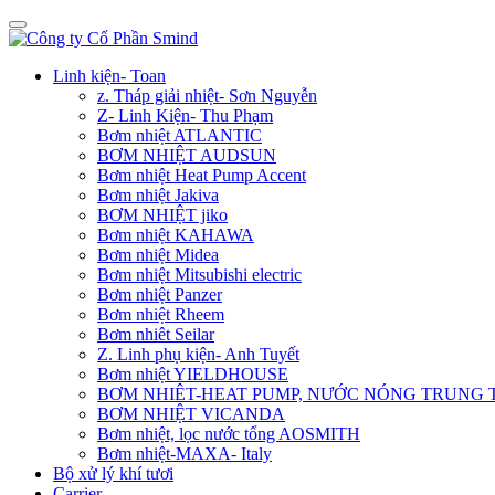
Linh kiện- Toan
z. Tháp giải nhiệt- Sơn Nguyễn
Z- Linh Kiện- Thu Phạm
Bơm nhiệt ATLANTIC
BƠM NHIỆT AUDSUN
Bơm nhiệt Heat Pump Accent
Bơm nhiệt Jakiva
BƠM NHIỆT jiko
Bơm nhiệt KAHAWA
Bơm nhiệt Midea
Bơm nhiệt Mitsubishi electric
Bơm nhiệt Panzer
Bơm nhiệt Rheem
Bơm nhiêt Seilar
Z. Linh phụ kiện- Anh Tuyết
Bơm nhiệt YIELDHOUSE
BƠM NHIÊT-HEAT PUMP, NƯỚC NÓNG TRUNG
BƠM NHIỆT VICANDA
Bơm nhiệt, lọc nước tổng AOSMITH
Bơm nhiệt-MAXA- Italy
Bộ xử lý khí tươi
Carrier