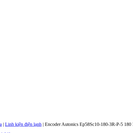
a
|
Linh kiện điện lạnh
|
Encoder Autonics Ep58Sc10-180-3R-P-5 180