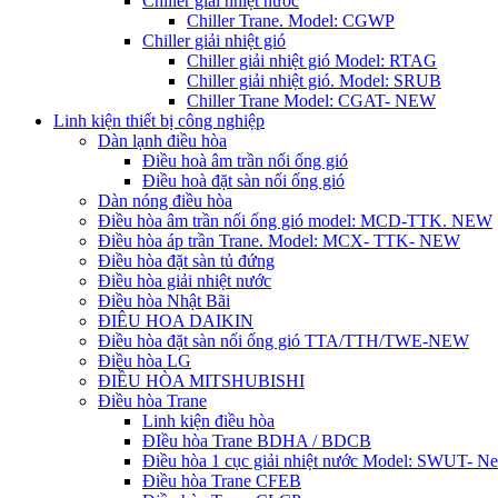
Chiller giải nhiệt nước
Chiller Trane. Model: CGWP
Chiller giải nhiệt gió
Chiller giải nhiệt gió Model: RTAG
Chiller giải nhiệt gió. Model: SRUB
Chiller Trane Model: CGAT- NEW
Linh kiện thiết bị công nghiệp
Dàn lạnh điều hòa
Điều hoà âm trần nối ống gió
Điều hoà đặt sàn nối ống gió
Dàn nóng điều hòa
Điều hòa âm trần nối ống gió model: MCD-TTK. NEW
Điều hòa áp trần Trane. Model: MCX- TTK- NEW
Điều hòa đặt sàn tủ đứng
Điều hòa giải nhiệt nước
Điều hòa Nhật Bãi
ĐIÊU HOA DAIKIN
Điều hòa đặt sàn nối ống gió TTA/TTH/TWE-NEW
Điều hòa LG
ĐIỀU HÒA MITSHUBISHI
Điều hòa Trane
Linh kiện điều hòa
ĐIều hòa Trane BDHA / BDCB
Điều hòa 1 cục giải nhiệt nước Model: SWUT- N
Điều hòa Trane CFEB