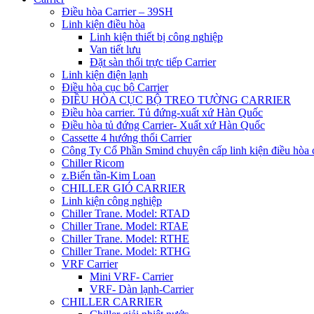
Điều hòa Carrier – 39SH
Linh kiện điều hòa
Linh kiện thiết bị công nghiệp
Van tiết lưu
Đặt sàn thổi trực tiếp Carrier
Linh kiện điện lạnh
Điều hòa cục bộ Carrier
ĐIỀU HÒA CỤC BỘ TREO TƯỜNG CARRIER
Điều hòa carrier. Tủ đứng-xuất xứ Hàn Quốc
Điều hòa tủ đứng Carrier- Xuất xứ Hàn Quốc
Cassette 4 hướng thổi Carrier
Công Ty Cổ Phần Smind chuyên cấp linh kiện điều hòa 
Chiller Ricom
z.Biến tần-Kim Loan
CHILLER GIÓ CARRIER
Linh kiện công nghiệp
Chiller Trane. Model: RTAD
Chiller Trane. Model: RTAE
Chiller Trane. Model: RTHE
Chiller Trane. Model: RTHG
VRF Carrier
Mini VRF- Carrier
VRF- Dàn lạnh-Carrier
CHILLER CARRIER