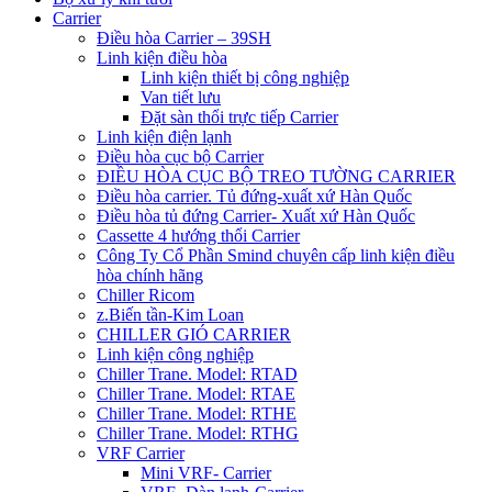
Carrier
Điều hòa Carrier – 39SH
Linh kiện điều hòa
Linh kiện thiết bị công nghiệp
Van tiết lưu
Đặt sàn thổi trực tiếp Carrier
Linh kiện điện lạnh
Điều hòa cục bộ Carrier
ĐIỀU HÒA CỤC BỘ TREO TƯỜNG CARRIER
Điều hòa carrier. Tủ đứng-xuất xứ Hàn Quốc
Điều hòa tủ đứng Carrier- Xuất xứ Hàn Quốc
Cassette 4 hướng thổi Carrier
Công Ty Cổ Phần Smind chuyên cấp linh kiện điều
hòa chính hãng
Chiller Ricom
z.Biến tần-Kim Loan
CHILLER GIÓ CARRIER
Linh kiện công nghiệp
Chiller Trane. Model: RTAD
Chiller Trane. Model: RTAE
Chiller Trane. Model: RTHE
Chiller Trane. Model: RTHG
VRF Carrier
Mini VRF- Carrier