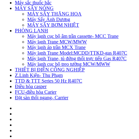
Máy sắc thuốc bắc
MÁY SẤY NÓNG
MÁY SẤY THĂNG HOA
Máy Sấy Ánh Dương
MÁY SẤY BƠM NHIỆT
PHÒNG LẠNH
Máy lạnh cục bộ âm trần cassette- MCC Trane
Máy lạnh Trane MCW/MWW
Máy lạnh áp trần MCX Trane
Máy lạnh Trane Model:MCDD/TTKD-gas R407C
Máy lạnh Trane, tủ đứng thổi trực tiếp Gas R407C
Máy lạnh cục bộ treo tường MCW/MWW
THIẾT BỊ ĐIỆN CÔNG NGHIỆP
Z.Linh Kiện- Thu Phạm
TTD & TTT Series 50 Hz R407C
Điều hòa casper
FCU-điều hòa Carier
Đặt sàn thổi ngang- Carrier