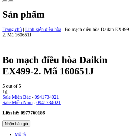
Sản phẩm
Trang chủ
|
Linh kiện điều hòa
|
Bo mạch điều hòa Daikin EX499-
2. Mã 160651J
Bo mạch điều hòa Daikin
EX499-2. Mã 160651J
5
out of 5
1
₫
Sale Miền Bắc
-
0941734021
Sale Miền Nam
-
0941734021
Liên hệ: 0977760186
Nhận báo giá
Mô tả