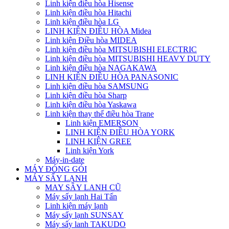
Linh kiện điều hòa Hisense
Linh kiện điều hòa Hitachi
Linh kiện điều hòa LG
LINH KIỆN ĐIỀU HÒA Midea
Linh kiện Điều hòa MIDEA
Linh kiện điều hòa MITSUBISHI ELECTRIC
Linh kiện điều hòa MITSUBISHI HEAVY DUTY
Linh kiện điều hòa NAGAKAWA
LINH KIỆN ĐIỀU HÒA PANASONIC
Linh kiện điều hòa SAMSUNG
Linh kiện điều hòa Sharp
Linh kiện điều hòa Yaskawa
Linh kiện thay thế điều hòa Trane
Linh kiện EMERSON
LINH KIỆN ĐIỀU HÒA YORK
LINH KIỆN GREE
Linh kiện York
Máy-in-date
MÁY ĐÓNG GÓI
MÁY SẤY LẠNH
MAY SÂY LANH CŨ
Máy sấy lạnh Hai Tấn
Linh kiện máy lạnh
Máy sấy lạnh SUNSAY
Máy sấy lanh TAKUDO