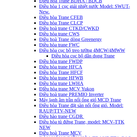
ĐIều hòa Trane BDHA / BDCB
Điều hòa 1 cục giải nhiệt nước Model: SWUT-
New.
Điều hòa Trane CFEB
Điều hòa Trane CLCP
Điều hoà trane CTKD/CWKD
Điều hòa trane CWS
Điều hoà Trane dòng Greenergy
Điều hòa trane FWC
Điều hòa cục bộ treo tường 4MCW/4MWW
Điều hòa cục bộ dân dụng Trane
Điều hòa trane FWDP
Điều hòa trane HFCA
Điều hòa Trane HFCF
Điều hòa trane HFWB
Điều hòa trane LWHA
ĐIều hòa trane MCV Yukon
Điều hoà trane PREMIO Inverter
Máy lạnh âm trần nối ống gió MCD Trane
Điều hòa Trane đặt sàn nối ống gió. Model:
RAUP/TTV-NEW
Điều hào trane CGDR
Điều hòa tủ đứng Trane, model: MCV-TTK
NEW
Điều hoà Trane MCV