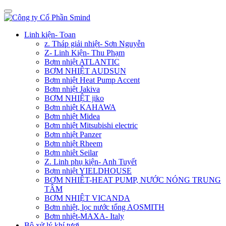
Linh kiện- Toan
z. Tháp giải nhiệt- Sơn Nguyễn
Z- Linh Kiện- Thu Phạm
Bơm nhiệt ATLANTIC
BƠM NHIỆT AUDSUN
Bơm nhiệt Heat Pump Accent
Bơm nhiệt Jakiva
BƠM NHIỆT jiko
Bơm nhiệt KAHAWA
Bơm nhiệt Midea
Bơm nhiệt Mitsubishi electric
Bơm nhiệt Panzer
Bơm nhiệt Rheem
Bơm nhiêt Seilar
Z. Linh phụ kiện- Anh Tuyết
Bơm nhiệt YIELDHOUSE
BƠM NHIÊT-HEAT PUMP, NƯỚC NÓNG TRUNG
TÂM
BƠM NHIỆT VICANDA
Bơm nhiệt, lọc nước tổng AOSMITH
Bơm nhiệt-MAXA- Italy
Bộ xử lý khí tươi