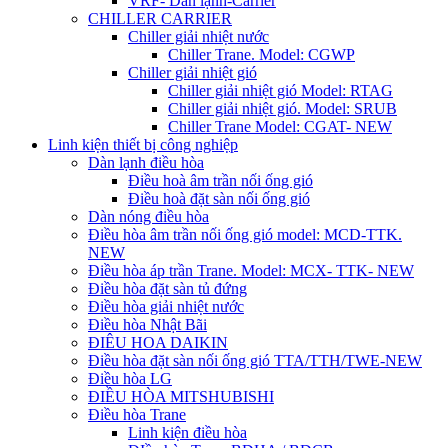
VRF- Dàn lạnh-Carrier
CHILLER CARRIER
Chiller giải nhiệt nước
Chiller Trane. Model: CGWP
Chiller giải nhiệt gió
Chiller giải nhiệt gió Model: RTAG
Chiller giải nhiệt gió. Model: SRUB
Chiller Trane Model: CGAT- NEW
Linh kiện thiết bị công nghiệp
Dàn lạnh điều hòa
Điều hoà âm trần nối ống gió
Điều hoà đặt sàn nối ống gió
Dàn nóng điều hòa
Điều hòa âm trần nối ống gió model: MCD-TTK.
NEW
Điều hòa áp trần Trane. Model: MCX- TTK- NEW
Điều hòa đặt sàn tủ đứng
Điều hòa giải nhiệt nước
Điều hòa Nhật Bãi
ĐIÊU HOA DAIKIN
Điều hòa đặt sàn nối ống gió TTA/TTH/TWE-NEW
Điều hòa LG
ĐIỀU HÒA MITSHUBISHI
Điều hòa Trane
Linh kiện điều hòa