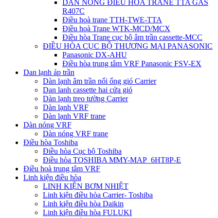
DÀN NÓNG ĐIỀU HÒA TRANE TTA GAS
R407C
Điều hoà trane TTH-TWE-TTA
Điều hoà Trane WTK-MCD/MCX
Điều hòa Trane cục bộ âm trần cassette-MCC
ĐIỀU HÒA CỤC BỘ THƯƠNG MẠI PANASONIC
Panasonic DX-AHU
Điều hòa trung tâm VRF Panasonic FSV-EX
Dan lạnh áp trần
Dàn lạnh âm trần nối ống gió Carrier
Dan lanh cassette hai cửa gió
Dàn lạnh treo tường Carrier
Dàn lạnh VRF
Dàn lạnh VRF trane
Dàn nóng VRF
Dàn nóng VRF trane
Điều hòa Toshiba
Điều hòa Cục bộ Toshiba
Điều hòa TOSHIBA MMY-MAP_6HT8P-E
Điều hoà trung tâm VRF
Linh kiện điều hòa
LINH KIỆN BƠM NHIỆT
Linh kiện điều hòa Carrier- Toshiba
Linh kiện điều hòa Daikin
Linh kiện điều hòa FULUKI