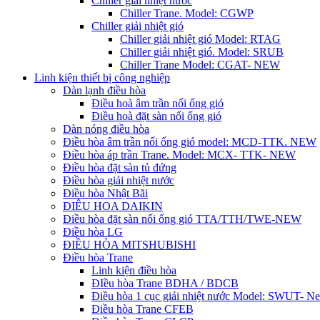
Chiller giải nhiệt nước
Chiller Trane. Model: CGWP
Chiller giải nhiệt gió
Chiller giải nhiệt gió Model: RTAG
Chiller giải nhiệt gió. Model: SRUB
Chiller Trane Model: CGAT- NEW
Linh kiện thiết bị công nghiệp
Dàn lạnh điều hòa
Điều hoà âm trần nối ống gió
Điều hoà đặt sàn nối ống gió
Dàn nóng điều hòa
Điều hòa âm trần nối ống gió model: MCD-TTK. NEW
Điều hòa áp trần Trane. Model: MCX- TTK- NEW
Điều hòa đặt sàn tủ đứng
Điều hòa giải nhiệt nước
Điều hòa Nhật Bãi
ĐIÊU HOA DAIKIN
Điều hòa đặt sàn nối ống gió TTA/TTH/TWE-NEW
Điều hòa LG
ĐIỀU HÒA MITSHUBISHI
Điều hòa Trane
Linh kiện điều hòa
ĐIều hòa Trane BDHA / BDCB
Điều hòa 1 cục giải nhiệt nước Model: SWUT- N
Điều hòa Trane CFEB