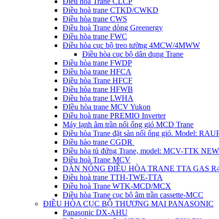
Điều hòa Trane CLCP
Điều hoà trane CTKD/CWKD
Điều hòa trane CWS
Điều hoà Trane dòng Greenergy
Điều hòa trane FWC
Điều hòa cục bộ treo tường 4MCW/4MWW
Điều hòa cục bộ dân dụng Trane
Điều hòa trane FWDP
Điều hòa trane HFCA
Điều hòa Trane HFCF
Điều hòa trane HFWB
Điều hòa trane LWHA
ĐIều hòa trane MCV Yukon
Điều hoà trane PREMIO Inverter
Máy lạnh âm trần nối ống gió MCD Trane
Điều hòa Trane đặt sàn nối ống gió. Model: R
Điều hào trane CGDR
Điều hòa tủ đứng Trane, model: MCV-TTK NEW
Điều hoà Trane MCV
DÀN NÓNG ĐIỀU HÒA TRANE TTA GAS R
Điều hoà trane TTH-TWE-TTA
Điều hoà Trane WTK-MCD/MCX
Điều hòa Trane cục bộ âm trần cassette-MCC
ĐIỀU HÒA CỤC BỘ THƯƠNG MẠI PANASONIC
Panasonic DX-AHU