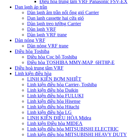
Điều hòa trung tâm VRF Panasonic FSV-EX
Dan lạnh áp trần
Dàn lạnh âm trần nối ống gió Carrier
Dan lanh cassette hai cửa gió
Dàn lạnh treo tường Carrier
Dàn lạnh VRF
Dàn lạnh VRF trane
Dàn nóng VRF
Dàn nóng VRF trane
Điều hòa Toshiba
Điều hòa Cục bộ Toshiba
Điều hòa TOSHIBA MMY-MAP_6HT8P-E
Điều hoà trung tâm VRF
Linh kiện điều hòa
LINH KIỆN BƠM NHIỆT
Linh kiện điều hòa Carrier- Toshiba
Linh kiện điều hòa Daikin
Linh kiện điều hòa FULUKI
Linh kiện điều hòa Hisense
Linh kiện điều hòa Hitachi
Linh kiện điều hòa LG
LINH KIỆN ĐIỀU HÒA Midea
Linh kiện Điều hòa MIDEA
Linh kiện điều hòa MITSUBISHI ELECTRIC
Linh kiện điều hòa MITSUBISHI HEAVY DUTY