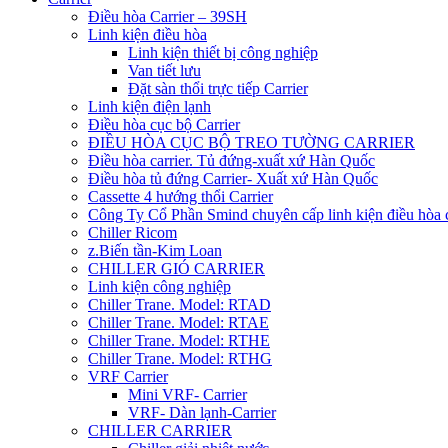
Điều hòa Carrier – 39SH
Linh kiện điều hòa
Linh kiện thiết bị công nghiệp
Van tiết lưu
Đặt sàn thổi trực tiếp Carrier
Linh kiện điện lạnh
Điều hòa cục bộ Carrier
ĐIỀU HÒA CỤC BỘ TREO TƯỜNG CARRIER
Điều hòa carrier. Tủ đứng-xuất xứ Hàn Quốc
Điều hòa tủ đứng Carrier- Xuất xứ Hàn Quốc
Cassette 4 hướng thổi Carrier
Công Ty Cổ Phần Smind chuyên cấp linh kiện điều hòa 
Chiller Ricom
z.Biến tần-Kim Loan
CHILLER GIÓ CARRIER
Linh kiện công nghiệp
Chiller Trane. Model: RTAD
Chiller Trane. Model: RTAE
Chiller Trane. Model: RTHE
Chiller Trane. Model: RTHG
VRF Carrier
Mini VRF- Carrier
VRF- Dàn lạnh-Carrier
CHILLER CARRIER