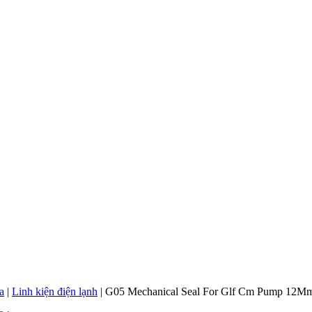
a
|
Linh kiện điện lạnh
|
G05 Mechanical Seal For Glf Cm Pump 12