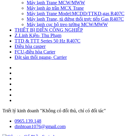
Máy lạnh Trane MCW/MWW
Máy lạnh áp trần MCX Trane
Máy lạnh Trane Model:MCDD/TTKD-gas R407C
Máy lạnh Trane, tủ đứng thổi trực tiếp Gas R407C
Máy lạnh cục bộ treo tường MCW/MWW
THIẾT BỊ ĐIỆN CÔNG NGHIỆP
Z.Linh Kiện- Thu Phạm
TTD & TTT Series 50 Hz R407C
Điều hòa casper
FCU-điều hòa Carier
Đặt sàn thổi ngang- Carrier
Triết lý kinh doanh "Không có đối thủ, chỉ có đối tác"
0965.139.148
dinhtoan1076@gmail.com