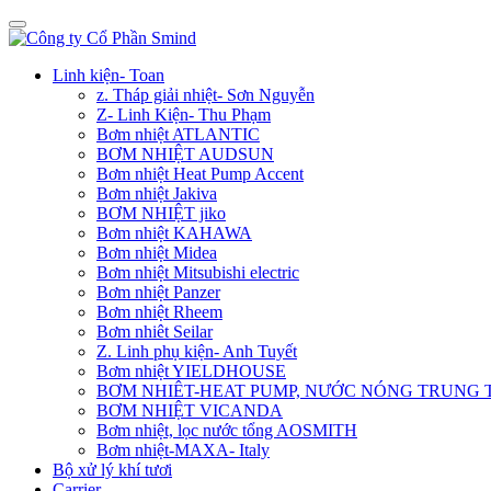
Linh kiện- Toan
z. Tháp giải nhiệt- Sơn Nguyễn
Z- Linh Kiện- Thu Phạm
Bơm nhiệt ATLANTIC
BƠM NHIỆT AUDSUN
Bơm nhiệt Heat Pump Accent
Bơm nhiệt Jakiva
BƠM NHIỆT jiko
Bơm nhiệt KAHAWA
Bơm nhiệt Midea
Bơm nhiệt Mitsubishi electric
Bơm nhiệt Panzer
Bơm nhiệt Rheem
Bơm nhiêt Seilar
Z. Linh phụ kiện- Anh Tuyết
Bơm nhiệt YIELDHOUSE
BƠM NHIÊT-HEAT PUMP, NƯỚC NÓNG TRUNG
BƠM NHIỆT VICANDA
Bơm nhiệt, lọc nước tổng AOSMITH
Bơm nhiệt-MAXA- Italy
Bộ xử lý khí tươi
Carrier