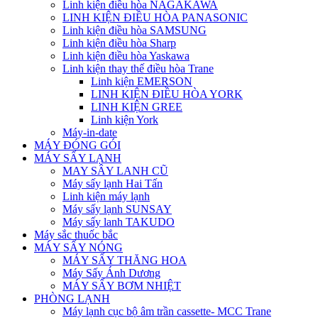
Linh kiện điều hòa NAGAKAWA
LINH KIỆN ĐIỀU HÒA PANASONIC
Linh kiện điều hòa SAMSUNG
Linh kiện điều hòa Sharp
Linh kiện điều hòa Yaskawa
Linh kiện thay thế điều hòa Trane
Linh kiện EMERSON
LINH KIỆN ĐIỀU HÒA YORK
LINH KIỆN GREE
Linh kiện York
Máy-in-date
MÁY ĐÓNG GÓI
MÁY SẤY LẠNH
MAY SÂY LANH CŨ
Máy sấy lạnh Hai Tấn
Linh kiện máy lạnh
Máy sấy lạnh SUNSAY
Máy sấy lanh TAKUDO
Máy sắc thuốc bắc
MÁY SẤY NÓNG
MÁY SẤY THĂNG HOA
Máy Sấy Ánh Dương
MÁY SẤY BƠM NHIỆT
PHÒNG LẠNH
Máy lạnh cục bộ âm trần cassette- MCC Trane