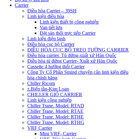
Carrier
Điều hòa Carrier – 39SH
Linh kiện điều hòa
Linh kiện thiết bị công nghiệp
Van tiết lưu
Đặt sàn thổi trực tiếp Carrier
Linh kiện điện lạnh
Điều hòa cục bộ Carrier
ĐIỀU HÒA CỤC BỘ TREO TƯỜNG CARRIER
Điều hòa carrier. Tủ đứng-xuất xứ Hàn Quốc
Điều hòa tủ đứng Carrier- Xuất xứ Hàn Quốc
Cassette 4 hướng thổi Carrier
Công Ty Cổ Phần Smind chuyên cấp linh kiện điều
hòa chính hãng
Chiller Ricom
z.Biến tần-Kim Loan
CHILLER GIÓ CARRIER
Linh kiện công nghiệp
Chiller Trane. Model: RTAD
Chiller Trane. Model: RTAE
Chiller Trane. Model: RTHE
Chiller Trane. Model: RTHG
VRF Carrier
Mini VRF- Carrier