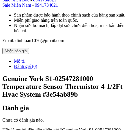
Sale Miền Nam
-
0941734021
Sản phẩm được bảo hành theo chính sách của hãng sản xuất.
Miễn phí giao hàng trên toàn quốc.
Nhận sửa bo mạch, lắp đặt sửa chữa điều hòa, mua bán điều
hòa cũ.
Email: dinhtoan1076@gmail.com
Nhận báo giá
Mô tả
Đánh giá (0)
Genuine York S1-02547281000
Temperature Sensor Thermistor 4-1/2Ft
Hvac System #3e54ab89b
Đánh giá
Chưa có đánh giá nào.
Hãy là người đầu tiên nhận xét “Genuine York S1-02547281000