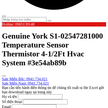
Hotline: 0965139148
Genuine York S1-02547281000
Temperature Sensor
Thermistor 4-1/2Ft Hvac
System #3e54ab89b
Sale Miền Bắc: 0941.734.021
Sale Miền Nam: 0941.734.021
Bạn cần tiến hành điền thông tin để chúng tôi xuất ra file Excel gửi
bạn download ngay tại trang này
Họ và tên
Số điện thoại
Email