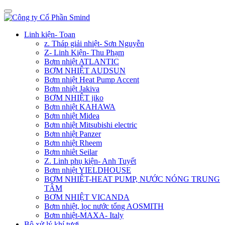
Linh kiện- Toan
z. Tháp giải nhiệt- Sơn Nguyễn
Z- Linh Kiện- Thu Phạm
Bơm nhiệt ATLANTIC
BƠM NHIỆT AUDSUN
Bơm nhiệt Heat Pump Accent
Bơm nhiệt Jakiva
BƠM NHIỆT jiko
Bơm nhiệt KAHAWA
Bơm nhiệt Midea
Bơm nhiệt Mitsubishi electric
Bơm nhiệt Panzer
Bơm nhiệt Rheem
Bơm nhiêt Seilar
Z. Linh phụ kiện- Anh Tuyết
Bơm nhiệt YIELDHOUSE
BƠM NHIÊT-HEAT PUMP, NƯỚC NÓNG TRUNG
TÂM
BƠM NHIỆT VICANDA
Bơm nhiệt, lọc nước tổng AOSMITH
Bơm nhiệt-MAXA- Italy
Bộ xử lý khí tươi