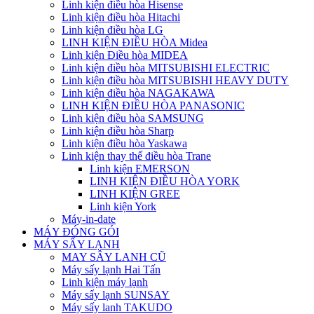
Linh kiện điều hòa Hisense
Linh kiện điều hòa Hitachi
Linh kiện điều hòa LG
LINH KIỆN ĐIỀU HÒA Midea
Linh kiện Điều hòa MIDEA
Linh kiện điều hòa MITSUBISHI ELECTRIC
Linh kiện điều hòa MITSUBISHI HEAVY DUTY
Linh kiện điều hòa NAGAKAWA
LINH KIỆN ĐIỀU HÒA PANASONIC
Linh kiện điều hòa SAMSUNG
Linh kiện điều hòa Sharp
Linh kiện điều hòa Yaskawa
Linh kiện thay thế điều hòa Trane
Linh kiện EMERSON
LINH KIỆN ĐIỀU HÒA YORK
LINH KIỆN GREE
Linh kiện York
Máy-in-date
MÁY ĐÓNG GÓI
MÁY SẤY LẠNH
MAY SÂY LANH CŨ
Máy sấy lạnh Hai Tấn
Linh kiện máy lạnh
Máy sấy lạnh SUNSAY
Máy sấy lanh TAKUDO