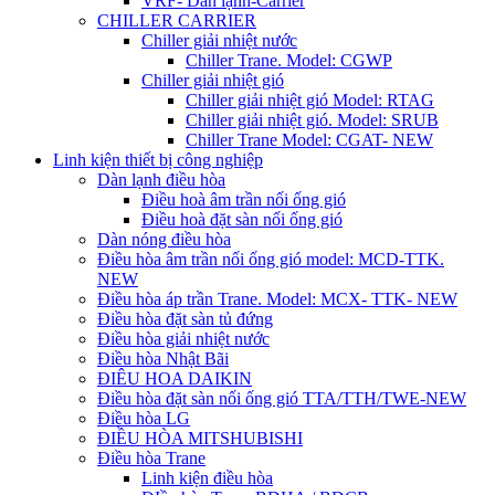
VRF- Dàn lạnh-Carrier
CHILLER CARRIER
Chiller giải nhiệt nước
Chiller Trane. Model: CGWP
Chiller giải nhiệt gió
Chiller giải nhiệt gió Model: RTAG
Chiller giải nhiệt gió. Model: SRUB
Chiller Trane Model: CGAT- NEW
Linh kiện thiết bị công nghiệp
Dàn lạnh điều hòa
Điều hoà âm trần nối ống gió
Điều hoà đặt sàn nối ống gió
Dàn nóng điều hòa
Điều hòa âm trần nối ống gió model: MCD-TTK.
NEW
Điều hòa áp trần Trane. Model: MCX- TTK- NEW
Điều hòa đặt sàn tủ đứng
Điều hòa giải nhiệt nước
Điều hòa Nhật Bãi
ĐIÊU HOA DAIKIN
Điều hòa đặt sàn nối ống gió TTA/TTH/TWE-NEW
Điều hòa LG
ĐIỀU HÒA MITSHUBISHI
Điều hòa Trane
Linh kiện điều hòa