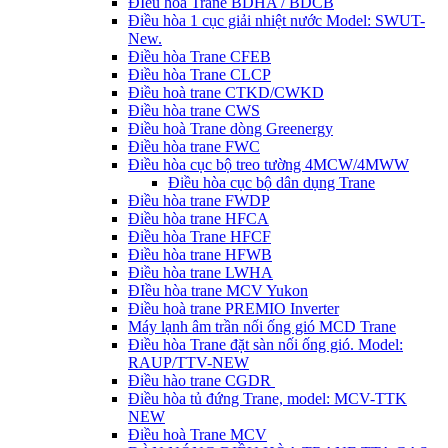
ĐIều hòa Trane BDHA / BDCB
Điều hòa 1 cục giải nhiệt nước Model: SWUT-
New.
Điều hòa Trane CFEB
Điều hòa Trane CLCP
Điều hoà trane CTKD/CWKD
Điều hòa trane CWS
Điều hoà Trane dòng Greenergy
Điều hòa trane FWC
Điều hòa cục bộ treo tường 4MCW/4MWW
Điều hòa cục bộ dân dụng Trane
Điều hòa trane FWDP
Điều hòa trane HFCA
Điều hòa Trane HFCF
Điều hòa trane HFWB
Điều hòa trane LWHA
ĐIều hòa trane MCV Yukon
Điều hoà trane PREMIO Inverter
Máy lạnh âm trần nối ống gió MCD Trane
Điều hòa Trane đặt sàn nối ống gió. Model:
RAUP/TTV-NEW
Điều hào trane CGDR
Điều hòa tủ đứng Trane, model: MCV-TTK
NEW
Điều hoà Trane MCV