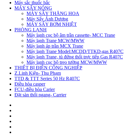
Máy sắc thuốc bắc
MÁY SẤY NÓNG
MÁY SẤY THĂNG HOA
Máy Sấy Ánh Dương
MÁY SẤY BƠM NHIỆT
PHÒNG LẠNH
Máy lạnh cục bộ âm trần cassette- MCC Trane
Máy lạnh Trane MCW/MWW
Máy lạnh áp trần MCX Trane
Máy lạnh Trane Model:MCDD/TTKD-gas R407C
Máy lạnh Trane, tủ đứng thổi trực tiếp Gas R407C
Máy lạnh cục bộ treo tường MCW/MWW
THIẾT BỊ ĐIỆN CÔNG NGHIỆP
Z.Linh Kiện- Thu Phạm
TTD & TTT Series 50 Hz R407C
Điều hòa casper
FCU-điều hòa Carier
Đặt sàn thổi ngang- Carrier