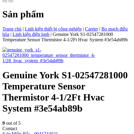
Sản phẩm
Trang chủ
|
Linh kiện thiết bị công nghiệp
|
Carrier
|
Bo mạch điều
hòa
|
Linh kiện điện lạnh
|
Genuine York S1-02547281000
Temperature Sensor Thermistor 4-1/2Ft Hvac System #3e54ab89b
Genuine York S1-02547281000
Temperature Sensor
Thermistor 4-1/2Ft Hvac
System #3e54ab89b
9
out of 5
Contact
Sale Miền Bắc
-
0941734021