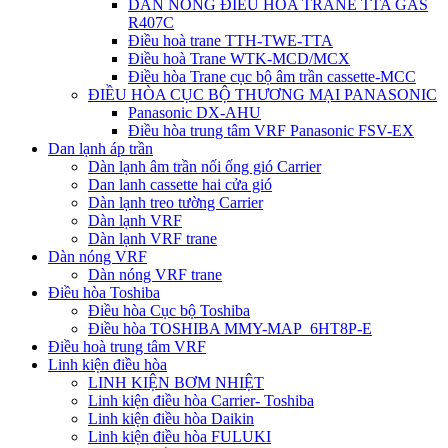
DÀN NÓNG ĐIỀU HÒA TRANE TTA GAS
R407C
Điều hoà trane TTH-TWE-TTA
Điều hoà Trane WTK-MCD/MCX
Điều hòa Trane cục bộ âm trần cassette-MCC
ĐIỀU HÒA CỤC BỘ THƯƠNG MẠI PANASONIC
Panasonic DX-AHU
Điều hòa trung tâm VRF Panasonic FSV-EX
Dan lạnh áp trần
Dàn lạnh âm trần nối ống gió Carrier
Dan lanh cassette hai cửa gió
Dàn lạnh treo tường Carrier
Dàn lạnh VRF
Dàn lạnh VRF trane
Dàn nóng VRF
Dàn nóng VRF trane
Điều hòa Toshiba
Điều hòa Cục bộ Toshiba
Điều hòa TOSHIBA MMY-MAP_6HT8P-E
Điều hoà trung tâm VRF
Linh kiện điều hòa
LINH KIỆN BƠM NHIỆT
Linh kiện điều hòa Carrier- Toshiba
Linh kiện điều hòa Daikin
Linh kiện điều hòa FULUKI