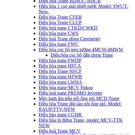
ĐIều hòa Trane BDHA / BDCB
Điều hòa 1 cục giải nhiệt nước Model: SWUT-
New.
Điều hòa Trane CFEB
Điều hòa Trane CLCP
Điều hoà trane CTKD/CWKD
Điều hòa trane CWS
Điều hoà Trane dòng Greenergy
Điều hòa trane FWC
Điều hòa cục bộ treo tường 4MCW/4MWW
Điều hòa cục bộ dân dụng Trane
Điều hòa trane FWDP
Điều hòa trane HFCA
Điều hòa Trane HFCF
Điều hòa trane HFWB
Điều hòa trane LWHA
ĐIều hòa trane MCV Yukon
Điều hoà trane PREMIO Inverter
Máy lạnh âm trần nối ống gió MCD Trane
Điều hòa Trane đặt sàn nối ống gió. Model:
RAUP/TTV-NEW
Điều hào trane CGDR
Điều hòa tủ đứng Trane, model: MCV-TTK
NEW
Điều hoà Trane MCV