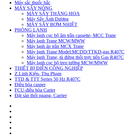
Máy sắc thuốc bắc
MÁY SẤY NÓNG
MÁY SẤY THĂNG HOA
Máy Sấy Ánh Dương
MÁY SẤY BƠM NHIỆT
PHÒNG LẠNH
Máy lạnh cục bộ âm trần cassette- MCC Trane
Máy lạnh Trane MCW/MWW
Máy lạnh áp trần MCX Trane
Máy lạnh Trane Model:MCDD/TTKD-gas R407C
Máy lạnh Trane, tủ đứng thổi trực tiếp Gas R407C
Máy lạnh cục bộ treo tường MCW/MWW
THIẾT BỊ ĐIỆN CÔNG NGHIỆP
Z.Linh Kiện- Thu Phạm
TTD & TTT Series 50 Hz R407C
Điều hòa casper
FCU-điều hòa Carier
Đặt sàn thổi ngang- Carrier