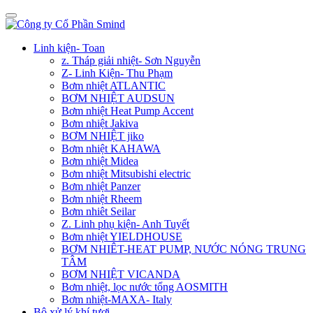
Linh kiện- Toan
z. Tháp giải nhiệt- Sơn Nguyễn
Z- Linh Kiện- Thu Phạm
Bơm nhiệt ATLANTIC
BƠM NHIỆT AUDSUN
Bơm nhiệt Heat Pump Accent
Bơm nhiệt Jakiva
BƠM NHIỆT jiko
Bơm nhiệt KAHAWA
Bơm nhiệt Midea
Bơm nhiệt Mitsubishi electric
Bơm nhiệt Panzer
Bơm nhiệt Rheem
Bơm nhiêt Seilar
Z. Linh phụ kiện- Anh Tuyết
Bơm nhiệt YIELDHOUSE
BƠM NHIÊT-HEAT PUMP, NƯỚC NÓNG TRUNG
TÂM
BƠM NHIỆT VICANDA
Bơm nhiệt, lọc nước tổng AOSMITH
Bơm nhiệt-MAXA- Italy
Bộ xử lý khí tươi