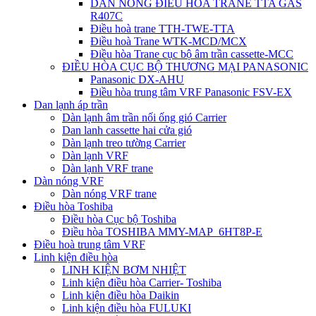
DÀN NÓNG ĐIỀU HÒA TRANE TTA GAS
R407C
Điều hoà trane TTH-TWE-TTA
Điều hoà Trane WTK-MCD/MCX
Điều hòa Trane cục bộ âm trần cassette-MCC
ĐIỀU HÒA CỤC BỘ THƯƠNG MẠI PANASONIC
Panasonic DX-AHU
Điều hòa trung tâm VRF Panasonic FSV-EX
Dan lạnh áp trần
Dàn lạnh âm trần nối ống gió Carrier
Dan lanh cassette hai cửa gió
Dàn lạnh treo tường Carrier
Dàn lạnh VRF
Dàn lạnh VRF trane
Dàn nóng VRF
Dàn nóng VRF trane
Điều hòa Toshiba
Điều hòa Cục bộ Toshiba
Điều hòa TOSHIBA MMY-MAP_6HT8P-E
Điều hoà trung tâm VRF
Linh kiện điều hòa
LINH KIỆN BƠM NHIỆT
Linh kiện điều hòa Carrier- Toshiba
Linh kiện điều hòa Daikin
Linh kiện điều hòa FULUKI