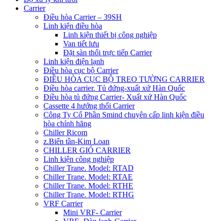
Carrier
Điều hòa Carrier – 39SH
Linh kiện điều hòa
Linh kiện thiết bị công nghiệp
Van tiết lưu
Đặt sàn thổi trực tiếp Carrier
Linh kiện điện lạnh
Điều hòa cục bộ Carrier
ĐIỀU HÒA CỤC BỘ TREO TƯỜNG CARRIER
Điều hòa carrier. Tủ đứng-xuất xứ Hàn Quốc
Điều hòa tủ đứng Carrier- Xuất xứ Hàn Quốc
Cassette 4 hướng thổi Carrier
Công Ty Cổ Phần Smind chuyên cấp linh kiện điều
hòa chính hãng
Chiller Ricom
z.Biến tần-Kim Loan
CHILLER GIÓ CARRIER
Linh kiện công nghiệp
Chiller Trane. Model: RTAD
Chiller Trane. Model: RTAE
Chiller Trane. Model: RTHE
Chiller Trane. Model: RTHG
VRF Carrier
Mini VRF- Carrier