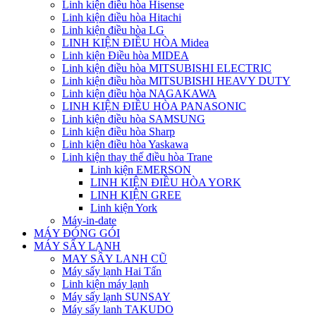
Linh kiện điều hòa Hisense
Linh kiện điều hòa Hitachi
Linh kiện điều hòa LG
LINH KIỆN ĐIỀU HÒA Midea
Linh kiện Điều hòa MIDEA
Linh kiện điều hòa MITSUBISHI ELECTRIC
Linh kiện điều hòa MITSUBISHI HEAVY DUTY
Linh kiện điều hòa NAGAKAWA
LINH KIỆN ĐIỀU HÒA PANASONIC
Linh kiện điều hòa SAMSUNG
Linh kiện điều hòa Sharp
Linh kiện điều hòa Yaskawa
Linh kiện thay thế điều hòa Trane
Linh kiện EMERSON
LINH KIỆN ĐIỀU HÒA YORK
LINH KIỆN GREE
Linh kiện York
Máy-in-date
MÁY ĐÓNG GÓI
MÁY SẤY LẠNH
MAY SÂY LANH CŨ
Máy sấy lạnh Hai Tấn
Linh kiện máy lạnh
Máy sấy lạnh SUNSAY
Máy sấy lanh TAKUDO