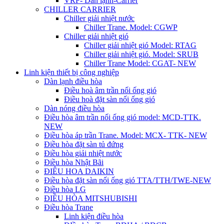
VRF- Dàn lạnh-Carrier
CHILLER CARRIER
Chiller giải nhiệt nước
Chiller Trane. Model: CGWP
Chiller giải nhiệt gió
Chiller giải nhiệt gió Model: RTAG
Chiller giải nhiệt gió. Model: SRUB
Chiller Trane Model: CGAT- NEW
Linh kiện thiết bị công nghiệp
Dàn lạnh điều hòa
Điều hoà âm trần nối ống gió
Điều hoà đặt sàn nối ống gió
Dàn nóng điều hòa
Điều hòa âm trần nối ống gió model: MCD-TTK.
NEW
Điều hòa áp trần Trane. Model: MCX- TTK- NEW
Điều hòa đặt sàn tủ đứng
Điều hòa giải nhiệt nước
Điều hòa Nhật Bãi
ĐIÊU HOA DAIKIN
Điều hòa đặt sàn nối ống gió TTA/TTH/TWE-NEW
Điều hòa LG
ĐIỀU HÒA MITSHUBISHI
Điều hòa Trane
Linh kiện điều hòa