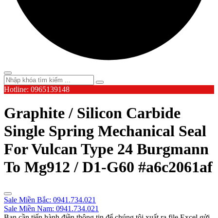
Hotline: 0965139148
Graphite / Silicon Carbide
Single Spring Mechanical Seal
For Vulcan Type 24 Burgmann
To Mg912 / D1-G60 #a6c2061af
Sale Miền Bắc: 0941.734.021
Sale Miền Nam: 0941.734.021
Bạn cần tiến hành điền thông tin để chúng tôi xuất ra file Excel gửi