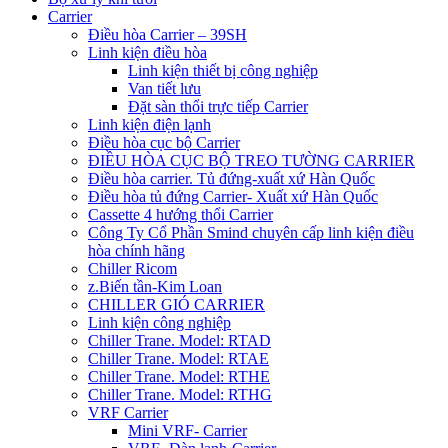
Carrier
Điều hòa Carrier – 39SH
Linh kiện điều hòa
Linh kiện thiết bị công nghiệp
Van tiết lưu
Đặt sàn thổi trực tiếp Carrier
Linh kiện điện lạnh
Điều hòa cục bộ Carrier
ĐIỀU HÒA CỤC BỘ TREO TƯỜNG CARRIER
Điều hòa carrier. Tủ đứng-xuất xứ Hàn Quốc
Điều hòa tủ đứng Carrier- Xuất xứ Hàn Quốc
Cassette 4 hướng thổi Carrier
Công Ty Cổ Phần Smind chuyên cấp linh kiện điều
hòa chính hãng
Chiller Ricom
z.Biến tần-Kim Loan
CHILLER GIÓ CARRIER
Linh kiện công nghiệp
Chiller Trane. Model: RTAD
Chiller Trane. Model: RTAE
Chiller Trane. Model: RTHE
Chiller Trane. Model: RTHG
VRF Carrier
Mini VRF- Carrier