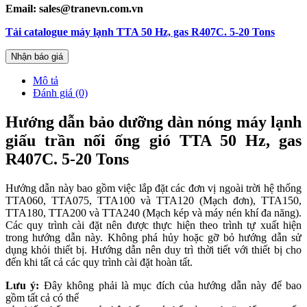
Email: sales@tranevn.com.vn
Tải catalogue máy lạnh TTA 50 Hz, gas R407C. 5-20 Tons
Nhận báo giá
Mô tả
Đánh giá (0)
Hướng dẫn bảo dưỡng dàn nóng máy lạnh
giấu trần nối ống gió TTA 50 Hz, gas
R407C. 5-20 Tons
Hướng dẫn này bao gồm việc lắp đặt các đơn vị ngoài trời hệ thống
TTA060, TTA075, TTA100 và TTA120 (Mạch đơn), TTA150,
TTA180, TTA200 và TTA240 (Mạch kép và máy nén khí đa năng).
Các quy trình cài đặt nên được thực hiện theo trình tự xuất hiện
trong hướng dẫn này. Không phá hủy hoặc gỡ bỏ hướng dẫn sử
dụng khỏi thiết bị. Hướng dẫn nên duy trì thời tiết với thiết bị cho
đến khi tất cả các quy trình cài đặt hoàn tất.
Lưu ý:
Đây không phải là mục đích của hướng dẫn này để bao
gồm tất cả có thể