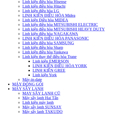
Linh kiện điều hòa Hisense
Linh kiện điều hòa Hitachi
Linh kiện điều hòa LG
LINH KIỆN ĐIỀU HÒA Midea
Linh kiện Điều hòa MIDEA
Linh kiện điều hòa MITSUBISHI ELECTRIC
Linh kiện điều hòa MITSUBISHI HEAVY DUTY
Linh kiện điều hòa NAGAKAWA
LINH KIỆN ĐIỀU HÒA PANASONIC
Linh kiện điều hòa SAMSUNG
Linh kiện điều hòa Sharp
Linh kiện điều hòa Yaskawa
Linh kiện thay thế điều hòa Trane
Linh kiện EMERSON
LINH KIỆN ĐIỀU HÒA YORK
LINH KIỆN GREE
Linh kiện York
Máy-in-date
MÁY ĐÓNG GÓI
MÁY SẤY LẠNH
MAY SÂY LANH CŨ
Máy sấy lạnh Hai Tấn
Linh kiện máy lạnh
Máy sấy lạnh SUNSAY
Máy sấy lanh TAKUDO