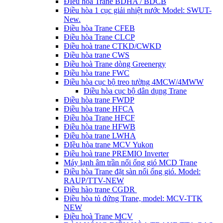
ĐIều hòa Trane BDHA / BDCB
Điều hòa 1 cục giải nhiệt nước Model: SWUT-
New.
Điều hòa Trane CFEB
Điều hòa Trane CLCP
Điều hoà trane CTKD/CWKD
Điều hòa trane CWS
Điều hoà Trane dòng Greenergy
Điều hòa trane FWC
Điều hòa cục bộ treo tường 4MCW/4MWW
Điều hòa cục bộ dân dụng Trane
Điều hòa trane FWDP
Điều hòa trane HFCA
Điều hòa Trane HFCF
Điều hòa trane HFWB
Điều hòa trane LWHA
ĐIều hòa trane MCV Yukon
Điều hoà trane PREMIO Inverter
Máy lạnh âm trần nối ống gió MCD Trane
Điều hòa Trane đặt sàn nối ống gió. Model:
RAUP/TTV-NEW
Điều hào trane CGDR
Điều hòa tủ đứng Trane, model: MCV-TTK
NEW
Điều hoà Trane MCV