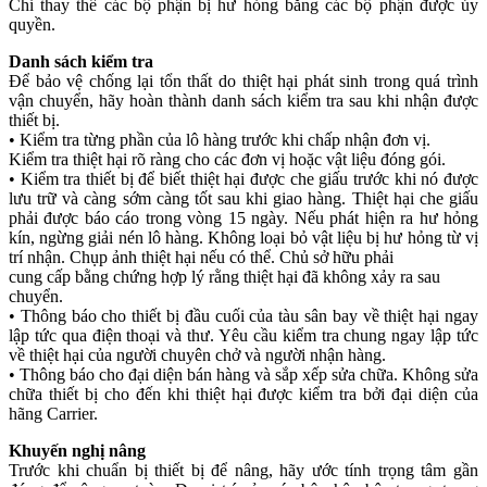
Chỉ thay thế các bộ phận bị hư hỏng bằng các bộ phận được ủy
quyền.
Danh sách kiểm tra
Để bảo vệ chống lại tổn thất do thiệt hại phát sinh trong quá trình
vận chuyển, hãy hoàn thành danh sách kiểm tra sau khi nhận được
thiết bị.
• Kiểm tra từng phần của lô hàng trước khi chấp nhận đơn vị.
Kiểm tra thiệt hại rõ ràng cho các đơn vị hoặc vật liệu đóng gói.
• Kiểm tra thiết bị để biết thiệt hại được che giấu trước khi nó được
lưu trữ và càng sớm càng tốt sau khi giao hàng. Thiệt hại che giấu
phải được báo cáo trong vòng 15 ngày. Nếu phát hiện ra hư hỏng
kín, ngừng giải nén lô hàng. Không loại bỏ vật liệu bị hư hỏng từ vị
trí nhận. Chụp ảnh thiệt hại nếu có thể. Chủ sở hữu phải
cung cấp bằng chứng hợp lý rằng thiệt hại đã không xảy ra sau
chuyển.
• Thông báo cho thiết bị đầu cuối của tàu sân bay về thiệt hại ngay
lập tức qua điện thoại và thư. Yêu cầu kiểm tra chung ngay lập tức
về thiệt hại của người chuyên chở và người nhận hàng.
• Thông báo cho đại diện bán hàng và sắp xếp sửa chữa. Không sửa
chữa thiết bị cho đến khi thiệt hại được kiểm tra bởi đại diện của
hãng Carrier.
Khuyến nghị nâng
Trước khi chuẩn bị thiết bị để nâng, hãy ước tính trọng tâm gần