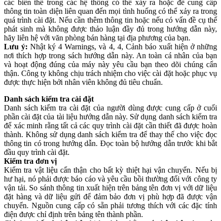
các biến thể trong các hệ thống có thể xảy ra hoặc để cung cấp
thông tin toàn diện liên quan đến mọi tình huống có thể xảy ra trong
quá trình cài đặt. Nếu cần thêm thông tin hoặc nếu có vấn đề cụ thể
phát sinh mà không được thảo luận đầy đủ trong hướng dẫn này,
hãy liên hệ với văn phòng bán hàng tại địa phương của bạn.
Lưu ý:
Nhật ký 4 Warnings, và 4, 4, Cảnh báo xuất hiện ở những
nơi thích hợp trong sách hướng dẫn này. An toàn cá nhân của bạn
và hoạt động đúng của máy này yêu cầu bạn theo dõi chúng cẩn
thận. Công ty không chịu trách nhiệm cho việc cài đặt hoặc phục vụ
được thực hiện bởi nhân viên không đủ tiêu chuẩn.
Danh sách kiểm tra cài đặt
Danh sách kiểm tra cài đặt của người dùng được cung cấp ở cuối
phần cài đặt của tài liệu hướng dẫn này. Sử dụng danh sách kiểm tra
để xác minh rằng tất cả các quy trình cài đặt cần thiết đã được hoàn
thành. Không sử dụng danh sách kiểm tra để thay thế cho việc đọc
thông tin có trong hướng dẫn. Đọc toàn bộ hướng dẫn trước khi bắt
đầu quy trình cài đặt.
Kiểm tra đơn vị
Kiểm tra vật liệu cẩn thận cho bất kỳ thiệt hại vận chuyển. Nếu bị
hư hại, nó phải được báo cáo và yêu cầu bồi thường đối với công ty
vận tải. So sánh thông tin xuất hiện trên bảng tên đơn vị với dữ liệu
đặt hàng và dữ liệu gửi để đảm bảo đơn vị phù hợp đã được vận
chuyển. Nguồn cung cấp có sẵn phải tương thích với các đặc tính
điện được chỉ định trên bảng tên thành phần.