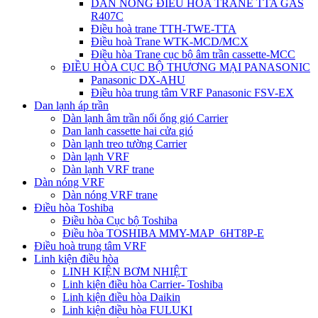
DÀN NÓNG ĐIỀU HÒA TRANE TTA GAS
R407C
Điều hoà trane TTH-TWE-TTA
Điều hoà Trane WTK-MCD/MCX
Điều hòa Trane cục bộ âm trần cassette-MCC
ĐIỀU HÒA CỤC BỘ THƯƠNG MẠI PANASONIC
Panasonic DX-AHU
Điều hòa trung tâm VRF Panasonic FSV-EX
Dan lạnh áp trần
Dàn lạnh âm trần nối ống gió Carrier
Dan lanh cassette hai cửa gió
Dàn lạnh treo tường Carrier
Dàn lạnh VRF
Dàn lạnh VRF trane
Dàn nóng VRF
Dàn nóng VRF trane
Điều hòa Toshiba
Điều hòa Cục bộ Toshiba
Điều hòa TOSHIBA MMY-MAP_6HT8P-E
Điều hoà trung tâm VRF
Linh kiện điều hòa
LINH KIỆN BƠM NHIỆT
Linh kiện điều hòa Carrier- Toshiba
Linh kiện điều hòa Daikin
Linh kiện điều hòa FULUKI