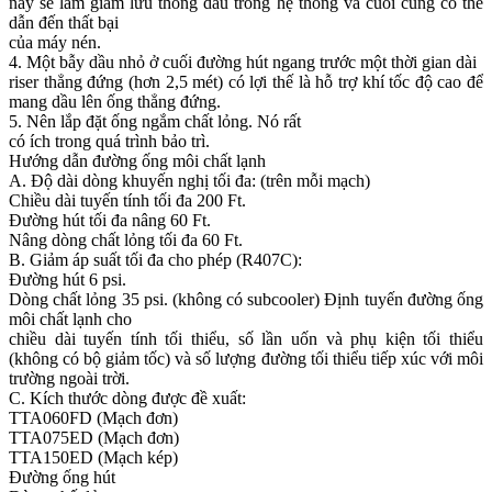
này sẽ làm giảm lưu thông dầu trong hệ thống và cuối cùng có thể
dẫn đến thất bại
của máy nén.
4. Một bẫy dầu nhỏ ở cuối đường hút ngang trước một thời gian dài
riser thẳng đứng (hơn 2,5 mét) có lợi thế là hỗ trợ khí tốc độ cao để
mang dầu lên ống thẳng đứng.
5. Nên lắp đặt ống ngắm chất lỏng. Nó rất
có ích trong quá trình bảo trì.
Hướng dẫn đường ống môi chất lạnh
A. Độ dài dòng khuyến nghị tối đa: (trên mỗi mạch)
Chiều dài tuyến tính tối đa 200 Ft.
Đường hút tối đa nâng 60 Ft.
Nâng dòng chất lỏng tối đa 60 Ft.
B. Giảm áp suất tối đa cho phép (R407C):
Đường hút 6 psi.
Dòng chất lỏng 35 psi. (không có subcooler) Định tuyến đường ống
môi chất lạnh cho
chiều dài tuyến tính tối thiểu, số lần uốn và phụ kiện tối thiểu
(không có bộ giảm tốc) và số lượng đường tối thiểu tiếp xúc với môi
trường ngoài trời.
C. Kích thước dòng được đề xuất:
TTA060FD (Mạch đơn)
TTA075ED (Mạch đơn)
TTA150ED (Mạch kép)
Đường ống hút