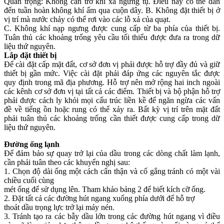
Quan trọng: Không cản trở khí xả ngưng tụ. Điều này có thể dẫn
đến tuần hoàn không khí ấm qua cuộn dây. B. Không đặt thiết bị ở
vị trí mà nước chảy có thể rơi vào các lỗ xả của quạt.
C. Không khí nạp ngưng được cung cấp từ ba phía của thiết bị.
Tuân thủ các khoảng trống yêu cầu tối thiểu được đưa ra trong dữ
liệu thứ nguyên.
Lắp đặt thiết bị
Để cài đặt cấp mặt đất, cơ sở đơn vị phải được hỗ trợ đầy đủ và giữ
thiết bị gần mức. Việc cài đặt phải đáp ứng các nguyên tắc được
quy định trong mã địa phương. Hỗ trợ nên mở rộng hai inch ngoài
các kênh cơ sở đơn vị tại tất cả các điểm. Thiết bị và bộ phận hỗ trợ
phải được cách ly khỏi mọi cấu trúc liền kề để ngăn ngừa các vấn
đề về tiếng ồn hoặc rung có thể xảy ra. Bất kỳ vị trí trên mặt đất
phải tuân thủ các khoảng trống cần thiết được cung cấp trong dữ
liệu thứ nguyên.
Đường ống lạnh
Để đảm bảo sự quay trở lại của dầu trong các dòng chất làm lạnh,
cần phải tuân theo các khuyến nghị sau:
1. Chọn độ dài ống một cách cẩn thận và cố gắng tránh có một vài
chiều cuối cùng
mét ống để sử dụng lên. Tham khảo bảng 2 để biết kích cỡ ống.
2. Đặt tất cả các đường hút ngang xuống phía dưới để hỗ trợ
thoát dầu trọng lực trở lại máy nén.
3. Tránh tạo ra các bẫy dầu lớn trong các đường hút ngang vì điều