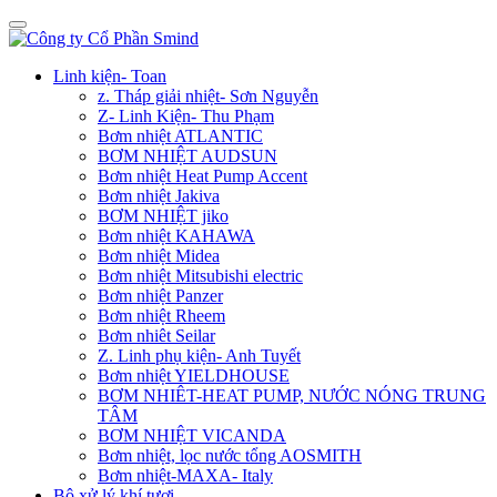
Linh kiện- Toan
z. Tháp giải nhiệt- Sơn Nguyễn
Z- Linh Kiện- Thu Phạm
Bơm nhiệt ATLANTIC
BƠM NHIỆT AUDSUN
Bơm nhiệt Heat Pump Accent
Bơm nhiệt Jakiva
BƠM NHIỆT jiko
Bơm nhiệt KAHAWA
Bơm nhiệt Midea
Bơm nhiệt Mitsubishi electric
Bơm nhiệt Panzer
Bơm nhiệt Rheem
Bơm nhiêt Seilar
Z. Linh phụ kiện- Anh Tuyết
Bơm nhiệt YIELDHOUSE
BƠM NHIÊT-HEAT PUMP, NƯỚC NÓNG TRUNG
TÂM
BƠM NHIỆT VICANDA
Bơm nhiệt, lọc nước tổng AOSMITH
Bơm nhiệt-MAXA- Italy
Bộ xử lý khí tươi