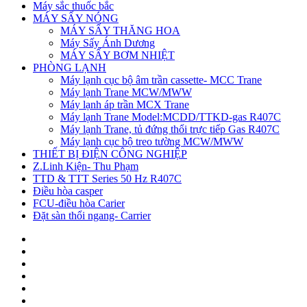
Máy sắc thuốc bắc
MÁY SẤY NÓNG
MÁY SẤY THĂNG HOA
Máy Sấy Ánh Dương
MÁY SẤY BƠM NHIỆT
PHÒNG LẠNH
Máy lạnh cục bộ âm trần cassette- MCC Trane
Máy lạnh Trane MCW/MWW
Máy lạnh áp trần MCX Trane
Máy lạnh Trane Model:MCDD/TTKD-gas R407C
Máy lạnh Trane, tủ đứng thổi trực tiếp Gas R407C
Máy lạnh cục bộ treo tường MCW/MWW
THIẾT BỊ ĐIỆN CÔNG NGHIỆP
Z.Linh Kiện- Thu Phạm
TTD & TTT Series 50 Hz R407C
Điều hòa casper
FCU-điều hòa Carier
Đặt sàn thổi ngang- Carrier