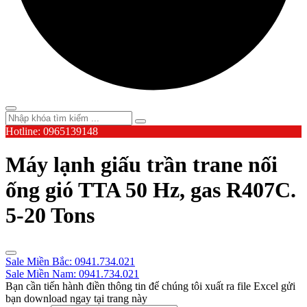
Hotline: 0965139148
Máy lạnh giấu trần trane nối
ống gió TTA 50 Hz, gas R407C.
5-20 Tons
Sale Miền Bắc: 0941.734.021
Sale Miền Nam: 0941.734.021
Bạn cần tiến hành điền thông tin để chúng tôi xuất ra file Excel gửi
bạn download ngay tại trang này