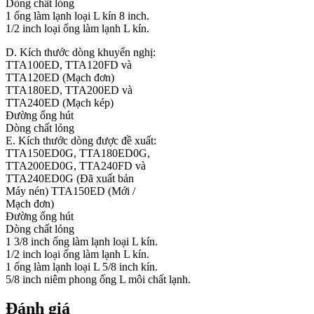
Dòng chất lỏng
1 ống làm lạnh loại L kín 8 inch.
1/2 inch loại ống làm lạnh L kín.
D. Kích thước dòng khuyến nghị:
TTA100ED, TTA120FD và
TTA120ED (Mạch đơn)
TTA180ED, TTA200ED và
TTA240ED (Mạch kép)
Đường ống hút
Dòng chất lỏng
E. Kích thước dòng được đề xuất:
TTA150ED0G, TTA180ED0G,
TTA200ED0G, TTA240FD và
TTA240ED0G (Đã xuất bản
Máy nén) TTA150ED (Mới /
Mạch đơn)
Đường ống hút
Dòng chất lỏng
1 3/8 inch ống làm lạnh loại L kín.
1/2 inch loại ống làm lạnh L kín.
1 ống làm lạnh loại L 5/8 inch kín.
5/8 inch niêm phong ống L môi chất lạnh.
Đánh giá