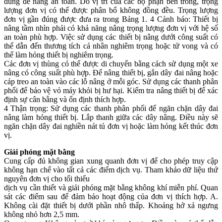
đúng để nâng an toàn. Do vị trí của các bộ phận bên trong, trọng
lượng đơn vị có thể được phân bổ không đồng đều. Trọng lượng
đơn vị gần đúng được đưa ra trong Bảng 1. 4 Cảnh báo: Thiết bị
nâng tầm nhìn phải có khả năng nâng trọng lượng đơn vị với hệ số
an toàn phù hợp. Việc sử dụng các thiết bị nâng dưới công suất có
thể dẫn đến thương tích cá nhân nghiêm trọng hoặc tử vong và có
thể làm hỏng thiết bị nghiêm trọng.
Các đơn vị thùng có thể được di chuyển bằng cách sử dụng một xe
nâng có công suất phù hợp. Để nâng thiết bị, gắn dây đai nâng hoặc
cáp treo an toàn vào các lỗ nâng ở mỗi góc. Sử dụng các thanh phân
phối để bảo vệ vỏ máy khỏi bị hư hại. Kiểm tra nâng thiết bị để xác
định sự cân bằng và ổn định thích hợp.
4 Thận trọng: Sử dụng các thanh phân phối để ngăn chặn dây đai
nâng làm hỏng thiết bị. Lắp thanh giữa các dây nâng. Điều này sẽ
ngăn chặn dây đai nghiền nát tủ đơn vị hoặc làm hỏng kết thúc đơn
vị.
Giải phóng mặt bằng
Cung cấp đủ không gian xung quanh đơn vị để cho phép truy cập
không hạn chế vào tất cả các điểm dịch vụ. Tham khảo dữ liệu thứ
nguyên đơn vị cho tối thiểu
dịch vụ cần thiết và giải phóng mặt bằng không khí miễn phí. Quan
sát các điểm sau để đảm bảo hoạt động của đơn vị thích hợp. A.
Không cài đặt thiết bị dưới phần nhô thấp. Khoảng hở xả ngưng
không nhỏ hơn 2,5 mm.