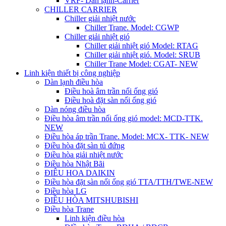
VRF- Dàn lạnh-Carrier
CHILLER CARRIER
Chiller giải nhiệt nước
Chiller Trane. Model: CGWP
Chiller giải nhiệt gió
Chiller giải nhiệt gió Model: RTAG
Chiller giải nhiệt gió. Model: SRUB
Chiller Trane Model: CGAT- NEW
Linh kiện thiết bị công nghiệp
Dàn lạnh điều hòa
Điều hoà âm trần nối ống gió
Điều hoà đặt sàn nối ống gió
Dàn nóng điều hòa
Điều hòa âm trần nối ống gió model: MCD-TTK.
NEW
Điều hòa áp trần Trane. Model: MCX- TTK- NEW
Điều hòa đặt sàn tủ đứng
Điều hòa giải nhiệt nước
Điều hòa Nhật Bãi
ĐIÊU HOA DAIKIN
Điều hòa đặt sàn nối ống gió TTA/TTH/TWE-NEW
Điều hòa LG
ĐIỀU HÒA MITSHUBISHI
Điều hòa Trane
Linh kiện điều hòa