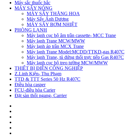
Máy sắc thuốc bắc
MÁY SẤY NÓNG
MÁY SẤY THĂNG HOA
Máy Sấy Ánh Dương
MÁY SẤY BƠM NHIỆT
PHÒNG LẠNH
Máy lạnh cục bộ âm trần cassette- MCC Trane
Máy lạnh Trane MCW/MWW
Máy lạnh áp trần MCX Trane
Máy lạnh Trane Model:MCDD/TTKD-gas R407C
Máy lạnh Trane, tủ đứng thổi trực tiếp Gas R407C
Máy lạnh cục bộ treo tường MCW/MWW
THIẾT BỊ ĐIỆN CÔNG NGHIỆP
Z.Linh Kiện- Thu Phạm
TTD & TTT Series 50 Hz R407C
Điều hòa casper
FCU-điều hòa Carier
Đặt sàn thổi ngang- Carrier