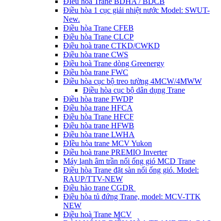
ĐIều hòa Trane BDHA / BDCB
Điều hòa 1 cục giải nhiệt nước Model: SWUT-
New.
Điều hòa Trane CFEB
Điều hòa Trane CLCP
Điều hoà trane CTKD/CWKD
Điều hòa trane CWS
Điều hoà Trane dòng Greenergy
Điều hòa trane FWC
Điều hòa cục bộ treo tường 4MCW/4MWW
Điều hòa cục bộ dân dụng Trane
Điều hòa trane FWDP
Điều hòa trane HFCA
Điều hòa Trane HFCF
Điều hòa trane HFWB
Điều hòa trane LWHA
ĐIều hòa trane MCV Yukon
Điều hoà trane PREMIO Inverter
Máy lạnh âm trần nối ống gió MCD Trane
Điều hòa Trane đặt sàn nối ống gió. Model:
RAUP/TTV-NEW
Điều hào trane CGDR
Điều hòa tủ đứng Trane, model: MCV-TTK
NEW
Điều hoà Trane MCV