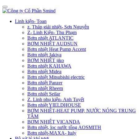
Linh kiện- Toan
z. Tháp giải nhiệt- Sơn Nguyễn
Z- Linh Kiện- Thu Phạm
Bơm nhiệt ATLANTIC
BƠM NHIỆT AUDSUN
Bơm nhiệt Heat Pump Accent
Bơm nhiệt Jakiva
BƠM NHIỆT jiko
Bơm nhiệt KAHAWA
Bơm nhiệt Midea
Bơm nhiệt Mitsubishi electric
Bơm nhiệt Panzer
Bơm nhiệt Rheem
Bơm nhiêt Seilar
Z. Linh phụ kiện- Anh Tuyết
Bơm nhiệt YIELDHOUSE
BƠM NHIÊT-HEAT PUMP, NƯỚC NÓNG TRUNG
TÂM
BƠM NHIỆT VICANDA
Bơm nhiệt, lọc nước tổng AOSMITH
Bơm nhiệt-MAXA- Italy
Bộ xử lý khí tươi