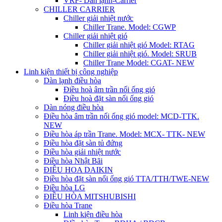
VRF- Dàn lạnh-Carrier
CHILLER CARRIER
Chiller giải nhiệt nước
Chiller Trane. Model: CGWP
Chiller giải nhiệt gió
Chiller giải nhiệt gió Model: RTAG
Chiller giải nhiệt gió. Model: SRUB
Chiller Trane Model: CGAT- NEW
Linh kiện thiết bị công nghiệp
Dàn lạnh điều hòa
Điều hoà âm trần nối ống gió
Điều hoà đặt sàn nối ống gió
Dàn nóng điều hòa
Điều hòa âm trần nối ống gió model: MCD-TTK.
NEW
Điều hòa áp trần Trane. Model: MCX- TTK- NEW
Điều hòa đặt sàn tủ đứng
Điều hòa giải nhiệt nước
Điều hòa Nhật Bãi
ĐIÊU HOA DAIKIN
Điều hòa đặt sàn nối ống gió TTA/TTH/TWE-NEW
Điều hòa LG
ĐIỀU HÒA MITSHUBISHI
Điều hòa Trane
Linh kiện điều hòa