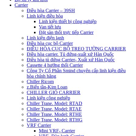
Carrier
Điều hòa Carrier – 39SH
Linh kiện điều hòa
Linh kiện thiết bị công nghiệp
Van tiết lưu
Đặt sàn thổi trực tiếp Carrier
Linh kiện điện lạnh
Điều hòa cục bộ Carrier
ĐIỀU HÒA CỤC BỘ TREO TƯỜNG CARRIER
Điều hòa carrier. Tủ đứng-xuất xứ Hàn Quốc
Điều hòa tủ đứng Carrier- Xuất xứ Hàn Quốc
Cassette 4 hướng thổi Carrier
Công Ty Cổ Phần Smind chuyên cấp linh kiện điều
hòa chính hãng
Chiller Ricom
z.Biến tần-Kim Loan
CHILLER GIÓ CARRIER
Linh kiện công nghiệp
Chiller Trane. Model: RTAD
Chiller Trane. Model: RTAE
Chiller Trane. Model: RTHE
Chiller Trane. Model: RTHG
VRF Carrier
Mini VRF- Carrier