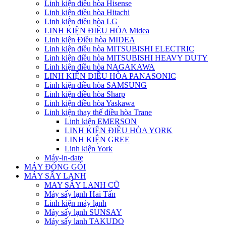
Linh kiện điều hòa Hisense
Linh kiện điều hòa Hitachi
Linh kiện điều hòa LG
LINH KIỆN ĐIỀU HÒA Midea
Linh kiện Điều hòa MIDEA
Linh kiện điều hòa MITSUBISHI ELECTRIC
Linh kiện điều hòa MITSUBISHI HEAVY DUTY
Linh kiện điều hòa NAGAKAWA
LINH KIỆN ĐIỀU HÒA PANASONIC
Linh kiện điều hòa SAMSUNG
Linh kiện điều hòa Sharp
Linh kiện điều hòa Yaskawa
Linh kiện thay thế điều hòa Trane
Linh kiện EMERSON
LINH KIỆN ĐIỀU HÒA YORK
LINH KIỆN GREE
Linh kiện York
Máy-in-date
MÁY ĐÓNG GÓI
MÁY SẤY LẠNH
MAY SÂY LANH CŨ
Máy sấy lạnh Hai Tấn
Linh kiện máy lạnh
Máy sấy lạnh SUNSAY
Máy sấy lanh TAKUDO