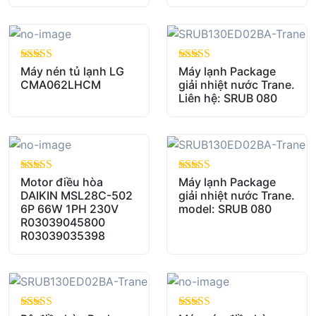
out of 5
Máy nén tủ lạnh LG
out of 5
Máy lạnh Package
CMA062LHCM
giải nhiệt nước Trane.
Liên hệ: SRUB 080
out of 5
Motor điều hòa
out of 5
Máy lạnh Package
DAIKIN MSL28C-502
giải nhiệt nước Trane.
6P 66W 1PH 230V
model: SRUB 080
R03039045800
R03039035398