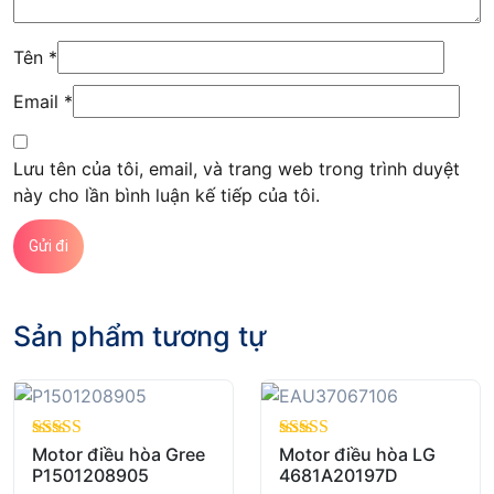
Tên
*
Email
*
Lưu tên của tôi, email, và trang web trong trình duyệt
này cho lần bình luận kế tiếp của tôi.
Sản phẩm tương tự
out of 5
Motor điều hòa Gree
out of 5
Motor điều hòa LG
P1501208905
4681A20197D