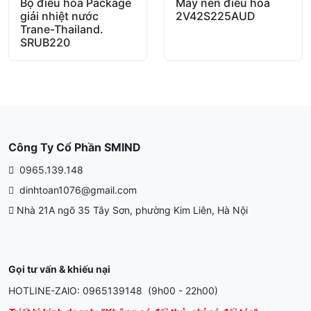
out of 5
Bộ điều hòa Package
out of 5
Máy nén điều hòa
giải nhiệt nước
2V42S225AUD
Trane-Thailand.
SRUB220
Công Ty Cổ Phần SMIND
0965.139.148
dinhtoan1076@gmail.com
Nhà 21A ngõ 35 Tây Sơn, phường Kim Liên, Hà Nội
Gọi tư vấn & khiếu nại
HOTLINE-ZAlO: 0965139148 (9h00 - 22h00)