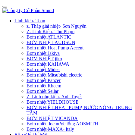
Linh kiện- Toan
z. Tháp giải nhiệt- Sơn Nguyễn
Z- Linh Kiện- Thu Phạm
Bơm nhiệt ATLANTIC
BƠM NHIỆT AUDSUN
Bơm nhiệt Heat Pump Accent
Bơm nhiệt Jakiva
BƠM NHIỆT jiko
Bơm nhiệt KAHAWA
Bơm nhiệt Midea
Bơm nhiệt Mitsubishi electric
Bơm nhiệt Panzer
Bơm nhiệt Rheem
Bơm nhiêt Seilar
Z. Linh phụ kiện- Anh Tuyết
Bơm nhiệt YIELDHOUSE
BƠM NHIÊT-HEAT PUMP, NƯỚC NÓNG TRUNG
TÂM
BƠM NHIỆT VICANDA
Bơm nhiệt, lọc nước tổng AOSMITH
Bơm nhiệt-MAXA- Italy
Bộ xử lý khí tươi