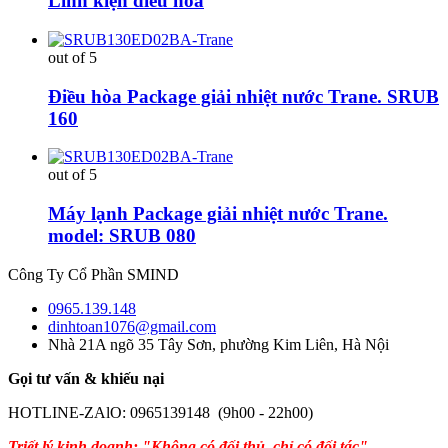
Linh kiện điều hòa
out of 5
Điều hòa Package giải nhiệt nước Trane. SRUB
160
out of 5
Máy lạnh Package giải nhiệt nước Trane.
model: SRUB 080
Công Ty Cổ Phần SMIND
0965.139.148
dinhtoan1076@gmail.com
Nhà 21A ngõ 35 Tây Sơn, phường Kim Liên, Hà Nội
Gọi tư vấn & khiếu nại
HOTLINE-ZAlO: 0965139148 (9h00 - 22h00)
Triết lý kinh doanh: "Không có đối thủ, chỉ có đối tác"