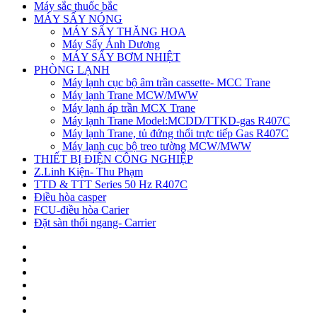
Máy sắc thuốc bắc
MÁY SẤY NÓNG
MÁY SẤY THĂNG HOA
Máy Sấy Ánh Dương
MÁY SẤY BƠM NHIỆT
PHÒNG LẠNH
Máy lạnh cục bộ âm trần cassette- MCC Trane
Máy lạnh Trane MCW/MWW
Máy lạnh áp trần MCX Trane
Máy lạnh Trane Model:MCDD/TTKD-gas R407C
Máy lạnh Trane, tủ đứng thổi trực tiếp Gas R407C
Máy lạnh cục bộ treo tường MCW/MWW
THIẾT BỊ ĐIỆN CÔNG NGHIỆP
Z.Linh Kiện- Thu Phạm
TTD & TTT Series 50 Hz R407C
Điều hòa casper
FCU-điều hòa Carier
Đặt sàn thổi ngang- Carrier