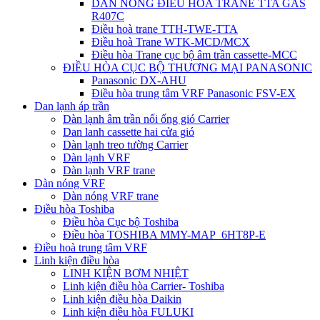
DÀN NÓNG ĐIỀU HÒA TRANE TTA GAS
R407C
Điều hoà trane TTH-TWE-TTA
Điều hoà Trane WTK-MCD/MCX
Điều hòa Trane cục bộ âm trần cassette-MCC
ĐIỀU HÒA CỤC BỘ THƯƠNG MẠI PANASONIC
Panasonic DX-AHU
Điều hòa trung tâm VRF Panasonic FSV-EX
Dan lạnh áp trần
Dàn lạnh âm trần nối ống gió Carrier
Dan lanh cassette hai cửa gió
Dàn lạnh treo tường Carrier
Dàn lạnh VRF
Dàn lạnh VRF trane
Dàn nóng VRF
Dàn nóng VRF trane
Điều hòa Toshiba
Điều hòa Cục bộ Toshiba
Điều hòa TOSHIBA MMY-MAP_6HT8P-E
Điều hoà trung tâm VRF
Linh kiện điều hòa
LINH KIỆN BƠM NHIỆT
Linh kiện điều hòa Carrier- Toshiba
Linh kiện điều hòa Daikin
Linh kiện điều hòa FULUKI