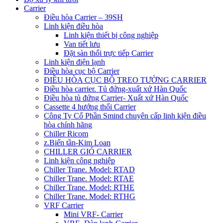
Carrier
Điều hòa Carrier – 39SH
Linh kiện điều hòa
Linh kiện thiết bị công nghiệp
Van tiết lưu
Đặt sàn thổi trực tiếp Carrier
Linh kiện điện lạnh
Điều hòa cục bộ Carrier
ĐIỀU HÒA CỤC BỘ TREO TƯỜNG CARRIER
Điều hòa carrier. Tủ đứng-xuất xứ Hàn Quốc
Điều hòa tủ đứng Carrier- Xuất xứ Hàn Quốc
Cassette 4 hướng thổi Carrier
Công Ty Cổ Phần Smind chuyên cấp linh kiện điều
hòa chính hãng
Chiller Ricom
z.Biến tần-Kim Loan
CHILLER GIÓ CARRIER
Linh kiện công nghiệp
Chiller Trane. Model: RTAD
Chiller Trane. Model: RTAE
Chiller Trane. Model: RTHE
Chiller Trane. Model: RTHG
VRF Carrier
Mini VRF- Carrier