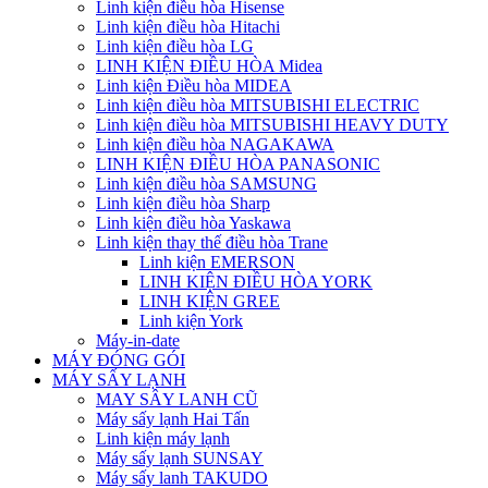
Linh kiện điều hòa Hisense
Linh kiện điều hòa Hitachi
Linh kiện điều hòa LG
LINH KIỆN ĐIỀU HÒA Midea
Linh kiện Điều hòa MIDEA
Linh kiện điều hòa MITSUBISHI ELECTRIC
Linh kiện điều hòa MITSUBISHI HEAVY DUTY
Linh kiện điều hòa NAGAKAWA
LINH KIỆN ĐIỀU HÒA PANASONIC
Linh kiện điều hòa SAMSUNG
Linh kiện điều hòa Sharp
Linh kiện điều hòa Yaskawa
Linh kiện thay thế điều hòa Trane
Linh kiện EMERSON
LINH KIỆN ĐIỀU HÒA YORK
LINH KIỆN GREE
Linh kiện York
Máy-in-date
MÁY ĐÓNG GÓI
MÁY SẤY LẠNH
MAY SÂY LANH CŨ
Máy sấy lạnh Hai Tấn
Linh kiện máy lạnh
Máy sấy lạnh SUNSAY
Máy sấy lanh TAKUDO