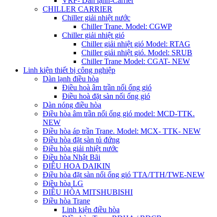
VRF- Dàn lạnh-Carrier
CHILLER CARRIER
Chiller giải nhiệt nước
Chiller Trane. Model: CGWP
Chiller giải nhiệt gió
Chiller giải nhiệt gió Model: RTAG
Chiller giải nhiệt gió. Model: SRUB
Chiller Trane Model: CGAT- NEW
Linh kiện thiết bị công nghiệp
Dàn lạnh điều hòa
Điều hoà âm trần nối ống gió
Điều hoà đặt sàn nối ống gió
Dàn nóng điều hòa
Điều hòa âm trần nối ống gió model: MCD-TTK.
NEW
Điều hòa áp trần Trane. Model: MCX- TTK- NEW
Điều hòa đặt sàn tủ đứng
Điều hòa giải nhiệt nước
Điều hòa Nhật Bãi
ĐIÊU HOA DAIKIN
Điều hòa đặt sàn nối ống gió TTA/TTH/TWE-NEW
Điều hòa LG
ĐIỀU HÒA MITSHUBISHI
Điều hòa Trane
Linh kiện điều hòa