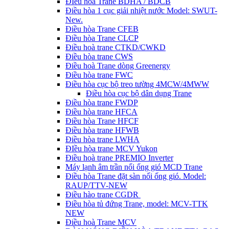
ĐIều hòa Trane BDHA / BDCB
Điều hòa 1 cục giải nhiệt nước Model: SWUT-
New.
Điều hòa Trane CFEB
Điều hòa Trane CLCP
Điều hoà trane CTKD/CWKD
Điều hòa trane CWS
Điều hoà Trane dòng Greenergy
Điều hòa trane FWC
Điều hòa cục bộ treo tường 4MCW/4MWW
Điều hòa cục bộ dân dụng Trane
Điều hòa trane FWDP
Điều hòa trane HFCA
Điều hòa Trane HFCF
Điều hòa trane HFWB
Điều hòa trane LWHA
ĐIều hòa trane MCV Yukon
Điều hoà trane PREMIO Inverter
Máy lạnh âm trần nối ống gió MCD Trane
Điều hòa Trane đặt sàn nối ống gió. Model:
RAUP/TTV-NEW
Điều hào trane CGDR
Điều hòa tủ đứng Trane, model: MCV-TTK
NEW
Điều hoà Trane MCV