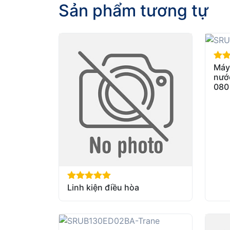
Sản phẩm tương tự
Máy 
out 
nướ
080
Linh kiện điều hòa
out of 5