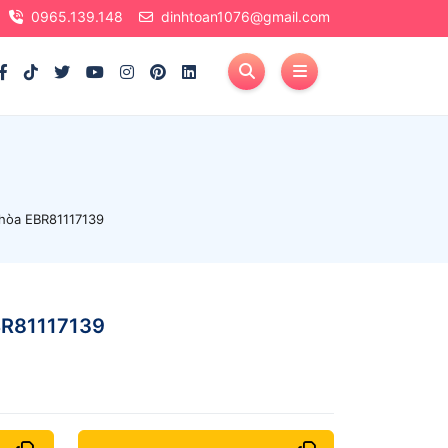
0965.139.148
dinhtoan1076@gmail.com
 hòa EBR81117139
EBR81117139