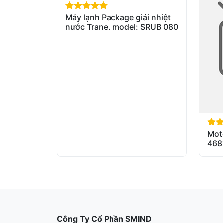
Máy lạnh Package giải nhiệt
out of 5
nước Trane. model: SRUB 080
Mot
out 
468
Công Ty Cổ Phần SMIND