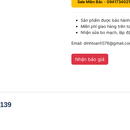
Sale Miền Bắc
-
0941734021
Sản phẩm được bảo hành 
Miễn phí giao hàng trên t
Nhận sửa bo mạch, lắp đặ
Email: dinhtoan1076@gmail.c
Nhận báo giá
7139