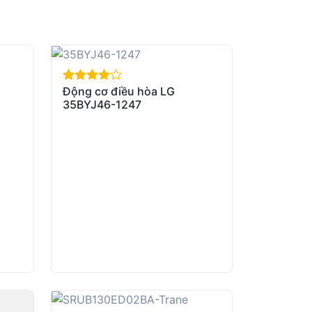
Động cơ điều hòa LG
out of 5
35BYJ46-1247