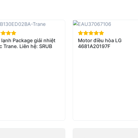
lạnh Package giải nhiệt
Motor điều hòa LG
of 5
out of 5
c Trane. Liên hệ: SRUB
4681A20197F