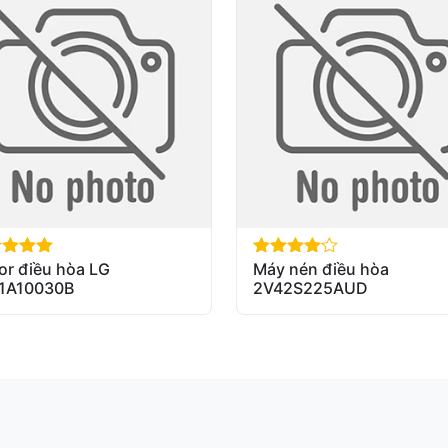
or điều hòa LG
Máy nén điều hòa
of 5
out of 5
1A10030B
2V42S225AUD