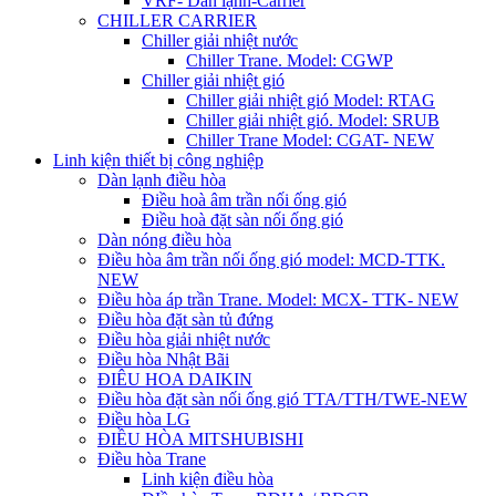
VRF- Dàn lạnh-Carrier
CHILLER CARRIER
Chiller giải nhiệt nước
Chiller Trane. Model: CGWP
Chiller giải nhiệt gió
Chiller giải nhiệt gió Model: RTAG
Chiller giải nhiệt gió. Model: SRUB
Chiller Trane Model: CGAT- NEW
Linh kiện thiết bị công nghiệp
Dàn lạnh điều hòa
Điều hoà âm trần nối ống gió
Điều hoà đặt sàn nối ống gió
Dàn nóng điều hòa
Điều hòa âm trần nối ống gió model: MCD-TTK.
NEW
Điều hòa áp trần Trane. Model: MCX- TTK- NEW
Điều hòa đặt sàn tủ đứng
Điều hòa giải nhiệt nước
Điều hòa Nhật Bãi
ĐIÊU HOA DAIKIN
Điều hòa đặt sàn nối ống gió TTA/TTH/TWE-NEW
Điều hòa LG
ĐIỀU HÒA MITSHUBISHI
Điều hòa Trane
Linh kiện điều hòa