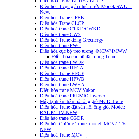
ĐIều hòa Trane BDHA / BDCB
Điều hòa 1 cục giải nhiệt nước Model: SWUT-
New.
Điều hòa Trane CFEB
Điều hòa Trane CLCP
Điều hoà trane CTKD/CWKD
Điều hòa trane CWS
Điều hoà Trane dòng Greenergy
Điều hòa trane FWC
Điều hòa cục bộ treo tường 4MCW/4MWW
Điều hòa cục bộ dân dụng Trane
Điều hòa trane FWDP
Điều hòa trane HFCA
Điều hòa Trane HFCF
Điều hòa trane HFWB
Điều hòa trane LWHA
ĐIều hòa trane MCV Yukon
Điều hoà trane PREMIO Inverter
Máy lạnh âm trần nối ống gió MCD Trane
Điều hòa Trane đặt sàn nối ống gió. Model:
RAUP/TTV-NEW
Điều hào trane CGDR
Điều hòa tủ đứng Trane, model: MCV-TTK
NEW
Điều hoà Trane MCV