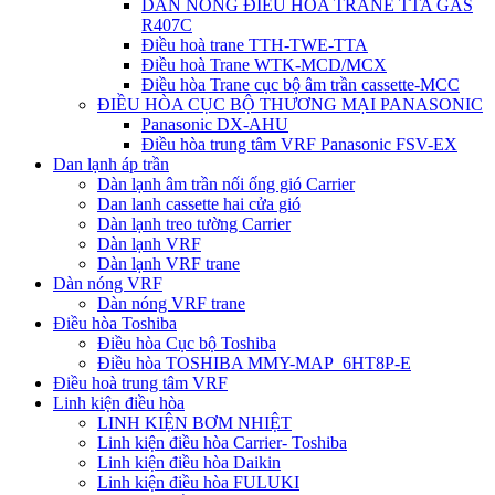
DÀN NÓNG ĐIỀU HÒA TRANE TTA GAS
R407C
Điều hoà trane TTH-TWE-TTA
Điều hoà Trane WTK-MCD/MCX
Điều hòa Trane cục bộ âm trần cassette-MCC
ĐIỀU HÒA CỤC BỘ THƯƠNG MẠI PANASONIC
Panasonic DX-AHU
Điều hòa trung tâm VRF Panasonic FSV-EX
Dan lạnh áp trần
Dàn lạnh âm trần nối ống gió Carrier
Dan lanh cassette hai cửa gió
Dàn lạnh treo tường Carrier
Dàn lạnh VRF
Dàn lạnh VRF trane
Dàn nóng VRF
Dàn nóng VRF trane
Điều hòa Toshiba
Điều hòa Cục bộ Toshiba
Điều hòa TOSHIBA MMY-MAP_6HT8P-E
Điều hoà trung tâm VRF
Linh kiện điều hòa
LINH KIỆN BƠM NHIỆT
Linh kiện điều hòa Carrier- Toshiba
Linh kiện điều hòa Daikin
Linh kiện điều hòa FULUKI