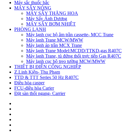
Máy sắc thuốc bắc
MÁY SẤY NÓNG
MÁY SẤY THĂNG HOA
Máy Sấy Ánh Dương
MÁY SẤY BƠM NHIỆT
PHÒNG LẠNH
Máy lạnh cục bộ âm trần cassette- MCC Trane
Máy lạnh Trane MCW/MWW
Máy lạnh áp trần MCX Trane
Máy lạnh Trane Model:MCDD/TTKD-gas R407C
Máy lạnh Trane, tủ đứng thổi trực tiếp Gas R407C
Máy lạnh cục bộ treo tường MCW/MWW
THIẾT BỊ ĐIỆN CÔNG NGHIỆP
Z.Linh Kiện- Thu Phạm
TTD & TTT Series 50 Hz R407C
Điều hòa casper
FCU-điều hòa Carier
Đặt sàn thổi ngang- Carrier