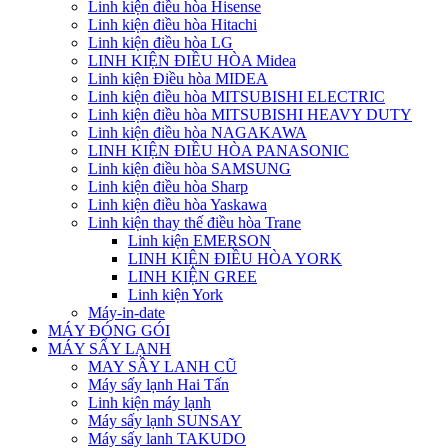
Linh kiện điều hòa Hisense
Linh kiện điều hòa Hitachi
Linh kiện điều hòa LG
LINH KIỆN ĐIỀU HÒA Midea
Linh kiện Điều hòa MIDEA
Linh kiện điều hòa MITSUBISHI ELECTRIC
Linh kiện điều hòa MITSUBISHI HEAVY DUTY
Linh kiện điều hòa NAGAKAWA
LINH KIỆN ĐIỀU HÒA PANASONIC
Linh kiện điều hòa SAMSUNG
Linh kiện điều hòa Sharp
Linh kiện điều hòa Yaskawa
Linh kiện thay thế điều hòa Trane
Linh kiện EMERSON
LINH KIỆN ĐIỀU HÒA YORK
LINH KIỆN GREE
Linh kiện York
Máy-in-date
MÁY ĐÓNG GÓI
MÁY SẤY LẠNH
MAY SÂY LANH CŨ
Máy sấy lạnh Hai Tấn
Linh kiện máy lạnh
Máy sấy lạnh SUNSAY
Máy sấy lanh TAKUDO