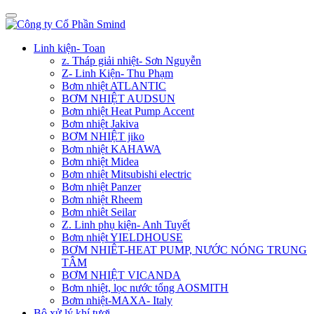
Linh kiện- Toan
z. Tháp giải nhiệt- Sơn Nguyễn
Z- Linh Kiện- Thu Phạm
Bơm nhiệt ATLANTIC
BƠM NHIỆT AUDSUN
Bơm nhiệt Heat Pump Accent
Bơm nhiệt Jakiva
BƠM NHIỆT jiko
Bơm nhiệt KAHAWA
Bơm nhiệt Midea
Bơm nhiệt Mitsubishi electric
Bơm nhiệt Panzer
Bơm nhiệt Rheem
Bơm nhiêt Seilar
Z. Linh phụ kiện- Anh Tuyết
Bơm nhiệt YIELDHOUSE
BƠM NHIÊT-HEAT PUMP, NƯỚC NÓNG TRUNG
TÂM
BƠM NHIỆT VICANDA
Bơm nhiệt, lọc nước tổng AOSMITH
Bơm nhiệt-MAXA- Italy
Bộ xử lý khí tươi