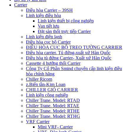
Carrier
Điều hòa Carrier – 39SH
Linh kiện điều hòa
Linh kiện thiết bị công nghiệp
Van tiết lưu
Đặt sàn thổi trực tiếp Carrier
Linh kiện điện lạnh
Điều hòa cục bộ Carrier
ĐIỀU HÒA CỤC BỘ TREO TƯỜNG CARRIER
Điều hòa carrier. Tủ đứng-xuất xứ Hàn Quốc
Điều hòa tủ đứng Carrier- Xuất xứ Hàn Quốc
Cassette 4 hướng thổi Carrier
Công Ty Cổ Phần Smind chuyên cấp linh kiện điều
hòa chính hãng
Chiller Ricom
z.Biến tần-Kim Loan
CHILLER GIÓ CARRIER
Linh kiện công nghiệp
Chiller Trane. Model: RTAD
Chiller Trane. Model: RTAE
Chiller Trane. Model: RTHE
Chiller Trane. Model: RTHG
VRF Carrier
Mini VRF- Carrier