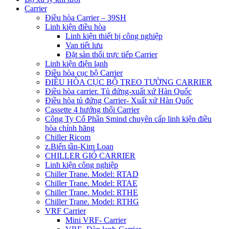
Carrier
Điều hòa Carrier – 39SH
Linh kiện điều hòa
Linh kiện thiết bị công nghiệp
Van tiết lưu
Đặt sàn thổi trực tiếp Carrier
Linh kiện điện lạnh
Điều hòa cục bộ Carrier
ĐIỀU HÒA CỤC BỘ TREO TƯỜNG CARRIER
Điều hòa carrier. Tủ đứng-xuất xứ Hàn Quốc
Điều hòa tủ đứng Carrier- Xuất xứ Hàn Quốc
Cassette 4 hướng thổi Carrier
Công Ty Cổ Phần Smind chuyên cấp linh kiện điều
hòa chính hãng
Chiller Ricom
z.Biến tần-Kim Loan
CHILLER GIÓ CARRIER
Linh kiện công nghiệp
Chiller Trane. Model: RTAD
Chiller Trane. Model: RTAE
Chiller Trane. Model: RTHE
Chiller Trane. Model: RTHG
VRF Carrier
Mini VRF- Carrier