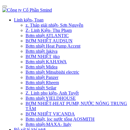
Linh kiện- Toan
z. Tháp giải nhiệt- Sơn Nguyễn
Z- Linh Kiện- Thu Phạm
Bơm nhiệt ATLANTIC
BƠM NHIỆT AUDSUN
Bơm nhiệt Heat Pump Accent
Bơm nhiệt Jakiva
BƠM NHIỆT jiko
Bơm nhiệt KAHAWA
Bơm nhiệt Midea
Bơm nhiệt Mitsubishi electric
Bơm nhiệt Panzer
Bơm nhiệt Rheem
Bơm nhiêt Seilar
Z. Linh phụ kiện- Anh Tuyết
Bơm nhiệt YIELDHOUSE
BƠM NHIÊT-HEAT PUMP, NƯỚC NÓNG TRUNG
TÂM
BƠM NHIỆT VICANDA
Bơm nhiệt, lọc nước tổng AOSMITH
Bơm nhiệt-MAXA- Italy
Bộ xử lý khí tươi