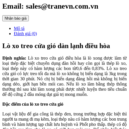
Email: sales@tranevn.com.vn
Nhận báo giá
Mô tả
Đánh giá (0)
Lò xo treo cửa gió dàn lạnh điều hòa
Định nghĩa:
Lò xo treo cửa gió điều hòa là lò xong được làm từ
loại thép đặc biệt chuyên dụng đàn hồi hay còn gọi là thép lò xo,
loại thép này có hàm lượng các bon từ0,6 đến 0,83%. Lò xo treo
cửa gió có lực treo tối đa mà lò xo không bị biến dạng là 3kg trong
thời gian 30 phút. Nó chị bị biến dạng đàng hồi mà không bị biến
dạng dẻo, giới hạn bền mỏi cao. Nếu lò xo làm bằng thép thông
thường thì sau khi làm xong phải được nhiệt luyện theo tiêu chuẩn
để độ cứng 2 đầu móng đạt giá trị mong muốn.
Đặc điểm của lò xo treo cửa gió
Loại vật liệu để gia công là thép đen, trong trường hợp đặc biệt thì
người ta mang đi mạ kẽm, loại thép nàu có hàm lượng các bon trung
bình và hàm lượng tạp chất lưu huỳnh và Phốt pho thấp. thép có độ