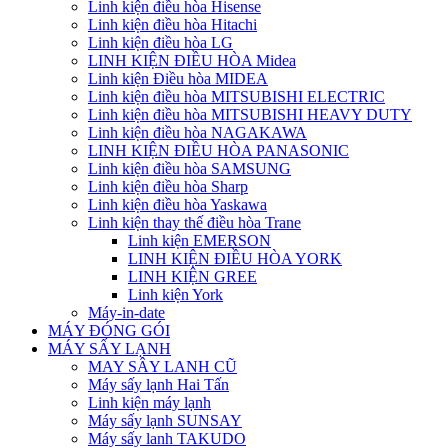
Linh kiện điều hòa Hisense
Linh kiện điều hòa Hitachi
Linh kiện điều hòa LG
LINH KIỆN ĐIỀU HÒA Midea
Linh kiện Điều hòa MIDEA
Linh kiện điều hòa MITSUBISHI ELECTRIC
Linh kiện điều hòa MITSUBISHI HEAVY DUTY
Linh kiện điều hòa NAGAKAWA
LINH KIỆN ĐIỀU HÒA PANASONIC
Linh kiện điều hòa SAMSUNG
Linh kiện điều hòa Sharp
Linh kiện điều hòa Yaskawa
Linh kiện thay thế điều hòa Trane
Linh kiện EMERSON
LINH KIỆN ĐIỀU HÒA YORK
LINH KIỆN GREE
Linh kiện York
Máy-in-date
MÁY ĐÓNG GÓI
MÁY SẤY LẠNH
MAY SÂY LANH CŨ
Máy sấy lạnh Hai Tấn
Linh kiện máy lạnh
Máy sấy lạnh SUNSAY
Máy sấy lanh TAKUDO