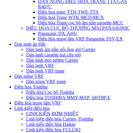
DÀN NÓNG ĐIỀU HÒA TRANE TTA GAS
R407C
Điều hoà trane TTH-TWE-TTA
Điều hoà Trane WTK-MCD/MCX
Điều hòa Trane cục bộ âm trần cassette-MCC
ĐIỀU HÒA CỤC BỘ THƯƠNG MẠI PANASONIC
Panasonic DX-AHU
Điều hòa trung tâm VRF Panasonic FSV-EX
Dan lạnh áp trần
Dàn lạnh âm trần nối ống gió Carrier
Dan lanh cassette hai cửa gió
Dàn lạnh treo tường Carrier
Dàn lạnh VRF
Dàn lạnh VRF trane
Dàn nóng VRF
Dàn nóng VRF trane
Điều hòa Toshiba
Điều hòa Cục bộ Toshiba
Điều hòa TOSHIBA MMY-MAP_6HT8P-E
Điều hoà trung tâm VRF
Linh kiện điều hòa
LINH KIỆN BƠM NHIỆT
Linh kiện điều hòa Carrier- Toshiba
Linh kiện điều hòa Daikin
Linh kiện điều hòa FULUKI