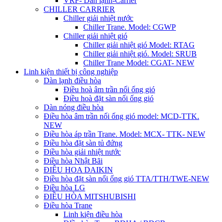
VRF- Dàn lạnh-Carrier
CHILLER CARRIER
Chiller giải nhiệt nước
Chiller Trane. Model: CGWP
Chiller giải nhiệt gió
Chiller giải nhiệt gió Model: RTAG
Chiller giải nhiệt gió. Model: SRUB
Chiller Trane Model: CGAT- NEW
Linh kiện thiết bị công nghiệp
Dàn lạnh điều hòa
Điều hoà âm trần nối ống gió
Điều hoà đặt sàn nối ống gió
Dàn nóng điều hòa
Điều hòa âm trần nối ống gió model: MCD-TTK.
NEW
Điều hòa áp trần Trane. Model: MCX- TTK- NEW
Điều hòa đặt sàn tủ đứng
Điều hòa giải nhiệt nước
Điều hòa Nhật Bãi
ĐIÊU HOA DAIKIN
Điều hòa đặt sàn nối ống gió TTA/TTH/TWE-NEW
Điều hòa LG
ĐIỀU HÒA MITSHUBISHI
Điều hòa Trane
Linh kiện điều hòa