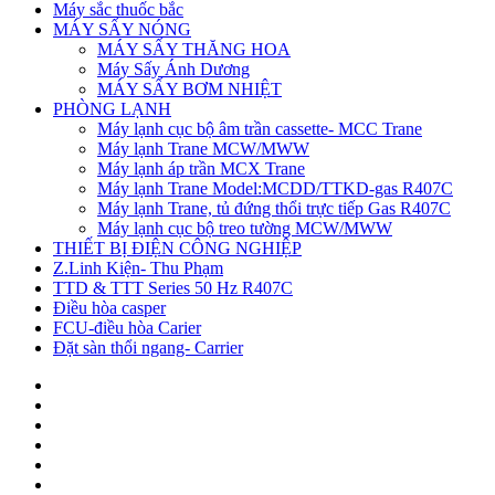
Máy sắc thuốc bắc
MÁY SẤY NÓNG
MÁY SẤY THĂNG HOA
Máy Sấy Ánh Dương
MÁY SẤY BƠM NHIỆT
PHÒNG LẠNH
Máy lạnh cục bộ âm trần cassette- MCC Trane
Máy lạnh Trane MCW/MWW
Máy lạnh áp trần MCX Trane
Máy lạnh Trane Model:MCDD/TTKD-gas R407C
Máy lạnh Trane, tủ đứng thổi trực tiếp Gas R407C
Máy lạnh cục bộ treo tường MCW/MWW
THIẾT BỊ ĐIỆN CÔNG NGHIỆP
Z.Linh Kiện- Thu Phạm
TTD & TTT Series 50 Hz R407C
Điều hòa casper
FCU-điều hòa Carier
Đặt sàn thổi ngang- Carrier