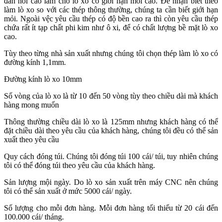
đàn hồi cao làm cho lò xo có giới hạn mỏi cao. Để nhận biết théo
làm lò xo so với các thép thông thường, chúng ta cần biết giới hạn
mỏi. Ngoài vệc yêu cầu thép có độ bền cao ra thì còn yêu cầu thép
chứa rất ít tạp chất phi kim như ô xi, để có chất lượng bề mặt lò xo
cao.
Tùy theo từng nhà sản xuất nhưng chúng tôi chọn thép làm lò xo có
đường kính 1,1mm.
Đường kính lò xo 10mm
Số vòng của lò xo là từ 10 đến 50 vòng tùy theo chiều dài mà khách
hàng mong muốn
Thông thường chiều dài lò xo là 125mm nhưng khách hàng có thể
đặt chiều dài theo yêu cầu của khách hàng, chúng tôi đều có thể sản
xuất theo yêu cầu
Quy cách đóng túi. Chúng tôi đóng túi 100 cái/ túi, tuy nhiên chúng
tôi có thể đóng túi theo yêu cầu của khách hàng.
Sản lượng mội ngày. Do lò xo sản xuất trên máy CNC nên chúng
tôi có thể sản xuất ở mức 5000 cái/ ngày.
Số lượng cho mỗi đơn hàng. Mỗi đơn hàng tối thiểu từ 20 cái đến
100.000 cái/ tháng.