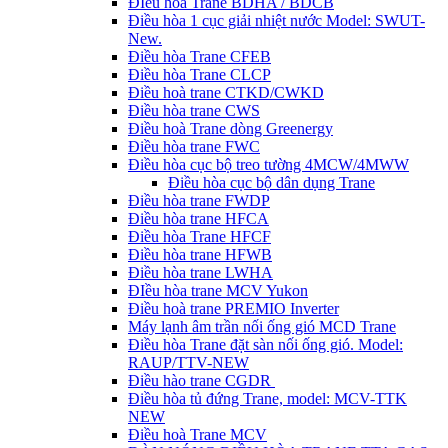
ĐIều hòa Trane BDHA / BDCB
Điều hòa 1 cục giải nhiệt nước Model: SWUT-
New.
Điều hòa Trane CFEB
Điều hòa Trane CLCP
Điều hoà trane CTKD/CWKD
Điều hòa trane CWS
Điều hoà Trane dòng Greenergy
Điều hòa trane FWC
Điều hòa cục bộ treo tường 4MCW/4MWW
Điều hòa cục bộ dân dụng Trane
Điều hòa trane FWDP
Điều hòa trane HFCA
Điều hòa Trane HFCF
Điều hòa trane HFWB
Điều hòa trane LWHA
ĐIều hòa trane MCV Yukon
Điều hoà trane PREMIO Inverter
Máy lạnh âm trần nối ống gió MCD Trane
Điều hòa Trane đặt sàn nối ống gió. Model:
RAUP/TTV-NEW
Điều hào trane CGDR
Điều hòa tủ đứng Trane, model: MCV-TTK
NEW
Điều hoà Trane MCV