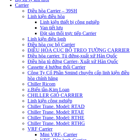
Carrier
Điều hòa Carrier – 39SH
Linh kiện điều hòa
Linh kiện thiết bị công nghiệp
Van tiết lưu
Đặt sàn thổi trực tiếp Carrier
Linh kiện điện lạnh
Điều hòa cục bộ Carrier
ĐIỀU HÒA CỤC BỘ TREO TƯỜNG CARRIER
Điều hòa carrier. Tủ đứng-xuất xứ Hàn Quốc
Điều hòa tủ đứng Carrier- Xuất xứ Hàn Quốc
Cassette 4 hướng thổi Carrier
Công Ty Cổ Phần Smind chuyên cấp linh kiện điều
hòa chính hãng
Chiller Ricom
z.Biến tần-Kim Loan
CHILLER GIÓ CARRIER
Linh kiện công nghiệp
Chiller Trane. Model: RTAD
Chiller Trane. Model: RTAE
Chiller Trane. Model: RTHE
Chiller Trane. Model: RTHG
VRF Carrier
Mini VRF- Carrier