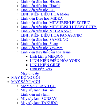
Linh kiện điều hòa Hisense
Linh kiện điều hòa Hitachi
Linh kiện điều hòa LG
LINH KIỆN ĐIỀU HÒA Midea
Linh kiện Điều hòa MIDEA
Linh kiện điều hòa MITSUBISHI ELECTRIC
Linh kiện điều hòa MITSUBISHI HEAVY DUTY
Linh kiện điều hòa NAGAKAWA
LINH KIỆN ĐIỀU HÒA PANASONIC
Linh kiện điều hòa SAMSUNG
Linh kiện điều hòa Sharp
Linh kiện điều hòa Yaskawa
Linh kiện thay thế điều hòa Trane
Linh kiện EMERSON
LINH KIỆN ĐIỀU HÒA YORK
LINH KIỆN GREE
Linh kiện York
Máy-in-date
MÁY ĐÓNG GÓI
MÁY SẤY LẠNH
MAY SÂY LANH CŨ
Máy sấy lạnh Hai Tấn
Linh kiện máy lạnh
Máy sấy lạnh SUNSAY
Máy sấy lanh TAKUDO