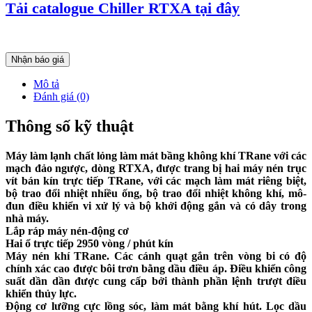
Tải catalogue Chiller RTXA tại đây
Nhận báo giá
Mô tả
Đánh giá (0)
Thông số kỹ thuật
Máy làm lạnh chất lỏng làm mát bầng không khí TRane với các
mạch đảo ngược, dòng RTXA, được trang bị hai máy nén trục
vít bán kín trực tiếp TRane, với các mạch làm mát riêng biệt,
bộ trao đổi nhiệt nhiều ống, bộ trao đổi nhiệt không khí, mô-
đun điều khiển vi xử lý và bộ khởi động gắn và có dây trong
nhà máy.
Lắp ráp máy nén-động cơ
Hai ổ trực tiếp 2950 vòng / phút kín
Máy nén khí TRane. Các cánh quạt gắn trên vòng bi có độ
chính xác cao được bôi trơn bằng dầu điều áp. Điều khiển công
suất dần dần được cung cấp bởi thành phần lệnh trượt điều
khiển thủy lực.
Động cơ lưỡng cực lồng sóc, làm mát bằng khí hút. Lọc dầu