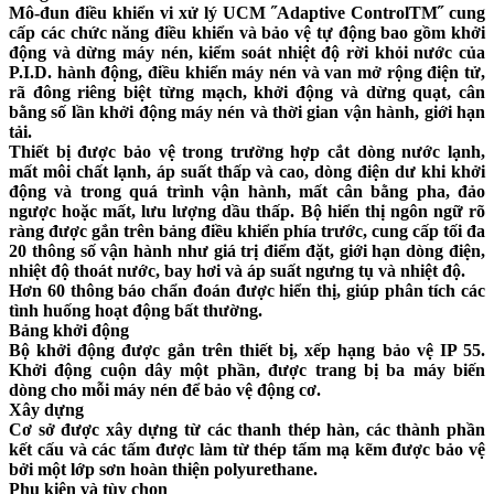
Mô-đun điều khiển vi xử lý UCM ˝Adaptive ControlTM˝ cung
cấp các chức năng điều khiển và bảo vệ tự động bao gồm khởi
động và dừng máy nén, kiểm soát nhiệt độ rời khỏi nước của
P.I.D. hành động, điều khiển máy nén và van mở rộng điện tử,
rã đông riêng biệt từng mạch, khởi động và dừng quạt, cân
bằng số lần khởi động máy nén và thời gian vận hành, giới hạn
tải.
Thiết bị được bảo vệ trong trường hợp cắt dòng nước lạnh,
mất môi chất lạnh, áp suất thấp và cao, dòng điện dư khi khởi
động và trong quá trình vận hành, mất cân bằng pha, đảo
ngược hoặc mất, lưu lượng dầu thấp. Bộ hiển thị ngôn ngữ rõ
ràng được gắn trên bảng điều khiển phía trước, cung cấp tối đa
20 thông số vận hành như giá trị điểm đặt, giới hạn dòng điện,
nhiệt độ thoát nước, bay hơi và áp suất ngưng tụ và nhiệt độ.
Hơn 60 thông báo chẩn đoán được hiển thị, giúp phân tích các
tình huống hoạt động bất thường.
Bảng khởi động
Bộ khởi động được gắn trên thiết bị, xếp hạng bảo vệ IP 55.
Khởi động cuộn dây một phần, được trang bị ba máy biến
dòng cho mỗi máy nén để bảo vệ động cơ.
Xây dựng
Cơ sở được xây dựng từ các thanh thép hàn, các thành phần
kết cấu và các tấm được làm từ thép tấm mạ kẽm được bảo vệ
bởi một lớp sơn hoàn thiện polyurethane.
Phụ kiện và tùy chọn