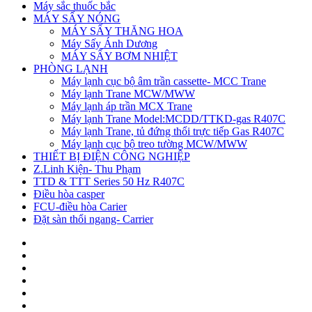
Máy sắc thuốc bắc
MÁY SẤY NÓNG
MÁY SẤY THĂNG HOA
Máy Sấy Ánh Dương
MÁY SẤY BƠM NHIỆT
PHÒNG LẠNH
Máy lạnh cục bộ âm trần cassette- MCC Trane
Máy lạnh Trane MCW/MWW
Máy lạnh áp trần MCX Trane
Máy lạnh Trane Model:MCDD/TTKD-gas R407C
Máy lạnh Trane, tủ đứng thổi trực tiếp Gas R407C
Máy lạnh cục bộ treo tường MCW/MWW
THIẾT BỊ ĐIỆN CÔNG NGHIỆP
Z.Linh Kiện- Thu Phạm
TTD & TTT Series 50 Hz R407C
Điều hòa casper
FCU-điều hòa Carier
Đặt sàn thổi ngang- Carrier