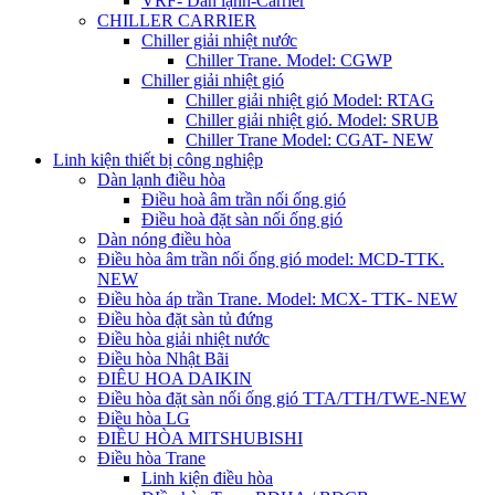
VRF- Dàn lạnh-Carrier
CHILLER CARRIER
Chiller giải nhiệt nước
Chiller Trane. Model: CGWP
Chiller giải nhiệt gió
Chiller giải nhiệt gió Model: RTAG
Chiller giải nhiệt gió. Model: SRUB
Chiller Trane Model: CGAT- NEW
Linh kiện thiết bị công nghiệp
Dàn lạnh điều hòa
Điều hoà âm trần nối ống gió
Điều hoà đặt sàn nối ống gió
Dàn nóng điều hòa
Điều hòa âm trần nối ống gió model: MCD-TTK.
NEW
Điều hòa áp trần Trane. Model: MCX- TTK- NEW
Điều hòa đặt sàn tủ đứng
Điều hòa giải nhiệt nước
Điều hòa Nhật Bãi
ĐIÊU HOA DAIKIN
Điều hòa đặt sàn nối ống gió TTA/TTH/TWE-NEW
Điều hòa LG
ĐIỀU HÒA MITSHUBISHI
Điều hòa Trane
Linh kiện điều hòa