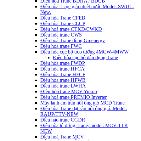
ĐIều hòa Trane BDHA / BDCB
Điều hòa 1 cục giải nhiệt nước Model: SWUT-
New.
Điều hòa Trane CFEB
Điều hòa Trane CLCP
Điều hoà trane CTKD/CWKD
Điều hòa trane CWS
Điều hoà Trane dòng Greenergy
Điều hòa trane FWC
Điều hòa cục bộ treo tường 4MCW/4MWW
Điều hòa cục bộ dân dụng Trane
Điều hòa trane FWDP
Điều hòa trane HFCA
Điều hòa Trane HFCF
Điều hòa trane HFWB
Điều hòa trane LWHA
ĐIều hòa trane MCV Yukon
Điều hoà trane PREMIO Inverter
Máy lạnh âm trần nối ống gió MCD Trane
Điều hòa Trane đặt sàn nối ống gió. Model:
RAUP/TTV-NEW
Điều hào trane CGDR
Điều hòa tủ đứng Trane, model: MCV-TTK
NEW
Điều hoà Trane MCV