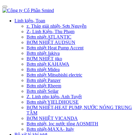
Linh kiện- Toan
z. Tháp giải nhiệt- Sơn Nguyễn
Z- Linh Kiện- Thu Phạm
Bơm nhiệt ATLANTIC
BƠM NHIỆT AUDSUN
Bơm nhiệt Heat Pump Accent
Bơm nhiệt Jakiva
BƠM NHIỆT jiko
Bơm nhiệt KAHAWA
Bơm nhiệt Midea
Bơm nhiệt Mitsubishi electric
Bơm nhiệt Panzer
Bơm nhiệt Rheem
Bơm nhiêt Seilar
Z. Linh phụ kiện- Anh Tuyết
Bơm nhiệt YIELDHOUSE
BƠM NHIÊT-HEAT PUMP, NƯỚC NÓNG TRUNG
TÂM
BƠM NHIỆT VICANDA
Bơm nhiệt, lọc nước tổng AOSMITH
Bơm nhiệt-MAXA- Italy
Bộ xử lý khí tươi