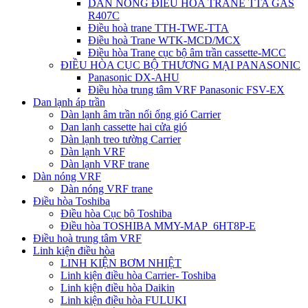
DÀN NÓNG ĐIỀU HÒA TRANE TTA GAS
R407C
Điều hoà trane TTH-TWE-TTA
Điều hoà Trane WTK-MCD/MCX
Điều hòa Trane cục bộ âm trần cassette-MCC
ĐIỀU HÒA CỤC BỘ THƯƠNG MẠI PANASONIC
Panasonic DX-AHU
Điều hòa trung tâm VRF Panasonic FSV-EX
Dan lạnh áp trần
Dàn lạnh âm trần nối ống gió Carrier
Dan lanh cassette hai cửa gió
Dàn lạnh treo tường Carrier
Dàn lạnh VRF
Dàn lạnh VRF trane
Dàn nóng VRF
Dàn nóng VRF trane
Điều hòa Toshiba
Điều hòa Cục bộ Toshiba
Điều hòa TOSHIBA MMY-MAP_6HT8P-E
Điều hoà trung tâm VRF
Linh kiện điều hòa
LINH KIỆN BƠM NHIỆT
Linh kiện điều hòa Carrier- Toshiba
Linh kiện điều hòa Daikin
Linh kiện điều hòa FULUKI