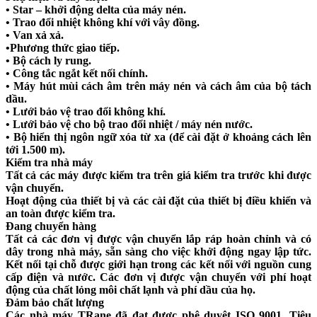
• Star – khởi động delta của máy nén.
• Trao đổi nhiệt không khí với vây đồng.
• Van xả xả.
•Phương thức giao tiếp.
• Bộ cách ly rung.
• Công tắc ngắt kết nối chính.
• Máy hút mùi cách âm trên máy nén và cách âm của bộ tách
dầu.
• Lưới bảo vệ trao đổi không khí.
• Lưới bảo vệ cho bộ trao đổi nhiệt / máy nén nước.
• Bộ hiển thị ngôn ngữ xóa từ xa (để cài đặt ở khoảng cách lên
tới 1.500 m).
Kiểm tra nhà máy
Tất cả các máy được kiểm tra trên giá kiểm tra trước khi được
vận chuyển.
Hoạt động của thiết bị và các cài đặt của thiết bị điều khiển và
an toàn được kiểm tra.
Đang chuyển hàng
Tất cả các đơn vị được vận chuyển lắp ráp hoàn chỉnh và có
dây trong nhà máy, sẵn sàng cho việc khởi động ngay lập tức.
Kết nối tại chỗ được giới hạn trong các kết nối với nguồn cung
cấp điện và nước. Các đơn vị được vận chuyển với phí hoạt
động của chất lỏng môi chất lạnh và phí dầu của họ.
Đảm bảo chất lượng
Các nhà máy TRane đã đạt được phê duyệt ISO 9001. Tiêu