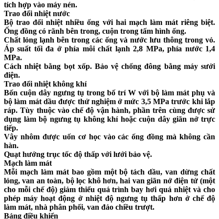
tích hợp vào máy nén.
Trao đổi nhiệt nước
Bộ trao đổi nhiệt nhiều ống với hai mạch làm mát riêng biệt.
Ống đồng có rãnh bên trong, cuộn trong tấm hình ống.
Chất lỏng lạnh bên trong các ống và nước lưu thông trong vỏ.
Áp suất tối đa ở phía môi chất lạnh 2,8 MPa, phía nước 1,4
MPa.
Cách nhiệt bằng bọt xốp. Bảo vệ chống đông bằng máy sưởi
điện.
Trao đổi nhiệt không khí
Bốn cuộn dây ngưng tụ trong bố trí W với bộ làm mát phụ và
bộ làm mát dầu được thử nghiệm ở mức 3,5 MPa trước khi lắp
ráp. Tùy thuộc vào chế độ vận hành, phần trên cùng được sử
dụng làm bộ ngưng tụ không khí hoặc cuộn dây giãn nở trực
tiếp.
Vây nhôm được uốn cơ học vào các ống đồng mà không cần
hàn.
Quạt hướng trục tốc độ thấp với lưới bảo vệ.
Mạch làm mát
Mỗi mạch làm mát bao gồm một bộ tách dầu, van dừng chất
lỏng, van an toàn, bộ lọc khô hơn, hai van giãn nở điện tử (một
cho mỗi chế độ) giảm thiểu quá trình bay hơi quá nhiệt và cho
phép máy hoạt động ở nhiệt độ ngưng tụ thấp hơn ở chế độ
làm mát, nhà phân phối, van đảo chiều trượt.
Bảng điều khiển