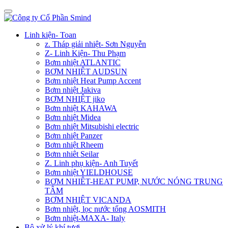
Linh kiện- Toan
z. Tháp giải nhiệt- Sơn Nguyễn
Z- Linh Kiện- Thu Phạm
Bơm nhiệt ATLANTIC
BƠM NHIỆT AUDSUN
Bơm nhiệt Heat Pump Accent
Bơm nhiệt Jakiva
BƠM NHIỆT jiko
Bơm nhiệt KAHAWA
Bơm nhiệt Midea
Bơm nhiệt Mitsubishi electric
Bơm nhiệt Panzer
Bơm nhiệt Rheem
Bơm nhiêt Seilar
Z. Linh phụ kiện- Anh Tuyết
Bơm nhiệt YIELDHOUSE
BƠM NHIÊT-HEAT PUMP, NƯỚC NÓNG TRUNG
TÂM
BƠM NHIỆT VICANDA
Bơm nhiệt, lọc nước tổng AOSMITH
Bơm nhiệt-MAXA- Italy
Bộ xử lý khí tươi