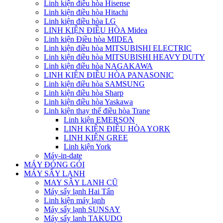
Linh kiện điều hòa Hisense
Linh kiện điều hòa Hitachi
Linh kiện điều hòa LG
LINH KIỆN ĐIỀU HÒA Midea
Linh kiện Điều hòa MIDEA
Linh kiện điều hòa MITSUBISHI ELECTRIC
Linh kiện điều hòa MITSUBISHI HEAVY DUTY
Linh kiện điều hòa NAGAKAWA
LINH KIỆN ĐIỀU HÒA PANASONIC
Linh kiện điều hòa SAMSUNG
Linh kiện điều hòa Sharp
Linh kiện điều hòa Yaskawa
Linh kiện thay thế điều hòa Trane
Linh kiện EMERSON
LINH KIỆN ĐIỀU HÒA YORK
LINH KIỆN GREE
Linh kiện York
Máy-in-date
MÁY ĐÓNG GÓI
MÁY SẤY LẠNH
MAY SÂY LANH CŨ
Máy sấy lạnh Hai Tấn
Linh kiện máy lạnh
Máy sấy lạnh SUNSAY
Máy sấy lanh TAKUDO