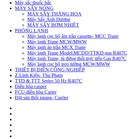
Máy sắc thuốc bắc
MÁY SẤY NÓNG
MÁY SẤY THĂNG HOA
Máy Sấy Ánh Dương
MÁY SẤY BƠM NHIỆT
PHÒNG LẠNH
Máy lạnh cục bộ âm trần cassette- MCC Trane
Máy lạnh Trane MCW/MWW
Máy lạnh áp trần MCX Trane
Máy lạnh Trane Model:MCDD/TTKD-gas R407C
Máy lạnh Trane, tủ đứng thổi trực tiếp Gas R407C
Máy lạnh cục bộ treo tường MCW/MWW
THIẾT BỊ ĐIỆN CÔNG NGHIỆP
Z.Linh Kiện- Thu Phạm
TTD & TTT Series 50 Hz R407C
Điều hòa casper
FCU-điều hòa Carier
Đặt sàn thổi ngang- Carrier