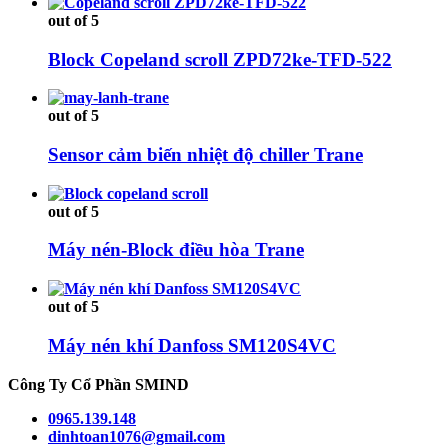
out of 5
Block Copeland scroll ZPD72ke-TFD-522
out of 5
Sensor cảm biến nhiệt độ chiller Trane
out of 5
Máy nén-Block điều hòa Trane
out of 5
Máy nén khí Danfoss SM120S4VC
Công Ty Cổ Phần SMIND
0965.139.148
dinhtoan1076@gmail.com