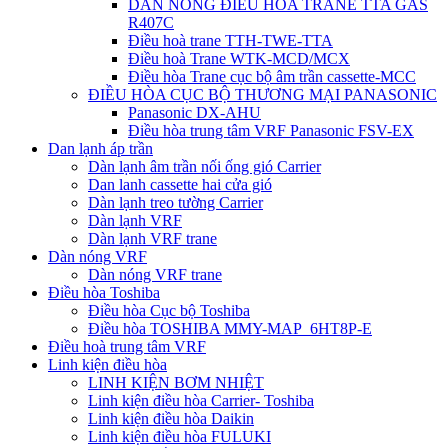
DÀN NÓNG ĐIỀU HÒA TRANE TTA GAS
R407C
Điều hoà trane TTH-TWE-TTA
Điều hoà Trane WTK-MCD/MCX
Điều hòa Trane cục bộ âm trần cassette-MCC
ĐIỀU HÒA CỤC BỘ THƯƠNG MẠI PANASONIC
Panasonic DX-AHU
Điều hòa trung tâm VRF Panasonic FSV-EX
Dan lạnh áp trần
Dàn lạnh âm trần nối ống gió Carrier
Dan lanh cassette hai cửa gió
Dàn lạnh treo tường Carrier
Dàn lạnh VRF
Dàn lạnh VRF trane
Dàn nóng VRF
Dàn nóng VRF trane
Điều hòa Toshiba
Điều hòa Cục bộ Toshiba
Điều hòa TOSHIBA MMY-MAP_6HT8P-E
Điều hoà trung tâm VRF
Linh kiện điều hòa
LINH KIỆN BƠM NHIỆT
Linh kiện điều hòa Carrier- Toshiba
Linh kiện điều hòa Daikin
Linh kiện điều hòa FULUKI