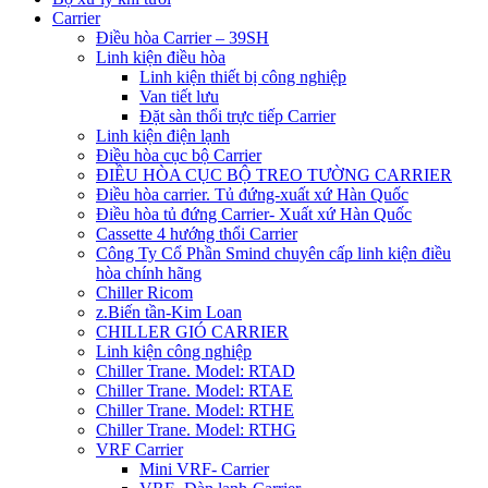
Carrier
Điều hòa Carrier – 39SH
Linh kiện điều hòa
Linh kiện thiết bị công nghiệp
Van tiết lưu
Đặt sàn thổi trực tiếp Carrier
Linh kiện điện lạnh
Điều hòa cục bộ Carrier
ĐIỀU HÒA CỤC BỘ TREO TƯỜNG CARRIER
Điều hòa carrier. Tủ đứng-xuất xứ Hàn Quốc
Điều hòa tủ đứng Carrier- Xuất xứ Hàn Quốc
Cassette 4 hướng thổi Carrier
Công Ty Cổ Phần Smind chuyên cấp linh kiện điều
hòa chính hãng
Chiller Ricom
z.Biến tần-Kim Loan
CHILLER GIÓ CARRIER
Linh kiện công nghiệp
Chiller Trane. Model: RTAD
Chiller Trane. Model: RTAE
Chiller Trane. Model: RTHE
Chiller Trane. Model: RTHG
VRF Carrier
Mini VRF- Carrier