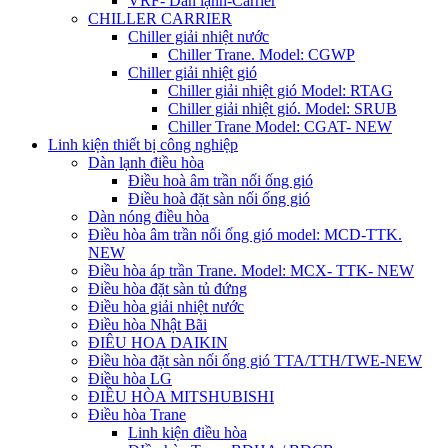
VRF- Dàn lạnh-Carrier
CHILLER CARRIER
Chiller giải nhiệt nước
Chiller Trane. Model: CGWP
Chiller giải nhiệt gió
Chiller giải nhiệt gió Model: RTAG
Chiller giải nhiệt gió. Model: SRUB
Chiller Trane Model: CGAT- NEW
Linh kiện thiết bị công nghiệp
Dàn lạnh điều hòa
Điều hoà âm trần nối ống gió
Điều hoà đặt sàn nối ống gió
Dàn nóng điều hòa
Điều hòa âm trần nối ống gió model: MCD-TTK.
NEW
Điều hòa áp trần Trane. Model: MCX- TTK- NEW
Điều hòa đặt sàn tủ đứng
Điều hòa giải nhiệt nước
Điều hòa Nhật Bãi
ĐIÊU HOA DAIKIN
Điều hòa đặt sàn nối ống gió TTA/TTH/TWE-NEW
Điều hòa LG
ĐIỀU HÒA MITSHUBISHI
Điều hòa Trane
Linh kiện điều hòa