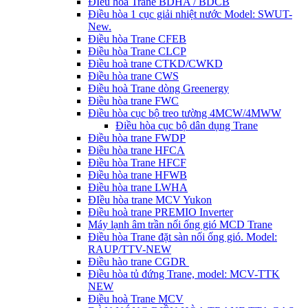
ĐIều hòa Trane BDHA / BDCB
Điều hòa 1 cục giải nhiệt nước Model: SWUT-
New.
Điều hòa Trane CFEB
Điều hòa Trane CLCP
Điều hoà trane CTKD/CWKD
Điều hòa trane CWS
Điều hoà Trane dòng Greenergy
Điều hòa trane FWC
Điều hòa cục bộ treo tường 4MCW/4MWW
Điều hòa cục bộ dân dụng Trane
Điều hòa trane FWDP
Điều hòa trane HFCA
Điều hòa Trane HFCF
Điều hòa trane HFWB
Điều hòa trane LWHA
ĐIều hòa trane MCV Yukon
Điều hoà trane PREMIO Inverter
Máy lạnh âm trần nối ống gió MCD Trane
Điều hòa Trane đặt sàn nối ống gió. Model:
RAUP/TTV-NEW
Điều hào trane CGDR
Điều hòa tủ đứng Trane, model: MCV-TTK
NEW
Điều hoà Trane MCV