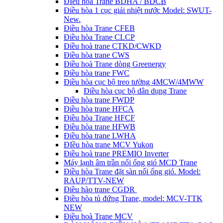
ĐIều hòa Trane BDHA / BDCB
Điều hòa 1 cục giải nhiệt nước Model: SWUT-
New.
Điều hòa Trane CFEB
Điều hòa Trane CLCP
Điều hoà trane CTKD/CWKD
Điều hòa trane CWS
Điều hoà Trane dòng Greenergy
Điều hòa trane FWC
Điều hòa cục bộ treo tường 4MCW/4MWW
Điều hòa cục bộ dân dụng Trane
Điều hòa trane FWDP
Điều hòa trane HFCA
Điều hòa Trane HFCF
Điều hòa trane HFWB
Điều hòa trane LWHA
ĐIều hòa trane MCV Yukon
Điều hoà trane PREMIO Inverter
Máy lạnh âm trần nối ống gió MCD Trane
Điều hòa Trane đặt sàn nối ống gió. Model:
RAUP/TTV-NEW
Điều hào trane CGDR
Điều hòa tủ đứng Trane, model: MCV-TTK
NEW
Điều hoà Trane MCV