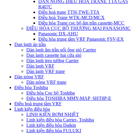
DÀN NÓNG ĐIỀU HÒA TRANE TTA GAS
R407C
Điều hoà trane TTH-TWE-TTA
Điều hoà Trane WTK-MCD/MCX
Điều hòa Trane cục bộ âm trần cassette-MCC
ĐIỀU HÒA CỤC BỘ THƯƠNG MẠI PANASONIC
Panasonic DX-AHU
Điều hòa trung tâm VRF Panasonic FSV-EX
Dan lạnh áp trần
Dàn lạnh âm trần nối ống gió Carrier
Dan lanh cassette hai cửa gió
Dàn lạnh treo tường Carrier
Dàn lạnh VRF
Dàn lạnh VRF trane
Dàn nóng VRF
Dàn nóng VRF trane
Điều hòa Toshiba
Điều hòa Cục bộ Toshiba
Điều hòa TOSHIBA MMY-MAP_6HT8P-E
Điều hoà trung tâm VRF
Linh kiện điều hòa
LINH KIỆN BƠM NHIỆT
Linh kiện điều hòa Carrier- Toshiba
Linh kiện điều hòa Daikin
Linh kiện điều hòa FULUKI