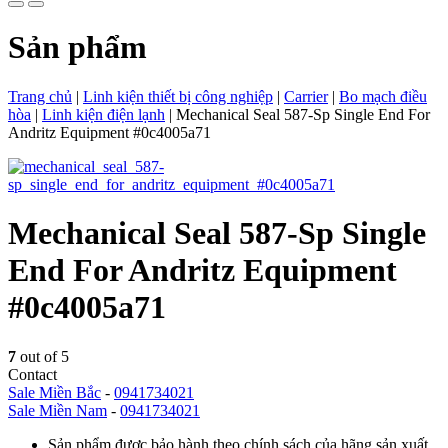
Sản phẩm
Trang chủ
|
Linh kiện thiết bị công nghiệp
|
Carrier
|
Bo mạch điều
hòa
|
Linh kiện điện lạnh
|
Mechanical Seal 587-Sp Single End For
Andritz Equipment #0c4005a71
Mechanical Seal 587-Sp Single
End For Andritz Equipment
#0c4005a71
7
out of 5
Contact
Sale Miền Bắc
-
0941734021
Sale Miền Nam
-
0941734021
Sản phẩm được bảo hành theo chính sách của hãng sản xuất.