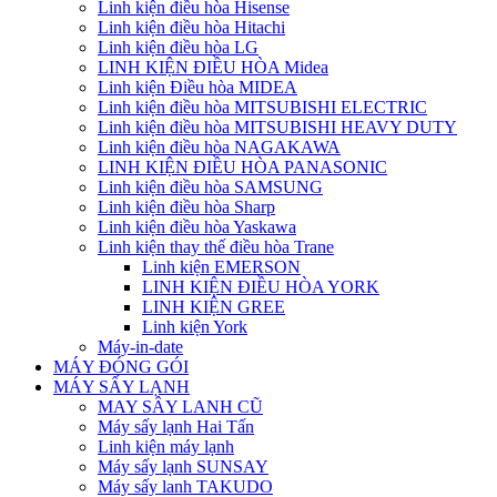
Linh kiện điều hòa Hisense
Linh kiện điều hòa Hitachi
Linh kiện điều hòa LG
LINH KIỆN ĐIỀU HÒA Midea
Linh kiện Điều hòa MIDEA
Linh kiện điều hòa MITSUBISHI ELECTRIC
Linh kiện điều hòa MITSUBISHI HEAVY DUTY
Linh kiện điều hòa NAGAKAWA
LINH KIỆN ĐIỀU HÒA PANASONIC
Linh kiện điều hòa SAMSUNG
Linh kiện điều hòa Sharp
Linh kiện điều hòa Yaskawa
Linh kiện thay thế điều hòa Trane
Linh kiện EMERSON
LINH KIỆN ĐIỀU HÒA YORK
LINH KIỆN GREE
Linh kiện York
Máy-in-date
MÁY ĐÓNG GÓI
MÁY SẤY LẠNH
MAY SÂY LANH CŨ
Máy sấy lạnh Hai Tấn
Linh kiện máy lạnh
Máy sấy lạnh SUNSAY
Máy sấy lanh TAKUDO