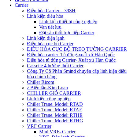
Carrier
Điều hòa Carrier – 39SH
Linh kiện điều hòa
Linh kiện thiết bị công nghiệp
Van tiết lưu
Đặt sàn thổi trực tiếp Carrier
Linh kiện điện lạnh
Điều hòa cục bộ Carrier
ĐIỀU HÒA CỤC BỘ TREO TƯỜNG CARRIER
Điều hòa carrier. Tủ đứng-xuất xứ Hàn Quốc
Điều hòa tủ đứng Carrier- Xuất xứ Hàn Quốc
Cassette 4 hướng thổi Carrier
Công Ty Cổ Phần Smind chuyên cấp linh kiện điều
hòa chính hãng
Chiller Ricom
z.Biến tần-Kim Loan
CHILLER GIÓ CARRIER
Linh kiện công nghiệp
Chiller Trane. Model: RTAD
Chiller Trane. Model: RTAE
Chiller Trane. Model: RTHE
Chiller Trane. Model: RTHG
VRF Carrier
Mini VRF- Carrier