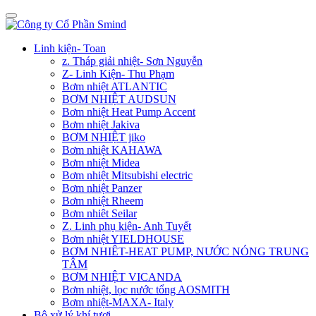
Linh kiện- Toan
z. Tháp giải nhiệt- Sơn Nguyễn
Z- Linh Kiện- Thu Phạm
Bơm nhiệt ATLANTIC
BƠM NHIỆT AUDSUN
Bơm nhiệt Heat Pump Accent
Bơm nhiệt Jakiva
BƠM NHIỆT jiko
Bơm nhiệt KAHAWA
Bơm nhiệt Midea
Bơm nhiệt Mitsubishi electric
Bơm nhiệt Panzer
Bơm nhiệt Rheem
Bơm nhiêt Seilar
Z. Linh phụ kiện- Anh Tuyết
Bơm nhiệt YIELDHOUSE
BƠM NHIÊT-HEAT PUMP, NƯỚC NÓNG TRUNG
TÂM
BƠM NHIỆT VICANDA
Bơm nhiệt, lọc nước tổng AOSMITH
Bơm nhiệt-MAXA- Italy
Bộ xử lý khí tươi