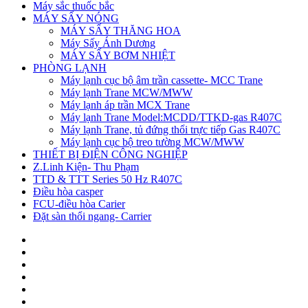
Máy sắc thuốc bắc
MÁY SẤY NÓNG
MÁY SẤY THĂNG HOA
Máy Sấy Ánh Dương
MÁY SẤY BƠM NHIỆT
PHÒNG LẠNH
Máy lạnh cục bộ âm trần cassette- MCC Trane
Máy lạnh Trane MCW/MWW
Máy lạnh áp trần MCX Trane
Máy lạnh Trane Model:MCDD/TTKD-gas R407C
Máy lạnh Trane, tủ đứng thổi trực tiếp Gas R407C
Máy lạnh cục bộ treo tường MCW/MWW
THIẾT BỊ ĐIỆN CÔNG NGHIỆP
Z.Linh Kiện- Thu Phạm
TTD & TTT Series 50 Hz R407C
Điều hòa casper
FCU-điều hòa Carier
Đặt sàn thổi ngang- Carrier