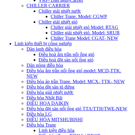
VRF- Dàn lạnh-Carrier
CHILLER CARRIER
Chiller giải nhiệt nước
Chiller Trane. Model: CGWP
Chiller giải nhiệt gió
Chiller giải nhiệt gió Model: RTAG
Chiller giải nhiệt gió. Model: SRUB
Chiller Trane Model: CGAT- NEW
Linh kiện thiết bị công nghiệp
Dàn lạnh điều hòa
Điều hoà âm trần nối ống gió
Điều hoà đặt sàn nối ống gió
Dàn nóng điều hòa
Điều hòa âm trần nối ống gió model: MCD-TTK.
NEW
Điều hòa áp trần Trane. Model: MCX- TTK- NEW
Điều hòa đặt sàn tủ đứng
Điều hòa giải nhiệt nước
Điều hòa Nhật Bãi
ĐIÊU HOA DAIKIN
Điều hòa đặt sàn nối ống gió TTA/TTH/TWE-NEW
Điều hòa LG
ĐIỀU HÒA MITSHUBISHI
Điều hòa Trane
Linh kiện điều hòa