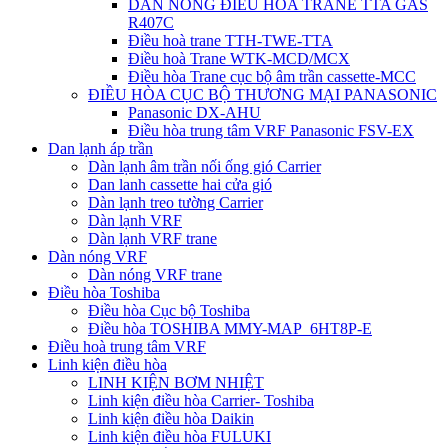
DÀN NÓNG ĐIỀU HÒA TRANE TTA GAS
R407C
Điều hoà trane TTH-TWE-TTA
Điều hoà Trane WTK-MCD/MCX
Điều hòa Trane cục bộ âm trần cassette-MCC
ĐIỀU HÒA CỤC BỘ THƯƠNG MẠI PANASONIC
Panasonic DX-AHU
Điều hòa trung tâm VRF Panasonic FSV-EX
Dan lạnh áp trần
Dàn lạnh âm trần nối ống gió Carrier
Dan lanh cassette hai cửa gió
Dàn lạnh treo tường Carrier
Dàn lạnh VRF
Dàn lạnh VRF trane
Dàn nóng VRF
Dàn nóng VRF trane
Điều hòa Toshiba
Điều hòa Cục bộ Toshiba
Điều hòa TOSHIBA MMY-MAP_6HT8P-E
Điều hoà trung tâm VRF
Linh kiện điều hòa
LINH KIỆN BƠM NHIỆT
Linh kiện điều hòa Carrier- Toshiba
Linh kiện điều hòa Daikin
Linh kiện điều hòa FULUKI