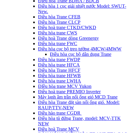
ĐIều hòa Trane BDHA / BDCB
Điều hòa 1 cục giải nhiệt nước Model: SWUT-
New.
Điều hòa Trane CFEB
Điều hòa Trane CLCP
Điều hoà trane CTKD/CWKD
Điều hòa trane CWS
Điều hoà Trane dòng Greenergy
Điều hòa trane FWC
Điều hòa cục bộ treo tường 4MCW/4MWW
Điều hòa cục bộ dân dụng Trane
Điều hòa trane FWDP
Điều hòa trane HFCA
Điều hòa Trane HFCF
Điều hòa trane HFWB
Điều hòa trane LWHA
ĐIều hòa trane MCV Yukon
Điều hoà trane PREMIO Inverter
Máy lạnh âm trần nối ống gió MCD Trane
Điều hòa Trane đặt sàn nối ống gió. Model:
RAUP/TTV-NEW
Điều hào trane CGDR
Điều hòa tủ đứng Trane, model: MCV-TTK
NEW
Điều hoà Trane MCV