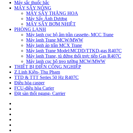
Máy sắc thuốc bắc
MÁY SẤY NÓNG
MÁY SẤY THĂNG HOA
Máy Sấy Ánh Dương
MÁY SẤY BƠM NHIỆT
PHÒNG LẠNH
Máy lạnh cục bộ âm trần cassette- MCC Trane
Máy lạnh Trane MCW/MWW
Máy lạnh áp trần MCX Trane
Máy lạnh Trane Model:MCDD/TTKD-gas R407C
Máy lạnh Trane, tủ đứng thổi trực tiếp Gas R407C
Máy lạnh cục bộ treo tường MCW/MWW
THIẾT BỊ ĐIỆN CÔNG NGHIỆP
Z.Linh Kiện- Thu Phạm
TTD & TTT Series 50 Hz R407C
Điều hòa casper
FCU-điều hòa Carier
Đặt sàn thổi ngang- Carrier