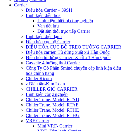
Carrier
Điều hòa Carrier – 39SH
Linh kiện điều hòa
Linh kiện thiết bị công nghiệp
Van tiết lưu
Đặt sàn thổi trực tiếp Carrier
Linh kiện điện lạnh
Điều hòa cục bộ Carrier
ĐIỀU HÒA CỤC BỘ TREO TƯỜNG CARRIER
Điều hòa carrier. Tủ đứng-xuất xứ Hàn Quốc
Điều hòa tủ đứng Carrier- Xuất xứ Hàn Quốc
Cassette 4 hướng thổi Carrier
Công Ty Cổ Phần Smind chuyên cấp linh kiện điều
hòa chính hãng
Chiller Ricom
z.Biến tần-Kim Loan
CHILLER GIÓ CARRIER
Linh kiện công nghiệp
Chiller Trane. Model: RTAD
Chiller Trane. Model: RTAE
Chiller Trane. Model: RTHE
Chiller Trane. Model: RTHG
VRF Carrier
Mini VRF- Carrier