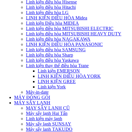
Linh kiện điều hòa Hisense
Linh kiện điều hòa Hitachi
Linh kiện điều hòa LG
LINH KIỆN ĐIỀU HÒA Midea
Linh kiện Điều hòa MIDEA
Linh kiện điều hòa MITSUBISHI ELECTRIC
Linh kiện điều hòa MITSUBISHI HEAVY DUTY
Linh kiện điều hòa NAGAKAWA
LINH KIỆN ĐIỀU HÒA PANASONIC
Linh kiện điều hòa SAMSUNG
Linh kiện điều hòa Sharp
Linh kiện điều hòa Yaskawa
Linh kiện thay thế điều hòa Trane
Linh kiện EMERSON
LINH KIỆN ĐIỀU HÒA YORK
LINH KIỆN GREE
Linh kiện York
Máy-in-date
MÁY ĐÓNG GÓI
MÁY SẤY LẠNH
MAY SÂY LANH CŨ
Máy sấy lạnh Hai Tấn
Linh kiện máy lạnh
Máy sấy lạnh SUNSAY
Máy sấy lanh TAKUDO