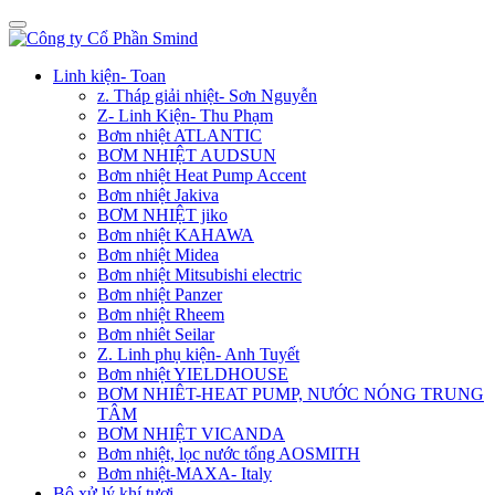
Linh kiện- Toan
z. Tháp giải nhiệt- Sơn Nguyễn
Z- Linh Kiện- Thu Phạm
Bơm nhiệt ATLANTIC
BƠM NHIỆT AUDSUN
Bơm nhiệt Heat Pump Accent
Bơm nhiệt Jakiva
BƠM NHIỆT jiko
Bơm nhiệt KAHAWA
Bơm nhiệt Midea
Bơm nhiệt Mitsubishi electric
Bơm nhiệt Panzer
Bơm nhiệt Rheem
Bơm nhiêt Seilar
Z. Linh phụ kiện- Anh Tuyết
Bơm nhiệt YIELDHOUSE
BƠM NHIÊT-HEAT PUMP, NƯỚC NÓNG TRUNG
TÂM
BƠM NHIỆT VICANDA
Bơm nhiệt, lọc nước tổng AOSMITH
Bơm nhiệt-MAXA- Italy
Bộ xử lý khí tươi