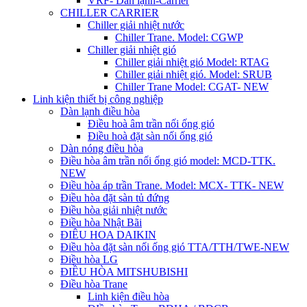
VRF- Dàn lạnh-Carrier
CHILLER CARRIER
Chiller giải nhiệt nước
Chiller Trane. Model: CGWP
Chiller giải nhiệt gió
Chiller giải nhiệt gió Model: RTAG
Chiller giải nhiệt gió. Model: SRUB
Chiller Trane Model: CGAT- NEW
Linh kiện thiết bị công nghiệp
Dàn lạnh điều hòa
Điều hoà âm trần nối ống gió
Điều hoà đặt sàn nối ống gió
Dàn nóng điều hòa
Điều hòa âm trần nối ống gió model: MCD-TTK.
NEW
Điều hòa áp trần Trane. Model: MCX- TTK- NEW
Điều hòa đặt sàn tủ đứng
Điều hòa giải nhiệt nước
Điều hòa Nhật Bãi
ĐIÊU HOA DAIKIN
Điều hòa đặt sàn nối ống gió TTA/TTH/TWE-NEW
Điều hòa LG
ĐIỀU HÒA MITSHUBISHI
Điều hòa Trane
Linh kiện điều hòa