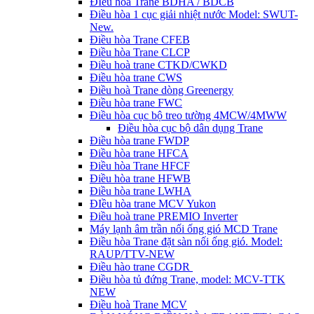
ĐIều hòa Trane BDHA / BDCB
Điều hòa 1 cục giải nhiệt nước Model: SWUT-
New.
Điều hòa Trane CFEB
Điều hòa Trane CLCP
Điều hoà trane CTKD/CWKD
Điều hòa trane CWS
Điều hoà Trane dòng Greenergy
Điều hòa trane FWC
Điều hòa cục bộ treo tường 4MCW/4MWW
Điều hòa cục bộ dân dụng Trane
Điều hòa trane FWDP
Điều hòa trane HFCA
Điều hòa Trane HFCF
Điều hòa trane HFWB
Điều hòa trane LWHA
ĐIều hòa trane MCV Yukon
Điều hoà trane PREMIO Inverter
Máy lạnh âm trần nối ống gió MCD Trane
Điều hòa Trane đặt sàn nối ống gió. Model:
RAUP/TTV-NEW
Điều hào trane CGDR
Điều hòa tủ đứng Trane, model: MCV-TTK
NEW
Điều hoà Trane MCV