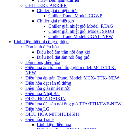
VRF- Dàn lạnh-Carrier
CHILLER CARRIER
Chiller giải nhiệt nước
Chiller Trane. Model: CGWP
Chiller giải nhiệt gió
Chiller giải nhiệt gió Model: RTAG
Chiller giải nhiệt gió. Model: SRUB
Chiller Trane Model: CGAT- NEW
Linh kiện thiết bị công nghiệp
Dàn lạnh điều hòa
Điều hoà âm trần nối ống gió
Điều hoà đặt sàn nối ống gió
Dàn nóng điều hòa
Điều hòa âm trần nối ống gió model: MCD-TTK.
NEW
Điều hòa áp trần Trane. Model: MCX- TTK- NEW
Điều hòa đặt sàn tủ đứng
Điều hòa giải nhiệt nước
Điều hòa Nhật Bãi
ĐIÊU HOA DAIKIN
Điều hòa đặt sàn nối ống gió TTA/TTH/TWE-NEW
Điều hòa LG
ĐIỀU HÒA MITSHUBISHI
Điều hòa Trane
Linh kiện điều hòa