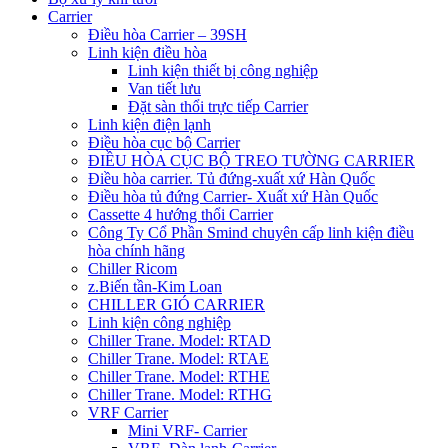
Carrier
Điều hòa Carrier – 39SH
Linh kiện điều hòa
Linh kiện thiết bị công nghiệp
Van tiết lưu
Đặt sàn thổi trực tiếp Carrier
Linh kiện điện lạnh
Điều hòa cục bộ Carrier
ĐIỀU HÒA CỤC BỘ TREO TƯỜNG CARRIER
Điều hòa carrier. Tủ đứng-xuất xứ Hàn Quốc
Điều hòa tủ đứng Carrier- Xuất xứ Hàn Quốc
Cassette 4 hướng thổi Carrier
Công Ty Cổ Phần Smind chuyên cấp linh kiện điều
hòa chính hãng
Chiller Ricom
z.Biến tần-Kim Loan
CHILLER GIÓ CARRIER
Linh kiện công nghiệp
Chiller Trane. Model: RTAD
Chiller Trane. Model: RTAE
Chiller Trane. Model: RTHE
Chiller Trane. Model: RTHG
VRF Carrier
Mini VRF- Carrier