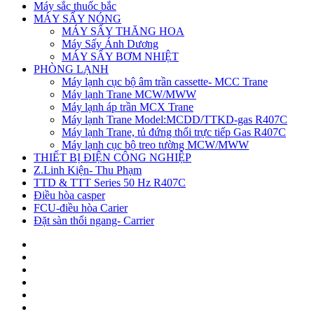
Máy sắc thuốc bắc
MÁY SẤY NÓNG
MÁY SẤY THĂNG HOA
Máy Sấy Ánh Dương
MÁY SẤY BƠM NHIỆT
PHÒNG LẠNH
Máy lạnh cục bộ âm trần cassette- MCC Trane
Máy lạnh Trane MCW/MWW
Máy lạnh áp trần MCX Trane
Máy lạnh Trane Model:MCDD/TTKD-gas R407C
Máy lạnh Trane, tủ đứng thổi trực tiếp Gas R407C
Máy lạnh cục bộ treo tường MCW/MWW
THIẾT BỊ ĐIỆN CÔNG NGHIỆP
Z.Linh Kiện- Thu Phạm
TTD & TTT Series 50 Hz R407C
Điều hòa casper
FCU-điều hòa Carier
Đặt sàn thổi ngang- Carrier