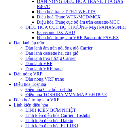
DÀN NÓNG ĐIỀU HÒA TRANE TTA GAS
R407C
Điều hoà trane TTH-TWE-TTA
Điều hoà Trane WTK-MCD/MCX
Điều hòa Trane cục bộ âm trần cassette-MCC
ĐIỀU HÒA CỤC BỘ THƯƠNG MẠI PANASONIC
Panasonic DX-AHU
Điều hòa trung tâm VRF Panasonic FSV-EX
Dan lạnh áp trần
Dàn lạnh âm trần nối ống gió Carrier
Dan lanh cassette hai cửa gió
Dàn lạnh treo tường Carrier
Dàn lạnh VRF
Dàn lạnh VRF trane
Dàn nóng VRF
Dàn nóng VRF trane
Điều hòa Toshiba
Điều hòa Cục bộ Toshiba
Điều hòa TOSHIBA MMY-MAP_6HT8P-E
Điều hoà trung tâm VRF
Linh kiện điều hòa
LINH KIỆN BƠM NHIỆT
Linh kiện điều hòa Carrier- Toshiba
Linh kiện điều hòa Daikin
Linh kiện điều hòa FULUKI