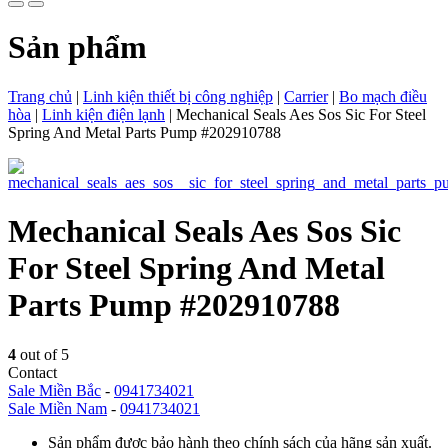
Sản phẩm
Trang chủ
|
Linh kiện thiết bị công nghiệp
|
Carrier
|
Bo mạch điều
hòa
|
Linh kiện điện lạnh
|
Mechanical Seals Aes Sos Sic For Steel
Spring And Metal Parts Pump #202910788
Mechanical Seals Aes Sos Sic
For Steel Spring And Metal
Parts Pump #202910788
4
out of 5
Contact
Sale Miền Bắc
-
0941734021
Sale Miền Nam
-
0941734021
Sản phẩm được bảo hành theo chính sách của hãng sản xuất.