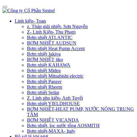
Linh kiện- Toan
z. Tháp giải nhiệt- Sơn Nguyễn
Z- Linh Kiện- Thu Phạm
Bơm nhiệt ATLANTIC
BƠM NHIỆT AUDSUN
Bơm nhiệt Heat Pump Accent
Bơm nhiệt Jakiva
BƠM NHIỆT jiko
Bơm nhiệt KAHAWA
Bơm nhiệt Midea
Bơm nhiệt Mitsubishi electric
Bơm nhiệt Panzer
Bơm nhiệt Rheem
Bơm nhiêt Seilar
Z. Linh phụ kiện- Anh Tuyết
Bơm nhiệt YIELDHOUSE
BƠM NHIÊT-HEAT PUMP, NƯỚC NÓNG TRUNG
TÂM
BƠM NHIỆT VICANDA
Bơm nhiệt, lọc nước tổng AOSMITH
Bơm nhiệt-MAXA- Italy
Bộ xử lý khí tươi