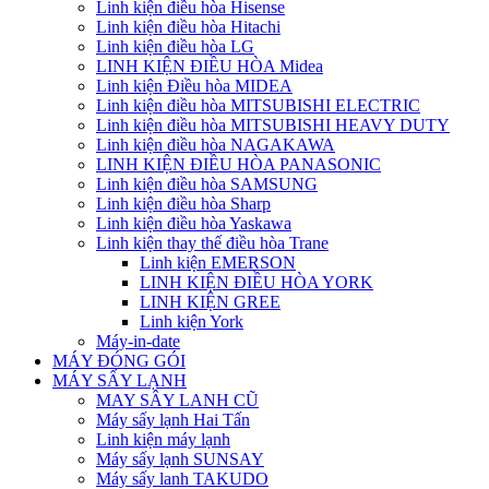
Linh kiện điều hòa Hisense
Linh kiện điều hòa Hitachi
Linh kiện điều hòa LG
LINH KIỆN ĐIỀU HÒA Midea
Linh kiện Điều hòa MIDEA
Linh kiện điều hòa MITSUBISHI ELECTRIC
Linh kiện điều hòa MITSUBISHI HEAVY DUTY
Linh kiện điều hòa NAGAKAWA
LINH KIỆN ĐIỀU HÒA PANASONIC
Linh kiện điều hòa SAMSUNG
Linh kiện điều hòa Sharp
Linh kiện điều hòa Yaskawa
Linh kiện thay thế điều hòa Trane
Linh kiện EMERSON
LINH KIỆN ĐIỀU HÒA YORK
LINH KIỆN GREE
Linh kiện York
Máy-in-date
MÁY ĐÓNG GÓI
MÁY SẤY LẠNH
MAY SÂY LANH CŨ
Máy sấy lạnh Hai Tấn
Linh kiện máy lạnh
Máy sấy lạnh SUNSAY
Máy sấy lanh TAKUDO