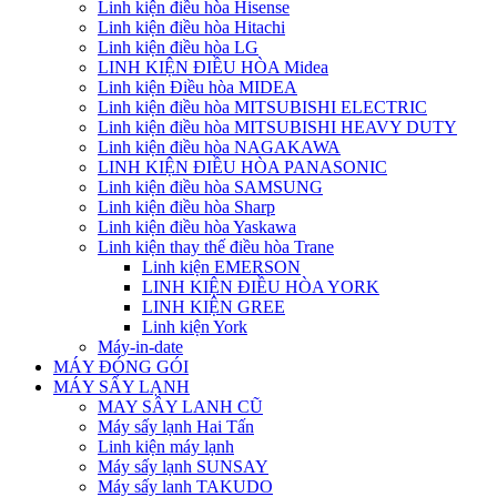
Linh kiện điều hòa Hisense
Linh kiện điều hòa Hitachi
Linh kiện điều hòa LG
LINH KIỆN ĐIỀU HÒA Midea
Linh kiện Điều hòa MIDEA
Linh kiện điều hòa MITSUBISHI ELECTRIC
Linh kiện điều hòa MITSUBISHI HEAVY DUTY
Linh kiện điều hòa NAGAKAWA
LINH KIỆN ĐIỀU HÒA PANASONIC
Linh kiện điều hòa SAMSUNG
Linh kiện điều hòa Sharp
Linh kiện điều hòa Yaskawa
Linh kiện thay thế điều hòa Trane
Linh kiện EMERSON
LINH KIỆN ĐIỀU HÒA YORK
LINH KIỆN GREE
Linh kiện York
Máy-in-date
MÁY ĐÓNG GÓI
MÁY SẤY LẠNH
MAY SÂY LANH CŨ
Máy sấy lạnh Hai Tấn
Linh kiện máy lạnh
Máy sấy lạnh SUNSAY
Máy sấy lanh TAKUDO