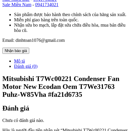
Sale Miền Nam
-
0941734021
Sản phẩm được bảo hành theo chính sách của hãng sản xuất.
Miễn phí giao hàng trên toàn quốc.
Nhận sửa bo mạch, lắp đặt sửa chữa điều hòa, mua bán điều
hòa cũ.
Email: dinhtoan1076@gmail.com
Nhận báo giá
Mô tả
Đánh giá (0)
Mitsubishi T7Wc00221 Condenser Fan
Motor New Ecodan Oem T7We31763
Puhz-W85Vha #fa21d6735
Đánh giá
Chưa có đánh giá nào.
Hãy là người đầu tiên nhận xét “Mitsubishi T7Wc00221 Condenser