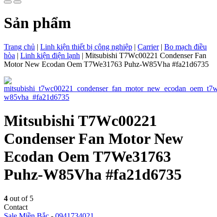
Sản phẩm
Trang chủ
|
Linh kiện thiết bị công nghiệp
|
Carrier
|
Bo mạch điều
hòa
|
Linh kiện điện lạnh
|
Mitsubishi T7Wc00221 Condenser Fan
Motor New Ecodan Oem T7We31763 Puhz-W85Vha #fa21d6735
Mitsubishi T7Wc00221
Condenser Fan Motor New
Ecodan Oem T7We31763
Puhz-W85Vha #fa21d6735
4
out of 5
Contact
Sale Miền Bắc
-
0941734021