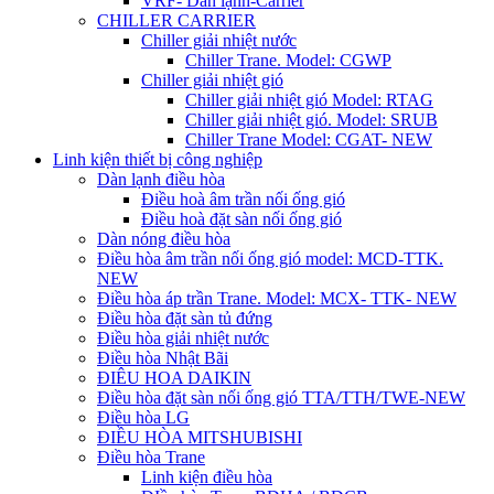
VRF- Dàn lạnh-Carrier
CHILLER CARRIER
Chiller giải nhiệt nước
Chiller Trane. Model: CGWP
Chiller giải nhiệt gió
Chiller giải nhiệt gió Model: RTAG
Chiller giải nhiệt gió. Model: SRUB
Chiller Trane Model: CGAT- NEW
Linh kiện thiết bị công nghiệp
Dàn lạnh điều hòa
Điều hoà âm trần nối ống gió
Điều hoà đặt sàn nối ống gió
Dàn nóng điều hòa
Điều hòa âm trần nối ống gió model: MCD-TTK.
NEW
Điều hòa áp trần Trane. Model: MCX- TTK- NEW
Điều hòa đặt sàn tủ đứng
Điều hòa giải nhiệt nước
Điều hòa Nhật Bãi
ĐIÊU HOA DAIKIN
Điều hòa đặt sàn nối ống gió TTA/TTH/TWE-NEW
Điều hòa LG
ĐIỀU HÒA MITSHUBISHI
Điều hòa Trane
Linh kiện điều hòa