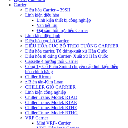
Carrier
Điều hòa Carrier – 39SH
Linh kiện điều hòa
Linh kiện thiết bị công nghiệp
Van tiết lưu
Đặt sàn thổi trực tiếp Carrier
Linh kiện điện lạnh
Điều hòa cục bộ Carrier
ĐIỀU HÒA CỤC BỘ TREO TƯỜNG CARRIER
Điều hòa carrier. Tủ đứng-xuất xứ Hàn Quốc
Điều hòa tủ đứng Carrier- Xuất xứ Hàn Quốc
Cassette 4 hướng thổi Carrier
Công Ty Cổ Phần Smind chuyên cấp linh kiện điều
hòa chính hãng
Chiller Ricom
z.Biến tần-Kim Loan
CHILLER GIÓ CARRIER
Linh kiện công nghiệp
Chiller Trane. Model: RTAD
Chiller Trane. Model: RTAE
Chiller Trane. Model: RTHE
Chiller Trane. Model: RTHG
VRF Carrier
Mini VRF- Carrier