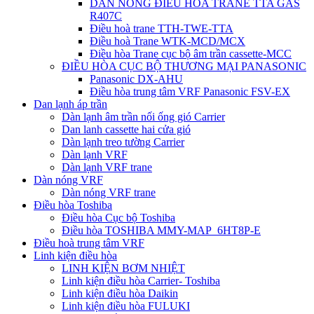
DÀN NÓNG ĐIỀU HÒA TRANE TTA GAS
R407C
Điều hoà trane TTH-TWE-TTA
Điều hoà Trane WTK-MCD/MCX
Điều hòa Trane cục bộ âm trần cassette-MCC
ĐIỀU HÒA CỤC BỘ THƯƠNG MẠI PANASONIC
Panasonic DX-AHU
Điều hòa trung tâm VRF Panasonic FSV-EX
Dan lạnh áp trần
Dàn lạnh âm trần nối ống gió Carrier
Dan lanh cassette hai cửa gió
Dàn lạnh treo tường Carrier
Dàn lạnh VRF
Dàn lạnh VRF trane
Dàn nóng VRF
Dàn nóng VRF trane
Điều hòa Toshiba
Điều hòa Cục bộ Toshiba
Điều hòa TOSHIBA MMY-MAP_6HT8P-E
Điều hoà trung tâm VRF
Linh kiện điều hòa
LINH KIỆN BƠM NHIỆT
Linh kiện điều hòa Carrier- Toshiba
Linh kiện điều hòa Daikin
Linh kiện điều hòa FULUKI