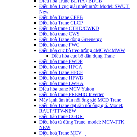
ĐIều hòa Trane BDHA / BDCB
Điều hòa 1 cục giải nhiệt nước Model: SWUT-
New.
Điều hòa Trane CFEB
Điều hòa Trane CLCP
Điều hoà trane CTKD/CWKD
Điều hòa trane CWS
Điều hoà Trane dòng Greenergy
Điều hòa trane FWC
Điều hòa cục bộ treo tường 4MCW/4MWW
Điều hòa cục bộ dân dụng Trane
Điều hòa trane FWDP
Điều hòa trane HFCA
Điều hòa Trane HFCF
Điều hòa trane HFWB
Điều hòa trane LWHA
ĐIều hòa trane MCV Yukon
Điều hoà trane PREMIO Inverter
Máy lạnh âm trần nối ống gió MCD Trane
Điều hòa Trane đặt sàn nối ống gió. Model:
RAUP/TTV-NEW
Điều hào trane CGDR
Điều hòa tủ đứng Trane, model: MCV-TTK
NEW
Điều hoà Trane MCV