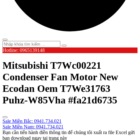
Hotline: 0965139148
Mitsubishi T7Wc00221
Condenser Fan Motor New
Ecodan Oem T7We31763
Puhz-W85Vha #fa21d6735
Sale Miền Bắc: 0941.734.021
Sale Miền Nam: 0941.734.021
Bạn cần tiến hành điền thông tin để chúng tôi xuất ra file Excel gửi
bạn download ngay tại trang này