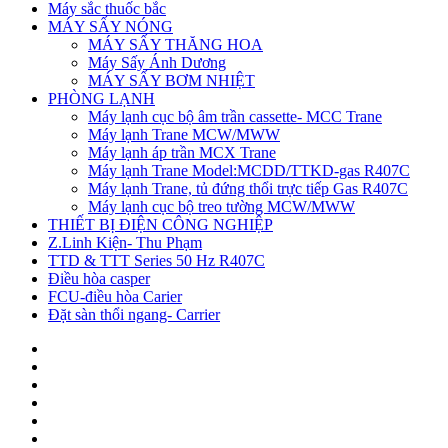
Máy sắc thuốc bắc
MÁY SẤY NÓNG
MÁY SẤY THĂNG HOA
Máy Sấy Ánh Dương
MÁY SẤY BƠM NHIỆT
PHÒNG LẠNH
Máy lạnh cục bộ âm trần cassette- MCC Trane
Máy lạnh Trane MCW/MWW
Máy lạnh áp trần MCX Trane
Máy lạnh Trane Model:MCDD/TTKD-gas R407C
Máy lạnh Trane, tủ đứng thổi trực tiếp Gas R407C
Máy lạnh cục bộ treo tường MCW/MWW
THIẾT BỊ ĐIỆN CÔNG NGHIỆP
Z.Linh Kiện- Thu Phạm
TTD & TTT Series 50 Hz R407C
Điều hòa casper
FCU-điều hòa Carier
Đặt sàn thổi ngang- Carrier