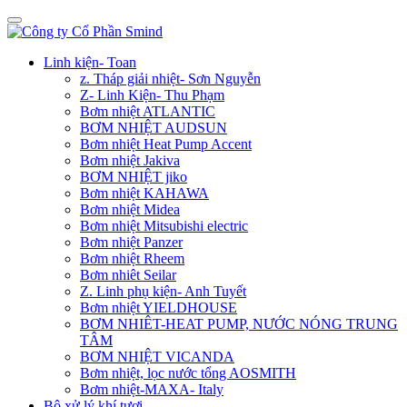
Linh kiện- Toan
z. Tháp giải nhiệt- Sơn Nguyễn
Z- Linh Kiện- Thu Phạm
Bơm nhiệt ATLANTIC
BƠM NHIỆT AUDSUN
Bơm nhiệt Heat Pump Accent
Bơm nhiệt Jakiva
BƠM NHIỆT jiko
Bơm nhiệt KAHAWA
Bơm nhiệt Midea
Bơm nhiệt Mitsubishi electric
Bơm nhiệt Panzer
Bơm nhiệt Rheem
Bơm nhiêt Seilar
Z. Linh phụ kiện- Anh Tuyết
Bơm nhiệt YIELDHOUSE
BƠM NHIÊT-HEAT PUMP, NƯỚC NÓNG TRUNG
TÂM
BƠM NHIỆT VICANDA
Bơm nhiệt, lọc nước tổng AOSMITH
Bơm nhiệt-MAXA- Italy
Bộ xử lý khí tươi