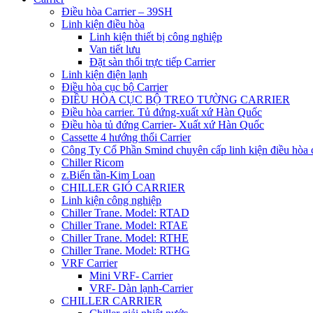
Điều hòa Carrier – 39SH
Linh kiện điều hòa
Linh kiện thiết bị công nghiệp
Van tiết lưu
Đặt sàn thổi trực tiếp Carrier
Linh kiện điện lạnh
Điều hòa cục bộ Carrier
ĐIỀU HÒA CỤC BỘ TREO TƯỜNG CARRIER
Điều hòa carrier. Tủ đứng-xuất xứ Hàn Quốc
Điều hòa tủ đứng Carrier- Xuất xứ Hàn Quốc
Cassette 4 hướng thổi Carrier
Công Ty Cổ Phần Smind chuyên cấp linh kiện điều hòa 
Chiller Ricom
z.Biến tần-Kim Loan
CHILLER GIÓ CARRIER
Linh kiện công nghiệp
Chiller Trane. Model: RTAD
Chiller Trane. Model: RTAE
Chiller Trane. Model: RTHE
Chiller Trane. Model: RTHG
VRF Carrier
Mini VRF- Carrier
VRF- Dàn lạnh-Carrier
CHILLER CARRIER