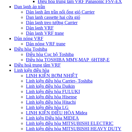
Điều hòa trung tâm VRF Panasonic FSV-EX
Dan lạnh áp trần
Dàn lạnh âm trần nối ống gió Carrier
Dan lanh cassette hai cửa gió
Dàn lạnh treo tường Carrier
Dàn lạnh VRF
Dàn lạnh VRF trane
Dàn nóng VRF
Dàn nóng VRF trane
Điều hòa Toshiba
Điều hòa Cục bộ Toshiba
Điều hòa TOSHIBA MMY-MAP_6HT8P-E
Điều hoà trung tâm VRF
Linh kiện điều hòa
LINH KIỆN BƠM NHIỆT
Linh kiện điều hòa Carrier- Toshiba
Linh kiện điều hòa Daikin
Linh kiện điều hòa FULUKI
Linh kiện điều hòa Hisense
Linh kiện điều hòa Hitachi
Linh kiện điều hòa LG
LINH KIỆN ĐIỀU HÒA Midea
Linh kiện Điều hòa MIDEA
Linh kiện điều hòa MITSUBISHI ELECTRIC
Linh kiện điều hòa MITSUBISHI HEAVY DUTY