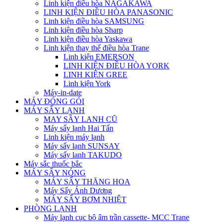
Linh kiện điều hòa NAGAKAWA
LINH KIỆN ĐIỀU HÒA PANASONIC
Linh kiện điều hòa SAMSUNG
Linh kiện điều hòa Sharp
Linh kiện điều hòa Yaskawa
Linh kiện thay thế điều hòa Trane
Linh kiện EMERSON
LINH KIỆN ĐIỀU HÒA YORK
LINH KIỆN GREE
Linh kiện York
Máy-in-date
MÁY ĐÓNG GÓI
MÁY SẤY LẠNH
MAY SÂY LANH CŨ
Máy sấy lạnh Hai Tấn
Linh kiện máy lạnh
Máy sấy lạnh SUNSAY
Máy sấy lanh TAKUDO
Máy sắc thuốc bắc
MÁY SẤY NÓNG
MÁY SẤY THĂNG HOA
Máy Sấy Ánh Dương
MÁY SẤY BƠM NHIỆT
PHÒNG LẠNH
Máy lạnh cục bộ âm trần cassette- MCC Trane