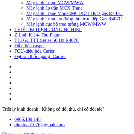
Máy lạnh Trane MCW/MWW
Máy lạnh áp trần MCX Trane
Máy lạnh Trane Model:MCDD/TTKD-gas R407C
Máy lạnh Trane, tủ đứng thổi trực tiếp Gas R407C
Máy lạnh cục bộ treo tường MCW/MWW
THIẾT BỊ ĐIỆN CÔNG NGHIỆP
Z.Linh Kiện- Thu Phạm
TTD & TTT Series 50 Hz R407C
Điều hòa casper
FCU-điều hòa Carier
Đặt sàn thổi ngang- Carrier
Triết lý kinh doanh "Không có đối thủ, chỉ có đối tác"
0965.139.148
dinhtoan1076@gmail.com