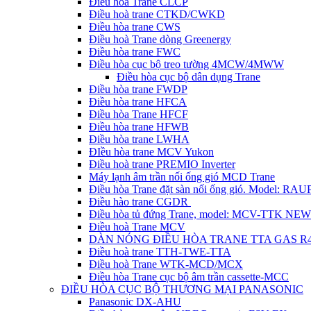
Điều hòa Trane CLCP
Điều hoà trane CTKD/CWKD
Điều hòa trane CWS
Điều hoà Trane dòng Greenergy
Điều hòa trane FWC
Điều hòa cục bộ treo tường 4MCW/4MWW
Điều hòa cục bộ dân dụng Trane
Điều hòa trane FWDP
Điều hòa trane HFCA
Điều hòa Trane HFCF
Điều hòa trane HFWB
Điều hòa trane LWHA
ĐIều hòa trane MCV Yukon
Điều hoà trane PREMIO Inverter
Máy lạnh âm trần nối ống gió MCD Trane
Điều hòa Trane đặt sàn nối ống gió. Model: R
Điều hào trane CGDR
Điều hòa tủ đứng Trane, model: MCV-TTK NEW
Điều hoà Trane MCV
DÀN NÓNG ĐIỀU HÒA TRANE TTA GAS R
Điều hoà trane TTH-TWE-TTA
Điều hoà Trane WTK-MCD/MCX
Điều hòa Trane cục bộ âm trần cassette-MCC
ĐIỀU HÒA CỤC BỘ THƯƠNG MẠI PANASONIC
Panasonic DX-AHU