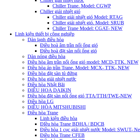
Chiller giải nhiệt nước
Chiller Trane. Model: CGWP
Chiller giải nhiệt gió
Chiller giải nhiệt gió Model: RTAG
Chiller giải nhiệt gió. Model: SRUB
Chiller Trane Model: CGAT- NEW
Linh kiện thiết bị công nghiệp
Dàn lạnh điều hòa
Điều hoà âm trần nối ống gió
Điều hoà đặt sàn nối ống gió
Dàn nóng điều hòa
Điều hòa âm trần nối ống gió model: MCD-TTK. NEW
Điều hòa áp trần Trane. Model: MCX- TTK- NEW
Điều hòa đặt sàn tủ đứng
Điều hòa giải nhiệt nước
Điều hòa Nhật Bãi
ĐIÊU HOA DAIKIN
Điều hòa đặt sàn nối ống gió TTA/TTH/TWE-NEW
Điều hòa LG
ĐIỀU HÒA MITSHUBISHI
Điều hòa Trane
Linh kiện điều hòa
ĐIều hòa Trane BDHA / BDCB
Điều hòa 1 cục giải nhiệt nước Model: SWUT- N
Điều hòa Trane CFEB