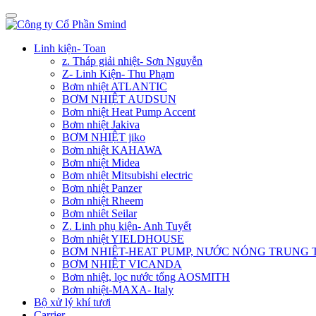
Linh kiện- Toan
z. Tháp giải nhiệt- Sơn Nguyễn
Z- Linh Kiện- Thu Phạm
Bơm nhiệt ATLANTIC
BƠM NHIỆT AUDSUN
Bơm nhiệt Heat Pump Accent
Bơm nhiệt Jakiva
BƠM NHIỆT jiko
Bơm nhiệt KAHAWA
Bơm nhiệt Midea
Bơm nhiệt Mitsubishi electric
Bơm nhiệt Panzer
Bơm nhiệt Rheem
Bơm nhiêt Seilar
Z. Linh phụ kiện- Anh Tuyết
Bơm nhiệt YIELDHOUSE
BƠM NHIÊT-HEAT PUMP, NƯỚC NÓNG TRUNG
BƠM NHIỆT VICANDA
Bơm nhiệt, lọc nước tổng AOSMITH
Bơm nhiệt-MAXA- Italy
Bộ xử lý khí tươi
Carrier