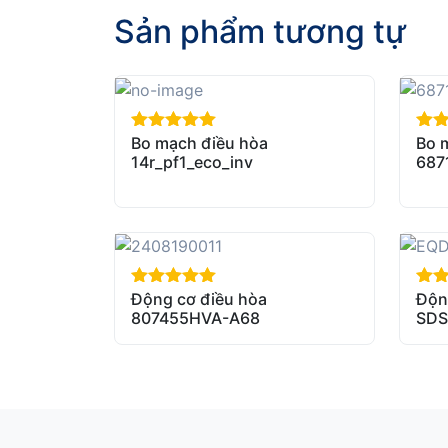
Sản phẩm tương tự
Bo mạch điều hòa
Bo 
out of 5
out 
14r_pf1_eco_inv
687
Động cơ điều hòa
Độn
out of 5
out 
807455HVA-A68
SDS