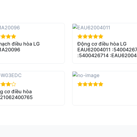
mạch điều hòa LG
Động cơ điều hòa LG
of 5
out of 5
1A20096
EAU62004011 :5400426
:5400426714 :EAU62004
g cơ điều hòa
of 5
out of 5
21062400765