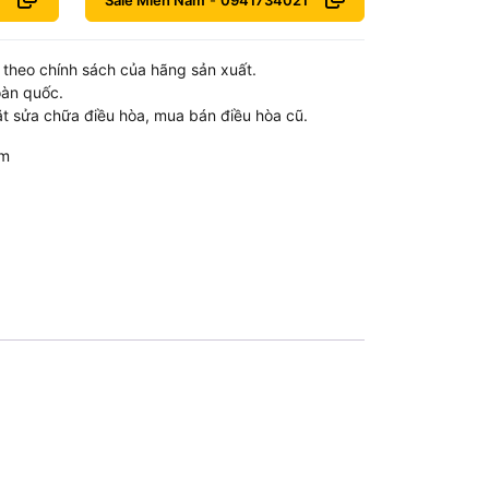
Sale Miền Nam
-
0941734021
theo chính sách của hãng sản xuất.
oàn quốc.
t sửa chữa điều hòa, mua bán điều hòa cũ.
om