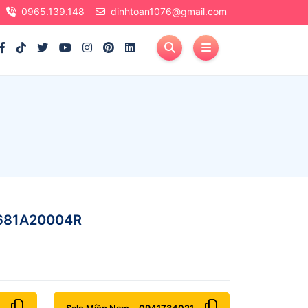
0965.139.148
dinhtoan1076@gmail.com
4681A20004R