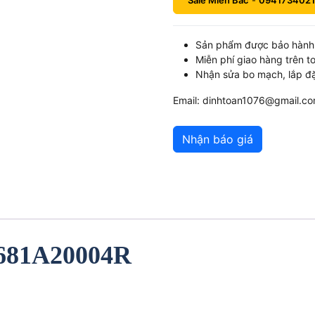
Sale Miền Bắc
-
0941734021
Sản phẩm được bảo hành 
Miễn phí giao hàng trên t
Nhận sửa bo mạch, lắp đặ
Email: dinhtoan1076@gmail.c
Nhận báo giá
4681A20004R